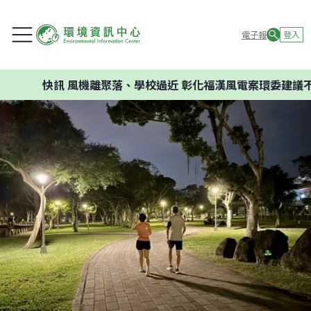
電子報
登入
快訊
風機離聚落、學校過近 彰化福漢風電案環委建議不應開發