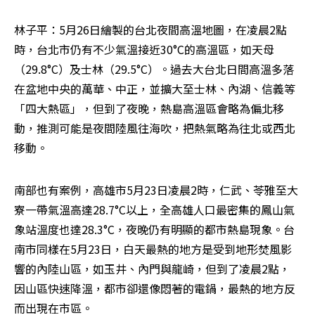
林子平：5月26日繪製的台北夜間高溫地圖，在凌晨2點
時，台北市仍有不少氣溫接近30°C的高溫區，如天母
（29.8°C）及士林（29.5°C）。過去大台北日間高溫多落
在盆地中央的萬華、中正，並擴大至士林、內湖、信義等
「四大熱區」，但到了夜晚，熱島高溫區會略為偏北移
動，推測可能是夜間陸風往海吹，把熱氣略為往北或西北
移動。
南部也有案例，高雄市5月23日凌晨2時，仁武、苓雅至大
寮一帶氣溫高達28.7°C以上，全高雄人口最密集的鳳山氣
象站溫度也達28.3°C，夜晚仍有明顯的都市熱島現象。台
南市同樣在5月23日，白天最熱的地方是受到地形焚風影
響的內陸山區，如玉井、內門與龍崎，但到了凌晨2點，
因山區快速降溫，都市卻還像悶著的電鍋，最熱的地方反
而出現在市區。