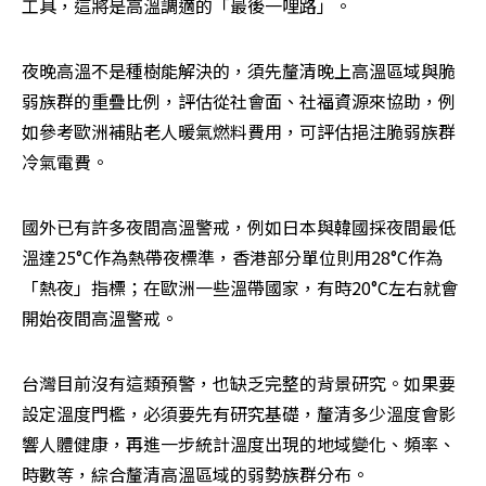
工具，這將是高溫調適的「最後一哩路」。
夜晚高溫不是種樹能解決的，須先釐清晚上高溫區域與脆
弱族群的重疊比例，評估從社會面、社福資源來協助，例
如參考歐洲補貼老人暖氣燃料費用，可評估挹注脆弱族群
冷氣電費。
國外已有許多夜間高溫警戒，例如日本與韓國採夜間最低
溫達25°C作為熱帶夜標準，香港部分單位則用28°C作為
「熱夜」指標；在歐洲一些溫帶國家，有時20°C左右就會
開始夜間高溫警戒。
台灣目前沒有這類預警，也缺乏完整的背景研究。如果要
設定溫度門檻，必須要先有研究基礎，釐清多少溫度會影
響人體健康，再進一步統計溫度出現的地域變化、頻率、
時數等，綜合釐清高溫區域的弱勢族群分布。