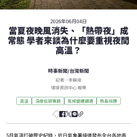
2026年06月04日
當夏夜晚風消失、「熱帶夜」成
常態 學者來談為什麼要重視夜間
高溫？
時事新聞
/
台灣新聞
記者
—
李蘇竣
環境資訊中心 報導
高溫
深度低碳專題
氣候變遷調適
熱島效應
5月氣溫打破歷史紀錄，近日氣象署接連發布全台各地高