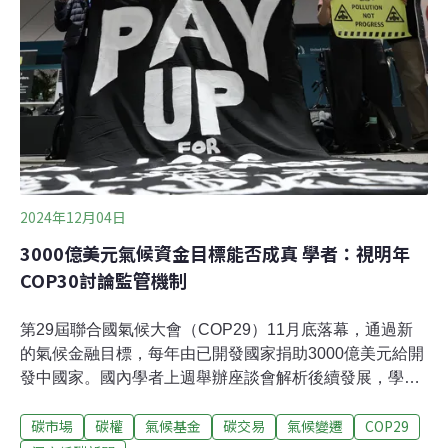
問題。Nike更換氣體取得碳權自願性碳市場交易的概念源
自抵換。舉例來說，A減碳專案種下一大片森林，可讓地
球減少100萬公噸的二氧化碳。專案經認可核算後，便可
獲得100萬公噸的碳抵換額度（Carbon offset credit），國
內通稱為「碳權」。B公司購入碳權，抵消公司營運產生
的碳排放，藉以達成碳中和
2024年12月04日
3000億美元氣候資金目標能否成真 學者：視明年
COP30討論監管機制
第29屆聯合國氣候大會（COP29）11月底落幕，通過新
的氣候金融目標，每年由已開發國家捐助3000億美元給開
發中國家。國內學者上週舉辦座談會解析後續發展，學者
認為，氣候金融的關鍵在於完整的監管機制，已開發國家
碳市場
碳權
氣候基金
碳交易
氣候變遷
COP29
才願意捐錢，但該機制恐怕要到下一屆COP30才會進一步