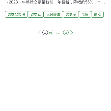
（2023）年整體交易量較前一年腰斬，降幅約56%，市值
則從19億美元（約新台幣615億元）降至7.23億美元（約
碳交易市場
碳交易
氣候變遷
碳抵換
漂綠
碳權
新台幣234億元），有分析認為當前碳市場處於兩個成長
期之間，如同20世紀末的網路泡沫化時期，投資人在市場
波動較劇烈時以不參與的方式避險，且顯示正在朝高品質
方向發展。碳交易受漂綠衝擊大幅衰退，REDD+衝擊最大
......
01
02
16
生態系市場報告分析，媒體報導碳權可信度受質疑是市場
萎縮的原因之一，加上方法學更新緩慢，更加難以提振買
家信心，尤其在森林與土地使用領域中，最受歡迎的「減
少開發中國家毀林與森林退化造成排放」（REDD+）的碳
權價值年減62%，幾乎是平均降幅的2倍，主要對亞洲、
拉丁美洲及加勒比海地區的碳權開發商造成嚴重衝擊。
2023年碳權交易量銳減，從2.53億噸降至1.11億