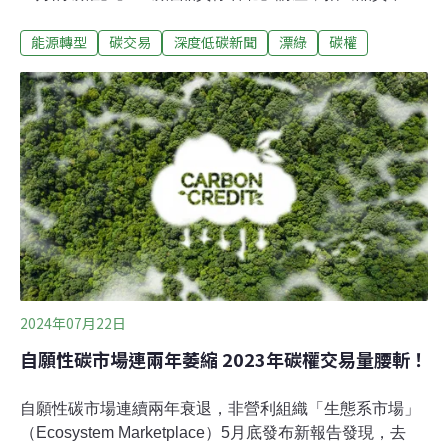
的碳權，恐讓業者花了冤枉錢。環境部表示，為避免碳權
能源轉型
碳交易
深度低碳新聞
漂綠
碳權
漂綠，下月底將訂定「碳中和宣告指引」提供業界參考，
未遵循的企業有可能違反《公平交易法》而遭處分。碳交
所成立一年 交易體系漸成形台灣碳權交易所成立一年，交
易體系逐漸形成，目前上架六項國外碳權，台灣碳權最快
下個月上架，相關的管理辦法（溫室氣體減量額度交易拍
賣及移轉管理辦法）已在15日正式上路。然而，一些誇大
減碳成效的專案，恐使業者花冤枉錢買到「垃圾碳權」。
台灣碳權交易所總經理田建中22日表示，碳交易機制正在
發展階段，一定會有風險。國外大型企業多購買數個碳權
專案來避險，採用「投資組合」是可行作法。中華經濟研
究院能源與環境研究中心主任劉哲良則表示，坊間常見宣
稱「我有獨特的碳源」，其實可能是未經合格方
2024年07月22日
自願性碳市場連兩年萎縮 2023年碳權交易量腰斬！
自願性碳市場連續兩年衰退，非營利組織「生態系市場」
（Ecosystem Marketplace）5月底發布新報告發現，去