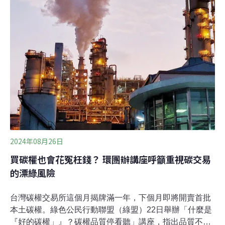
拜然生態與天然資源部部長巴巴耶夫（Mukhtar
Babayev）稱，11日的談判有重大進展，碳交易機制將全
面啟動。這個改變遊戲規則的工具，有助引導氣候資源進
入開發中國家。為了讓富有的國家或企業拿錢投資開發中
國家的減碳計畫，聯合國在《京都議定書》的架構下開啟
了碳交易機制。隨著《京都議定書》走進歷史，《巴黎協
定》取而代之，新時代的
2024年08月26日
買碳權也會花冤枉錢？ 環團辦講座呼籲重視碳交易
的漂綠風險
台灣碳權交易所這個月揭牌滿一年，下個月即將開賣首批
本土碳權。綠色公民行動聯盟（綠盟）22日舉辦「什麼是
『好的碳權」』？碳權品質停看聽」講座，指出品質不良