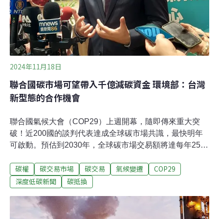
2024年11月18日
聯合國碳市場可望帶入千億減碳資金 環境部：台灣
新型態的合作機會
聯合國氣候大會（COP29）上週開幕，隨即傳來重大突
破！近200國的談判代表達成全球碳市場共識，最快明年
可啟動。預估到2030年，全球碳市場交易額將達每年2500
億美元、可削減50億公噸碳排放。環境部、外交部、金管
碳權
碳交易市場
碳交易
氣候變遷
COP29
會正在密集關注，盼藉此開啟氣候金融與國際合作減碳的
機會。環境部也將爭取，將國際合作所獲得的企業碳權也
深度低碳新聞
碳抵換
計入台灣的國家自主減碳目標。「新」碳市場可望吸引
2500億美元「就在巴庫，我們突破了多年僵局」，氣候大
會11日～22日在亞塞拜然首府巴庫召開，大會主席、亞塞