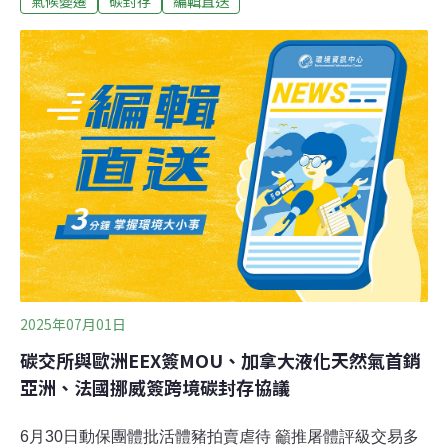
氣候變遷
碳封存
編輯直送
並兌換獎勵金。（聯合報報導）遠離幽靈捕撈風險 新北將
推「流刺網退出東北角」保育生態新北農業局預計在今年
7月中旬公告修正規範，流刺網退出東北角3海浬，讓海岸
生態遠離「幽靈捕撈」風險。農業局長諶錫輝表示，為維
護海洋資源，新北在六都首推刺網漁具實名制，落實責任
漁業，並自2017年至2024年輔導近7成，共計585艘的刺
網漁船轉型。（聯合報報導）
2025年07月01日
碳交所與歐洲EEX簽MOU、加拿大液化天然氣首銷
亞洲、法國挪威簽跨境碳封存協議
6月30日動保團體批活體豬拍賣虐待 籲推屠體評級交易多