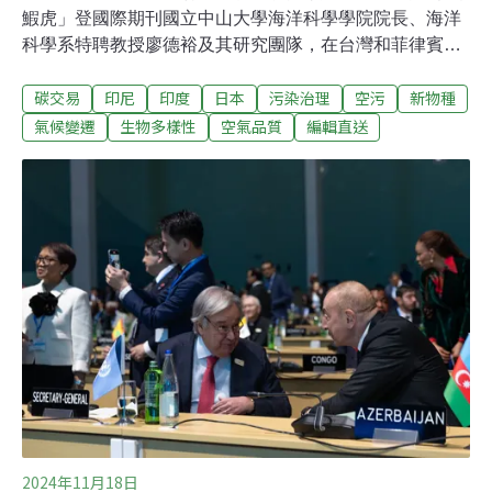
鰕虎」登國際期刊國立中山大學海洋科學學院院長、海洋
科學系特聘教授廖德裕及其研究團隊，在台灣和菲律賓呂
宋島北部溪流中，發現並確認鰕虎魚新物種，游動姿勢如
碳交易
印尼
印度
日本
污染治理
空污
新物種
蜂鳥振翅，相當獨特，將牠命名為「青蜂枝牙鰕虎」
（Stiphodon chlorestes），發表國際期刊受國際關注，也
氣候變遷
生物多樣性
空氣品質
編輯直送
引發對獨流溪棲地保育的關注與討論。（自由時報報導）
知本濕地與農田排水衝突有解 台東縣府修射馬干治理計畫
送審台東知本濕地的主要水源來自射馬干大排，遇颱風豪
雨易往農田淹水，農民長期盼整治，但與保育團體為維護
濕地立場相左，治理計畫延宕多年無法通過。經縣府協
調，找出無礙濕地的方法，將在尾水採用分流，颱風時直
排入海，平時則一樣排入濕地，待水利署核定後，即可爭
取經費整治大排並開闢防汛道路。（自由時報報導）
2024年11月18日