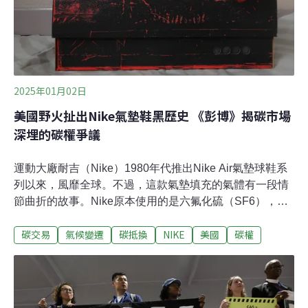
2025年01月02日
美國野火扯出Nike氣墊鞋黑歷史 《彭博》揭碳市場
深埋的碳權爭議
運動大廠耐吉（Nike）1980年代推出Nike Air氣墊球鞋系
列以來，風靡全球。不過，這款氣墊填充的氣體有一段情
節曲折的故事。Nike原本使用的是六氟化硫（SF6），這
是一種溫室效應很強的氣體，每公噸SF6造成的溫室效
碳交易
氣候變遷
碳抵換
NIKE
美國
碳權
應，相當2.4萬公噸二氧化碳。事情揭露後，Nike 花了14
年的時間研發出替代品。Nike從2006年後再也沒有使用過
SF6，如今的氣墊鞋都是填充氮氣。往事早已落幕，塵封
許久，卻因今年天災頻傳、野火燒毀森林再度浮上檯面。
《彭博》在10月撰文，從這段歷史揭開現今碳交易市場的