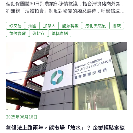
個動保團體30日到農業部陳情抗議，指台灣拚豬肉外銷，
卻無視「活體拍賣」制度對豬隻的殘忍虐待，呼籲儘速推
動「屠體評級」交易，讓台灣豬肉產銷跟上國際現代化。
碳交易
法國
加拿大
能源轉型
液化天然氣
挪威
農業部則回應，將依產業發展共識，逐步推動轉型，兼顧
動物福利與產業穩定發展。（中央社、中央社報導）碳交
氣候變遷
碳封存
編輯直送
所與歐洲EEX簽MOU 環境部：有助台灣碳交易台灣碳權
交易所與歐洲能源交易所（EEX）27日在德國萊比錫簽署
合作簽合作備忘錄（MOU）。環境部30日表示，台灣明年
試行總量管制及排放交易（ETS），此次合作有助台灣碳
交易市場平台及能力建構。（中央社報導）
2025年06月16日
氣候法上路兩年，碳市場「放水」？ 企業輕鬆拿碳