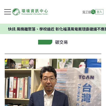
電子報
登入
訊
風機離聚落、學校過近 彰化福漢風電案環委建議不應開發
碳交易