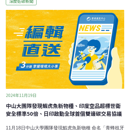
討論。學者：氣候金融須有監管機制 才不會變無底洞第29
深度低碳新聞
屆聯合國氣候大會落幕，達成關於氣候金融「新集體量化
目標」（NCQG）決議，由已開發國家提供資金，協助排
碳少卻飽受氣候災害的窮國減碳。預計2035年前達成3000
億美元，並進一步帶動公私部門資源，達成每年1.3兆美元
的目標。台大法律學院環境永續政策與法律研究中心上週
（11月28日）舉辦座談會，邀請國內學者解析本屆COP重
點決議。環境部次長施文真指出，所有氣候行動的關鍵都
是錢，最後拍板的NCQG雖然達成3000億美元目標，但回
顧2009年的COP15，已開發國家承諾每年提供1000
2024年11月19日
中山大團隊發現鰕虎魚新物種、印度空品超標世衛
安全標準50倍、日印啟動全球首個雙邊碳交易協議
11月18日中山大學團隊發現鰕虎魚新物種 命名「青蜂枝牙