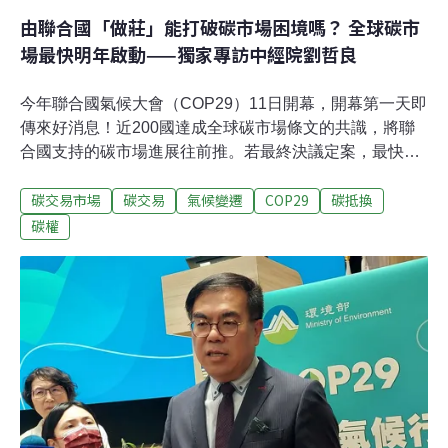
由聯合國「做莊」能打破碳市場困境嗎？ 全球碳市
場最快明年啟動——獨家專訪中經院劉哲良
今年聯合國氣候大會（COP29）11日開幕，開幕第一天即
傳來好消息！近200國達成全球碳市場條文的共識，將聯
合國支持的碳市場進展往前推。若最終決議定案，最快明
年就能啟動。《巴黎協定》第六條主要內容是國際減碳的
碳交易市場
碳交易
氣候變遷
COP29
碳抵換
合作與交易，其中的第6.4條就是全球關注的碳市場機制。
由聯合國做「莊家」管理的碳市場能打破過往碳市場的困
碳權
境嗎？這與歐洲碳市場或國內熱門的碳權交易會有何關
聯？《環境資訊中心》專訪正在亞塞拜然與會的中華經濟
研究院綠色經濟研究中心研究員劉哲良，以淺白的方式讓
讀者掌握這個影響未來的減碳機制。Q1：全球碳市場對於
全球合作應對氣候變遷有何重要性？《巴黎協定》第六條
的內容是「合作機制」（Cooperative Implementation）。