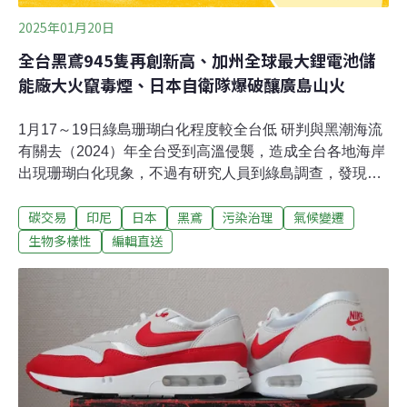
2025年01月20日
全台黑鳶945隻再創新高、加州全球最大鋰電池儲
能廠大火竄毒煙、日本自衛隊爆破釀廣島山火
1月17～19日綠島珊瑚白化程度較全台低 研判與黑潮海流
有關去（2024）年全台受到高溫侵襲，造成全台各地海岸
出現珊瑚白化現象，不過有研究人員到綠島調查，發現綠
島珊瑚白化現象不高，研判是有強勁黑潮海流，海水溫度
碳交易
印尼
日本
黑鳶
污染治理
氣候變遷
低，以及珊瑚在較深的海域水溫相對低，因此希望透過更
長期的監測和保育海洋生物，讓綠島珊瑚能更健康。而東
生物多樣性
編輯直送
海岸國家風景區管理處也在建置綠島海底虛擬實境，讓民
眾不用潛水就能像在海底一樣，看到美麗珊瑚礁，推廣海
洋保育。（公視新聞網報導）恆春出現鼬獾狂犬病 1/23有
免費疫苗快施打今（2025）年1月屏東縣恆春鎮山海里出
現狂犬病陽性鼬獾，所幸沒有抓咬傷人；屏東縣動物防疫
所與恆春鎮公所提供免費狂犬病疫苗，23日在山海活動中
心施打，呼籲飼主把握機會。（中央社報導）