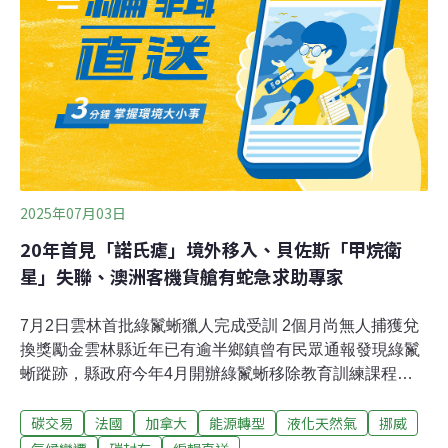
元！韓國ETS出了什麼問題？權慶洛投入能源與氣候變遷
領域近20年，曾任職KPMG、首爾市政府氣候環境本部及
國會議員辦公室，現為韓國氣候倡議組織「Plan 1.5」總
監，長期關注韓國再生能源與排放交易制度發展。台灣正
規劃試行ETS，此次來台，權慶洛分享韓國K-ETS推動十
年的實務經驗與最新改革方向。ETS是由政府設定溫室氣
體
2025年07月03日
20年首見「諾氏瘧」境外移入、貝佐斯「甲烷衛
星」失聯、澳洲客機貨艙有蛇急求助專家
7月2日雲林首批綠鬣蜥獵人完成受訓 2個月尚無人捕獲兌
換獎勵金雲林縣近年已有逾半鄉鎮曾有民眾通報發現綠鬣
蜥蹤跡，縣政府今年4月開辦綠鬣蜥移除教育訓練課程，
首批有25人完成訓練並通過考核成為綠鬣蜥獵人，但至今
碳交易
法國
加拿大
能源轉型
液化天然氣
挪威
已2個月，尚無獵人成功捕捉綠鬣蜥兌換獎勵金，農業處
已在古坑、北港設立綠鬣蜥收受站，供獵人繳交捕捉個體