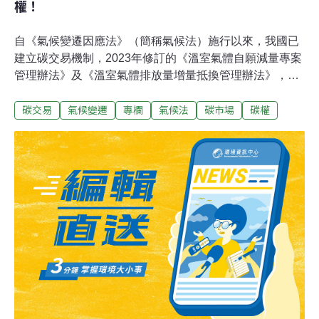
權！
自《氣候變遷因應法》（簡稱氣候法）施行以來，我國已
建立碳交易機制，2023年修訂的《溫室氣體自願減量專案
管理辦法》及《溫室氣體排放量增量抵換管理辦法》，標
誌著碳權市場的進一步發展。然而，距離氣候法施行已兩
碳交易
氣候變遷
專欄
氣候法
碳市場
碳權
年，部分制度設計仍存在漏洞，影響碳市場的公信力與減
碳效益。本文將檢討現行碳權制度的外加性機制、審查標
準與市場透明度，並提出具體的修法建議，以確保我國碳
市場能有效助力減碳目標。外加性的定義與重要性外加性
（Carbon Credit Additionality）是衡量碳權計畫是否有效
的重要概念，指的是某項減碳行動是否帶來了「額外的」
減碳效益，也就是說，該行動若沒有碳權機制的支持，是
否仍然會發生。如果一個減碳專案能證明其減碳成果是由
於碳權計畫的激勵而產生，而非本來就會發生的行動，那
麼該專案就具備「外加性」。外加性分為以下幾種類型：
外加性在碳市場的主要功能為，確保所購買的碳權代表真
實的減碳行動，而