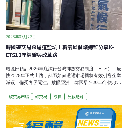
2026年07月22日
韓國碳交易踩過這些坑！韓氣候倡議總監分享K-
ETS10年經驗與改革路
環境部預計2026年底試行台灣排放交易制度（ETS）、最
快2028年正式上路，然而如何透過市場機制有效引導企業
減碳，備受各界關注。放眼亞洲，韓國早在2015年便啟動
全國性的排放交易制度（K-ETS），成為東亞第一個、亞
碳交易市場
碳交易
碳費
氣候能源
洲第二個（僅次於哈薩克）實施強制性碳交易的國家，其
十年推動經驗也為台灣提供重要參考。《今周刊永續台
灣》專訪長期關注韓國碳市場發展的Plan 1.5總監權慶
洛，解析K-ETS走過的彎路，以及哪些經驗值得台灣借
鏡、哪些教訓更應避免重蹈覆轍。碳價從30美元跌到6美