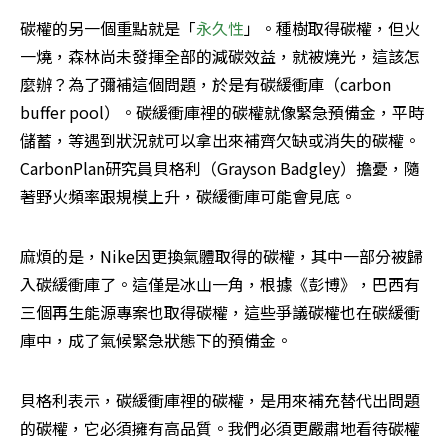
碳權的另一個重點就是「
永久性
」。種樹取得碳權，但火
一燒，森林尚未發揮全部的減碳效益，就被燒光，這該怎
麼辦？為了彌補這個問題，於是有碳緩衝庫（carbon 
buffer pool）。碳緩衝庫裡的碳權就像緊急預備金，平時
儲蓄，等遇到狀況就可以拿出來補齊欠缺或消失的碳權。
CarbonPlan研究員貝格利（Grayson Badgley）擔憂，隨
著野火頻率跟規模上升，碳緩衝庫可能會見底。
麻煩的是，Nike因更換氣體取得的碳權，其中一部分被歸
入碳緩衝庫了。這僅是冰山一角，根據《彭博》，巴西有
三個再生能源專案也取得碳權，這些爭議碳權也在碳緩衝
庫中，成了氣候緊急狀態下的預備金。
貝格利表示，碳緩衝庫裡的碳權，是用來補充替代出問題
的碳權，它必須擁有高品質。我們必須更嚴肅地看待碳權