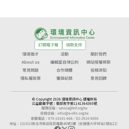
訂閱電子報
捐款支持
環境徵才
活動
關於我們
About us
編輯室自律公約
網站授權條款
常見問題
合作媒體
投稿須知
隱私權政策
獲獎紀錄
意見回饋
© Copyright 2026 環境資訊中心 版權所有
公益勸募字號：
衛部救字第1141364365號
服務信箱：
service@tnf.org.tw
投稿信箱：
infor@e-info.org.tw
客服電話：070-10101-666／02-2910-6000
地址：231023新北市新店區民權路48號3樓（近捷運大坪林站1號出口）