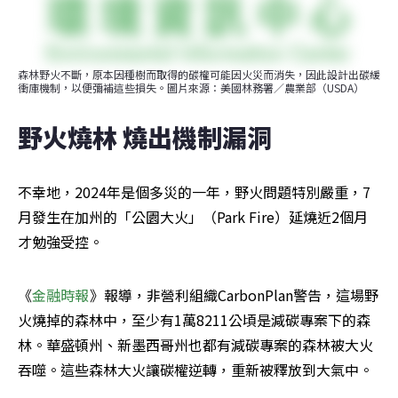
森林野火不斷，原本因種樹而取得的碳權可能因火災而消失，因此設計出碳緩
衝庫機制，以便彌補這些損失。圖片來源：美國林務署／農業部（USDA）
野火燒林 燒出機制漏洞
不幸地，2024年是個多災的一年，野火問題特別嚴重，7
月發生在加州的「公園大火」（Park Fire）延燒近2個月
才勉強受控。
《
金融時報
》報導，非營利組織CarbonPlan警告，這場野
火燒掉的森林中，至少有1萬8211公頃是減碳專案下的森
林。華盛頓州、新墨西哥州也都有減碳專案的森林被大火
吞噬。這些森林大火讓碳權逆轉，重新被釋放到大氣中。