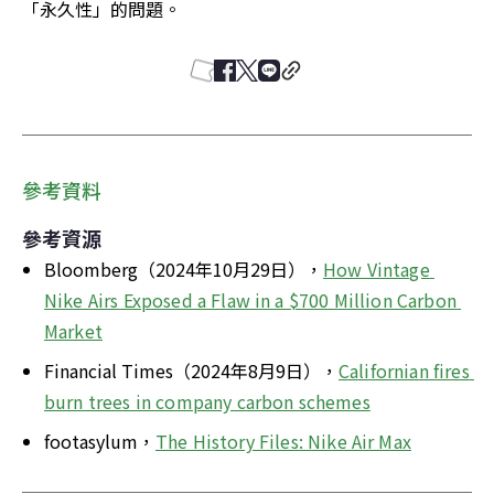
「永久性」的問題。
參考資料
參考資源
Bloomberg（2024年10月29日），
How Vintage 
Nike Airs Exposed a Flaw in a $700 Million Carbon 
Market
Financial Times（2024年8月9日），
Californian fires 
burn trees in company carbon schemes
footasylum，
The History Files: Nike Air Max