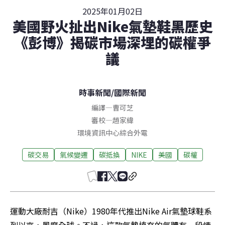
2025年01月02日
美國野火扯出Nike氣墊鞋黑歷史
《彭博》揭碳市場深埋的碳權爭
議
時事新聞
/
國際新聞
編譯
—
曹可芝
審校
—
趙家緯
環境資訊中心綜合外電
碳交易
氣候變遷
碳抵換
NIKE
美國
碳權
運動大廠耐吉（Nike）1980年代推出Nike Air氣墊球鞋系