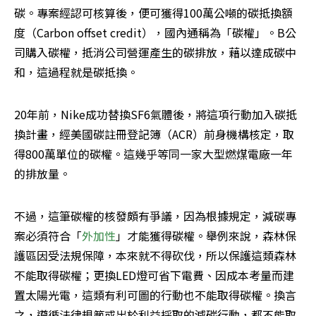
碳。專案經認可核算後，便可獲得100萬公噸的碳抵換額
度（Carbon offset credit），國內通稱為「碳權」。B公
司購入碳權，抵消公司營運產生的碳排放，藉以達成碳中
和，這過程就是碳抵換。
20年前，Nike成功替換SF6氣體後，將這項行動加入碳抵
換計畫，經美國碳註冊登記簿（ACR）前身機構核定，取
得800萬單位的碳權。這幾乎等同一家大型燃煤電廠一年
的排放量。
不過，這筆碳權的核發頗有爭議，因為根據規定，減碳專
案必須符合「
外加性
」才能獲得碳權。舉例來說，森林保
護區因受法規保障，本來就不得砍伐，所以保護這類森林
不能取得碳權；更換LED燈可省下電費、因成本考量而建
置太陽光電，這類有利可圖的行動也不能取得碳權。換言
之，遵循法律規範或出於利益採取的減碳行動，都不能取