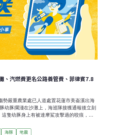
灘、汽燃費更名公路養管費、菲律賓7.8
 傷勢嚴重農業處已人道處置花蓮市美崙溪出海
海豚幼豚擱淺在沙灘上，海巡隊接獲通報後立刻
，這隻幼豚身上有被達摩鯊攻擊過的咬痕，健
道安樂。（公視 報導）遠雄海洋公園「海豚守
轉8日是世界海洋日，遠雄海洋公園發表全新「海
海豚
地震