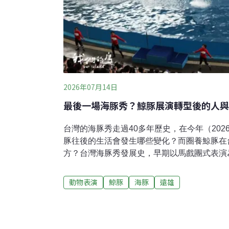
2026年07月14日
最後一場海豚秀？鯨豚展演轉型後的人與
台灣的海豚秀走過40多年歷史，在今年（20
豚往後的生活會發生哪些變化？而圈養鯨豚在
方？台灣海豚秀發展史，早期以馬戲團式表演
水族館內各種外型奇特、色彩艷麗的生物，吸
區裡人氣最旺的明星，還是非海豚莫屬。當牠
動物表演
鯨豚
海豚
遠雄
所有人的視線，就再也離不開牠們靈活的身影
退、轉圈時，觀眾們更是驚呼連連。回顧台灣
1981年，野柳海洋世界向澎湖漁民購買野生海
會將所有鯨豚公告為保育類野生動物，但法規