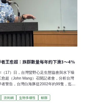
學者王愈超：族群數量每年約下滑3～4%
昨（17）日，台灣蠻野心足生態協會與水下噪
超（John Wang）召開記者會，分析台灣
者警告，台灣白海豚從2002年約99隻，迄今
動，將是下個滅絕的鯨豚物種。台灣白海豚數量
，台灣白海豚數量估算從2002年約99隻，下降
流刺網
生物多樣性
鯨豚
年更少。今夏最新研究，目前僅剩約45至50隻，
減少一半，狀況非常嚴重。」王愈超進一步指