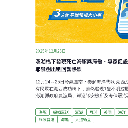
2025年12月26日
澎湖橋下發現死亡海豚與海龜、專家促設
耶誕樹出租回響熱烈
12月24～25日冷氣團南下奏起海洋悲歌 湖
有民眾在湖西成功橋下，赫然發現1隻不明鯨
澎湖縣政府農漁局、岸巡隊安檢所及海保署澎
實為綠蠵龜及寬脊露脊鼠海豚，無法展開解剖
日也有民眾在小琉球發現一隻死亡海龜，經海
海豚
編輯直送
澎湖
月球
英國
海洋
瑁死亡擱淺，因屍體腐敗無學術價值，由海巡
氣候變遷
海龜
人造衛星
醒，切勿撿拾屍體，保護自身及避免觸法。（