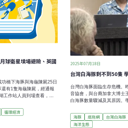
月球衛星墳場避險、英國
2025年07月18日
台灣白海豚剩不到50隻 
西成功橋下海豚與海龜陳屍25日
台灣白海豚面臨生存危機。
豚還有1隻海龜陳屍，經通報
音協會，與台裔加拿大博士王愈
湖工作站人員到場查看，證
白海豚數量驟減及其原因。學
，都已就地進行掩埋。而24
僅剩45～50隻，若再無行
保救援網判斷，該個體為玳
循環經濟
比20年前少一半王愈超指出
人員現地掩埋。海保署提
海豚
底拖網
台灣白海豚
到2010年約74隻，2017
自由時報、中央社報導）環
海洋生態
「這代表牠們20年內數量