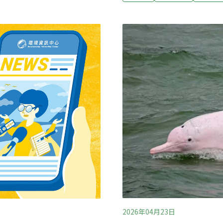
豚守護基地」品牌識別與場
洋文教基金會發布的《台灣
這不僅是場域更新工程，更
園的遠雄海洋公園，至2005
導）大肚山區遭傾倒萬噸廢土
洋生物博物館則在2002、
2026年04月23日