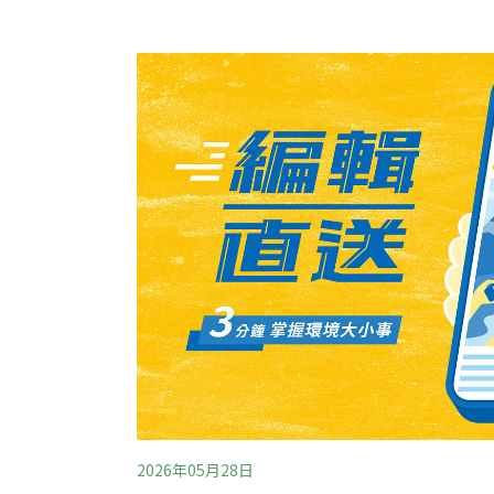
進口鯨豚。根據台灣動物社會研究會、黑潮海
海洋哺乳動物圈養表演調查報告》，2002年開
年為止，曾三度自日本太地町進口海豚。屏東海
2006年
2026年05月28日