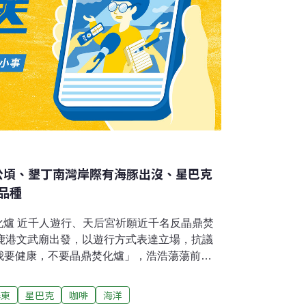
6公頃、墾丁南灣岸際有海豚出沒、星巴克
品種
焚化爐 近千人遊行、天后宮祈願近千名反晶鼎焚
從鹿港文武廟出發，以遊行方式表達立場，抗議
我要健康，不要晶鼎焚化爐」，浩浩蕩蕩前往
處罰罔顧人民的不肖官商。環境部則表示，此
工，將要求開發單位加強民眾溝通，環保機關
屏東
星巴克
咖啡
海洋
央社、中央社報導）基隆潮境保育區延伸3.6