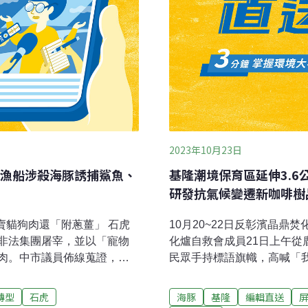
2023年10月23日
漁船涉殺海豚誘捕鯊魚、
基隆潮境保育區延伸3.
研發抗氣候變遷新咖啡樹
賣貓狗肉還「附蔥薑」 石虎
10月20~22日反彰濱晶鼎
非法集團屠宰，並以「寵物
化爐自救會成員21日上午
肉。中市議員佈線蒐證，成
民眾手持標語旗幟，高喊「
查。目前已將肉品送驗，預計
鹿港天后宮向媽祖祈願，盼
通報需交回晶片，以防堵管
案因違反環評事項目前已停
轉型
石虎
海豚
基隆
編輯直送
桶小心 北市AI執法開罰最
也會依法辦理查核管理。（中