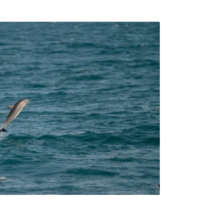
，若25隻雌性中只有60%是成熟個體，每年
，每隻雌性通常約5年成功育成一胎，小海豚早
體來看，台灣白海豚每年大概只能有兩到三頭
王愈超認為，許多漁民誤以為台灣白海豚像兔
殖速度更接近虎鯨，屬於生