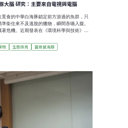
豚大腦 研究：主要來自電視與電腦
在覓食的中華白海豚鎖定前方游過的魚群，只
精準銜住來不及逃脫的獵物，瞬間吞嚥入腹。
藏著危機。近期發表在《環境科學與技術》
nce & Technology ）上的研究指出，家用電子產品與
s），不僅會透過食物鏈累積在印太江豚與中華
棄物
生態保育
露脊鼠海豚
甚至連大腦也檢驗出同樣的化學物質，引起科
不了 海豚大腦驗出電子廢棄物污染物液晶單體
型手機螢幕的重要材料，讓液晶顯示器
像與鮮豔色彩。液晶單體的化學性質非常穩
，但也意味著難以在環境中分解，成為持久性
晶單體會經由室內空氣、灰塵和廢水流入沿海
食物鏈傳播與其影響仍所知甚少。香港城