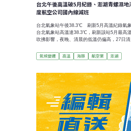
台北午後高溫破5月紀錄、澎湖青螺濕地
度航空公司國內線減班
台北氣象站午後38.3℃ 刷新5月高溫紀錄氣
台北氣象站高溫達38.3℃，刷新該站5月最
吹拂影響，夜晚、清晨的低溫仍偏高，27日
28.7℃。交通部中央氣象署預報員曾昭誠指
顯，雲量比昨天更少，再加上西南風沉降，因
氣候變遷
高溫
海豚
航空業
澎湖
高。（中央社 報導）澎湖青螺濕地海豚擱淺死
27日發現有3隻擱淺死亡的熱帶斑海豚，是否
將由中華鯨豚協會來進行解剖比對，以了解真