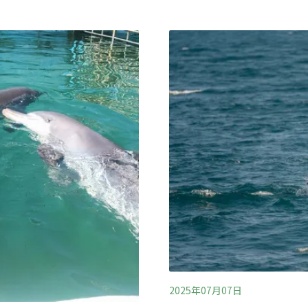
出，雌性是哺乳類繁殖的關鍵
只有18隻雌海豚具繁殖能力
夭才可縮短繁殖間隔，「整
小海豚，數量真的有限。」
子般容易繁殖，但他們的繁
2025年07月07日