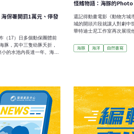
怪鰭物語：海豚的Photo
 海保署開罰1萬元、停發
還記得動畫電影《動物方城市》
城的開頭片段就讓人對劇中
華特迪士尼工作室再次展現
昨（17）日多個動保團體前
色和記憶點，像是繫領帶的
小海豚，其中三隻幼豚夭折，
型又戴眼鏡的羊咩咩副市長
海豚
海洋
自然書寫
狹小的水池內長達一年。海保
徵，當科學家們要研究這些
將加強督導改善環境，針對
查人員就有這樣的煩惱，對
署僅指出「有很多選項」，
的、嘴巴長長的然後背上有
踢爆野柳海洋世界「違法繁
彼此，但是調查人員需要一
說明，動保團體今年6月現勘
辨識不同個體。個體辨識的
，這條新生小海豚是在去年7
曾使用過烙印、標籤等侵入
指出，野柳海洋世界是違法
福利意識的提升，現代研究多
隻新生幼豚，2021～2022
Identific
豚（含新幼體）飼養在展區
有三台巴士大，惡劣的飼養