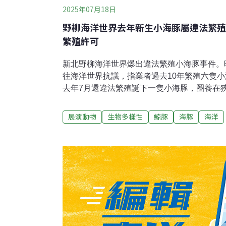
2025年07月18日
野柳海洋世界去年新生小海豚屬違法繁殖
繁殖許可
新北野柳海洋世界爆出違法繁殖小海豚事件。
往海洋世界抗議，指業者過去10年繁殖六隻
去年7月還違法繁殖誕下一隻小海豚，圈養在
署證實此事，並表示已對野柳海洋世界開罰，
動保團體呼籲評估小海豚野放的可能性，海保
展演動物
生物多樣性
鯨豚
海豚
海洋
將待小海豚長大後評估。海豚多一隻？ 動團
殖」累犯台灣動物社會研究會副執行長陳玉敏
時，發現野柳海洋世界多了一隻海豚，經追問
月出生。台灣防止虐待動物協會執行長姜怡如
繁殖的「累犯」，業者在2015年未經許可繁殖三
年間又申請繁殖計畫。動保團體指出，三隻海
後方一個極小水池長達一年，水池空間約莫只
環境極度危