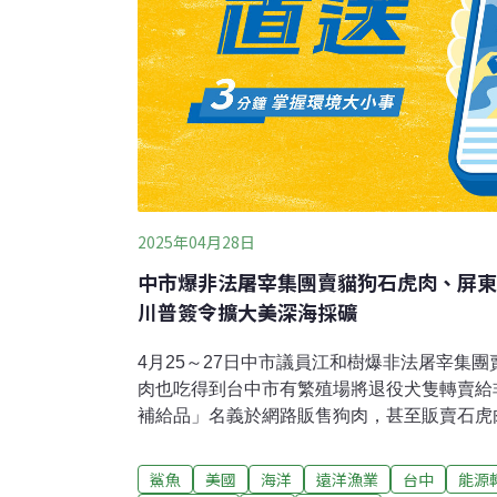
2025年04月28日
中市爆非法屠宰集團賣貓狗石虎肉、屏東
川普簽令擴大美深海採礦
4月25～27日中市議員江和樹爆非法屠宰集團
肉也吃得到台中市有繁殖場將退役犬隻轉賣給
補給品」名義於網路販售狗肉，甚至販賣石虎
功購得4公斤狗頸肉，已將證據提交動保處調
七天後確認物種，未來將要求繁殖場業者火化
鯊魚
美國
海洋
遠洋漁業
台中
能源
理漏洞。（自由時報報導）家戶垃圾丟路邊垃圾