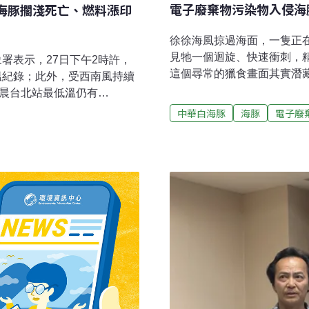
電子廢棄物污染物入侵海
海豚擱淺死亡、燃料漲印
徐徐海風掠過海面，一隻正
見牠一個迴旋、快速衝刺，
象署表示，27日下午2時許，
這個尋常的獵食畫面其實潛
高溫紀錄；此外，受西南風持續
（Environmental Scie
清晨台北站最低溫仍有
電子垃圾的液晶單體（LCM
出，主要是太平洋高壓影響明
中華白海豚
海豚
電子廢
白海豚的脂肪層與肌肉中，
此大台北盆地整體氣溫偏
學家高度關注。血腦屏障擋
亡 死因待解剖澎湖青螺濕地
是電視、筆記型電腦、智慧
為沙港西港自行游出的3隻，
（LCD）得以提供高畫質影
正死因。（中央社 報導）
定，也使得電子產品更耐用
的污染物。過去研究已知液
地帶，不過它是如何在海洋