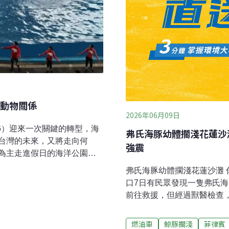
動物關係
2026年06月09日
26）迎來一次關鍵的轉型，海
弗氏海豚幼體擱淺花蓮沙
台灣的未來，又將走向何
強震
為主走進假日的海洋公園，
引遊客的目光，不過說起園
弗氏海豚幼體擱淺花蓮沙灘
們流線型的身軀躍出水面，
口7日有民眾發現一隻弗氏
，海豚隨著訓練員的指令倒
前往救援，但經過獸醫檢查
鯨豚展演的歷史，最早在
康情況不樂觀，因此選擇人
豚進行訓練，1990年，農委
護基地」 7/1日開始試運
燃油車
鯨豚擱淺
菲律賓
仍允許以教育、表演為目的