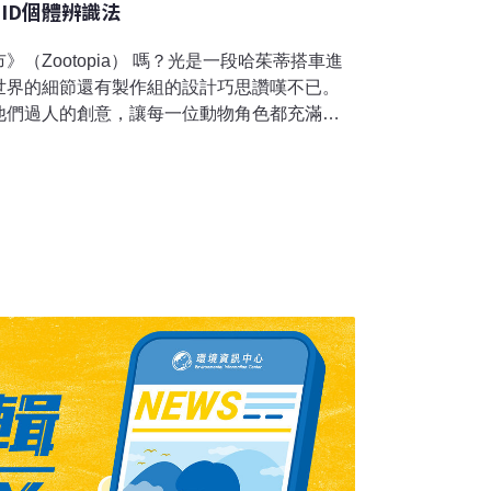
 ID個體辨識法
（Zootopia） 嗎？光是一段哈茱蒂搭車進
世界的細節還有製作組的設計巧思讚嘆不已。
他們過人的創意，讓每一位動物角色都充滿特
狐尼克、永遠拿著零食的洪金豹、頂著蓬鬆髮
等。不過在現實世界中沒有繪師賦予的明顯特
動物時又該怎麼分別誰是誰呢？研究鯨豚的調
許多賞鯨過的遊客來說，大部分海豚就是灰灰
一片尖尖的背鰭。或許海豚之間能夠輕易分辨
個長期穩定存在，且容易觀測的特徵，才能夠
條件：找到「能辨認」的地方早期，鯨豚研究
性方式進行標記，隨著影像技術的進步與動物
採用非侵入式的「照片辨識」 （Photo