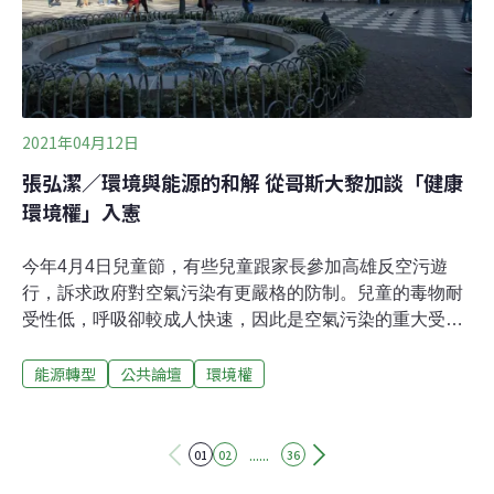
分的改革。他說，公民意識形成過程中會談到的環境權、
居住權等進步價值，「現在都不到這裡」，可能只會談最
保守的、例如18歲公民權，其他包括廢考監、修憲
2021年04月12日
張弘潔／環境與能源的和解 從哥斯大黎加談「健康
環境權」入憲
今年4月4日兒童節，有些兒童跟家長參加高雄反空污遊
行，訴求政府對空氣污染有更嚴格的防制。兒童的毒物耐
受性低，呼吸卻較成人快速，因此是空氣污染的重大受害
者，而空氣污染與能源使用環環相扣，每種能源都會帶來
能源轉型
公共論壇
環境權
不同的健康風險，燃煤所造成的直接健康危害最大。另
外，目前台灣的電價成本並未考量「外部成本」，直接的
外部成本如廢料處置、電廠營建成本，和間接的環境和疾
病成本，相較之下，再生能源的外部成本較低。中等收入
......
01
02
36
國家也有機會100%使用再生能源、達成碳中和截至2017