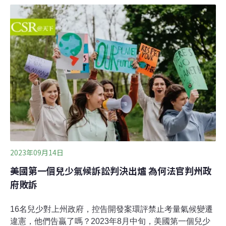
提出改善，卻不了了之。經濟部則回應，會將上述民間說
法納入考量，並盡快公布草案。 環團：離岸風電選商應納
入環保、漁業離岸風電選商進行到第三階段第一期，洪申
翰表示，政府公開資料顯示，目前選商規則只審查廠商的
技術能力、財務能力和產業關聯化，下一步則是取最低價
者，對重視環保、社會議題的業者而言並不公平。洪申翰
要求主管機關實現綠能的初衷，將「生態友善」納入招標
考量，才能避免「綠能轉型不遺落任何人」淪為口號。台
灣再生能源推動聯盟秘書長高茹萍也指出，選商機制除了
國產化占比，讓設備國產外，建議經濟部也應照顧地
2023年09月14日
美國第一個兒少氣候訴訟判決出爐 為何法官判州政
府敗訴
16名兒少對上州政府，控告開發案環評禁止考量氣候變遷
違憲，他們告贏了嗎？2023年8月中旬，美國第一個兒少