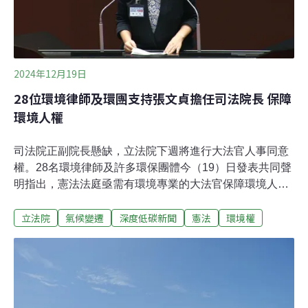
未經過環境影響評估或所進行的環境影響評估不充分的主
張，均不得影響或延後行政機關核發許可或執照，也就是
俗稱的「MEPA限制（MEPA Limitation）」。
2024年12月19日
28位環境律師及環團支持張文貞擔任司法院長 保障
環境人權
司法院正副院長懸缺，立法院下週將進行大法官人事同意
權。28名環境律師及許多環保團體今（19）日發表共同聲
明指出，憲法法庭亟需有環境專業的大法官保障環境人
權，故支持長期投身環境議題的台大教授張文貞擔任司法
立法院
氣候變遷
深度低碳新聞
憲法
環境權
院長。同時也呼籲撤回《憲法訴訟法》修法，保障憲法法
庭運作。釋憲少觸及環境議題 環團支持張文貞任司法院長
立法院將於24日投票表決同意司法院院長、副院長及大法
官提名人選。其中司法院院長被提名人，台大法律系特聘
教授張文貞長期投身環境、氣候與人權等領域。今日環保
署前副署長詹順貴等28名環境律師及十幾個環保團體發表