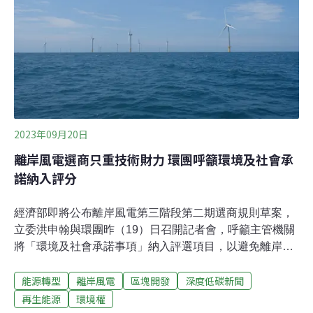
共同聲明，支持張文貞擔任司法院院長。共同聲明指出，
環境為新興的人權議題，包含氣候變遷、環境污染、生態
多樣性喪失等，已對人權造成許多負面影響，甚至威脅人
類的生存，然而過去釋憲實務鮮少觸及，因此憲法法庭亟
需有環境專業的大法官強化環境人權的保障。張文貞深耕
憲法、國際人權法、行政法及國際環境法等公法
2023年09月20日
離岸風電選商只重技術財力 環團呼籲環境及社會承
諾納入評分
經濟部即將公布離岸風電第三階段第二期選商規則草案，
立委洪申翰與環團昨（19）日召開記者會，呼籲主管機關
將「環境及社會承諾事項」納入評選項目，以避免離岸風
電形成「重財力、技術」卻「輕生態」。環團表示，過去
能源轉型
離岸風電
區塊開發
深度低碳新聞
許多開發案對環境影響評估只做到最低標準，政府也只看
重廠商的建造技術和財務健全度，洪申翰去年曾向能源局
再生能源
環境權