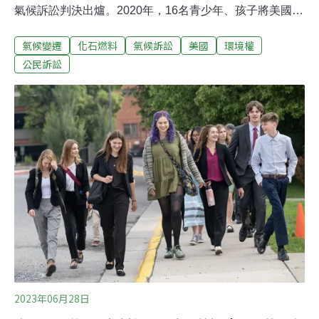
氣候訴訟判決出爐。2020年，16名青少年、孩子將美國蒙
大拿州政府一狀告上法院，當時最大的原告19歲，最小的
氣候變遷
化石燃料
氣候訴訟
美國
環境權
才2歲，才剛學走，判決出來時，他已經快上小學了。他
們告什麼？2011年，該州政府立法「禁止」在審查大型開
公民訴訟
發案時，考量其區域性、全國性、乃至全球性的任何實質
或潛在環境影響。2023年5月，開庭前一個月，該州政府
還更新條文，明文禁止「評估溫室氣體排放及其對州內外
的氣候影響」。為此，青少年、孩子們站上法庭，控告該
法違憲。因為蒙大拿州憲法明令：「為了今世後代，州政
府及每個人應致力於維護和改善本州環境的乾淨與健
康。」在法庭上，青少年與孩子們指證歷歷氣候變遷對他
們身心健康的影響：22歲的海德（Rikki Held）說，一場
野火席捲了家中賴以維生的牧場，燒毀高壓電線，導致斷
電一個月，無法抽水，
2023年06月28日