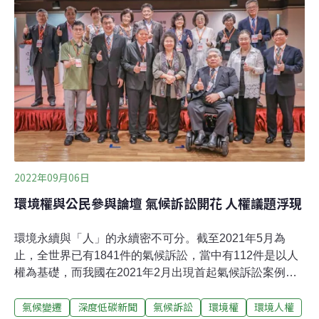
於各國加速履行有關環境和人權的義務及承諾」。這項決
議緣起於半個世紀前。1972年，人類歷史上首次聚焦環境
問題的國際會議——在斯德哥爾摩舉行的聯合國人類環境
會議達成了一份宣言，宣布享有能讓人過上有尊嚴和幸福
生活的優質環境，是一項基本人權。
2022年09月06日
環境權與公民參與論壇 氣候訴訟開花 人權議題浮現
環境永續與「人」的永續密不可分。截至2021年5月為
止，全世界已有1841件的氣候訴訟，當中有112件是以人
權為基礎，而我國在2021年2月出現首起氣候訴訟案例，
顯示「人權議題」在氣候變遷的討論中逐漸浮上檯面。國
氣候變遷
深度低碳新聞
氣候訴訟
環境權
環境人權
家人權委員會上月25日舉辦「環境權與公民參與論壇」，