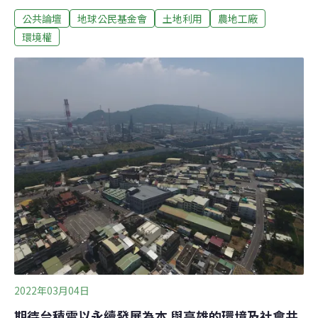
不得危及公安」。三不原則仍言猶在耳，立委林岱樺卻在
公共論壇
地球公民基金會
土地利用
農地工廠
3月25日質詢經濟部長王美花時，聲稱中高污染農地違章
工廠，如果符合環保、消防、工安，也應該要予以納管，
環境權
並稱現有的51+2項的非屬低污染認定基準「落後」，需要
檢討放寬。全然不顧《工輔法》規定：中高污染應轉型、
關廠或遷廠，否則應依法斷水斷電。
2022年03月04日
期待台積電以永續發展為本 與高雄的環境及社會共