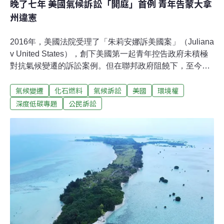
晚了七年 美國氣候訴訟「開庭」首例 青年告蒙大拿
州違憲
2016年，美國法院受理了「朱莉安娜訴美國案」（Juliana
v United States），創下美國第一起青年控告政府未積極
對抗氣候變遷的訴訟案例。但在聯邦政府阻饒下，至今遲
未開庭。直到今年6月，16名5至22歲青年與兒童控訴蒙大
氣候變遷
化石燃料
氣候訴訟
美國
環境權
拿州政府的案件進入實質審查，終於創下美國氣候訴訟開
庭首例。「海德訴蒙大拿州案」（Held v Montana）在20
深度低碳專題
公民訴訟
日提前結束開庭，青年控訴蒙大拿州政府審查化石燃料開
發許可時未納入暖化的衝擊 ，違反州憲法保障的「清潔和
健康環境」權利。這個案件不僅全球關注，也有不少人特
地前往蒙州首府海倫那，為年輕的原告加油打氣。青年：
我不想住在別的地方「我不想住在別的地方。」15歲原告
貝奇（Badge，原意為獾）在法庭上訴說對蒙大拿州自然
環境的愛。 《衛報》報導，貝奇熱愛健行、打獵和釣魚，
從小對自然環境再熟悉不過，連名字都是以當地原住民聖
地「雙獾之咒」（Badger-Two-