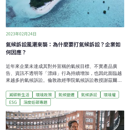
2023年02月24日
氣候訴訟風潮來襲：為什麼要打氣候訴訟？企業如
何因應？
近年來企業未達成其對外宣稱的氣候目標、不實產品廣
告、資訊不透明等「漂綠」行為持續增加，也因此面臨越
來越多的氣候訴訟。倫敦政經學院氣候訴訟教授謝茲爾
（Joana Setzer）在媒體訪談中提醒各國企業：「在提出
減碳新生活
環境政策
氣候變遷
氣候訴訟
環境權
氣候承諾時，都應該想想自己是否能兌現。」這也意味著
企業應將氣候訴訟風險納入投資與行動考量。2022年，四
ESG
深度低碳專題
位印尼帕里島（Pari）居民遠赴瑞士，對一間跨國水泥企
業霍爾希姆（Holcim）提起民事訴訟。該公司為全球前50
大排碳大戶。自1950-2021年來，已產生70億噸碳排，甚
至超越瑞士全國同期的碳排放總量。這是瑞士第一起、也