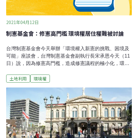
的連結
2021年04月12日
制憲基金會：修憲高門檻 環境權居住權難被討論
台灣制憲基金會今天舉辦「環境權入新憲的挑戰、困境及
可能」座談會，台灣制憲基金會副執行長宋承恩今天（11
日）說，因為修憲高門檻，造成修憲議程的極小化，環境
權、居住權等進步價值難被討論；如果沒辦法修憲，就來
土地利用
環境權
考慮其他的替代方案，包括制憲。東吳大學法律學系教授
胡博硯指出，如果修憲舉全國之力僅有18歲公民權，而沒
有觸碰到其他重大議題，顯然經濟效應低落；他認為，修
憲困難點不是近1000萬人的公民複決，而是在立法院產出
多數政黨能認同的新憲版本。立法院現已成立修憲委員
會，民進黨也成立憲改小組，力拚在立法院下會期9月開
議後，將憲政改革主張送交立法院黨團。對此，宋承恩
說，未來幾個月，台灣社會將密集討論修憲議題；不過，
因為修憲高門檻，造成修憲議程的極小化，無法進行大部