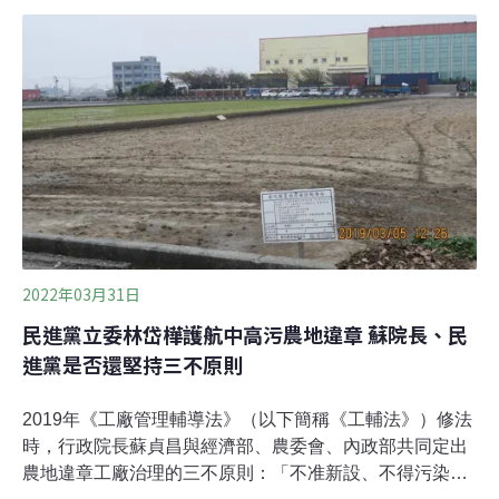
邀集政府部門、產學界及民間團體探討國內環境決策及公
民參與的趨勢。全國律師聯合會副理事長詹順貴指出，我
國過度追崇行政效率，反而削弱民意影響力。他呼籲，環
評應該移交國發會負責，置於決策前端，搭配國家整體短
中長期發展、淨零碳排政策及重大建設計畫客觀評估；同
時，氣候法也應參照其他污染防治法規納入「公民訴訟」
條款，強化公民監督力道。環境決策如何更民主？ 美國南
加州「環境正義計畫」可成高雄借鏡近年來，「人民如何
有效參與環境決策」成為學界和實務界在環境權保障上的
關注焦點。1998年聯合國歐洲經濟委員會通過《奧爾胡斯
公約》，目的在保護與環境事務相
2022年03月31日
民進黨立委林岱樺護航中高污農地違章 蘇院長、民
進黨是否還堅持三不原則
2019年《工廠管理輔導法》（以下簡稱《工輔法》）修法
時，行政院長蘇貞昌與經濟部、農委會、內政部共同定出
農地違章工廠治理的三不原則：「不准新設、不得污染、