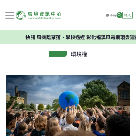
電子報
登入
快訊
風機離聚落、學校過近 彰化福漢風電案環委建議不應開
環境權