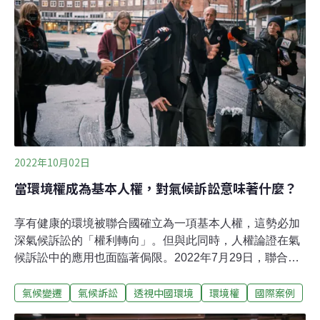
是全球第一次針對水泥產業的氣候變遷訴訟。
2022年10月02日
當環境權成為基本人權，對氣候訴訟意味著什麼？
享有健康的環境被聯合國確立為一項基本人權，這勢必加
深氣候訴訟的「權利轉向」。但與此同時，人權論證在氣
候訴訟中的應用也面臨著侷限。2022年7月29日，聯合國
大會以161票贊成，8票棄權的結果通過了一項歷史性決
氣候變遷
氣候訴訟
透視中國環境
環境權
國際案例
議，宣布享有潔凈、健康和永續環境是一項基本人權。聯
合國秘書長古特雷斯表示，這一「歷史性」決議將「有助