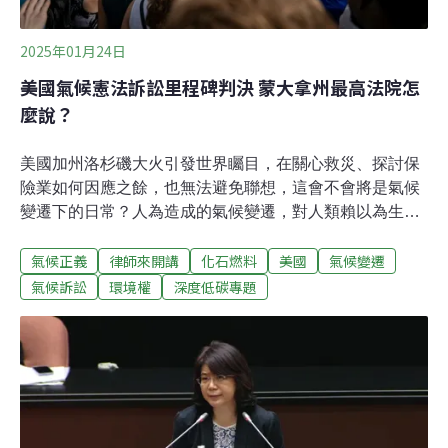
2025年01月24日
美國氣候憲法訴訟里程碑判決 蒙大拿州最高法院怎
麼說？
美國加州洛杉磯大火引發世界矚目，在關心救災、探討保
險業如何因應之餘，也無法避免聯想，這會不會將是氣候
變遷下的日常？人為造成的氣候變遷，對人類賴以為生的
環境系統產生的威脅有多強大，剛好也在美國蒙大拿州最
氣候正義
律師來開講
化石燃料
美國
氣候變遷
高法院近期出爐的氣候判決中描繪。環評可以不用考慮溫
室氣體排放嗎？此案是由一群12到18歲的蒙大拿州青年提
氣候訴訟
環境權
深度低碳專題
起，也是美國第一宗氣候憲法訴訟進入法庭實質審理，且
原告取得有利成果的判決。對美國氣候法律運動來說是一
個里程碑案件。這則判決的爭議源於蒙大拿州法律[1]規
定，環境影響評估「得不考量本質上為區域、全國或全球
的實質或潛在環境影響」，且任何以溫室氣體排放對蒙大
拿境內或境外產生負面影響為由，挑戰行政機關的決策並