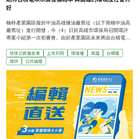
好
楠梓產業園區擬於中油高雄煉油廠舊址（以下簡稱中油高
廠舊址）進行開發，今（4）日於高雄市環保局召開環評
專案小組第一次初審會。由於產業園區未來將由台積電進
駐設廠，引發社會高度關注。半導體產業涉及大量的用
地球公民基金會
土地利用
環境權
高雄
台積電
水、用電需求，其使用的化學品不斷因應製程更新而變
化，也使廢水、廢棄物的管理複雜化，足見台積電設廠帶
環評
公共論壇
來的環境與社會外部性不容小覷。為了迎接台積電，高雄
市政府用最快的速度展開楠梓產業園區的行政程序，上述
這些環評能否妥善完備？過去前高雄市長陳菊承諾於中油
高廠舊址設立的生態公園，是否能兌現承諾納入規劃之
中？這是我們擔憂之處，也是市民最深刻的期待。然而經
歷全球晶片供應短缺，半導體晶片儼然成為各國重要的戰
略物資。而台積電的晶圓代工市占率達全球的五成，對於
我國的地緣政治地位有決定性的影響。我們理解台積電對
於台灣的重要性，但我們依然期待重視企業社會責任及永
續發展的台積電，能「不只是蓋工廠」，而是透過與社區