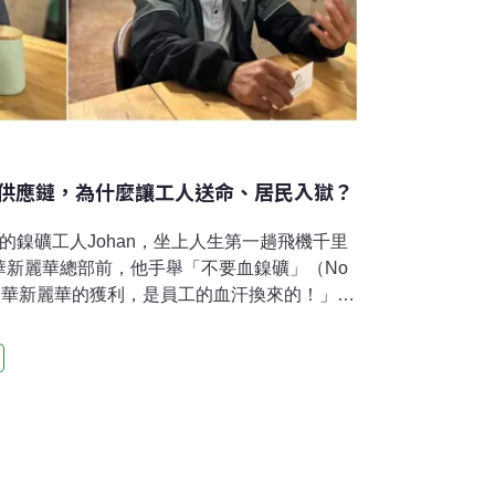
供應鏈，為什麼讓工人送命、居民入獄？
的鎳礦工人Johan，坐上人生第一趟飛機千里
華新麗華總部前，他手舉「不要血鎳礦」（No
，高喊「華新麗華的獲利，是員工的血汗換來的！」去
僅24歲的同事Andri，在清理輸送帶時墜落死
求目擊員工刪除現場照片。「這只是去年至少17起
為是工人自己的疏失，把責任推給死者。」
領袖，他希望Andri的遭遇能被世界看見。印尼
去五年幾乎吃下全球新增供應九成以上。但印
廠，結果由當地社群、勞工與環境付出代價。
aid，為守護部落淨土，帶領村民抵抗礦企入