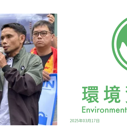
的環境改善指標和成果，並呼籲
侵，現在有11個抗議的居民或
污染持續 海外股東現身會場
的，是印尼在全球鎳供應鏈
在股東發言台上，對於環境與
獎得主、美國德州居民黛安．
雖然在2019年承諾做到「塑膠
漁業與社區補償金、建立污染
2021年至
2025年03月17日