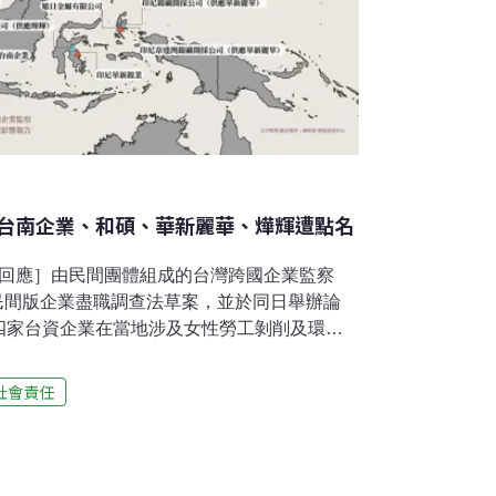
台南企業、和碩、華新麗華、燁輝遭點名
麗華回應］由民間團體組成的台灣跨國企業監察
日提出民間版企業盡職調查法草案，並於同日舉辦論
四家台資企業在當地涉及女性勞工剝削及環境
完成企業盡職調查立法。印尼台商人權侵害 四
資中，2023年東協與中國的占比出現黃金交
社會責任
基地由中國轉出後重要的下一站。由人權公約
進會、台灣勞工陣線、台灣勞動者協會、青年
協會、環境權保障基金會七個團體組成的台灣
tch）發表《印尼台商人權與環境影響報告》。台