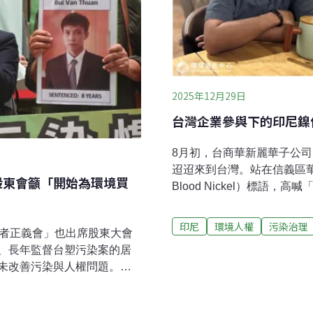
2025年12月29日
台灣企業參與下的印尼鎳
8月初，台商華新麗華子公司
迢迢來到台灣。站在信義區
股東會籲「開始為環境買
Blood Nickel）標語
（2024）年9月，他一位年
亡。Johan稱，公司還要
印尼
環境人權
污染治理
害者正義會」也出席股東大會
職災中的一件，但公司卻認
、長年監督台塑污染案的居
Johan是莫羅瓦利產業工會
未改善污染與人權問題。環
擁有全球最大的鎳儲量，過
將營運資金作為股利發放，
尼鎳礦園區同時大興燃煤電
塑集團公開2025年迄今取
來自哈馬黑拉東部的原住民S