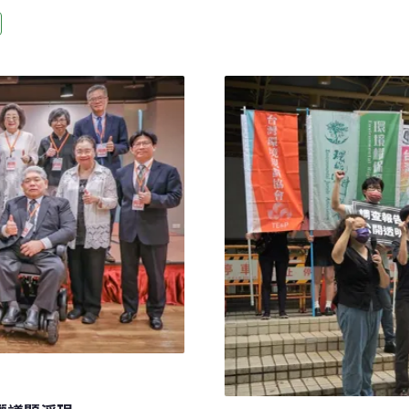
南企業公司為Zara、GA
局，迎戰不可迴避的挑戰。
（SAFETY）成員、印尼楠
sCoLab、台灣跨國企業監察
Abdulgani）在10日的
政務委員林明昕、歐洲經貿辦事處
企業影響之社區居民與移工
」方式推動《台灣供應鏈保
台灣電子產業遍及全球 企業
器、路由器等製造領域領先
子工業同業工會秘書長