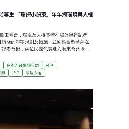
G劣等生 「環保小股東」年年揭環境與人權
開股東常會，環境及人權團體在場外舉行記者
且積極的淨零規劃及措施，並回應台塑越鋼在
。記者會後，兩位民團代表進入股東會會場，
、股東說明台塑集團在氣候及人權議題上的負
投資人共同監督台塑碳排，「排放越高、獲利
D
台塑河靜鋼鐵公司
台塑
求台塑承諾執行環境人權評估報告。台塑喊出
碳費
ESG
環境人權
塑四寶等同繳144億元碳費環保及人權團體幾乎
00年發起「環保小股東」行動，環團透過購買
言權，在會中揭露企業造成的環境問題、提醒
動聯盟研究員陳震遠指出，台塑四大公司（俗
佔全台18%以上；去年底，台塑集團承諾2050
年較2007年減排35%的目標，但換算後，只比