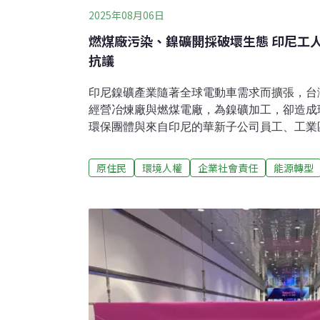
2025年08月06日
燃煤廠污染、鎳礦開採破壞生態 印尼工
抗議
印尼鎳礦產業隨著全球電動車需求而擴張，台
經營冶煉廠與燃煤電廠，為鎳礦加工，卻造成
環保團體與來自印尼的華新子公司員工、工業
台北總部召開記者會，批評華新麗華於印尼的
且存在工人墜亡後工安未改善等問題。華新麗
原住民
環境人權
企業社會責任
能源轉型
指稱部分資訊不實。燃煤廠影響居民健康 採
遜」 印尼鎳礦產業急遽擴張，造成環境污染
障基金會指出，華新麗華在印尼莫羅瓦利（IMI
礦加工，經營冶煉廠與燃煤電廠，該廠區距離
生與婦女常出現皮膚與呼吸道疾病，然而華新
未採用最佳技術減排，背離全球淨零趨勢。生
行長Pius Ginting表示，華新麗華自我定