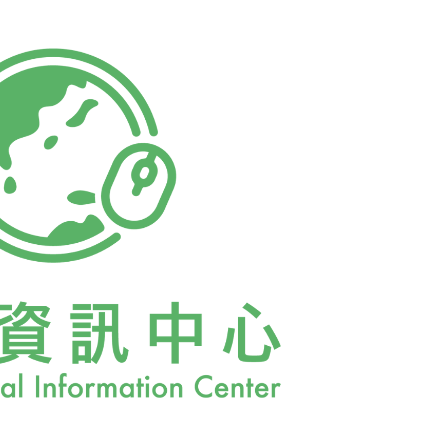
面臨牢獄之災。Johan與Said兩人所經歷
背後看不見