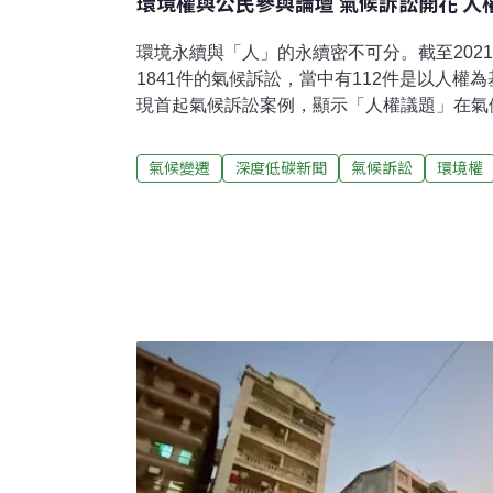
環境權與公民參與論壇 氣候訴訟開花 人
環境永續與「人」的永續密不可分。截至202
1841件的氣候訴訟，當中有112件是以人權為
現首起氣候訴訟案例，顯示「人權議題」在氣
面。國家人權委員會上月25日舉辦「環境權
部門、產學界及民間團體探討國內環境決策及
氣候變遷
深度低碳新聞
氣候訴訟
環境權
聯合會副理事長詹順貴指出，我國過度追崇行
力。他呼籲，環評應該移交國發會負責，置於
中長期發展、淨零碳排政策及重大建設計畫客
參照其他污染防治法規納入「公民訴訟」條款
決策如何更民主？ 美國南加州「環境正義計
「人民如何有效參與環境決策」成為學界和實
焦點。1998年聯合國歐洲經濟委員會通過《
與環境事務相