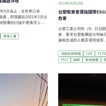
權議題浮現
2022年06月10日
台塑股東會遭指國際ES
1年5月為止，全世界已有
基礎，而我國在2021年2月出
危害
候變遷的討論中逐漸浮上檯
與公民參與論壇」，邀集政府
台塑工業公司昨（9）日召
公民參與的趨勢。全國律師
會，要求台塑集團提出明確
環境人權
政效率，反而削弱民意影響
越南造成的人權及環境侵害
決策前端，搭配國家整體短
以小股東身分向其他投資人
觀評估；同時，氣候法也應
面影響。環保團體代表提醒
深度低碳新聞
CSR
TCF
，強化公民監督力道。環境
越少」；人權團體代表則要
IPCC
減碳
氣候變遷
畫」可成高雄借鏡近年來，
碳中和 減碳行動跟不上 台
務界在環境權保障上的關注
年年來到台塑股東會。自20
奧爾胡斯公約》，目的在保護
台塑股票，取得股東會上發
股東投資風險。綠色公民行
稱台塑四寶）2020年排碳量
年達到碳中和、並提出2030
2