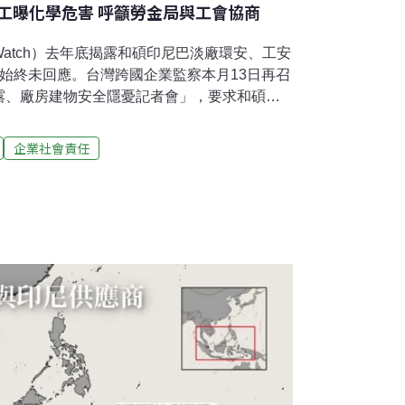
工曝化學危害 呼籲勞金局與工會協商
Watch）去年底揭露和碩印尼巴淡廠環安、工安
始終未回應。台灣跨國企業監察本月13日再召
露、廠房建物安全隱憂記者會」，要求和碩股
入，並呼籲和碩立即就印尼廠勞動權益與工會
晚，和碩財務長謝如蕙發布聲明稱，公司「迄
企業社會責任
來函指出違規」，並強調公司已主動申請第三
外部報告中的不實指稱。職業安全訓練僅20分
跨國企業監察網絡成員鄭中睿指出，和碩印尼廠
負責電路板等產品的國際轉運。目前員工數約
代工廠。不過，近六成員工簽署短期定型契約（3
，第四座廠房於去年9月竣工，但去年7月，員
密佈下的廠房作業，廠房更是發生兩起樑柱與