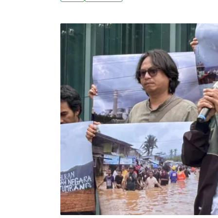
得的50.5億美元永續連結貸款（SLL）具體
將資本投入氣候轉型與損害回復的工作。海外
沉痛喊話28日台塑集團召開年度股東常會，
人權的呼籲始終持續不斷。2023年高曼環境
威爾森（Diane Wilson）指出，台塑德州廠
微粒零排放」，也支付了5000萬美元的在地
監測執法與塑膠清理機制，但污染並沒有停止。