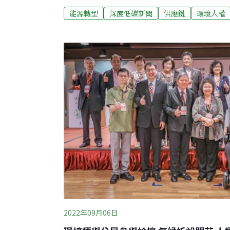
到平衡，英業達、台積電等產業龍頭已開始佈
能源轉型
深度低碳新聞
供應鏈
環境人權
論壇由環境權保障基金會、美國人權組織Right
（TTNC Watch）共同舉辦，邀請行政院
商務部主任邵恩博，亦有業界、公民團體、受
對話交流。林明昕強調，政府將加速以「軟法
護人權方案》，且視國際趨勢推行「硬法」。
人權與環境盡職調查有必要台灣在筆電、伺服
全球，擁有遍布世界的代工廠。台灣區電機電
2022年09月06日