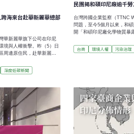
民團揭和碩印尼廠逾千勞
人跨海來台赴華新麗華總部
台灣跨國企業監察（TTNC 
問題，至今5個月以來，和碩
開「和碩印尼廠化學物質暴
灣華新麗華旗下公司在印尼
東勞動部勞動基金運用局介
環境與人權衝擊。昨（5）日
展開協商。記者會結束後傍
台商
環境人權
污染治理
區周邊原住民，赴華新麗華
今未收到印尼政府任何正式
燃煤電廠污染空氣與水源，
方機構進行稽查，以期釐清
華則強調一切依法作業，並
鐘 化學危害防護不足台灣
深度低碳新聞
購鎳礦礦區涉破壞「海上亞馬
位在巴淡島，鄰近新加坡，
、土地掠奪等問題。環境權保
有7800人，為人數最多的
P）與韋達灣（IWIP）為鎳
個月一聘），現有四座廠房
中小學僅數百公尺，當地學
工已被迫在結構裸露、鷹架
麗華仍持續興建燃煤廠，且
水泥塊
態人權解放組織（AEER）執
位為支持再生能源的公司，卻依賴