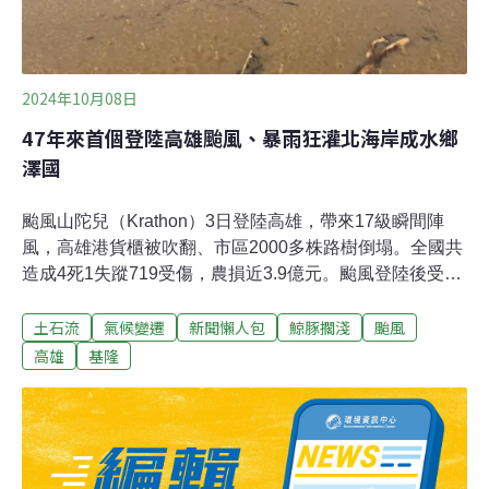
2024年10月08日
47年來首個登陸高雄颱風、暴雨狂灌北海岸成水鄉
澤國
颱風山陀兒（Krathon）3日登陸高雄，帶來17級瞬間陣
風，高雄港貨櫃被吹翻、市區2000多株路樹倒塌。全國共
造成4死1失蹤719受傷，農損近3.9億元。颱風登陸後受到
地形屏障，迅速減弱消散，但颱風帶來的外圍環流反而重
土石流
氣候變遷
新聞懶人包
鯨豚擱淺
颱風
創北海岸，基隆、新北發生多起洪災、土石流，金山更因
溪水暴漲釀2人喪命。外圍環流強襲北部沿海 基隆、新北
高雄
基隆
多起土石流事件山陀兒3日登陸高雄，南部正面迎擊，北
部沿海地區同樣受外圍環流重創。基隆測站於3日測得408
毫米雨量，創78年來歷史新高。豪雨釀多起土石流災情，
新豐街海中天社區前山坡走山，長度約100公尺；基隆天
外天焚化爐清潔大樓旁發生山崩，十多台公務車陷落。基