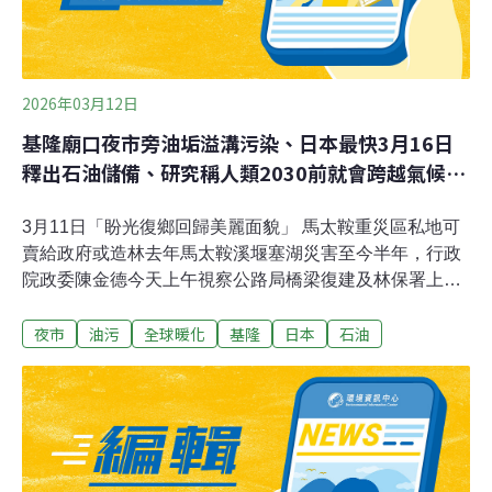
2026年03月12日
基隆廟口夜市旁油垢溢溝污染、日本最快3月16日
釋出石油儲備、研究稱人類2030前就會跨越氣候紅
線
3月11日「盼光復鄉回歸美麗面貌」 馬太鞍重災區私地可
賣給政府或造林去年馬太鞍溪堰塞湖災害至今半年，行政
院政委陳金德今天上午視察公路局橋梁復建及林保署上游
整治後，下午到馬太鞍溪堤防了解水利署、農業部、
夜市
油污
全球暖化
基隆
日本
石油