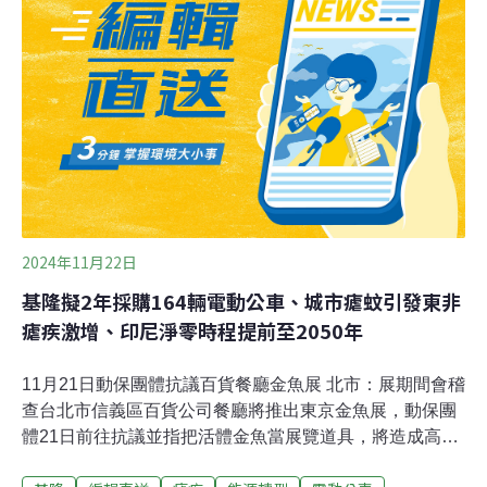
例，未來每棵椰樹預計每年可吸收約25公斤二氧化碳，總
年吸碳量可達1500公斤。（中央社報導）
2024年11月22日
基隆擬2年採購164輛電動公車、城市瘧蚊引發東非
瘧疾激增、印尼淨零時程提前至2050年
11月21日動保團體抗議百貨餐廳金魚展 北市：展期間會稽
查台北市信義區百貨公司餐廳將推出東京金魚展，動保團
體21日前往抗議並指把活體金魚當展覽道具，將造成高度
死亡風險應停辦。動保處指出，將於展期間稽查確認動物