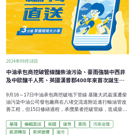
隆市政府表示，多處發生土石流並進行人員撤離的區域，
皆位於土石流潛勢區域外。新北萬里、金山、石門等沿海
地帶也成豪雨重災區。4日，金山淹成一片汪洋。《中央
社》報導，金山區長劉昌松表示，多處道路中斷，金山已
成孤島。潭子內地區溪
2024年09月18日
中油承包商挖破管線釀柴油污染、豪雨強襲中西非
及中歐釀千人死、英國漢普郡400年來首次誕生海
狸
9月16～17日中油承包商挖破地下管線 基隆大武崙溪遭柴
油污染中油公司發包廠商在八堵交流道附近進行輸油管改
善工程，但15日修繕過程，承攬業者挖破管線，造成柴油
漏油，甚至污染了基隆的大武崙溪，現場更飄出陣陣惡
基隆
編輯直送
英國
復育
豪雨
污染治理
臭，一直到16日溪面都還有油污、油漬，相關清理還在繼
續。當地環保局勒令中油在7日內完成改善，後續也將依
能源轉型
氣候變遷
油污