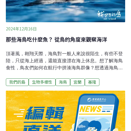
2024年12月16日
那些海鳥吃什麼魚？ 從鳥的角度來觀察海洋
頂著風，翱翔天際，海鳥對一般人來說很陌生，有些不登
陸，只從海上經過，還能直接漂在海上休息。想了解海鳥
食性，鳥友們如何在航行中拼湊海鳥群像？想透過海鳥來
理解海洋環境，該如何做到？前往北方三島 捕捉海鳥啣魚
我們的島
生物多樣性
海鳥
宜蘭
基隆
畫面在基隆的八尺門漁港集結，台北鳥會志工準備登船出
海。穿好救生衣才能上船，志工們或站或坐，自在隨意。
陽光炙熱，墨鏡、遮陽帽、袖套都不能少。逐漸遠離岸
邊，乘風破浪，經過基隆嶼，向北航行，目標是北方三
島。這片海域因為黑潮遇到東海陸棚所形成的湧升流，而
有豐富漁業資源，許多海鳥因而聚集。志工參與這項調
查，想知道海鳥的食性與台灣周圍海域的資源變化，台北
鳥會成立社群平台，廣邀各方好手拍攝啣著魚的海鳥照