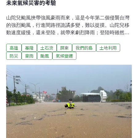
未來氣候災害的考驗
山陀兒颱風挾帶強風豪雨而來，這是今年第二個侵襲台灣
的強烈颱風，行進間路徑詭譎多變，難以捉摸。山陀兒移
動速度緩慢，還未登陸，就帶來劇烈降雨；登陸時雖然減
弱為中度颱風，仍為南台灣帶來狂風暴雨。12級以上的強
高雄
基隆
土石流
屏東
我們的島
土地利用
陣風，讓氣象署首次針對高雄發布三次颱風強風告警訊
息。當颱風警報解除，山陀兒的後勁持續發威，大雨狂炸
防災
豪雨
颱風
氣候變遷
北台灣，隨處可見崩塌的山壁，大量土石沖進民宅。這場
怪颱，打破了許多氣象史的紀錄，山陀兒颱風，帶來哪些
啟示？凱米颱風受創未恢復 山陀兒颱風又來襲9月進入秋
季，山陀兒颱風警報發布，在逐漸接近台灣海域之後，竟
然來個大轉彎，朝西南方撲台而來，甚至有逐漸增強的趨
勢。由於7月凱米颱風才剛橫掃台灣，讓曾經歷淹水惡夢
的社區，更加不敢輕忽。中央氣象署預測山陀兒颱風的登
陸地點可能在高雄一帶，讓高雄人繃緊神經，市府特別擴
大山區撤離範圍。截至10月3日，高雄山區撤離人數達到
2700人，暫時待在六龜區社福中心的40多位民