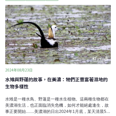
《水污法》與《空污法》裁罰。（公視新聞網報導）購買
500萬元碳權 北港武德宮成世界首座「碳中和廟宇」雲林
縣北港武德宮信徒連年成長，焚香、燒金需求增，廟方為
響應淨零碳排，再打造一座可過濾懸浮物、空污氣體的環
保地庫金爐，17日啟用。此外廟方攜手台灣碳資產公司，
斥資500萬元足以抵消廟方三年以上的碳權。廟方表示，
即日起宣示成為全球「首座碳中和」的廟宇。（自由時報
報導）
2024年08月23日
水雉與野蓮的故事，在美濃：牠們正豐富著濕地的
生物多樣性
水雉是一種水鳥、野蓮是一種水生植物。這兩種生物都在
美濃湖生活，也正面臨消失危機，如何才能絕處逢生，故
事正要開始……美濃湖的日出2024年1月底，某天清晨5點