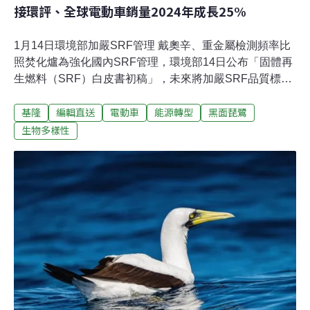
接環評、全球電動車銷量2024年成長25%
1月14日環境部加嚴SRF管理 戴奧辛、重金屬檢測頻率比
照焚化爐為強化國內SRF管理，環境部14日公布「固體再
生燃料（SRF）白皮書初稿」，未來將加嚴SRF品質標
準，並比照大型焚化爐規定，將戴奧辛與重金屬的檢測頻
基隆
編輯直送
電動車
能源轉型
黑面琵鷺
率提高到一年四次，預計農曆年前正式發布「共通性事業
廢棄物作為固體再生燃料原料再利用管理辦法（簡稱SRF
生物多樣性
管理辦法）」，會給予業者一年緩衝期。（自由時報報
導）永安濕地中毒黑面琵鷺「興達一號」康復 原地繫放高
雄興達發電廠生態專員去（2024）年底在永安濕地內，發
現一隻疑似肉毒桿菌中毒的黑面琵鷺亞成鳥，經救治後目
前已康復，14日進行原地衛星繫放，讓這隻黑面琵鷺重返
大自然。（中央社報導）