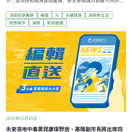
方，這項技術能為實體建築、甚至整個城市創建可同步的
虛擬分身，即時呈現溫度、能耗與碳排等數據並自動優
深度低碳專題
基隆
AI
永續建築
減碳新生活
化，幫助建築更節能、都市更宜居，甚至提前預測災害風
險，協助救援。數位孿生（Digital Twin，或稱數位雙生）
智慧城市
減碳
氣候變遷
指的是替實體物品設立虛擬複製品後，透過裝設感測器將
資料傳輸到虛擬複製品，進行即時、準確的數據追蹤。數
位孿生應用在很多領域，舉凡建築、製造、醫療、汽車、
能源專案、零售產業等，都能運用數位孿生遠端監控、即
時修正，確保系統正常運作或是改善效能。而藝術、觀
光、遊戲領域中，也能藉此打造有如實境般的沉浸式體
驗。
2025年01月15日
永安濕地中毒黑琵康復野放、基隆副市長將出席四