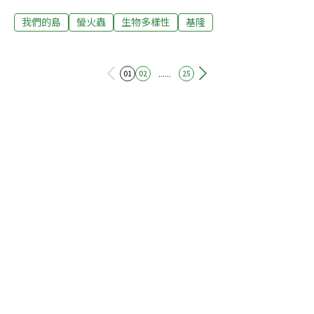
多，天色還沒亮，美濃湖水域已經蠢蠢欲動。幾隻白頭翁
我們的島
螢火蟲
生物多樣性
基隆
在樹上吱吱喳喳；五十多隻水雉忙著低頭找蟲吃；紅冠水
雞不時來湊熱鬧；白鷺鷥排排站在田埂上，準備大吃一
頓。在美濃湖，每天的開始都充滿希望。生態工作者黃淑
玫，人稱「橘子老師」。2017年，她和先生劉孝伸在美濃
......
01
02
25
湖發起「復育棲地、水雉留美」行動。2021年，高雄鳥會
結合高雄市觀光局，進一步擴大復育工作。一路走來，如
今邁入第七年，美濃湖水雉數量已經從14隻增加到78隻。
橘子老師強調，自然環境的復育，是從生物多樣性出發，
有生物多樣性才能表示環境健康，所以她復育水雉最主要
目的，是希望讓更多人看到水雉族群背後象徵的濕地生
態。水雉特殊的婚配制度 一妻多夫制