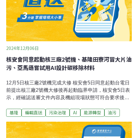
片，透過照片理解鳥類分布和牠們所吃的魚類，累積海洋
生態變化的相關資訊。參與計畫門檻高 要能不暈船還要眼
力好海鳥的觀賞門檻很高，首先要能不暈船，還要有很高
的專注度，超好的視力、豐富的辨識經驗。一旦發現海
鳥，志
2024年12月06日
核安會同意起動核三廠2號機、基隆田寮河冒大片油
污、亞馬遜嘗試用AI設計碳移除材料
12月5日核三廠2號機完成大修 核安會5日同意起動台電日
前提出核三廠2號機大修後再起動臨界申請，核安會5日表
示，經確認送審文件內容及機組現場狀態可符合要求後，
已於下午1時30分同意台電申請，後續核三廠2號機將執行
基隆
編輯直送
污染治理
AI
能源轉型
油污
機組臨界及併聯前相關測試，並於完成後提出併聯申請。
（中央社報導）沙灘吸碳先例 中山大學旗津種60棵椰子樹
年吸1.5噸國立中山大學碳索實驗室攜手高市府，5日在旗
津海水浴場種下60棵耐鹽可可椰子樹，開創沙灘地吸碳先