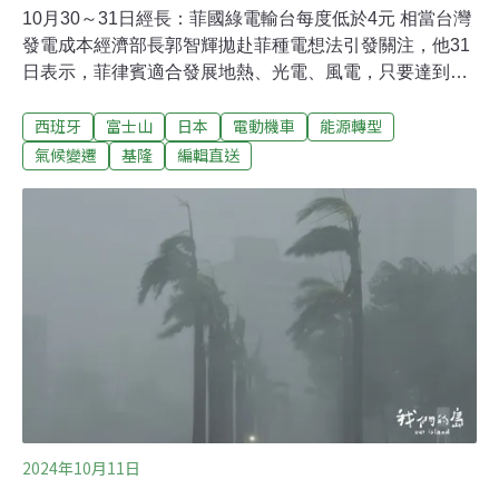
10月30～31日經長：菲國綠電輸台每度低於4元 相當台灣
發電成本經濟部長郭智輝拋赴菲種電想法引發關注，他31
日表示，菲律賓適合發展地熱、光電、風電，只要達到規
模經濟，綠電產品組合以海纜送回台灣，每度電將低於4
西班牙
富士山
日本
電動機車
能源轉型
元，相當於台灣發電成本，亦可落實境外關內政策。（中
央社報導）假清運、真盜採！大甲警逮獲6名現行犯台中
氣候變遷
基隆
編輯直送
市大甲警分局日前接獲民眾通報，發現有挖土機在農地開
挖，且多輛砂石車不斷載運土方離開。警方獲報後立即前
往蒐證查處，當場查獲現場負責人、挖土機及砂石車駕駛
等共6人，涉嫌非法盜採砂石並載運至砂石廠出售，警方
將6人依違反區域計畫法、組織犯罪條例、加重竊盜等罪
嫌移送台中地檢署偵辦，檢警正進一步追查幕後是否有不
法集團操控。（自由時報報導）
2024年10月11日