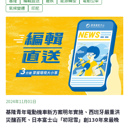
基隆
編輯直送
瘧疾
能源轉型
電動公車
飼養情形。（中央社報導）基隆擬2年採購164輛電動公車
交通部允協助基隆市公車老舊常拋錨，引發民怨，基隆市
氣候變遷
印尼
政府計畫明年起2年內採購164輛電動公車取代；交通部長
陳世凱21日說，對市府所提此項採購案，符合公共運輸減
碳政策，交通部將大力協助。（中央社報導）業者將油脂
排入污水管致阻塞 高市府：不定期抽查
2024年11月01日
基隆青年電動機車新方案明年實施、西班牙嚴重洪
災釀百死、日本富士山「初冠雪」創130年來最晚