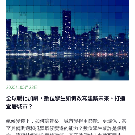
明年喊停 換電站及停車位不足引民怨基隆市長謝國樑推出
免費「公益青年就業電動機車補助案」，明年將喊停。基
隆市議員指2年多來電動機車增加了2萬多輛，全國最高，
但停車及換電站等配套都不足，並沒有汰油換電政策，引
發民怨。環保局表示，換電站、充電站目前共129站，持
續建置中。（自由時報報導）
2025年05月23日
全球暖化加劇，數位孿生如何改寫建築未來、打造
宜居城市？
氣候變遷下，如何讓建築、城市變得更節能、更環保，甚
至具備調適和抵禦氣候變遷的能力？數位孿生或許是個解