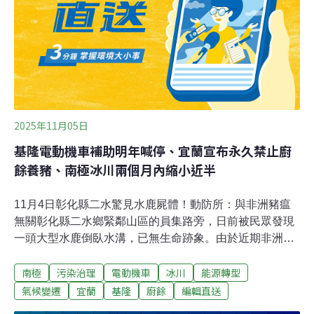
2025年11月05日
基隆電動機車補助明年喊停、宜蘭宣布永久禁止廚
餘養豬、南極冰川兩個月內縮小近半
11月4日彰化縣二水驚見水鹿屍體！動防所：與非洲豬瘟
無關彰化縣二水鄉緊鄰山區的員集路旁，日前被民眾發現
一頭大型水鹿倒臥水溝，已無生命跡象。由於近期非洲豬
瘟引發關注，當地居民憂心，擔心是否為動物傳染病所
南極
污染治理
電動機車
冰川
能源轉型
致。彰化縣動物防疫所獲報後已會同鄉公所處理，並澄清
非洲豬瘟僅感染豬隻，水鹿並無感染之虞，屍體已運至溪
氣候變遷
宜蘭
基隆
廚餘
編輯直送
州焚化爐妥善焚化。（自由時報報導）基隆電動機車補助