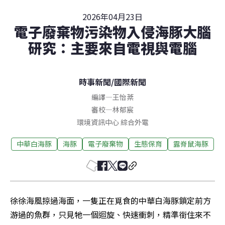
2026年04月23日
電子廢棄物污染物入侵海豚大腦
研究：主要來自電視與電腦
時事新聞
/
國際新聞
編譯
—
王怡棻
審校
—
林郁宸
環境資訊中心 綜合外電
中華白海豚
海豚
電子廢棄物
生態保育
露脊鼠海豚
徐徐海風掠過海面，一隻正在覓食的中華白海豚鎖定前方
游過的魚群，只見牠一個迴旋、快速衝刺，精準銜住來不