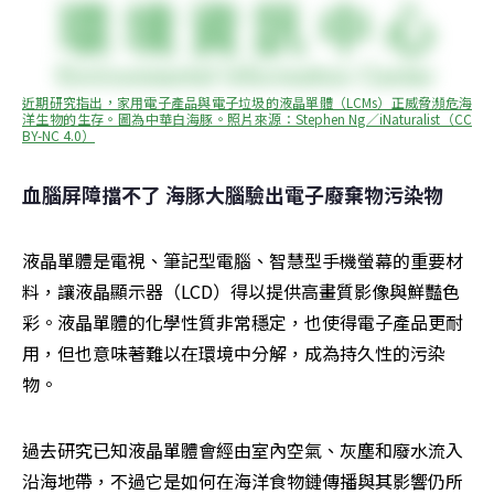
近期研究指出，家用電子產品與電子垃圾的液晶單體（LCMs）正威脅瀕危海
洋生物的生存。圖為中華白海豚。照片來源：Stephen Ng／iNaturalist（CC 
BY-NC 4.0）
血腦屏障擋不了 海豚大腦驗出電子廢棄物污染物
液晶單體是電視、筆記型電腦、智慧型手機螢幕的重要材
料，讓液晶顯示器（LCD）得以提供高畫質影像與鮮豔色
彩。液晶單體的化學性質非常穩定，也使得電子產品更耐
用，但也意味著難以在環境中分解，成為持久性的污染
物。
過去研究已知液晶單體會經由室內空氣、灰塵和廢水流入
沿海地帶，不過它是如何在海洋食物鏈傳播與其影響仍所