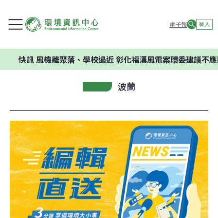
電子報
登入
訊
風機離聚落、學校過近 彰化福漢風電案環委建議不應開發
波蘭