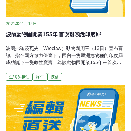
2021年01月15日
波蘭動物園開業155年 首次誕瀕危印度犀
波蘭弗羅茨瓦夫（Wroclaw）動物園周三（13日）宣布喜
訊，指在園方致力保育下，園內一隻屬瀕危物種的印度犀
成功誕下一隻雌性寶寶，為該動物園開業155年來首次。
園方表示，犀牛母女正由工作人員悉心照料，暫時不會讓
生物多樣性
犀牛
波蘭
公眾探訪。初為母親的7歲印度犀馬路斯卡（Maruska），
上周三（6日）迎來與11歲雄性印度犀馬納斯（Manas）
的愛情結晶。動物園園長拉塔茲扎克（Radoslaw
Ratajszczak）指，體重逾2公噸的馬路斯卡極具慈母風
範，無論是躺在初生寶寶旁邊，還是在其身邊移動都小心
翼翼，生怕弄傷寶貝女。印度犀幼崽目前非常健康，日前
在馬路斯卡呵護下，成功踏出生命第一步。據了解，印度
犀極為罕有，全賴一個國際保護印度犀計劃在1970年代開