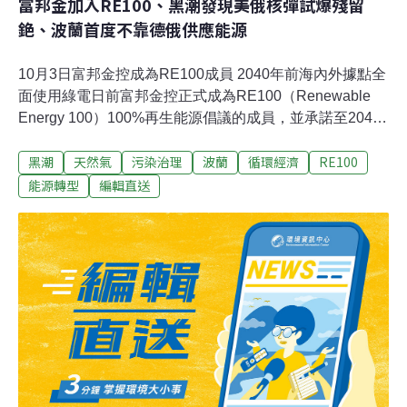
富邦金加入RE100、黑潮發現美俄核彈試爆殘留
銫、波蘭首度不靠德俄供應能源
10月3日富邦金控成為RE100成員 2040年前海內外據點全
面使用綠電日前富邦金控正式成為RE100（Renewable
Energy 100）100%再生能源倡議的成員，並承諾至2040
年富邦金控海內外全營運據點100%使用綠電，與國際標
黑潮
天然氣
污染治理
波蘭
循環經濟
RE100
竿企業攜手共促全球零碳電網之加速實現。富邦金控董事
長蔡明興表示，為展現面對淨零碳排挑戰之決心，在「節
能源轉型
編輯直送
能」面，於自有大樓及國內逾400處營業據點換裝LED燈
具並汰換老舊空調等機電設備，同時發起辦公室節能競
賽，近年節電平均達250萬度；此外，富邦金控也積極
「創能」，已於六處自有大樓建置太陽能發電設備，並將
持續規劃於適合房舍增設太陽能光電板。在「購能」方
面，富邦金控旗下子公司台北富邦銀行自2021年起已每年
採購67萬度光電，同時，富邦金控後續將逐步提高再生能
源的使用比例，更落實加入RE100的承諾。（經濟日報報
導）