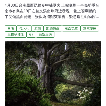
4月30日台南黑面琵鷺疑中捕獸夾 上嘴喙斷一半傷勢重台
南市有鳥友19日在曾文溪南岸附近發現一隻上嘴喙斷約一
半受傷黑面琵鷺，疑似為捕獸夾肇禍，緊急送往動物醫院
搶救，初步評估傷勢嚴重，將來就算傷癒也不適合野放。
台南
義大利
波蘭
能源轉型
黑面琵鷺
氣候變遷
（中央社報導）中火擬新設4部燃氣機組 盧秀燕：增氣一
定要減煤台電公司規劃「台中電廠第二期新建燃氣機組計
生物多樣性
G7
編輯直送
畫」，預計在台中電廠新設置4部燃氣機組，並規劃於台
中港接收站區預留空地，增設4座地上型天然氣儲槽，市
長盧秀燕29日表示，台中電廠已是全國最大火力發電廠，
發電機組不能都只集中在台中，如果要增氣，一定要減
煤。（中央社報導）