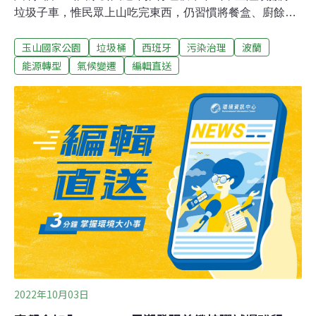
垃圾子車，惟民眾上山吃完東西，仍習慣將餐盒、廚餘丟
進垃圾桶，甚至造成垃圾桶爆滿吸引野生動物覓食，以致
玉山國家公園
垃圾桶
西班牙
污染治理
波蘭
黃喉貂的排遺就存在微塑膠，為維護生態環境，玉山國家
公園管理處將在今年底撤除塔塔加垃圾桶，只留兩個友善
能源轉型
氣候變遷
編輯直送
生態的防熊垃圾桶，呼籲入山遊客、山友配合。（自由時
報報導）小港運動中心將占用綠地移植百棵樹 森林城市協
會質疑違法廣達10公頃的高雄市小港森林公園啟用僅三
年，市府竟要大興土木、占用綠地，興建大型運動中心，
森林城市協會質疑此舉將移植百棵樹木，導致公園綠覆率
低於六成，違反高雄市公園管理自治條例。預計施工的範
圍日前已開始搭建圍籬，森林城市協會今上午邀集多個社
團表達心聲，並發動現場連署反對；市府運動發展局則是
駁斥協會的指控，聲稱綠覆率64.47％，符合法規。（自由
時報報導）
2022年10月03日