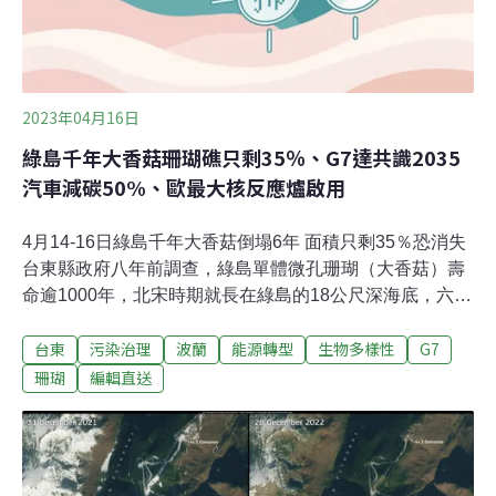
2023年04月16日
綠島千年大香菇珊瑚礁只剩35％、G7達共識2035
汽車減碳50%、歐最大核反應爐啟用
4月14-16日綠島千年大香菇倒塌6年 面積只剩35％恐消失
台東縣政府八年前調查，綠島單體微孔珊瑚（大香菇）壽
命逾1000年，北宋時期就長在綠島的18公尺深海底，六年
前高度已有10公尺。活體部分、也就是蓋頂，距離水面約
台東
污染治理
波蘭
能源轉型
生物多樣性
G7
8公尺，是世界最大的團塊微孔珊瑚，台東縣政府將它納
入漁業資源保育區範圍，生態非常豐富，吸引許多潛水客
珊瑚
編輯直送
朝聖。但在2016年被莫蘭蒂颱風大浪打倒，最近又有潛水
教練發現珊瑚覆蓋面積萎縮只剩35％，擔憂未來恐消失。
（中央社報導）立院三讀環評法龍崎條款 廢開發許可後環
評失效為避免開發許可廢止後衍生後患，立法院會14日三