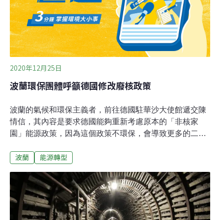
始推行，目前全球約有3600隻印度犀，其中超過170隻由
66個動物園圈養。印度犀身高可達2米，重達3公噸。
2020年12月25日
波蘭環保團體呼籲德國修改廢核政策
波蘭的氣候和環保主義者，前往德國駐華沙大使館遞交陳
情信，其內容是要求德國能夠重新考慮原本的「非核家
園」能源政策，因為這個政策不環保，會導致更多的二氧
化碳排放。世界核能新聞（WNN）報導，德國在2011
波蘭
能源轉型
年，通過淘汰核電的決定，預計在2022年底，現有的6座
核反應爐會全部停止運轉。據德國官方的說法，屆時可再
生能源可以替代核能退役後的空缺。但是德國的東邊鄰國
波蘭對愈來愈近的核電停止感到憂心，12月18日，波蘭環
保聯盟FOTA4Climat的代表德國華沙大使館，提交了一份
由波蘭科學家、知識界、環保運動者和公民簽名的公開