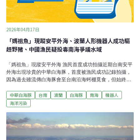
2026年04月17日
「媽祖魚」現蹤安平外海、波蘭人形機器人成功驅
趕野豬、中國漁民疑投毒南海爭議水域
「媽祖魚」現蹤安平外海 漁民首度成功拍攝近期台南安平
外海出現珍貴的中華白海豚，首度被漁民成功記錄拍攝，
因為過去雖流傳白海豚會至台南沿海蚵棚覓食，但始終缺
乏具體影像。此次紀錄，不僅成為直接生態證據，也顯示
中華白海豚
台南
波蘭
白海豚
南海
機器人
台南沿海復育逐步見效。（公視 報導）宜蘭水資中心遭控
排污廢水 縣府：確認後將清淤宜蘭水資中心因處理量能不
海洋污染
足，遇到豪雨只能將未處理的污廢水排到宜蘭河中，不僅
河川污染，也影響東港村漁民生計，臭味問題更是擾民，
地方爭取宜蘭河清淤。地方也質疑公所水資中心回饋金分
配不公，鄉公所對此表示，回饋金都有用於在地建設，怎
麼分配利用代表會有共識。（公視 報導）