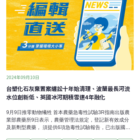
克（Julian Pawlak）告訴歐洲媒體《Euractiv》，多年
來，北約一直有在海上基礎設施部署監控工具的想法，過
去也曾考慮將石油鑽井平台改造成軍事基地，但最後失
敗。波羅的海有上數支風機，這些風機高大、分散，且配
有鳥類感測器、可向潛水艇發出位置訊號的詢答機
（transponder），打造風機大軍十分可行。預計2026年
商轉的「
2024年09月10日
台塑化石灰棄置案纏訟十年始清理、波蘭最長河流
水位創新低、英國冰河期積雪連4年融化
9月9日推零動物犧牲 首本農藥急毒性試驗3R指南出版農
業部農藥所9日表示，農藥管理法規定，登記新有效成分
及新劑型農藥， 須提供6項急毒性試驗報告，已出版國內
首本「農藥急毒性試驗於3R符合性之評估指南」，推進零