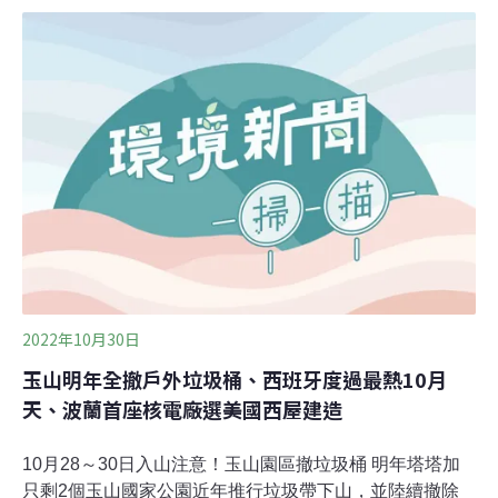
蘭的科爾別盧夫（Korbielów）出現5月才會有的19℃「高
溫」，遠比當地1月均溫1℃高出許多。《衛報》報導，氣
象學家埃雷拉（Maximiliano Herrera）指出，包含波蘭、
丹麥、捷克、荷蘭、白俄羅斯、拉托維亞、立陶宛等國，
今年都突破該國1月高溫紀錄。
2022年10月30日
玉山明年全撤戶外垃圾桶、西班牙度過最熱10月
天、波蘭首座核電廠選美國西屋建造
10月28～30日入山注意！玉山園區撤垃圾桶 明年塔塔加
只剩2個玉山國家公園近年推行垃圾帶下山，並陸續撤除