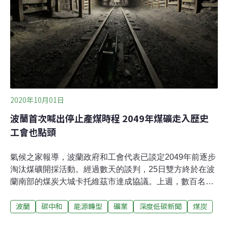
信，其主旨是期望德國能夠延役現有的核電廠。
2020年10月01日
波蘭首次喊出停止產煤時程 2049年煤礦走入歷史
工會也點頭
氣候之家報導，波蘭政府和工會代表已談定2049年前逐步
淘汰煤礦開採活動。經過數天的談判，25日雙方終於在波
蘭南部的煤炭大城卡托維茲市達成協議。上週，數百名礦
工以拒絕離開礦坑的方式表達反對淘汰煤炭的立場。重度
波蘭
碳中和
能源轉型
礦業
深度低碳新聞
煤炭
依賴煤炭的波蘭首次訂出淘汰期程這是波蘭第一次訂出淘
汰煤炭的時間表。重度依賴煤炭的波蘭，發電量有75％來