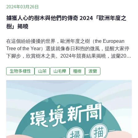
2024年03月26日
擄獲人心的樹木與他們的傳奇 2024「歐洲年度之
樹」揭曉
在這個紛紛擾擾的世界，歐洲年度之樹（the European
Tree of the Year）選拔就像春日和煦的微風，提醒大家停
下腳步，欣賞樹木之美。2024年競賽結果揭曉，波蘭200
歲的山毛櫸「花園之心」以獨特的魅力和深厚的文化底
生物多樣性
山茶
山毛櫸
種樹
波蘭
蘊，成為許多人心目中的冠軍。原本領先的法國垂枝山毛
櫸成為第二名，第三名則是義大利薩丁尼亞島的千年橄欖
樹。這些贏得大眾喜愛的樹木不僅是外型美麗或是年份久
遠，有的已是傳奇，在當地人心中有著不可取代的地位。
讓我們一起來看看這些有故事的樹木吧！或許，你也會跟
著想起那些曾陪伴你重要歲月的樹木。波蘭：「花園之
心」（the Heart of the Garden）「花園之心」位在波蘭弗
茨瓦大學（University of Wrocław）植物園的中心，它是
公園的守護者。這棵「紫葉歐洲山毛櫸」（學名：Fagus
sylvatica 'Atropunicea'）見證著200年來