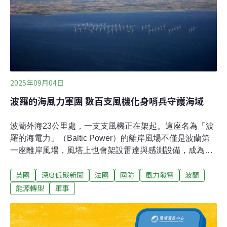
2025年09月04日
波羅的海風力軍團 數百支風機化身哨兵守護海域
波蘭外海23公里處，一支支風機正在架起。這座名為「波
羅的海電力」（Baltic Power）的離岸風場不僅是波蘭第
一座離岸風場，風塔上也會架設雷達與感測設備，成為
「海上哨兵」，擔負守護歐洲安全的任務。數百支風機化
英國
深度低碳新聞
法國
國防
風力發電
波蘭
身哨兵守護海域俄烏戰爭三年多來，波羅的海水域飽受無
人機、間諜船侵擾，爆發空中對峙、電力和通訊電纜破壞
能源轉型
軍事
等衝突。雖然波羅的海海岸線幾乎都在北大西洋公約組織
（NATO）成員國掌控下，但仍有兩段屬於俄羅斯，成為
防衛破口。德國漢堡聯邦國防大學（HSU）副研究員帕拉