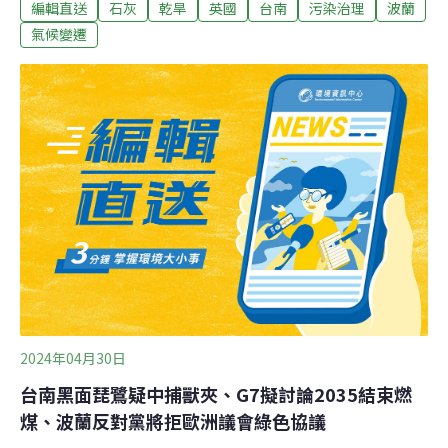
編輯直送
石灰
乾旱
英國
台南
污染治理
波蘭
動物犧牲。（中央社報導）桃園規劃設倉儲式垃圾轉運站
遭質疑換湯不換藥桃園大埔垃圾轉運站長年飄出臭味引發
氣候變遷
地方反彈，市長張善政承諾以年底退場為目標，規畫在華
亞科技園區新設倉儲式轉運站，遭質疑換湯不換藥。環保
局回應，經評估設置垃圾轉運站仍有必要性，未來除採負
壓密閉運作，也設置完善污染防治設施。（公視新聞網報
導）
2024年04月30日
台南黑面琵鷺疑中捕獸夾、G7擬討論2035結束燃
煤、波蘭反對黨將拒歐洲議會綠色協議