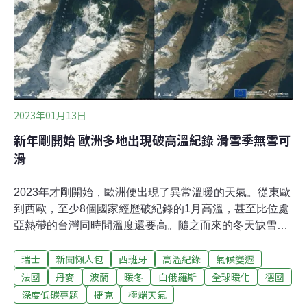
讀通過修正環境影響評估法部分條文，增訂「龍崎條
款」，明定目的事業主管機關廢止開發許可後，環評審查
結論失效，新法修正前已公告審查結論同樣適用。提案修
法的民進黨立委王定宇在三讀通過後發言表示，2010年行
政院擇定在龍崎區設置南區事業廢棄物綜合處理中心，引
爆當地居民抗爭；他進入
2023年01月13日
新年剛開始 歐洲多地出現破高溫紀錄 滑雪季無雪可
滑
2023年才剛開始，歐洲便出現了異常溫暖的天氣。從東歐
到西歐，至少8個國家經歷破紀錄的1月高溫，甚至比位處
亞熱帶的台灣同時間溫度還要高。隨之而來的冬天缺雪、
多地滑雪場關閉，直接衝擊觀光業者，甚至影響今年在瑞
瑞士
新聞懶人包
西班牙
高溫紀錄
氣候變遷
士舉辦的高山滑雪世界盃，主辦單位只能以人造雪代替。
但溫暖的1月，卻也意外讓歐洲能源危機得到緩解。冬季
法國
丹麥
波蘭
暖冬
白俄羅斯
全球暖化
德國
熱浪席捲東歐到南歐，各地高溫破紀錄 新年元旦當天，波
深度低碳專題
捷克
極端天氣