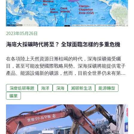
會討論，礦業改革的聲音悄悄在人群中醞釀。直到2017年
3月10日，環保團體地球公民基金會、台灣蠻野心足生態
協會與立委
2023年05月26日
海底大採礦時代將至？ 全球面臨怎樣的多重危機
在各項陸上天然資源日漸枯竭的時代，深海採礦備受矚
目，甚至可能改變國際戰略局勢。深海採礦將能提供電子
產品、能源設備新的礦源，然而，目前全世界仍未有第一
個獲准的公海採礦計畫。全球首次商業採礦可能在今年通
深度低碳專題
海洋
深海
減碳新生活
能源轉型
過？《聯合國海洋法公約》所成立的「國際海床管理局」
（ISA），今年（2023）3月底商議深海採礦規則，允許
礦業
2023年7月9日起，企業可以向ISA提出深海採礦申請。