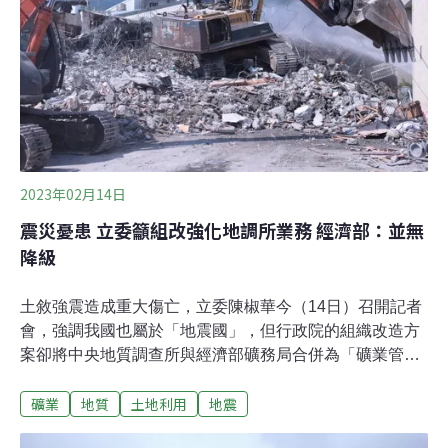
2023年02月14日
震災憂患 立委籲組改強化地調所業務 經濟部：並無
降級
土敘強震造成重大傷亡，立委陳椒華今（14日）召開記者
會，強調我國也屬於「地震國」，但行政院的組織改造方
案卻將中央地質調查所與經濟部礦務局合併為「礦業管理
與地質調查中心」，呼籲不應弱化關乎防災的地質調查工
礦業
地質
土地利用
地震
作。經濟部則回應，兩機關合作將對施政有加乘效果，不
會偏廢任何一方。地震國應著重地質調查 立委呼籲地調所