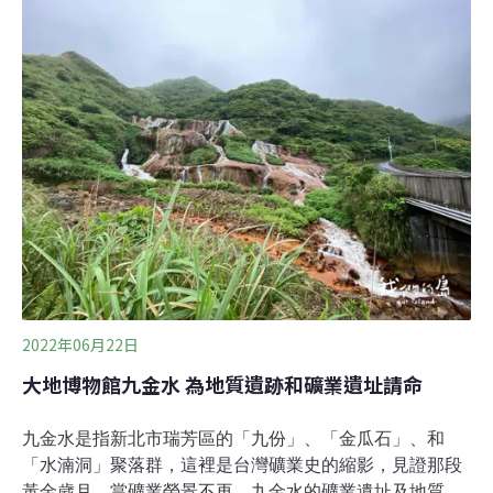
勿降級土耳其及敘利亞地區日前發生連續地震，規模最高
達7.8，造成重大災情，截至昨（13）日已逾3萬人罹難，
救援、重建工作仍在進行中。台灣同樣是經常受地震影響
的國家，土敘地震也引起國內反思，立法委員陳椒華今
（14日）召開記者會，指出目前行政院規劃將地質調查所
與礦務局合併為「礦業管理與地質調查中心」，疑似以礦
業開發導向，欠缺核心任務目標。他呼籲，組改不應弱化
地質調查科學業務，地調所不能降級。 中華民國地質學會
理事長陳文山分析，地質調查主責單位應有四大重點工
作，首先是長期進行的自然災害調查，包括地
2022年06月22日
大地博物館九金水 為地質遺跡和礦業遺址請命
九金水是指新北市瑞芳區的「九份」、「金瓜石」、和
「水湳洞」聚落群，這裡是台灣礦業史的縮影，見證那段
黃金歲月。當礦業榮景不再，九金水的礦業遺址及地質環