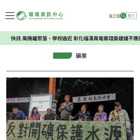
電子報
登入
訊
風機離聚落、學校過近 彰化福漢風電案環委建議不應開發
礦業