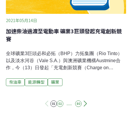
2021年05月14日
加速柴油過渡至電動車 礦業3巨頭發起充電創新競
賽
全球礦業3巨頭必和必拓（BHP）力拓集團（Rio Tinto）
以及淡水河谷（Vale S.A.）與澳洲礦業機構Austmine合
作，今（13）日發起「充電創新競賽（Charge on
Innovation Challenge）」，募集包商，加速柴油車過渡至
柴油車
能源轉型
礦業
電動車，減少溫室氣體排放。《路透》報導，柴油是造成
礦業碳排放的主因，聯合聲明表示，採礦業正計畫將柴油
車隊轉型為電動車，以削減碳排放，但目前正面臨到難
題，由於充電需要花費大量靜止的時間，將影響生產率。
......
01
02
80
而礦業巨頭發起的競賽，將尋求快速充電的點子，為偏遠
礦區的卡車車隊提供每小時400千瓦（kWh）的電力。