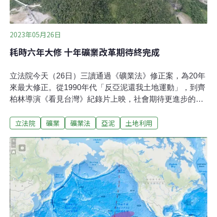
間業者可不受限繼續挖礦、展限應加入環評或原民諮商同
意等。經過來回協商討論，經濟
2023年05月26日
耗時六年大修 十年礦業改革期待終完成
立法院今天（26日）三讀通過《礦業法》修正案，為20年
來最大修正。從1990年代「反亞泥還我土地運動」，到齊
柏林導演《看見台灣》紀錄片上映，社會期待更進步的礦
業改革，上一屆立委推動修法只差臨門一腳，本會期末尾
立法院
礦業
礦業法
亞泥
土地利用
終於完成。《環境資訊中心》回顧這段歷程，整理修法大
事紀。20年未修 不合時宜的《礦業法》《礦業法》於
1930年5月26日制定公布，迄今共16次修正。最後一次全
文修正要追溯至2003年12月31日，當時增訂了礦業保護區
的補償規則等，此後再也沒有大幅檢討《礦業法》，法令
也被認為不合時宜，礦業侵害環境與人權的疑慮浮上檯
面。2013~2017年：看見台灣 看見礦業改革曙光2013年
「看見台灣」紀錄片上映，導演齊柏林以飛行航拍角度記
錄下亞洲水泥公司於花蓮太魯閣的礦區，震撼畫面引發社