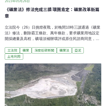
2023年05月26日
《礦業法》修法完成三讀 環團肯定：礦業改革新篇
章
立法院今（26）日挑燈夜戰，於晚間10時三讀通過《礦業
法》修法，刪除霸王條款、萬年條款，要求礦業用地設定
開採總量及高程，礦場須補辦環評或原住民諮商同意，為
近20年來最大幅度修法。關注礦業改革近10年的地球公民
立法院
礦業
深度低碳新聞
礦業法
亞泥
基金會肯定修法，期待台灣礦業走向新篇章，後續將繼續
追蹤子法，以及補辦環評、諮商同意的執行狀況。礦業用
土地利用
地增設開採總量與深度 不再「無限採礦」立法院三讀通過
《礦業法》修正草案，耗時六年終於完成修法。這次修正
草案是行政院2022年2月提出，立法院經濟委員會於2022
年12月完成逐條審查，今年4月的朝野黨團協商繼續處理
爭議條文，直到前天（5月24日）立法院長游錫堃召集協
商會議，才取得共識通過全數條文，搶在本會期最後倒數
的院會排入審查，免經表決順利通過。原先草案中最大的
爭議，礦業權展限相關規範不夠完善，如礦權展限准駁期