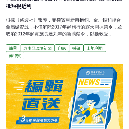
批短視近利
根據《路透社》報導，菲律賓重新擁抱銅、金、銀和複合
金屬礦資源，不僅解除2017年起施行的露天開採禁令，並
取消2012年起實施長達九年的新礦禁令，以挽救受
COVID-19重創的國內經濟。菲律賓環境運動團體批評，
礦業
東南亞環境新聞
印尼
採礦
土地利用
該國政府「短視近利」、「誤將經濟發展置於優先順
位」。露天採礦、新礦場計畫雙雙解禁 菲民團批「短視近
菲律賓
利」菲律賓2017年的露天採礦禁令，出自當時環境與自然
資源部（Department of Environment and Natural
Resources, DENR）部長洛佩茲（Gina Lopez）之手，她
曾抨擊，菲國的礦業發展造成嚴重環境破壞，並在任內不
畏業者反對，推行多項打擊礦業的政策，獲得環保團體大
力支持。反對露天禁採的業者表示，菲律賓豐富的銅礦與
金礦只能透過露天礦場開採取得，此舉無異迫使他們相關
業務喊卡。經過四年，菲律賓政府現在打算重啟新的露天
採礦計畫、吸引投資，以振興備受疫