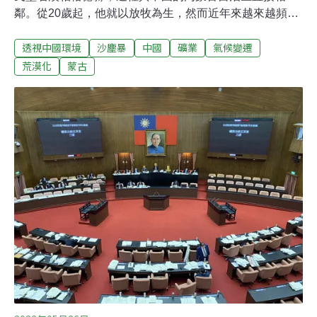
鄰。從20歲起，他就以放牧為生，然而近年來越來越頻繁
的沙塵暴讓他已經持續了30年的生計變得難以為繼。「從
透視中國環境
沙塵暴
中國
礦業
氣候變遷
2004年開始，降雨就變得越來越少。到2015年的時候，由
於降雨的間隔變得非常大，乾旱發生的間隔變得更短，沙
荒漠化
蒙古
塵暴已經變得越來越頻繁，家畜死亡的情況也越來越常
見。」巴特森格說。科學家警告稱，蒙古可能已經跨過氣
候臨界點，這一地區的乾暖程度260年來前所未有，氣候
變得越來越乾的狀況可能已經不可逆轉。失去水分的土壤
為沙塵暴的形成提供了源源不斷的原料。作為東亞重要的
沙源地，蒙古環境惡化帶來的影響已經外溢到與之相鄰的
中國。在距離巴特森格家850公里外的北京，今年多次光
臨這裡的沙塵暴頻頻洗板各大社群媒體。在北京之外，一
場接著一場席捲中國北方乃至江南的沙塵暴，讓人們無法
再忽視鄰國日益惡化的環境。