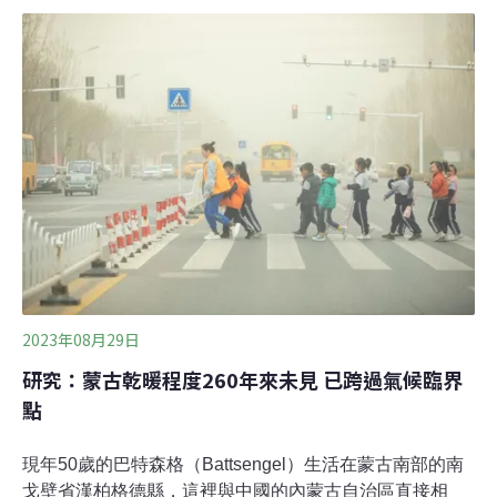
的倡議者死亡，相當於兩天就有一人死亡。自2012年全球
見證開始統計這份數據以來，總遇害人數達2106人。哥倫
比亞、宏都拉斯列入環境人士最危險國家跟據全球見證，
2023年環境人士死亡人數最高的地區是中南美洲。以國家
來看，最危險的國家是哥倫比亞，而且連續兩年都是環境
人士死亡人數最高的國家。2023年共79人死亡，也是全球
見證單一年份、單一國家死亡人數最高紀錄。哥倫比亞是
今年聯合國生物多樣性大會（CBD COP16）主辦國，全
球代表10月將齊聚於此討論土地與海洋保育。全球見證從
2012年統計至今，哥倫比亞至少有4
2023年08月29日
研究：蒙古乾暖程度260年來未見 已跨過氣候臨界
點
現年50歲的巴特森格（Battsengel）生活在蒙古南部的南
戈壁省漢柏格德縣，這裡與中國的內蒙古自治區直接相