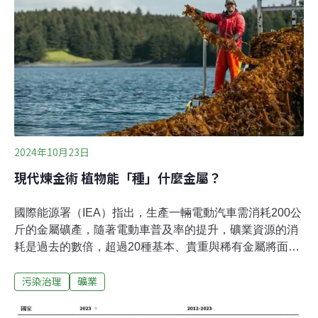
預備金新台幣100萬元，14日招標卻流標，將擇期再開
標。（中央社報導）蘭崁山礦區業者擬擴大開採範圍 村民
憂衝擊北溪生態反對開發宜蘭大理石公司研擬擴大南澳蘭
崁山礦區範圍，開採工業用大理石礦，近期進入環評階
段，15日到碧候村召開公開說明會，有村民認為過去的礦
業開發衝擊南澳北溪水質和生態，反對業者重啟開發；業
者則表示，礦區距離南澳北溪有距離，對溪水水質影響有
限。（公視新聞網報導）
2024年10月23日
現代煉金術 植物能「種」什麼金屬？
國際能源署（IEA）指出，生產一輛電動汽車需消耗200公
斤的金屬礦產，隨著電動車普及率的提升，礦業資源的消
耗是過去的數倍，超過20種基本、貴重與稀有金屬將面臨
耗竭的窘境，因此近年替代原生資源開採、幫助社會轉型
污染治理
礦業
循環經濟模式的「城市採礦」（Urban mining），也激起
國際上的關注。現在，或許有更「綠色」的採礦方式，將
成為礦源的新選擇。科學家發現某些植物能夠從周圍土壤