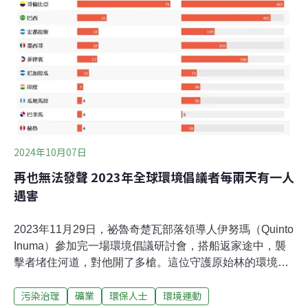
中積累大量鎳等重要礦物，並研究利用這些植物進行礦物
開採的過程，稱為「植物採礦」（phytomining），這些植
物可以為全球提供清潔能源轉型所需的重要礦物。傳統採
礦具有害的社會和環境影響，而植物採礦將成為解決此問
題的潛在方案。會儲存高含量金屬的植物？雖然植物都能
從土壤中吸收像鉀、銅、鋅等礦物，但大多數的植物保留
的礦物含量十分少量，無法從植物上提煉人類工業所需的
金屬。不過有一類特殊的植物，被稱為「超級蓄積植物」
（Hyperacc
2024年10月07日
再也無法發聲 2023年全球環境倡議者每兩天有一人
遇害
2023年11月29日，祕魯奇楚瓦部落領導人伊努瑪（Quinto
Inuma）參加完一場環境倡議研討會，搭船返家途中，襲
擊者堵住河道，對他開了多槍。這位守護原始林的環境鬥
士不幸身亡。根據「全球見證」（Global Witness）報
污染治理
礦業
環保人士
環境運動
告，2023年全球約有196名像伊努瑪這樣捍衛自然、人權