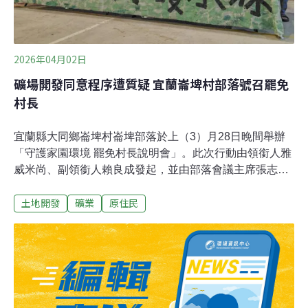
2026年04月02日
礦場開發同意程序遭質疑 宜蘭崙埤村部落號召罷免
村長
宜蘭縣大同鄉崙埤村崙埤部落於上（3）月28日晚間舉辦
「守護家園環境 罷免村長說明會」。此次行動由領銜人雅
威米尚、副領銜人賴良成發起，並由部落會議主席張志文
擔任聯絡人，號召族人於4月25日投下同意罷免票。歷任
土地開發
礦業
原住民
村長、鄰近村子中華村的村長，及多位部落居民共約逾百
人，聚集在崙埤部落的風雨球場，表達對礦場開發的憂
慮。他們強調，雖然年底就是選舉，但依舊希望在這個時
間點提出罷免行動，讓接下來的被選舉人都要知道居民的
訴求。三部落共決機制被打破 崙埤村罷免村長行動浮現會
前接受《環境資訊中心》專訪時，張志文指出，崙埤部落
的傳統領域（包括員山鄉中華村以及大同鄉部分區域）過