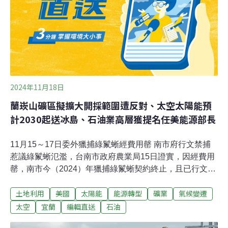
去已有五座礦場——永侒礦場、粗坑陸砂專區、東峻礦
場、永合研礦場、利達礦場——後來經過中華村和崙埤村
民的努力，目前已擋下兩座的進行，但仍有三處持續開發
中。張志文表示，《諮商取得原住民族部落同意參與辦
法》第 21 條指出，關係部落得「聯合召集」部落
2024年11月18日
蘭崁山礦區擬擴大開採範圍遭反對、太空太陽能預
計2030起送冰島、石油業高層獲提名任美能源部長
11月15～17日委外獵捕綠鬣蜥經費用罄 南市府行文禁捕
惹議綠鬣蜥氾濫，台南市政府農業局15日證實，因經費用
罄，南市今（2024）年獵捕綠鬣蜥契約終止，且已行文委
外簽約廠商，未經許可不得獵捕，擅自捕捉者將依野生動
土地利用
美國
太陽能
能源轉型
礦業
氣候變遷
物保育法處分。農業局亦表示，今年截至9月17日委外簽
約廠商已獵捕1萬705頭綠鬣蜥，由於經費用磬，擔心「努
太空
宜蘭
編輯直送
石油
力趕不上繁殖力」，為使持續獵捕不中斷，簽辦動用第二