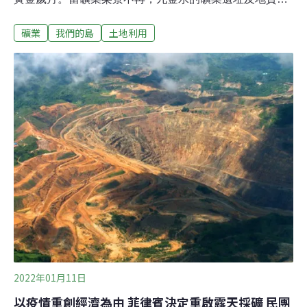
境的未來該怎麼走？走進新北市瑞芳區的黃金博物館，迎
礦業
我們的島
土地利用
面而來的，是價值上億新台幣的大金磚，遊客人人搶摸這
塊金磚，接著來場淘金體驗。金瓜石曾經是台灣金礦和銅
礦主要產區，在開採全盛的日治時期，甚至號稱「東亞第
一金都」。地質的形成100多萬年前，在九份和金瓜石地
區地底下，有炙熱的安山岩漿侵入，加熱地下水溶出金屬
離子，並使熱液順著斷層和破碎帶上升；另一方面，當熱
液遇到不透水層，容易發生熱水爆發作用，形成角礫岩礦
筒，兩種情況都伴隨礦化作用與金屬礦床誕生。來自九份
的黃克峻，目前任職於成功大學地科系實驗室。熱愛蒐集
礦物的他，不只把家裡直接變成標本展間，更不定期返
鄉，用「石頭老師」的身分，帶民眾走進戶外的大地博物
館。瑞芳區的「九份」、「金瓜石」和「水湳洞」聚落
群，
2022年01月11日
以疫情重創經濟為由 菲律賓決定重啟露天採礦 民團