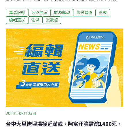
出柴油造成港區海洋污染。岸巡人員第一時間已佈放索狀
高溫紀錄
污染治理
能源轉型
氣候變遷
嘉義
吸油棉進行圍堵，並使用片狀吸油棉執行油污吸附，環保
局持續補充污染應變吸附資材，供岸巡人員持續清除作
編輯直送
澎湖
光電板
業。望安鄉公所也協調中油提供吸油棉及攔油索，投入海
洋救援行列。（自由時報報導）核三廠核安演習 首次納弱
勢疏散核三廠的核安演習，10日9時半進行廠外民眾防護
演練，也進行災防告警細胞廣播，同時首次演練視聽障等
弱勢民眾的疏散作業。街道上可見民防團組織包括義警、
義消、義交、防災士，協助里長通知與引導民眾掩蔽並發
放碘片。在室內的民眾直接在室內掩蔽，此次也首次有弱
勢群族包括視障與聽障等民眾的疏散。（公視新聞網報
導）
2025年09月03日
台中大里掩埋場接近滿載、阿富汗強震釀1400死、