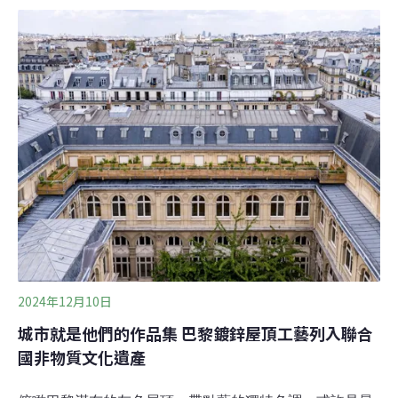
氣溫會比起氣候模型的估算高出了0.2~0.3°C，這個謎團仍
待解開。升溫不意外 首度突破1.5°C1.5°C是全球抗升溫的
關鍵指標。在十年前的《巴黎協定》，簽署國同意將平均
升溫控制在2°C以內，並致力達成1.5°C的目標。1.5°C是
指20年以上的長期平均值，僅一年超過不代表承諾失敗，
卻是一項警訊。今年是全球有紀錄以來最熱的一年，聯合
國的世界氣象組織（WMO）、美國的國家海洋暨大氣總署
（NOAA）和國家航空暨太空總署（NASA）、歐盟的
C3S等氣候監測組織都在10日發表這項消息
2024年12月10日
城市就是他們的作品集 巴黎鍍鋅屋頂工藝列入聯合
國非物質文化遺產