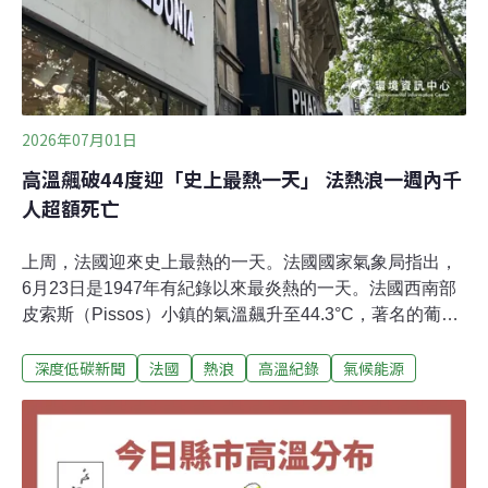
2026年07月01日
高溫飆破44度迎「史上最熱一天」 法熱浪一週內千
人超額死亡
上周，法國迎來史上最熱的一天。法國國家氣象局指出，
6月23日是1947年有紀錄以來最炎熱的一天。法國西南部
皮索斯（Pissos）小鎮的氣溫飆升至44.3°C，著名的葡萄
酒之都波爾多（Bordeaux）也達到42.1°C。全國約半數地
深度低碳新聞
法國
熱浪
高溫紀錄
氣候能源
區發布熱浪紅色警報，就連夜間氣溫也刷新最高紀錄。科
學家指出，這波自6月20日開始的熱浪，是歐洲有紀錄以
來最嚴重的一次。法國公共健康局28日表示，自24日熱浪
爆發以來，法國「超額死亡」人數至少已達1000人。熱浪
衝擊日常空前熱浪連帶衝擊法國日常。熱浪下徹夜難眠，