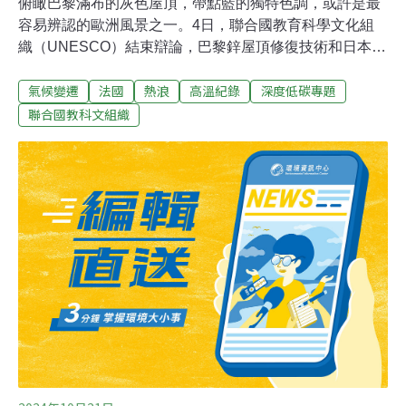
俯瞰巴黎滿布的灰色屋頂，帶點藍的獨特色調，或許是最
容易辨認的歐洲風景之一。4日，聯合國教育科學文化組
織（UNESCO）結束辯論，巴黎鋅屋頂修復技術和日本清
酒、中國春節等列入「人類非物質文化遺產代表作名
氣候變遷
法國
熱浪
高溫紀錄
深度低碳專題
錄」，讓這項技藝的傳承者大為振奮。鍍鋅屋頂造就巴黎
市獨特的視覺記憶，但其聚熱的特性在全球暖化時代是否
聯合國教科文組織
還適合存在？保存與改變，成了世紀交替的難題。巴黎就
是他們的作品集12月2至7日，聯合國教科文組織
（UNESCO）在巴拉圭首都亞松森（Asuncion）召開非
物質文化遺產政府間委員會。巴黎鍍鋅屋頂源自19世紀。
根據巴黎城市規劃研究院（APUR），目前約有12萬8000
座屋頂，其中八成鋪設了鍍鋅板材，覆蓋面積達2140萬平
方公尺，還有近6000名具有鋅屋頂技藝的巴黎工匠。靠著
他們的定期維護，獨特的都市樣貌得以保存至今。列入文
化資產的並非屋頂本身，而是鍍鋅屋頂的技藝與知識。根
據UNESCO，這包括如何