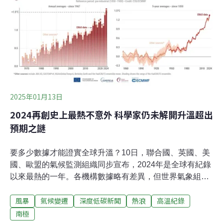
者因涉嫌大面積濫砍山林、破壞水土，日前被經濟部能源
署裁罰150萬元、廢止和山光電二期光電許可，高市府更
將全案移送地檢署偵辦。橋頭地檢署22日發動搜索，帶回
林姓業者及吳姓技師等相關人員。橋頭地檢署認定林姓業
者及吳姓技師2人，涉犯違反《山坡地保育利用條例》第
10條，擅自在公有山坡地從事開發行為罪嫌，以及《水土
保持法》未依核定計畫實施水土保持之處理與維護致生水
土流失罪嫌。（公視新聞網報導）
2025年01月13日
2024再創史上最熱不意外 科學家仍未解開升溫超出
預期之謎
要多少數據才能證實全球升溫？10日，聯合國、英國、美
國、歐盟的氣候監測組織同步宣布，2024年是全球有紀錄
以來最熱的一年。各機構數據略有差異，但世界氣象組織
（WMO）與哥白尼氣候變遷服務（C3S）均確認，2024
風暴
氣候變遷
深度低碳新聞
熱浪
高溫紀錄
年全球平均氣溫首度超過工業化前水準1.5°C。隨著熱浪新
聞不斷，這項紀錄並不意外，但在科學家眼裡，為何全球
南極