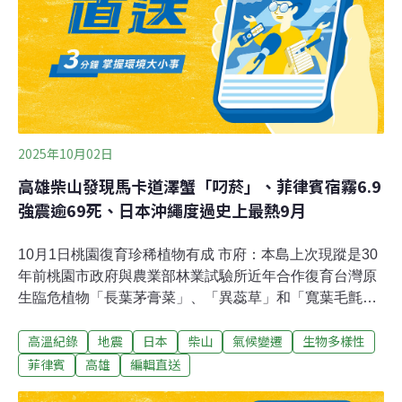
入地球與地球釋放能量的差異。當氣候穩定，兩者會大致
維持平衡。如今卻因溫室氣體濃度上
2025年10月02日
高雄柴山發現馬卡道澤蟹「叼菸」、菲律賓宿霧6.9
強震逾69死、日本沖繩度過史上最熱9月
10月1日桃園復育珍稀植物有成 市府：本島上次現蹤是30
年前桃園市政府與農業部林業試驗所近年合作復育台灣原
生臨危植物「長葉茅膏菜」、「異蕊草」和「寬葉毛氈
苔」有成，植栽數量從無到有且逐年成長，雙方1日再簽
高溫紀錄
地震
日本
柴山
氣候變遷
生物多樣性
珍稀植物合作備忘錄，預計明後年在更多場域進行復育工
作。（聯合新聞網報導）桃煉廠頻傳汙染 100組「空氣盒
菲律賓
高雄
編輯直送
子」提前上線、周邊空品隨時查中油桃園煉油廠近年頻傳