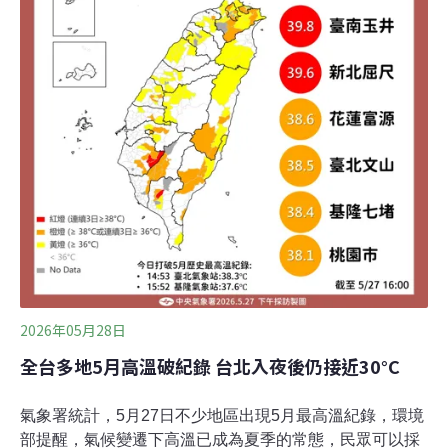
巴黎市24小時開放市區多座公園，供居民避暑。地方官員
建議民眾盡可能居家辦公，逾千所學校宣布停課。法國國
鐵擔心電車線受損和鐵軌膨脹，減少了巴黎地區一成以上
的班次。大巴黎區區長波克瑞斯（Valérie Pécresse）警
告，極端高溫下，鐵軌無法承受50°C以上高溫。
2026年05月28日
全台多地5月高溫破紀錄 台北入夜後仍接近30°C
氣象署統計，5月27日不少地區出現5月最高溫紀錄，環境
部提醒，氣候變遷下高溫已成為夏季的常態，民眾可以採