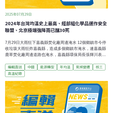
2025年07月29日
2024年台灣均溫史上最高、經部組化學品運作安全
聯盟、北京極端強降雨已釀30死
7月29日大雨狂下嘉義縣焚化廠周邊淹水 12個鄉鎮市今停
收垃圾大雨狂炸嘉義縣，造成多個鄉鎮市淹水，連嘉義縣
鹿草焚化廠周邊道路也淹水，嘉義縣環保局長張輝川表
示，因焚化廠鄰近道路淹水，車輛無法進出，因此決定12
編輯直送
中國
能源轉型
年均溫
氣候變遷
核三
個鄉鎮市暫時停止收垃圾一天。（自由時報報導）保育類
欖蠵龜困網哀吼 澎湖岸巡聞聲及時救援一隻保育類「欖
高溫紀錄
蠵龜」受困廢棄漁網，金馬澎分署第七岸巡隊岐頭安檢所
日前執行港區及岸際巡查，在離岸約10公尺處聽見一隻活
體海龜吼聲，趨前查看受困破舊漁網中無法脫身，且身上
有明顯外傷，立即通報救援，並送交水試所澎湖漁業生物
研究中心海龜收容中心進行後續照護。（中央社報導）