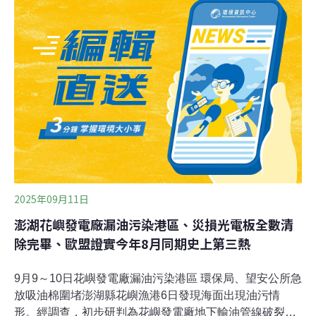
汙染，其中又以空氣汙染最讓人詬病，市府環保局要求中
油公司於桃園煉油廠周邊布建高密度空品感測器，原定10
月底上線的100組「空氣盒子」，已提前於9月25日完成安
裝與測試，即日起正式接軌環境部空氣網，提供民眾即時
查詢。環保局長顏己喨表示，這100組感測器由中油全額
出資，選定桃園區、龜山區、蘆竹區等煉油廠周邊人口密
集地區，設置「空氣盒子」，亦即微型空氣品質感測器。
（聯合新聞網報導）
2025年09月11日
澎湖花嶼發電廠漏油污染港區、災損光電板全數清
除完畢、歐盟證實今年8月同期史上第三熱
9月9～10日花嶼發電廠漏油污染港區 環保局、望安公所急
放吸油棉圍堵澎湖縣花嶼漁港6日發現海面出現油污情
形。經調查，初步研判為花嶼發電廠地下輸油管線破裂滲