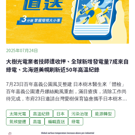
2025年07月24日
大樹光電業者技師遭收押、全球新增發電量7成來自
綠電、北海道美幌刷新近50年高溫紀錄
7月23日百年嘉義公園風災整建 日本樹木醫生來「體檢」
百年嘉義公園遭丹娜絲颱風重創，滿目瘡痍，清除工作尚
待完成，市府23日邀請台灣愛樹保育協會攜手日本樹木醫
生笠松滋久等人，為園區樹木「體檢」，其中射日塔周邊
太陽光電
高溫紀錄
日本
污染治理
能源轉型
的台灣肖楠老樹群，在風災傾倒3棵已移除，今天檢視發
現又有2棵出現樹幹腐朽中空傾斜，建議為保護民眾安
氣候變遷
高雄
編輯直送
綠電
全，儘速移除。（自由時報報導）大樹光電涉破壞山林水
土 橋頭地檢署發動搜索備受爭議的高雄大樹和山光電，業