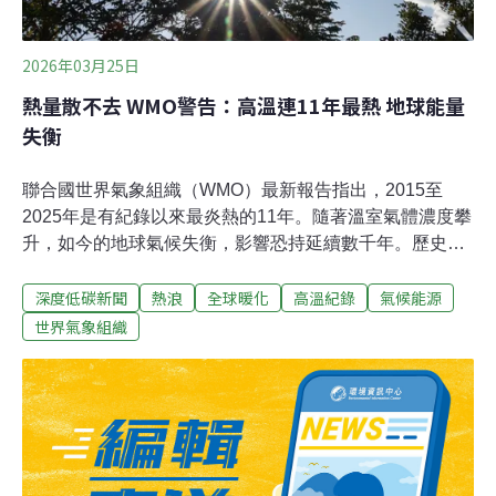
2026年03月25日
熱量散不去 WMO警告：高溫連11年最熱 地球能量
失衡
聯合國世界氣象組織（WMO）最新報告指出，2015至
2025年是有紀錄以來最炎熱的11年。隨著溫室氣體濃度攀
升，如今的地球氣候失衡，影響恐持延續數千年。歷史重
演11次 能量失衡創新高WMO 23日發布「2025全球氣候狀
深度低碳新聞
熱浪
全球暖化
高溫紀錄
氣候能源
態」（State of the Global Climate 2025）報告指出，
2015至2025年是有紀錄以來最炎熱的11年。2025年則是
世界氣象組織
氣候觀察176年以來，第二或第三熱的年份，年均溫較工
業化之前高出約1.43°C。聯合國秘書長古特瑞斯（Antonio
Guterres）直言：「人類剛剛經史上最炎熱的11年，歷史
重演了11次，這不是巧合，而是呼籲我們須展開行動。」
今年的報告首次將「地球能量失衡」列為關鍵指標。「地
球能量平衡」（Earth’s energy balance）評估太陽能量進