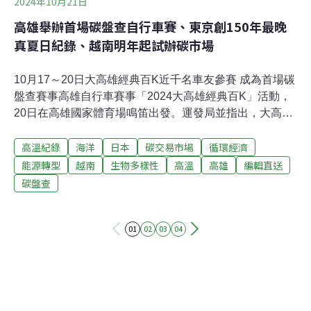
2024年10月21日
高雄舉辦首場碳盤查自行車賽、東京創150年最晚
真夏日紀錄、越南明年起試辦碳市場
10月17～20日大高雄經典百K近千名車友參賽 成為首場碳
盤查賽事高雄自行車賽事「2024大高雄經典百K」活動，
20日在高雄國家體育場鳴笛出發。運發局並指出，大高雄
經典百K活動也與環境永續、節能減碳議題結合，進行高
高溫紀錄
海洋
日本
碳交易市場
循環經濟
雄市首場碳盤查的賽事，專業碳盤查公司贊助推動賽事減
碳，從賽衣、獎牌製作，到運輸、現場布置都符合環保、
能源轉型
越南
生物多樣性
高溫
高雄
編輯直送
減碳的目標籌辦，將成為全台單車碳盤查的標竿賽事。
碳盤查
（中央社報導）外籍貨輪擱淺殘油載回 海保署持續關注生
態影響巴貝多籍貨輪BLUE LAGOON1日於蘭嶼擱淺，13
日完成重油抽除後，海保署持續監控殘貨及船體移除，並
01
02
03
04
進行生態監測與珊瑚復育。擱淺貨輪經初步調查，貨物為
水淬高爐碴，無毒性但可能對生態造成物理性衝擊。海保
署將與國內外專家合作制定復育計畫，並於清除貨物與船
體時，進行海域生態監測，避免作業過程中對環境造成二