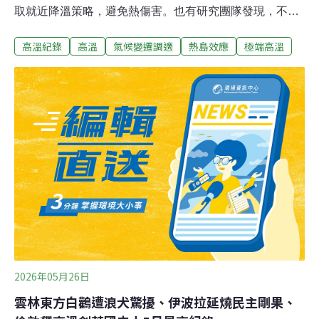
取就近降溫策略，避免熱傷害。也有研究團隊發現，不只
白天高溫，大台北地區在夜晚也出現高溫不降的「熱帶
高溫紀錄
高溫
氣候變遷調適
熱島效應
極端高溫
夜」警訊，對脆弱族群相當危險。高壓、西南風、地形影
響 改寫5月高溫紀錄氣象署統計，部分地區5月27日創下
「5月歷史最高溫」紀錄，台北氣象站在14時53分，觀測
到38.3°C紀錄；基隆站也在15時52分觀測到37.6°C，都創
該站5月份歷史最高溫。就連地理位置特殊、海拔約830公
尺的陽明山鞍部站，在前一天（5月26日）觀測到
30.8°C，為該站5月份最高溫。除此之外，在全台各地自
動氣象站如花蓮縣富源、桃園市桃園、屏東縣三地門等
站，都有記錄到38度以上的高溫；其中，台南市玉井、新
北市屈尺等站，高溫分別來到39.8以及39.6°C。氣象署預
報員鄭捷仁受訪說明，這次破紀錄的極端高溫是受到近期
太平洋高
2026年05月26日
雲林東方白鸛遭浪犬驚擾、伊波拉延燒民主剛果、