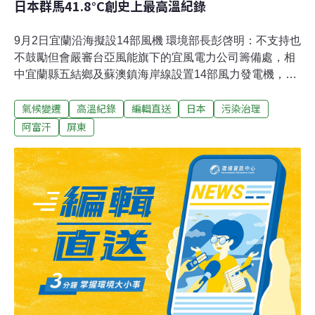
日本群馬41.8°C創史上最高溫紀錄
9月2日宜蘭沿海擬設14部風機 環境部長彭啓明：不支持也
不鼓勵但會嚴審台亞風能旗下的宜風電力公司籌備處，相
中宜蘭縣五結鄉及蘇澳鎮海岸線設置14部風力發電機，引
發強烈反彈。環境部長彭啓明2日下午到五結現勘時說，
氣候變遷
高溫紀錄
編輯直送
日本
污染治理
環境部不支持也不鼓勵，但會嚴審把關，並與鄉親振臂高
喊「守護宜蘭，拒絕風機」表達立場。（自由時報報導）
阿富汗
屏東
花蓮豐濱上月發現海上大型漂流物 環保局：中研院無人船
殘骸花蓮豐濱鄉石梯港東邊約3浬的海域，上月25日有漁
民通報發現大型不明海漂物體，貌似有木頭及塑膠的複合
材質的平板，總重估超過500公斤，經通報後，中研院出
面「認領」，原來是無人研究船的殘骸，最後由花蓮縣環
保局委請合格業者完成處置，暫放石梯港的廢棄漁網暫置
區將進行清運。（自由時報報導）