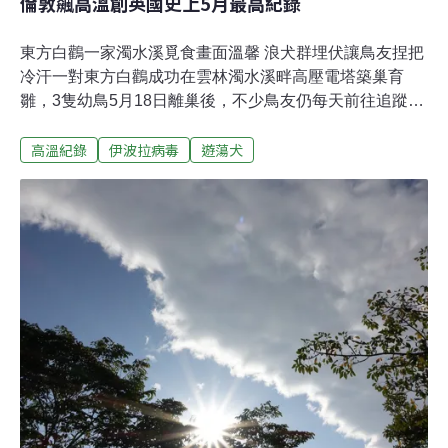
倫敦飆高溫創英國史上5月最高紀錄
東方白鸛一家濁水溪覓食畫面溫馨 浪犬群埋伏讓鳥友捏把
冷汗一對東方白鸛成功在雲林濁水溪畔高壓電塔築巢育
雛，3隻幼鳥5月18日離巢後，不少鳥友仍每天前往追蹤拍
攝，發現親鳥與3隻幼鳥會聚在濁水溪出海口灘地覓食，
高溫紀錄
伊波拉病毒
遊蕩犬
但周邊有10餘隻流浪犬虎視眈眈，鳥友們透過保育團體、
民代為小白鸛請命，希望相關單位能關心。雲林縣動植物
防疫所說，針對浪犬部分縣府已請農民放置誘捕籠，持續
誘捕中，也呼籲大家不要任意餵食、棄養。（自由時報報
導）豐原木材廠擬改建大型儲能場 居民控業者未依法申請
即開工台中豐原翁社里一座木材廠、日前被規劃改建為裝
置容量上看100MW的大型儲能場，預計裝設108座電池
櫃，引發在地居民反彈。25日在地居民再北上抗議、指控
開發商盛日儲能科技沒有向經濟部申請、同意備案，就開
始動工，涉嫌違反《電業法》，除了上午前往經濟部能源
署要求回應外，下午再前往盛日的母公司「森崴能源」喊
話。對此能源署解釋，《電業法》第15