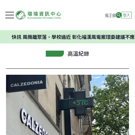
電子報
登入
訊
風機離聚落、學校過近 彰化福漢風電案環委建議不應開發
高溫紀錄