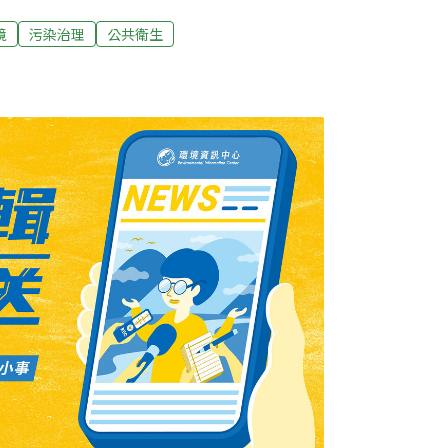
源頭做起才有效。市府工務局衛生下水道工程處
度的預算，針對陽明山、貓空等地或戶數不
境
污染治理
公共衛生
列先期預算委外規劃，最遲2年後動工。汪志冰
趁大雨排放污水，文化大學、店家、宿舍、一
用「恐怖」還不足以形容，像天母古道沿線就
為沒有接管，糞污水直接排進側溝，「噁心到