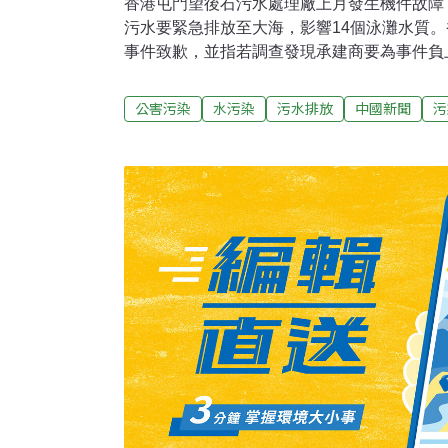
香港屯門望後石污水處理廠上月發生機件故障，
污水要緊急排放至大海，影響14個泳灘水質。
事件致歉，並指若調查發現承建商要為事件負
究，包括扣減合約費等，金額將達百萬元港幣
對外發放信息的安排仍有改善空間。香港立法
公害污染
水污染
污水排放
中國新聞
污
到屯門望後石污水處理廠視察，並與渠務署及
聯會立法會議員王國興指出，污水處理廠在今
時間即出現故障，應由承建商承擔責任。