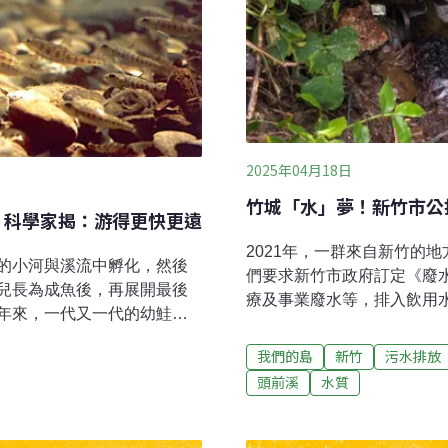
2025年04月18日
竹城「水」夢！新竹市公
 科學家揭：游得更快更遠
2021年，一群來自新竹的
的小河與溪流中孵化，然後
們要求新竹市政府訂定《廢
兒長為成魚後，再展開最後
療及事業廢水等，排入飲用水
年來，一代又一代的幼鮭展
通過，並在隔年新竹市議會
古祖先從未遇到的挑戰：藥
束……垃圾水溢流的隱憂新
我們的島
新竹
污水排放
物學》（Current
水質水量保護區，至今仍堆置
頭前溪
水質
會改變大型湖泊中大西洋幼鮭的
是台灣乾淨水聯盟的理事長
起未受污染的同類表現得更
水蒐集管線與陰井，但部分
域 野生魚類首當其衝「動物
雨，未覆蓋的垃圾產生滲出