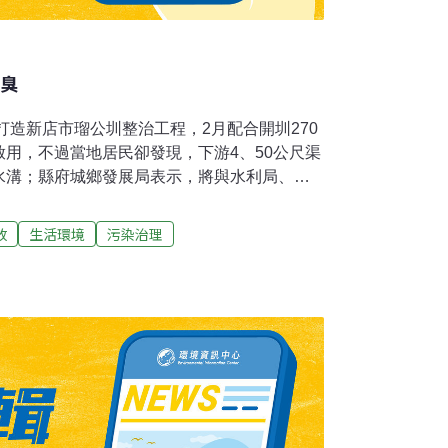
是臭
元打造新店市瑠公圳整治工程，2月配合開圳270
用，不過當地居民卻發現，下游4、50公尺渠
水溝；縣府城鄉發展局表示，將與水利局、環
因，對症下藥，1週內改善。城鄉發展局代理局
、環保局查明污水來源，也要求工程承商加強
放
生活環境
污染治理
童銘章說，瑠公圳沿線有許多路邊排水溝，研
放污水，加上大雨，才讓污廢水溢流入水圳，
可能容納所有污水量，將會輔導將家庭污水引