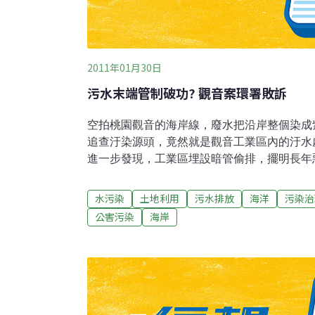
2011年01月30日
污水末端管制破功? 觀音案環署敗訴
空拍桃園觀音的海岸線，廢水把沿岸整個染成
追查汙染源頭，竟然就是觀音工業區內的汙水處
進一步發現，工業區埋設暗管偷排，擺明長年
法罰60萬，隔年更搬出行政罰法，以不當利
公司1億3000多萬。不過，榮工公司被處以
水污染
土地利用
污水排放
海洋
污染治
行政訴訟。最近台北高等行政法院判決環保署
公害污染
海岸
成這麼大的汙染又重罰不到惡質業者，不只打
露出汙水的末端管控機制破功。更令環保團體
大的水汙染，如果重罰不到，又加上不祭出停
用，造成這些企業無法無天，汙染了環境，以
可以了事。