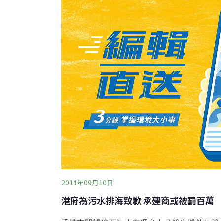
行為任何不自然的變化都令人擔憂，」報告的
學環境科學家米開朗傑利（Marcus Michela
是毒品，各種藥物在水域中的濃度都愈來愈高
身體會將其分解為代謝物（苯甲醯芽子鹼）並
2014年09月10日
港府為污水排海致歉 承建商或被罰百萬