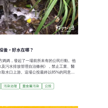
投後，好水在哪？
地方媽媽，發起了一場前所未有的公民行動。他
水及污水排放管理自治條例》，禁止工業、醫
取水口上游。這場公投最終以85%的同意票
審議通過草案，然而這場護水行動還沒結
竹縣竹東垃圾暫置場，位處頭前溪上游自來水
污染治理
重金屬污染
公投
逾2500噸垃圾。公投領銜人彭桂枝，同時也
，他勘查後指出，垃圾暫置場內原有設置廢污
設施年久失修，污水管線失效，擔心每逢降
水，外溢的污水會順著地形流入沙坑溪，再進