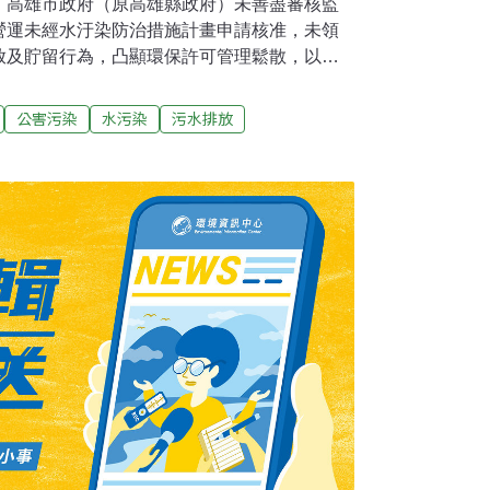
，高雄市政府（原高雄縣政府）未善盡審核監
營運未經水汙染防治措施計畫申請核准，未領
放及貯留行為，凸顯環保許可管理鬆散，以及
。高雄義大世界曾被民眾投訴違反環評，排放
介入調查後，最新報告已經出爐，這項調查結
公害污染
水污染
污水排放
糾正或彈劾相關官員。監察院指出，這項調查
大世界違反環評規定，將沒有合標準的汙水排
高雄市民飲用水源，影響民眾的健康安全。調
飯店營運期間每季環境監測結果，下游地表水
放流水標準。