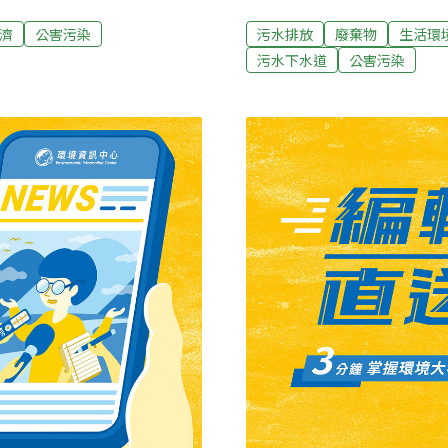
放，鄉民才能安心用水。環
500億元整治淡水河，應從
率，而且會議內容不明，民
長李孟諺說，已編列連續年
濟
公害污染
污水排放
廢棄物
生活環
幫北大安6個村落都裝設自來
多、但遊客很多的景點，編
污水下水道
公害污染
派台大的學者到大安調查。
出示照片，山區餐飲業者常
劃自來水工程，環保署附帶決
般住家等，污水亂流的情況
及自來水公司權責，會再研
有臭味，陽明公園公廁也因
不行」。