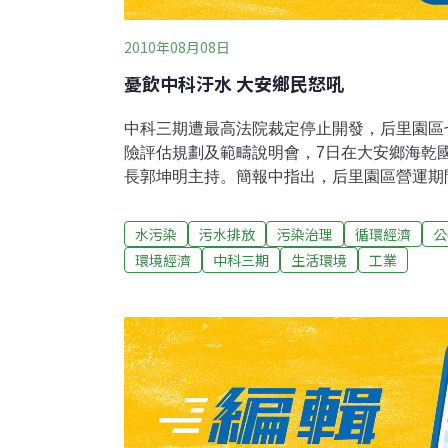
2010年08月08日
憂飲中科汙水 大安鄉民怒吼
中科三期遭最高法院裁定停止開發，后里園區
險評估規劃及範疇說明會，7日在大安鄉海乾
長郭坤明主持。簡報中指出，后里園區營運期
低於放流水標準數百甚至千分之一，符合環保
基準。大安鄉占95％的居民，目前都還飲用
水污染
污水排放
污染治理
循環經濟
公
下層該怎麼辦？排放的汙水於海水漲潮倒灌，
環境經濟
中科三期
生活環境
工業
命安全及靠農、漁維生的居民，將構成遺害百
彈，抨擊中科草菅人命！台中區漁會總幹事趙
大安溪出海口12浬外，邀請專家學者組成監
加把關。中科代表指出，該局將民眾需求整理
說，將擇期再召集各界商研，擇日發動到台北
求，即放流管延伸到12浬外、全鄉裝設自來