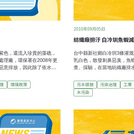
2010年09月05日
紡織廠排汙 白冷圳魚蝦
紫色，還流入珍貴的藻礁，
台中縣新社鄉白冷圳3條灌
理廠，環保署在2008年更
乳白色，散發刺鼻惡臭，魚
惡意排放，因此除了依水汙
查、採驗，在當地紡織廠排
得的名義，重罰處理廠商榮工
60萬。白冷圳促進會總幹事
史上最高罰金、卻不服氣，提起
間斷用心復育的生態，現在
理
環境政策
污水排放
污染治理
工業
敗訴。環保團體則認為，造
公里，流過面積約100公頃
水污染
擊基層稽查人員士氣、更暴
溉，農產品不受影響。據了
憂心的是，政府面對這種重
現工廠中設有貯留設備，卻
工處分，完全沒有嚇阻作
開罰3萬，後又加重再罰6
為繳繳不成比例的罰金，就
排出，汙染水源。