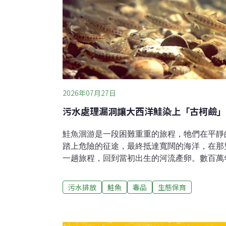
2026年07月27日
污水處理漏洞讓大西洋鮭染上「古柯鹼」
鮭魚洄游是一段困難重重的旅程，牠們在平靜
踏上危險的征途，最終抵達寬闊的海洋，在那
一趟旅程，回到當初出生的河流產卵。數百萬
開這漫長的旅程，然而，現代鮭魚卻面臨著遠
物與毒品改變了牠們遷徙的行為。發表在《當代生
污水排放
鮭魚
毒品
生態保育
Biology）上的最新研究指出，古柯鹼污染
行為與洄游模式。攝入古柯鹼污染的鮭魚，比
活躍，不但游得更快，而且更遠。毒品流入水