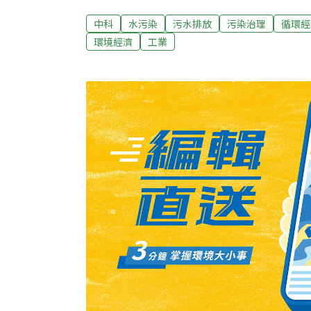
自來水管線應擴及全鄉，最好是延伸到外海排
保署會議有附帶決議通過，但通過辦法太過草
中科
水污染
污水排放
污染治理
循環經
眾難以信服。民眾認為至少要以溫寮溪為界，
環境經濟
工業
水，再擴及到全鄉，也希望中央能比照六輕，
中科管理局局長郭坤明表示，北3村本來就規
議是協助其他9村自來水延管工程努力，但涉
議。