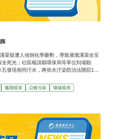
滅族
溉溝渠疑遭人傾倒化學藥劑，導致灌溉溝渠全呈
蝦全死光；社區報請縣環保局等單位到場勘
水孔發現相同汙水，將依水汙染防治法開罰1至
徐炳乾說，地方居民自921地震後，10年來不
心血全泡湯，估計遭汙染的溝渠至少綿延2、3
循環經濟
公害污染
環境經濟
，所幸日前因連日下雨影響，農民皆未引水灌
解，排放污水的紡織廠在五月時也遭稽查隊發
未依規定辦理申請，當時就曾依水汙染防治法
萬，並列管追蹤，未料這次又疑將無處理的汙水