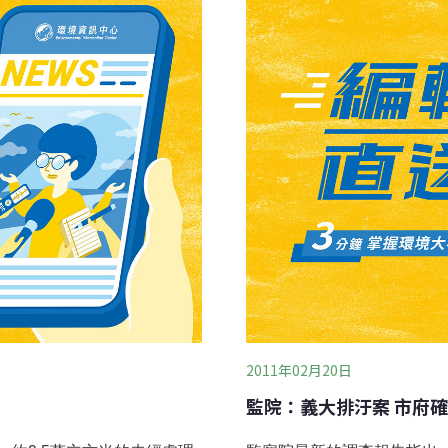
共同作者、澳洲格里菲斯大
入頭前溪。工業區的灰色地
ngeli）指出，「我們發現不只
區，是設立逾40年的丁種
。」當人類攝取古柯鹼後，
理後排入河川，26家進駐
排出，最後進入污水處理
電子零組件製造業為主。受
2011年02月20日
監院：義大排汙案 市府