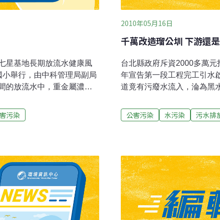
2010年05月16日
千萬改造瑠公圳 下游還
七星基地長期放流水健康風
台北縣政府斥資2000多萬
國小舉行，由中科管理局副局
年宣告第一段工程完工引水啟
間的放流水中，重金屬濃度
道竟有污廢水流入，淪為黑
署所訂定保護人體健康環境
保局瞭解截流的污水溢入原
地下水，萬一發生汙水滲入地
長陳耀東說，將會與水利局
害污染
公害污染
水污染
污水排
將造成魚源枯竭，對百姓生
環境清潔。城鄉局企建科長
年隱憂，引起民眾強烈反
判可能是附近住家、商家排
朝森要求，放流管須延伸到
儘管已設管截流污水，也不
測單位，為中科排放的汙水嚴
接至污水處理系統。
後再討論。大安鄉長莊圳
抗議，表達民眾的3項基本訴
水、每年補助鄉民健康檢查。