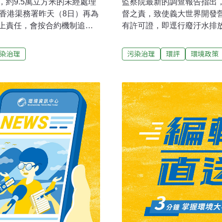
約9.5萬立方米的未經處理
監察院最新的調查報告指出
香港渠務署昨天（8日）再為
督之責，致使義大世界開發
上責任，會按合約機制追
有許可證，即逕行廢汙水排
，並也承認在部門溝通上及
管制作業的疏漏，顯有疏失
會環境事務委員會委員昨天
汙水；監委黃煌雄、葛永光
染治理
污染治理
環評
環境政策
環境保護署的代表會面。工
果雖然點出違失，但是並未
年5月剛完成改善工程，但短
是因為民眾陳情，指高雄義
放至高屏溪，嚴重的汙染大
查報告指出，義大皇冠假日
水質採驗都符合環保署公告