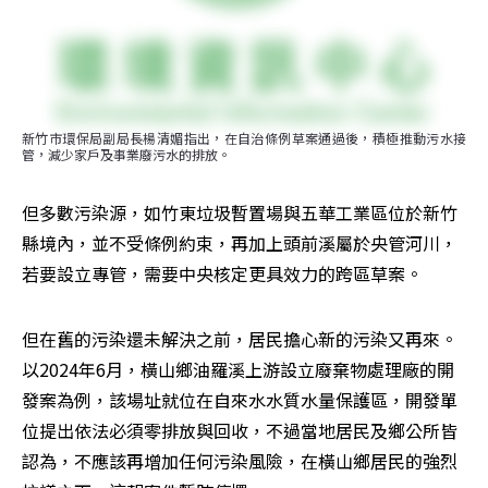
新竹市環保局副局長楊清媚指出，在自治條例草案通過後，積極推動污水接
管，減少家戶及事業廢污水的排放。
但多數污染源，如竹東垃圾暫置場與五華工業區位於新竹
縣境內，並不受條例約束，再加上頭前溪屬於央管河川，
若要設立專管，需要中央核定更具效力的跨區草案。
但在舊的污染還未解決之前，居民擔心新的污染又再來。
以2024年6月，橫山鄉油羅溪上游設立廢棄物處理廠的開
發案為例，該場址就位在自來水水質水量保護區，開發單
位提出依法必須零排放與回收，不過當地居民及鄉公所皆
認為，不應該再增加任何污染風險，在橫山鄉居民的強烈