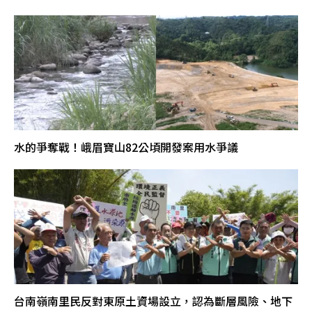
水的爭奪戰！峨眉寶山82公頃開發案用水爭議
台南嶺南里民反對東原土資場設立，認為斷層風險、地下