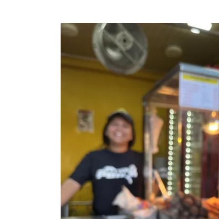
今（2025）年5月，厄爾（Graham Earl）
（約新台幣997元）的來回機票價格，搭乘瑞安航
飛往瑞典哥德堡，展開了一場主題樂園一日遊
上午11點抵達瑞典利瑟貝格（Liseberg）主
女兒可以盡情享受遊樂設施與表演一整天。全