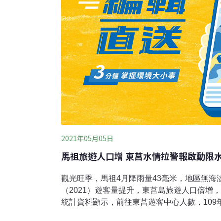
2021年05月05日
馬祖旅遊人口增 東莒水情拉警報啟動限
觀光旺季，馬祖4月降雨量43毫米，地區無海
（2021）遊客量提升，東莒島旅遊人口倍增
統計資料顯示，前往東莒遊客中心人數，109年4月
年4月達6000人。大坵水量僅存約10天、東