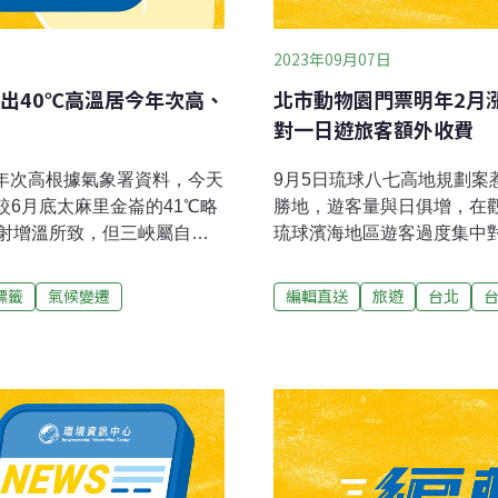
2023年09月07日
出40℃高溫居今年次高、
北市動物園門票明年2月
對一日遊旅客額外收費
024年次高根據氣象署資料，今天
9月5日琉球八七高地規劃案
較6月底太麻里金崙的41℃略
勝地，遊客量與日俱增，在
射增溫所致，但三峽屬自動
琉球濱海地區遊客過度集中
發可可碳標籤在屏東 周春
辦理「海上高地公園（八七
參與環境部農產品碳足跡盤
意見再修正時，卻在地方引
標籤
氣候變遷
編輯直送
旅遊
台北
籤的可可，屏東縣長周春米表
慮繼續擴大，規劃案無限期
一起走。（中央社報導）南
碳生產化工原料創台灣先例
承載量
品佔材料比重達六成以上，
主，但淨零時代下，化學工
胡育誠率團隊，開發基因編
尼龍的重要原料「中碳鏈二
申請多國專利，後續將洽談