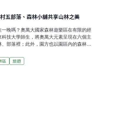
三村五部落、森林小舖共享山林之美
住一晚嗎？奧萬大國家森林遊樂區在有限的經
東科技大學師生，將奧萬大元素呈現在六個主
林、部落裡；此外，園方也以園區內的森林小
「三村五部落」設計遊程，與遊客共享森林保
搬進山莊 彩繪主題房加值不加價由農業部林業
樂區
旅遊
管理的奧萬大國家森林遊樂區，位於中海拔山
之間，是炎夏避暑勝地。歷經去（2023）年8月
遊樂區終於完成一部分整修，重新規劃設計綠
8月10日正式開園，不少遊客指定入住，尤其
是喜不自勝。六間主題房結合在地原住民部落
，皆位於綠野山莊一樓，包括四間2人房及兩間
東科技大學商業設計系師生完成設計圖，再以電