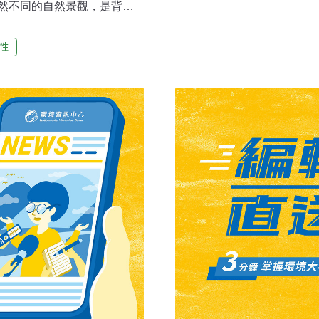
然不同的自然景觀，是背包
態多樣，氣候更從溫帶涵蓋
，也造就目不暇給的水果王
性
嚐百草的精神，將沒看過的
ia sapota）墨綠色的外殼
起來不討喜，是我在哥倫比
，搭上和土芒果一樣多的纖
味道。不過，當時水果攤給
，最後只能硬著頭皮吃完。
避免同樣情況。