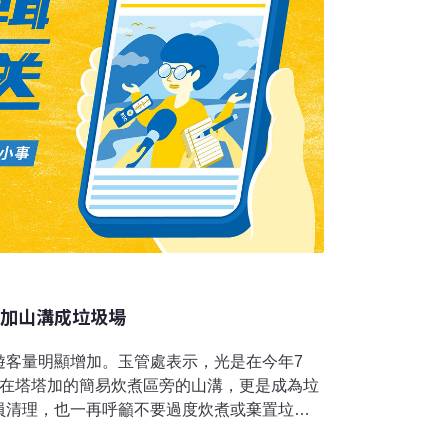
塔加山溝成垃圾場
遊客量明顯增加。玉管處表示，光是在今年7
而在塔塔加的簡易炊煮區旁的山溝，更是成為垃
員清理，也一再呼籲不要過度炊煮或棄置垃
響野生動物健康，也可能讓食物鏈崩壞。玉管