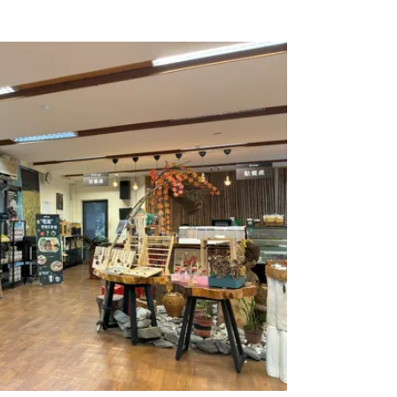
徵0.75%稅金，無論是住宿飯店、短租公寓，
預估每年可帶來近1億美元的收入。全美首創：
威夷公共廣播電台》（HPR）報導，夏威夷州
5月27日簽訂綠色住宿費（Green Fee）法案，
期住宿（包括飯店客房、度假短租）加徵0.75%
率提升至11%。郵輪旅