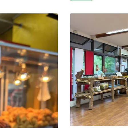
起，針對每一位來訪的旅客加
一家四口以每人僅24.99英鎊
還是乘郵輪靠岸都須繳納，
空（Ryanair）從倫敦斯
為氣候變遷加徵旅遊稅《夏
。他們清晨從家中出發，於
州長格林（Josh Green） 
題公園，讓兩名11歲和13歲的
2026年1月1日起，所有短
家在一家
稅金，讓原本10.25%的稅