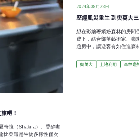
2024年08月28日
歷經風災重生 到奧萬大
想在彩繪著繽紛森林的房間
費下，結合部落藝術家、嶺
題房中，讓遊客有如住進森
舖為核心，結合奧萬大周邊
育的好處。把森林部落文化
奧萬大
土地利用
森林遊
及自然保育署南投分署經營
區，年均溫介於19～22°C
卡努颱風肆虐，奧萬大森林
野山莊主題房，加值不加價。
是有國小學童的親子團，更
特色和奧萬大園區自然景觀
之旅吧！
4人房。其中三間房型由嶺
腦輸出作品，
拉（Shakira）、香醇咖
倫比亞還是生物多樣性僅次