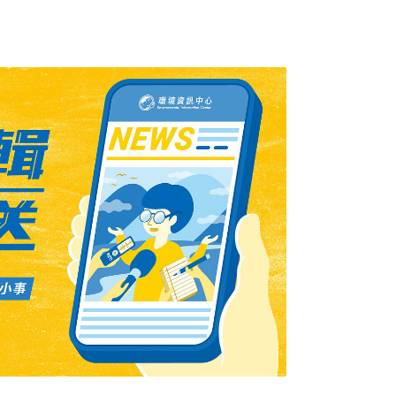
21線，設置共四處的簡易炊煮區，讓民眾簡易
遊客來到這，還是直接煮東西，玉管處對於遊
但棄置垃圾的，大部分都難以抓到行為人，開
館長黃文山表示，人類誤以為廚餘可以自然腐
了影響健康，也會將人類和覓食產生連結，覓
人和動物的衝突。而食物鏈的失衡更會讓物種
致生態受衝擊。玉管處表示，未來將針對勸導
。