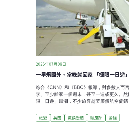
2025年07月08日
一早飛國外、當晚就回家 「極限一日遊
綜合《CNN》和《BBC》報導，對多數人而
李、至少離家一個週末，甚至一週或更久。然
限一日遊」風潮，不少旅客趁著廉價航空促銷
另一座城市的風景與美食，晚上還可以回到自
程旅行吸引預算有限、特休假期不多的家庭與
旅遊
英國
氣候變遷
碳足跡
省錢
32萬名愛好者。然而，儘管能省時省錢，過
和身體疲勞問題，也引發環保與健康上的討論