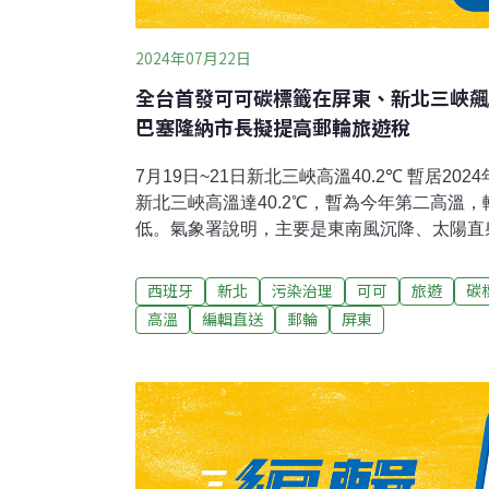
2024年07月22日
全台首發可可碳標籤在屏東、新北三峽飆
巴塞隆納市長擬提高郵輪旅遊稅
7月19日~21日新北三峽高溫40.2℃ 暫居2
新北三峽高溫達40.2℃，暫為今年第二高溫，
低。氣象署說明，主要是東南風沉降、太陽直
站故不列入正式紀錄。（中央社報導）全台首
米：齊步世界永續屏東的南國天物運銷合作社
西班牙
新北
污染治理
可可
旅遊
碳
查，經2年多獲碳足跡認證，是全台首發碳標
高溫
編輯直送
郵輪
屏東
示，屏東可可站上世界舞台，與世界永續腳步
灣小客車撞鹿無大礙 墾管處：鹿數已逾生態