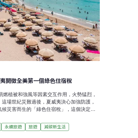
威夷開徵全美第一個綠色住宿稅
、易燃植被和強風等因素交互作用，火勢猛烈，
。這場世紀災難過後，夏威夷決心加強防護，
氣候災害而生的「綠色住宿稅」，這個決定會
觀光客，仍是未知。當你拖著行李，走進夢幻
窗戶，眼前是碧海藍天、椰影搖曳……而未
永續旅遊
旅遊
減碳新生活
用。為了守護這塊天堂，夏威夷自2026年