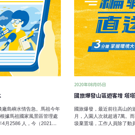
2020年08月05日
水
國旅爆發山區遊客增 塔
淡廠島嶼水情告急。馬祖今年
國旅爆發，最近前往高山的
，根據馬祖國家風景區管理處
月，入園人次就超過7萬。
2586 人，今（2021）
圾棄置場，工作人員除了動
莒運水船停航時，將採取限水
圾。學者表示，除了可能影