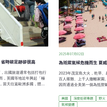
2025年07月02日
」省時碳足跡卻很高
為抵禦氣候危機而生 夏
言，出國旅遊通常包括打包行
2023年茂宜島大火，乾旱
而，英國等地近年興起「極
百人罹難、上千人撤離家園
，當天往返歐洲多國，體驗
因而通過全美第一個為抵禦
己的床上睡頓好覺。這類短
獲得觀光客支持，或是嚇跑
上班族，更在臉書上累積逾
的夏威夷度假飯店，一打開
美國
深度低碳專題
野火
度搭乘短程航班造成的碳足跡
來，這片美景將多收你一筆費
氣候變遷
。什麼是「極限一日遊」？