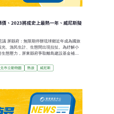
漲價、2023將成史上最熱一年、威尼斯擬
惹議 屏縣府：無限期停辦琉球鄉近年成為國旅
觀光、漁民生計、生態間出現拉扯。為紓解小
對生態壓力，屏東縣府爭取離島建設基金補助
高地）規劃案」，但在準備跟民眾說明、聽取
發熱議。縣長周春米6日宣布，為避免不必要疑
台北市立動物園
熱浪
威尼斯
停辦。（中央社報導）清大基因編輯酵母菌 低
台灣護國神山半導體的原材料中，化工相關製
傳統化工業以高耗能高碳排的化學法生產為
業勢必得轉型。國立清華大學化工系講座教授
輯技術改造酵母菌，以低污染方式生產高價值
元酸」，發展台灣第一個自有生產技術，並已
技轉。（中央社報導）