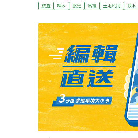
措施。連江縣自來水廠長陳美金表示，因受限
旅遊
缺水
觀光
馬祖
土地利用
限水
停靠東莒卸貨船席等因素，西水東運計畫4月5
停運水，東莒每日高達200噸用水需求量，需
東莒供水能量不足的危機。連江縣自來水廠表示，
另有任務，將暫停西水東運，期間將由水庫供
生活用水，即日起，當通知無法西水東運時，
供水，至啟動運水才恢復供水，另為確保民生
自備容器至東莒營運所提水備用。