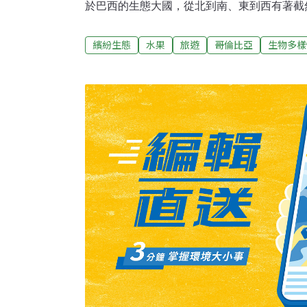
於巴西的生態大國，從北到南、東到西有著截
客熱門的旅遊目的地。哥倫比亞氣候、地形型
到熱帶氣候，地形從高山、平原、高地、山谷
繽紛生態
水果
旅遊
哥倫比亞
生物多樣
國。此行我抓緊機會去雜貨店尋寶，秉持神農
水果全部大快朵頤！麻美果（Zapote）（Pouter
加上鮮豔橘色的果肉、夾著黑色的籽，外表看
亞第一個嘗試的水果。如鳳梨釋迦彈牙的果肉
維，帶點奶油感的濃郁風味，是從未體驗過的
我兩個過熟的麻美果，吃起來像不新鮮的軟柿
從此，第一次嘗試的水果我都僅買一個嘗試，