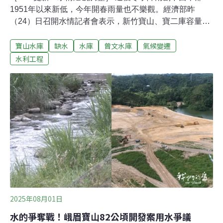
1951年以來新低，今年開春雨量也不樂觀。經濟部昨
（24）日召開水情記者會表示，新竹寶山、寶二庫容量
小、頭前溪水位近期流量也偏低，高科技業用水需求卻
寶山水庫
缺水
水庫
曾文水庫
氣候變遷
大，需加強關注。不過經濟部次長賴建信也強調，2021年
大旱時期兩水庫蓄水量跌破1000萬噸，目前仍有1800萬
水利工程
噸，民眾毋須過度擔心。冬季雨量創75年新低 新竹水情須
加強關注氣象署昨日上午召開「2026年春季展望」記者會
指出，這個冬季（12至2月）累計降雨量創西半部1951年
以來最低，且預測今（2026）年春季（3至5月）雨量為偏
少至正常。經歷過2021年的百年大旱，各界關注水情，經
濟部也接續在下午召開記者會說明。
2025年08月01日
水的爭奪戰！峨眉寶山82公頃開發案用水爭議