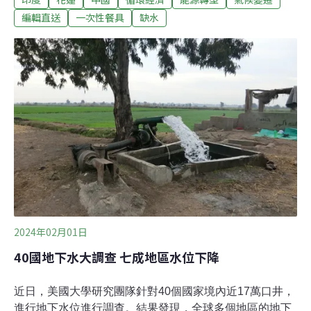
減少使用約1800萬個一次性餐具，降低垃圾及回收量之
編輯直送
一次性餐具
缺水
餘，也能減少約4500公噸碳排放量。工程今（2024）年底
完工，待完成招商及設備測試後，有望在明（2025）年中
旬正式營運。（聯合報報導）新北工廠火警竄濃煙 環局通
報樹林等6區戴口罩新北市樹林區光興街某二手家具工廠
今天上午9時許發生火警，濃煙直竄天際，警消出動逾百
人到場灌救後撲滅，火警燃燒面積825平方公尺，所幸無
人受困傷亡，起火原因待查。新北市環保局也依大氣模擬
預測濃煙影響，通報提醒樹林、土城、三峽、新店、板橋
等等6區地民眾注意戴口罩。（中央社、中央社報導）
2024年02月01日
40國地下水大調查 七成地區水位下降
近日，美國大學研究團隊針對40個國家境內近17萬口井，
進行地下水位進行調查。結果發現，全球多個地區的地下