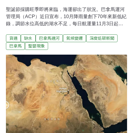
聖誕節採購旺季即將來臨，海運卻出了狀況。巴拿馬運河
管理局（ACP）近日宣布，10月降雨量創下70年來新低紀
錄，調節水位高低的湖水不足，每日航運量11月3日起調
降至25艘。預期乾旱短期內不會緩解，明年2月可能降至
貨運
缺水
巴拿馬運河
氣候變遷
深度低碳新聞
18艘，比起正常航運量，少了近一半。美東與亞洲間的貨
物、液化天然氣、農產運輸都可能受到影響。不僅貨運延
巴拿馬
聖嬰現象
誤 能源運輸也受影響連接太平洋與大西洋的巴拿馬運河長
約80公里，是世界上最繁忙的貿易航道之一，運量約占全
球貿易量的3%。一般情況下，每天約有34-36艘船穿越運
河。但今年雨水短缺，管理局削減運量，6月起陸續提出
管制，包括限制每日航運量與船隻吃水深度等。巴拿馬運
河管理局7 月底將每日通行量下調至32艘；10月底再度宣
布，11月3日起通行量再降至25艘。《金融時報》報導，
管理當局請客戶儘早預約，否則可能要等上2.7天才能通
過。