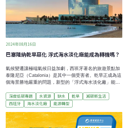
水危機，台灣也正積極開發海水淡化技術。許世宜團隊發
現了新的奈米材料「類澱粉蛋白」（amyloid beta, Aβ），
可以在零耗電情況下自主過濾海水成為淡水，相關研究在
去年發表於
2024年08月16日
巴塞隆納乾旱惡化 浮式海水淡化廠能成為轉機嗎？
氣候變遷讓極端氣候日益加劇，西班牙著名的旅遊景點加
泰隆尼亞（Catalonia）是其中一個受害者。乾旱正成為這
個海景勝地嚴重的問題，新型的「浮式海水淡化廠」能拯
救當前嚴重缺水的城市嗎？氣候變遷致乾旱惡化 巴塞隆納
深度低碳專題
水資源
缺水
乾旱
減碳新生活
進入緊急狀態事實上，早在今（2024）年初，因巴塞隆納
（Barcelona）而聞名的加泰隆尼亞省就已經多次出現用
西班牙
海水淡化廠
能源轉型
水量告急的情形，1月集水區甚至一度跌至蓄水量16%以
下的超低警戒線，多達600萬人口陷入用水危機，並迫使
政府宣布進入乾旱緊急狀態。每人每天的用水量被限制在