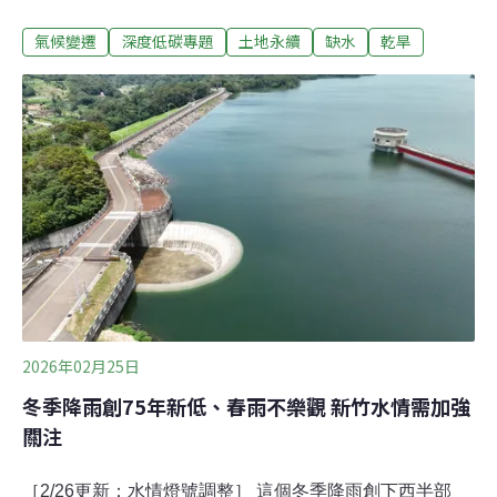
球關注水資源。據統計，全球有21億人無法取得安全的飲
氣候變遷
深度低碳專題
土地永續
缺水
乾旱
用水。研究也發現，「零日乾旱」（day-zero drought）將
比預期更快發生。從伊朗到土耳其，水危機的陰影正在逐
步逼近。「零日」可能在十年內出現2018年，南非開普頓
遭逢嚴重乾旱，連續三年降雨不足，停水之日將近。時任
西開普省省長的齊勒（Helen Zille）投書媒體寫道，「我
醒著的每一分鐘都在思考，『零日』到來之時，如何避免
全城混亂，讓大眾能順利取到水。」自此，「零日」成了
城市供水中斷，民眾須到臨時供水站取水之日的代名詞，
延伸為即將發生可怕事件的那日。釜山國立大學（PNU）
氣候學家法蘭茲基（Christian Franzke）去（2025）年發
表研究指出，全
2026年02月25日
冬季降雨創75年新低、春雨不樂觀 新竹水情需加強
關注
［2/26更新：水情燈號調整］ 這個冬季降雨創下西半部