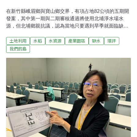
在新竹縣峨眉鄉與寶山鄉交界，有項占地82公頃的五期開
發案，其中第一期與二期審核通過將使用北埔淨水場水
源，但北埔鄉親抗議，認為當地只要遇到旱季就面臨缺水
問題，如今又有產業要進駐與民搶水，憂心缺水問題更加
土地利用
水稻
水資源
產業園區
缺水
環評
劇。於是開發業者與自來水公司協議，願意自費設立專管
供水，未來五期開發案都轉往竹東員崠淨水場取水，但台
我們的島
灣乾淨水行動聯盟認為，整起案子應合併送中央環評，而
非切割五期在地方環評送審，把五期用水壓力交由竹東人
承擔。 北埔黃金水鄉的憂慮新竹縣北埔鄉南埔村積極推動
農業永續與觀光，許多農民從事友善耕作，過去曾獲得金
牌農村。稻田是引大坪溪水源灌溉，水質清澈，村莊還設
有洗衫亭，讓居民洗菜、洗衣。南埔村還有許多水利設
施，例如淨化水源的生態池、分水的總汴頭和百年水車，
南埔社區發展協會產業營運經理張伊貝說，「水」是南埔
村重要且賴以為生的資產，她經常帶著遊客進行深度觀光
旅遊，介紹農村文化，擔心可能因鄰近村落的大型開發案