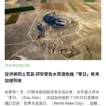
竹農民北上抗議 節水試辦計畫強制停灌2025年底開始，冬
季降雨稀少，政府以頭前溪流域灌區為範圍，推動「頭前
溪流域農業系統性節水推廣試辦計畫」，突然強制停灌農
地，讓新竹農民來到農業部抗議。面對缺水停灌，抗議團
體批評工業搶水，農民總是被犧牲。為了追求經濟發展，
在台灣各地，高科技的生產園區不斷趕工興建。抗議現場
由農田水利署管理組朱志彬出面接受陳情書，表示將帶回
研議。農田水利署發布新聞稿回應，表示該計畫並
2026年03月19日
從伊朗到土耳其 研究警告水資源危機「零日」乾旱
加速到來
如果有一天，打開水龍頭卻沒有水流出來，全市進入停水
「零日」（Day Zero），你該如何面對？3月22日是聯合
國訂定的「世界水資源日」（World Water Day），提醒全