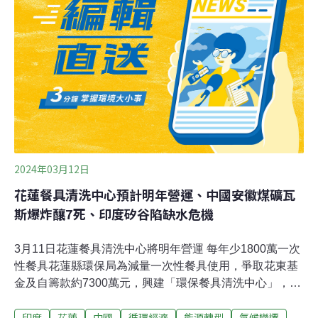
200至210公升之間，農業與工業的用水量也被大幅削減，
灌溉用水被調降了80%，工業則須減少25%左右的用水。
然而，即使官方數字顯示，當地居民平均一個人的日用水
量約為116公升，很多居民仍需想辦法「自籌」水資源。
根據《美聯社》報導，巴塞隆納地區內乾旱最為嚴重的村
鎮居民，每周甚至需要數次前往野外尋找山泉取水，而在
降水量直線
2024年03月12日
花蓮餐具清洗中心預計明年營運、中國安徽煤礦瓦
斯爆炸釀7死、印度矽谷陷缺水危機
3月11日花蓮餐具清洗中心將明年營運 每年少1800萬一次
性餐具花蓮縣環保局為減量一次性餐具使用，爭取花東基
金及自籌款約7300萬元，興建「環保餐具清洗中心」，將
有2台洗碗機，可選包月6000元計費或以量計費，平均每
印度
花蓮
中國
循環經濟
能源轉型
氣候變遷
個餐具收費約2.2元。環保局希望透過清洗運送流程，每年