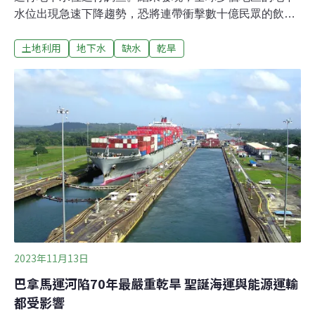
水位出現急速下降趨勢，恐將連帶衝擊數十億民眾的飲水
與灌溉等用水。這也是首次有研究嘗試描繪出全球多個國
土地利用
地下水
缺水
乾旱
家地下水水位的變化，有望能讓科學家更深入了解人類活
動、地球暖化與氣候變遷，對地下水資源可能產生的影
響。20年內71％地區的地下水位呈下降趨勢我們常聽到的
地下水，就是存在於可滲透的岩體（又稱含水層）縫隙或
裂縫中的水資源。而地下水，對許多生活在乾旱或水資源
匱乏地區的民眾來說，是個不可或缺的水源。像以前在多
數地區尚未引進水利系統時，家戶皆需仰賴水井生活，而
現在如美國西南部，以及印度西北部等地區的民眾，在日
常生活中使用的水依然是地下水。據《CNN》報導，論文
共同作者、加州大學聖塔芭芭拉分校環境學副教授佩羅內
（Debra Perrone）表示：「研究團隊的好奇心讓這項研
究得以展開。我們靠著調查百萬個
2023年11月13日
巴拿馬運河陷70年最嚴重乾旱 聖誕海運與能源運輸
都受影響