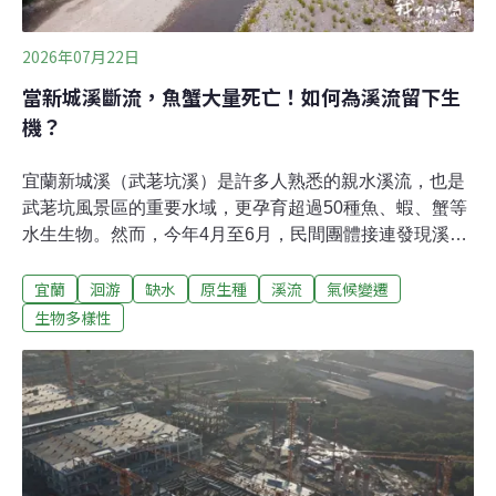
2026年07月22日
當新城溪斷流，魚蟹大量死亡！如何為溪流留下生
機？
宜蘭新城溪（武荖坑溪）是許多人熟悉的親水溪流，也是
武荖坑風景區的重要水域，更孕育超過50種魚、蝦、蟹等
水生生物。然而，今年4月至6月，民間團體接連發現溪流
中下游出現斷流、乾涸，大量魚蝦蟹受困死亡，甚至連剛
宜蘭
洄游
缺水
原生種
溪流
氣候變遷
溯溪而上的毛蟹與魚類，也來不及長大，乾死在河床。河
床斷流 志工搶救受困魚蝦每逢枯水期，荒野保護協會宜蘭
生物多樣性
分會志工便沿著武荖坑橋下游巡查河道。他們發現，原本
連續流動的溪水，在不到一公里的河段竟完全中斷，只剩
下一個個小水窪。志工黃琳恩指著乾裂的河床說道，「這
裡飄著死魚的味道。」水位持續下降後，魚蝦只能不斷聚
集到僅存的水窪，最後因缺氧、缺水死亡。志工拿著魚網
與水桶，將存活的魚蝦搬運到上游仍有流水的河段，希望