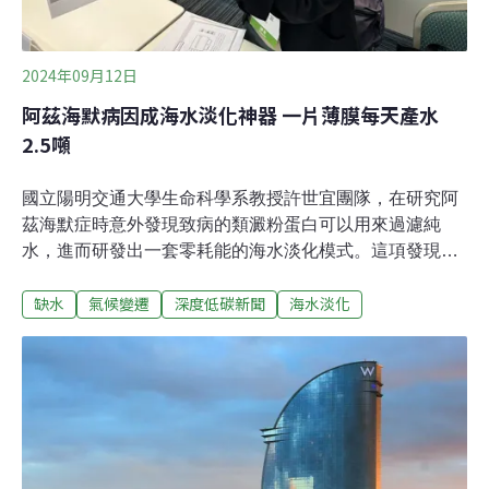
2024年09月12日
阿茲海默病因成海水淡化神器 一片薄膜每天產水
2.5噸
國立陽明交通大學生命科學系教授許世宜團隊，在研究阿
茲海默症時意外發現致病的類澱粉蛋白可以用來過濾純
水，進而研發出一套零耗能的海水淡化模式。這項發現去
（2023）年發表於國際期刊。一片10×10公分的方形薄膜
缺水
氣候變遷
深度低碳新聞
海水淡化
可日產2.5噸的淡水，比傳統逆滲透法產能高出200倍，新
的奈米材料如何做到？在昨（11）日舉行的台灣國際水論
壇上，許世宜向《環境資訊中心》記者說明原理。逆滲透
法的200倍！ 分子馬達不耗電 日產2.5噸水「假設你在桌
上滴水，若不傾斜桌面、也沒有任何外力干擾，這滴水完
全不會動，對吧？」許世宜解釋：「若是類澱粉蛋白組成
的奈米管，水就會自動往一個方向跑，還會噴出來，很神
奇吧！」，「毛細現象可不會噴出來。」氣候變遷造成缺