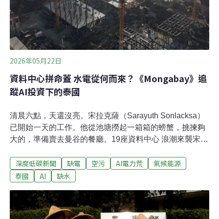
替牠們爭取一線生機，但人工救援只是治標不治本。志工
李坪鍵表示，「每次來打撈，其實都很感傷。有些魚類早
已來不及救，就算救回部分生命，也無法解決斷流的問
題。」除了缺水，新城溪沿線的人為設施，也讓魚蝦
2026年05月22日
資料中心拼命蓋 水電從何而來？《Mongabay》追
蹤AI投資下的泰國
清晨六點，天還沒亮。宋拉克薩（Sarayuth Sonlacksa）
已開始一天的工作。他從池塘撈起一箱箱的螃蟹，挑揀夠
大的，準備賣去曼谷的餐廳。19座資料中心 浪潮來襲宋拉
克薩的家在泰國東部、北柳府（Chachoengsao）和春武
深度低碳新聞
缺電
空污
AI電力荒
氣候能源
里府交界處。這裡雖是內陸，但班加功河（Bang Pakong
River）混合了海水、半鹹水和淡水，形成微妙的生態環
泰國
AI
缺水
境，很適合螃蟹養殖。不過，這種微妙的平衡，可能很快
就要打破了。距離宋拉克薩養蟹場十公里外，春武里府的
坦姆魯運河區（Khlong Tamru），正要蓋一座大型資料中