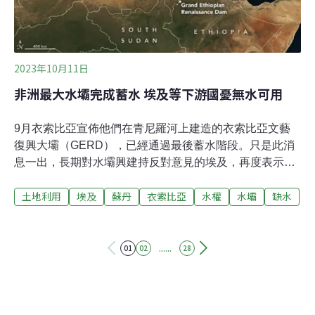
2023年10月11日
非洲最大水壩完成蓄水 埃及等下游國憂無水可用
9月衣索比亞宣佈他們在青尼羅河上建造的衣索比亞文藝
復興大壩（GERD），已經通過最後蓄水階段。只是此消
息一出，長期對水壩興建持反對意見的埃及，再度表示嚴
正抗議，而蘇丹則因國內處於內戰狀態，並未在短時間內
土地利用
埃及
蘇丹
衣索比亞
水權
水壩
缺水
針對剛落成的大壩表示意見。不過，當這座位於尼羅河上
游的大壩正式啟用，後續很有可能會導致位在中下游的埃
及和蘇丹面臨不小的缺水或斷水危機。衣索比亞建大壩，
盼解決國內缺電現象衣索比亞政府自2011年起，斥資4億
......
01
02
28
美金（新台幣127億）所打造的文藝復興大壩，完工後將
成為全非洲最大的水壩。這座總長約1.8公里、145公尺高
的大壩，預計可以供應約6000兆瓦的電力，足足是衣索比
亞境內目前發電量的兩倍之多。對此衣索比亞總理阿比・