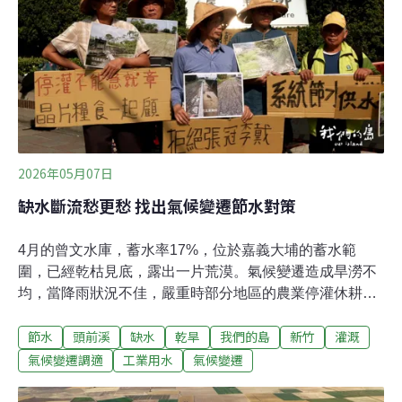
心。這只是其一，據報導，春府里府和附近的羅勇府將進
駐約19座資料中心。這裡原本就是工業密集的地區，長年
為缺水和污染所苦。居民擔心，資料中心一座接一座蓋起
來後，問題會變得更糟。宋拉克薩說：「對我來說，資料
中心確實比一般工廠好，但水資源一定會搶得更兇，廢水
也更多。」全球瘋AI泰國資料中心蓬勃發
2026年05月07日
缺水斷流愁更愁 找出氣候變遷節水對策
4月的曾文水庫，蓄水率17%，位於嘉義大埔的蓄水範
圍，已經乾枯見底，露出一片荒漠。氣候變遷造成旱澇不
均，當降雨狀況不佳，嚴重時部分地區的農業停灌休耕，
農民抗爭。有些河川斷流，河床成荒漠，影響生態，讓缺
節水
頭前溪
缺水
乾旱
我們的島
新竹
灌溉
水旱象愁上加愁。竹東二重埔農民，有著得天獨厚的生產
條件，豐沛的湧泉水源，提供灌溉田地。但是4月中旬竹
氣候變遷調適
工業用水
氣候變遷
東大圳的水源，因為乾旱缺水，已經陸續停止送水灌溉。
讓新竹地區許多農地，面臨秧苗缺水，開始乾枯死亡。新