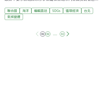
表，共168萬戶。蔣萬安上任後，發現該專案經費高達80
聯合國
海洋
編輯直送
SDGs
循環經濟
台北
多億，恐排擠其他工程預算，加上水表每8年就得更換，
現階段無法長期負擔，除2020年後新建案強制裝設智慧水
氣候變遷
表，針對舊換新改「48萬優先戶」逐步更新，如用水大戶
或機關學校，可透過APP監控用水量達到節約。（聯合報
報導）擴大檢測量能 核安會「生物氚分析實驗室」啟用核
......
01
02
32
安會輻射偵測中心17日舉行「生物氚分析實驗室」啟用典
禮。輻射中心主任陳志平表示，加上高雄市衛生局也將成
立相關實驗室，未來生物氚檢測量能可提升至每年2000件
以上。陳志平說，與以往量測海水氚不同，這次成立的實
驗室，將針對魚體的氚進行量測，包含沿近海、遠洋漁獲
等各種漁獲物都可檢測。（中央社報導）