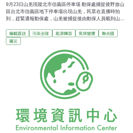
9月23日山羌現蹤北市信義區停車場 動保處捕捉後野放山
區台北市信義區地下停車場出現山羌，民眾在直播時拍
到，趕緊通報動保處，山羌被捕捉後由動保人員載到山區
野放。有專家指出，保育觀念變好、天敵又減少，山羌有
編輯直送
污染治理
能源轉型
氣候變遷
聯合國
增加趨勢，不少農民通報作物遭到山羌破壞，「人羌衝
突」存在隱憂。（公視新聞網報導）礦災調查與善款收支
礦災
不明 監院促政院與新北市府公布監察院說，民國73年台灣
發生3起重大礦災，造成270名礦工罹難，當時社會捐助善
款達新台幣5億餘元；但真相調查報告長達40年未主動公
布、善款管理作業也不恰當，因此促請行政院督同相關部
會及新北市府改進，並說明善款收支詳情。（中央社報
導）