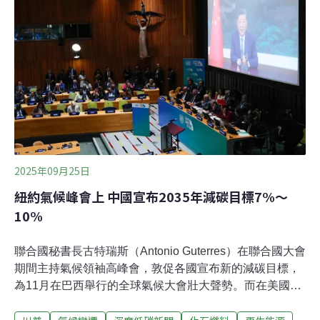
有3000人。本次遊行有六大訴求，制定以氣候正義為基礎
的減碳目標，實現非核、淘汰化石燃料的能源轉型、檢討
以成長與大企業為中心的半導體與AI產業計畫、保障基本
生存權、確保農業永續發展、終止戰爭與殺戮。在隊伍出
發前，光化門西側的人行道上，有勞工、環境團體等團體
架設的帳篷，講述各自的訴求並舉辦小活動。多次參與國
外與韓國氣候遊行的盧
2025年09月25日
紐約氣候峰會上 中國宣布2035年減碳目標7%～
10%
聯合國秘書長古特瑞斯（Antonio Guterres）在聯合國大會
期間主持氣候領袖高峰會，敦促各國宣布新的減碳目標，
為11月在巴西舉行的全球氣候大會壯大聲勢。而在美國總
統川普（Donald Trump）稱氣候危機是「有史以來針對世
界的最大騙局」的第二天，中國公布了減緩全球暖化的減