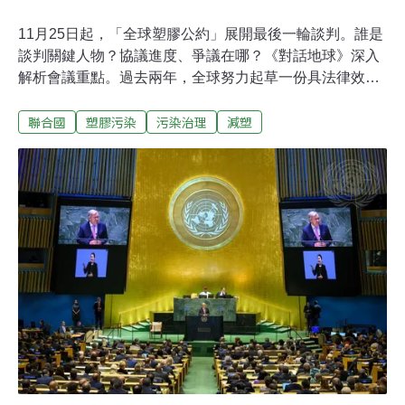
11月25日起，「全球塑膠公約」展開最後一輪談判。誰是
談判關鍵人物？協議進度、爭議在哪？《對話地球》深入
解析會議重點。過去兩年，全球努力起草一份具法律效力
的全球公約，以減少塑膠污染。第五次談判於11月25日至
聯合國
塑膠污染
污染治理
減塑
12月1日在南韓釜山展開，預計這將是最終回談判。《對
話地球》（Dialogue Earth）深入解析這場重要會議、以
及談判過程的諸多衝突，以及值得特別關注的發展。為何
需要「全球塑膠公約」？