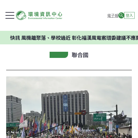
電子報
登入
訊
風機離聚落、學校過近 彰化福漢風電案環委建議不應開發
聯合國