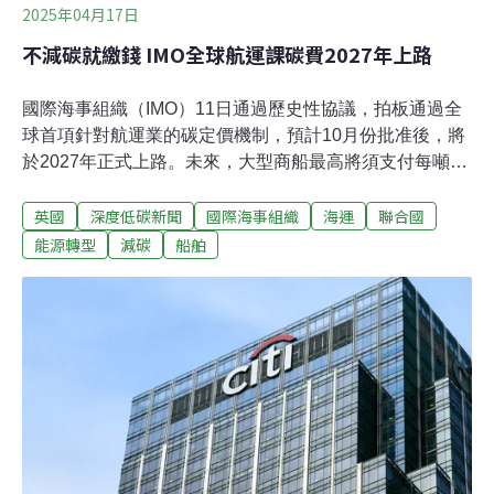
2025年04月17日
不減碳就繳錢 IMO全球航運課碳費2027年上路
國際海事組織（IMO）11日通過歷史性協議，拍板通過全
球首項針對航運業的碳定價機制，預計10月份批准後，將
於2027年正式上路。未來，大型商船最高將須支付每噸最
高380美元（約新台幣1.2萬元）的溫室氣體排放費，碳排
英國
深度低碳新聞
國際海事組織
海運
聯合國
超標者還會額外徵收。全球首套涵蓋航運業的碳定價機制
根據官方新聞稿，IMO於今年4月11日通過的淨零架構
能源轉型
減碳
船舶
（Net-Zero Framework）包含兩大核心規範：一是建立全
球燃料標準，要求船舶逐年降低燃料的溫室氣體強度
（GFI）；二是設立全球性的碳費機制，並針對碳排放超
標者徵收碳費。協議也允許碳排未達標者與超標船隻互相
交易碳權。此外，若業者使用零碳或近零碳技術，則可獲
得獎勵。這將是全球首個涵蓋航運業的碳定價機制。據
《路透社》報導，草案指出，使用化石燃料的大型船隻，
將面臨每噸380美元（約新台幣1.2萬元）的排放費；而針
對超出排放門檻的大型船隻，更將額外徵收每噸100美元