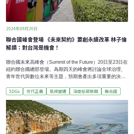
計畫提高安理會的有效性和代表性，優先解
2024年09月20日
聯合國峰會登場 《未來契約》要創永續改革 林子倫
解讀：對台灣是機會！
聯合國未來高峰會（Summit of the Future）20日至23日在
紐約聯合國總部登場。為期四天的峰會將討論全球治理、
青年世代與數位未來等主題，預期會產出多項重要的決
議。台大政治系副教授林子倫分析，這是聯合國革新的關
SDGs
世代正義
氣候變遷
深度低碳新聞
聯合國
鍵時刻，不僅是討論出新的治理體系，建立永續對話與未
來世代參與機制，在新的架構之中，台灣也有機會進入聯
合國體系。未來高峰會登場 三大決議要「革新」聯合國全
球暖化、國際局勢動盪，如何讓未來世界更公平？2020
年，聯合國在成立75週年之際啟動一場全球對話，四年
後，「未來高峰會」即將在紐約聯合國總部登場。峰會活
動總共四天，20日與21日舉辦的行動日（Action Day）由