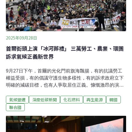
2025年09月28日
首爾街頭上演「冰河葬禮」 三萬勞工、農業、環團
訴求氣候正義新世界
9月27日下午，首爾的光化門前旗海飄揚，有的抗議勞工
權益受損，有的倡議守護生物多樣性，有的訴求政府立下
明確的減碳目標，也有人爭取居住正義。慷慨激昂的演說
間，傳來南韓國社運神曲──少女時代「Into The New
氣候變遷
深度低碳新聞
化石燃料
再生能源
韓國
World」，這是首爾今年度的氣候正義遊行。跨領域團體
齊聚 展現氣候訴求多元性 這是疫情後以來的第四次氣候正
聯合國
義遊行，今年共有653個環境、勞工、農民、宗教與社會
團體參加。除了首爾，釜山、大田、濟州、清州等地也有
遊行。主辦單位表示，首爾約3萬人參與，其它地區則約