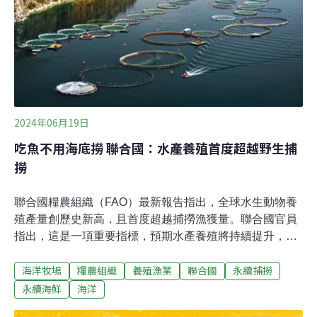
公民組織、私部門、學界、地方政府、青年、會員國等代
表共同參與。22日與23日則是聯合國會員國領導人或高級
代表參與的高峰會。
2024年06月19日
吃魚不用海底撈 聯合國：水產養殖首度超越野生捕
撈
聯合國糧農組織（FAO）最新報告指出，全球水生動物養
殖產量創歷史新高，且首度超越捕撈漁獲量。聯合國官員
指出，這是一項重要指標，預期水產養殖將持續提升，增
加糧食供應，還能減少海洋與陸地動物的壓力。超越野生
海洋牧場
糧農組織
養殖漁業
聯合國
永續捕撈
捕撈 水產養殖持續看漲聯合國糧農組織7日公布2024年
《世界漁業和水產養殖狀況》（SOFIA）報告指出，2022
永續海鮮
海洋
年全球水生動物養殖與捕撈合計達1.85億公噸，創下新高