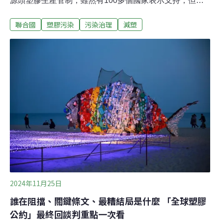
源頭塑膠生產管制，雖然有100多個國家表示支持，但產
油國強力反對。由於談判採共識決，達成協議不易。最
聯合國
塑膠污染
污染治理
減塑
後，大會決定明年擇期繼續討論。迦納代表：草案缺乏約
束力 不如不要為減少塑膠污染、推動具法律效力的全球公
約，聯合國進行了近兩年的塑膠公約談判。11月25日至12
月1日在南韓釜山舉行第五次談判委員會（INC-5）會議，
原定這次是最終回談判，有望達成2015年《巴黎協定》以
來最重要的環境協議。會議主席、厄瓜多駐英國大使瓦爾
第維索（Luis Vayas Valdivieso）在週日（1日）公布修訂
版草案，但內容仍缺乏共識。閉幕會上，瓦爾第維索表
示，會議應該暫停，擇日再繼續。各國對有害或有問題的
塑膠與化學品的管理、塑膠生產、協助開發中國家減少塑
膠污染的財務機制、條約原則上都有爭議。最大的爭議圍
繞在是否應
2024年11月25日
誰在阻擋、關鍵條文、最糟結局是什麼 「全球塑膠
公約」最終回談判重點一次看