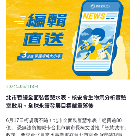
量，主因是水產養殖的穩定發展。根據報告，捕撈漁獲量
在過去30年變化不大，介在8900萬~9200萬公噸間。但水
生動物養殖的產量卻持續成長，則一路從2180公噸上升到
2022年的9440公噸。2022年更是一舉超越野生捕撈量，
占比達51%。FAO指出，全球有7.35億人仍處於饑餓。海
鮮能提供蛋白質與微量營養素，是很好的糧食來源。如果
沒有海鮮，已負荷沉重的陸地糧食體系將承受更大的壓
力。近20幾年，水產養殖以每年5%的速度成長，有助對
2024年06月18日
北市暫緩全面裝智慧水表、核安會生物氚分析實驗
室啟用、全球永續發展目標嚴重落後
6月17日柯規蔣不隨！北市全面裝智慧水表「經費逾80
億」 恐無法負擔喊卡台北市前市長柯文哲推「智慧城市」
政策，要求台北自來水事業處在台北市內全面安裝智慧水