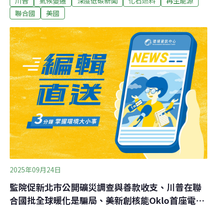
川普
氣候變遷
深度低碳新聞
化石燃料
再生能源
碳新目標。催繳減碳目標期限將至 川普至聯大演說本週，
聯合國
美國
各國齊聚紐約聯合國大會，距離年底氣候大會（COP30）
還有兩個月，而壓力更大的是，即將接近主席國巴西要求
在9月30日提交NDC的最後期限。根據2015年的《巴黎協
定》，各國承諾每五年透過國家自訂貢獻（NDC）來更新
減碳承諾。根據氣候智庫E3G的NDC追蹤器，截至9月
初，在提交了NDC的32個國家中，約占全球排放量的
1/5。
2025年09月24日
監院促新北市公開礦災調查與善款收支、川普在聯
合國批全球暖化是騙局、美新創核能Oklo首座電廠
動土