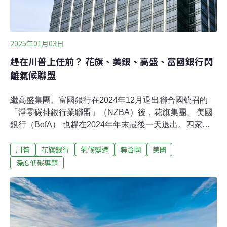
的碳費。這
2025年01月03日
趕在川普上任前？ 花旗、美銀、高盛、富國銀行閃
離氣候聯盟
繼高盛集團、富國銀行在2024年12月退出聯合國號召的
「淨零碳排銀行業聯盟」（NZBA）後，花旗集團、 美國
銀行（BofA） 也趕在2024年年末最後一天退出。四家銀
行均未表明原因，但外界分析，這與共和黨州近年大動作
川普
花旗銀行
氣候變遷
聯合國
美國
反ESG、甚至控告金融集團、以及支持化石燃料的總統當
選人川普（Donald Trump）即將重返白宮有關。一個月閃
深度低碳專題
退四家銀行巨頭NZBA是聯合國召集成立的銀行聯盟。自
願加入的銀行須承諾其貸款、投資和資本市場活動符合
2050年淨零碳排的目標。2021年4月成立至今，已有44
國、145家銀行加入，管理資產總額高達71兆美元。