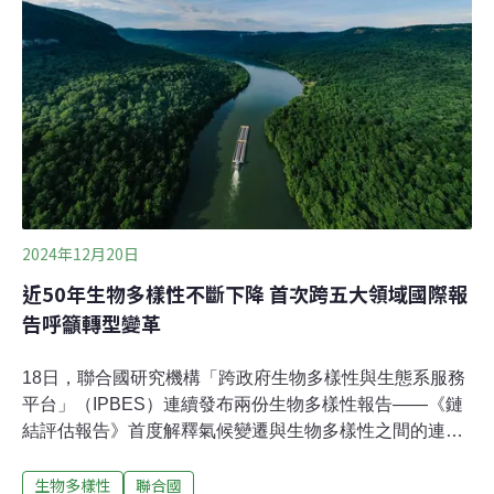
2024年12月20日
近50年生物多樣性不斷下降 首次跨五大領域國際報
告呼籲轉型變革
18日，聯合國研究機構「跨政府生物多樣性與生態系服務
平台」（IPBES）連續發布兩份生物多樣性報告——《鏈
結評估報告》首度解釋氣候變遷與生物多樣性之間的連
結，而《轉型變革報告》則呼籲國際社會要轉型變革
生物多樣性
聯合國
（Transformative Change），兩份報告由42國、100多名