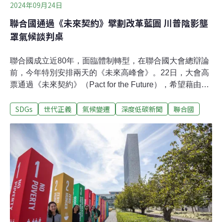
2024年09月24日
聯合國通過《未來契約》擘劃改革藍圖 川普陰影壟
罩氣候談判桌
聯合國成立近80年，面臨體制轉型，在聯合國大會總辯論
前，今年特別安排兩天的《未來高峰會》。22日，大會高
票通過《未來契約》（Pact for the Future），希望藉由深
化多邊合作、國際金融組織和安理會改革等方式，加強因
SDGs
世代正義
氣候變遷
深度低碳新聞
聯合國
應未來世代挑戰的能力。大會場外，紐約氣候週活動同步
登場。環境團體上週五（20日）發起氣候遊行，要求加速
淘汰化石燃料。今年適逢美國大選，共和黨川普（Donald
Trump）揚言當選的話將啟動化石燃料增產、退出巴黎氣
候協定，讓抗暖化行動增添陰影。訴求改革 因應未來世代
挑戰《未來契約》包括56項行動，涵蓋氣候變遷、和平安
全、數位合作、青年及未來世代等，為聯合國體系轉型擘
畫藍圖，以迎向日益複雜、動盪的國際局勢。秘書長古特
瑞斯（Antonio Guterres）指出，「我們無法用祖父母創建
的體系去為子孫建構未來」。在和平與安全部分，聯合國