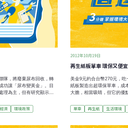
2012年10月19日
再生紙板單車 環保又便宜
聯隊，將廢棄尿布回收，轉
美金9元約合台幣270元，
成功讓「尿布變黃金」。目
紙板製造出超環保單車，成
處理為主，但有研究顯示，
大膽，相當吸睛，但它的優
、外層又有塑膠不透水層，焚
輪胎和塑膠，沒有一丁點金
質，對環境的影響很大。為
只需9美元，相當於台幣27
經濟
環境政策
單車
再生紙
生活環境
盟成員組成「尿布變黃金」
出來的，葛夫尼運用了獨門
讓廢棄尿布也能回收，甚至
使用的是環保材料，製造成
環境關懷產品設計大賽第一名
場，目前已選定3款車型與1