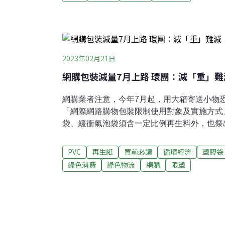
紙、漁網成鏡框 打造生活中的循環經濟寶寶
尿布，包裹的不只人體廢棄物，還隱藏著資源
過去多半送進焚化爐，卻因塑膠和高吸水分子
為焚化爐溫度升高、壽命縮短的兇手，焚化爐
尿布再生塑料與紙纖的想法，益鈞環保科技公
2023年02月21日
公司早期與新竹縣政府合作「尿布減重」計畫
網購包裝減量7月上路 環團：減「重」
構及清運業者合作，從清洗、殺菌開始，再以
洗系統中的水資源循環再
網購業者注意，今年7月起，用大箱寄送小物恐
「網際網路購物包裝限制使用對象及實施方式
袋、緩衝氣泡袋須含一定比例再生料外，也祭
要求業者減輕包裝重量。環保團體則指出，重
只能治標，不易促使源頭減量，「循環袋、箱
PVC
再生紙
買前必讀
循環經濟
塑膠袋
提高循環袋箱使用率。網購包裝減量7月上路
綠色消費
綠色物流
網購
限塑
16日公告「網際網路購物包裝限制使用對象及
起，業者透過網路販售寄送的商品都必須符合
（如紙箱、塑膠破壞袋、緩衝包材）若為紙類
膠則須含25%以上再生料。PVC材質則全面
具延展性的絕緣、封箱膠帶。