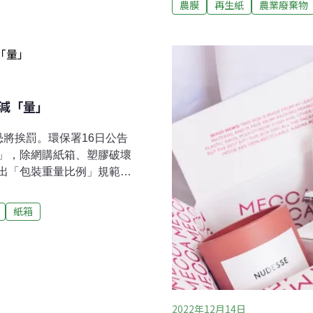
的尿布、長照中心長者更換的
農膜
再生紙
農業廢棄物
阻擋陽光、減少透氣性，避
再利用的新想像。廢棄尿布
約使用1萬公噸的塑膠農膜
（SAP）不易分解，反而成
膜易造成農地污染，農業部
業者都敬謝不敏。提出回收
用紙膜替代塑膠農膜的試驗
司業務部副理秦子淮表示，
題。」高雄農改場場長羅正
，目前則是與桃園的長照機
壤。更麻煩的是，塑膠農膜
難減「量」
專門的生物菌種技術，讓清
得清運，就把廢塑膠膜混在
下水污染。羅正宗表示
將挨罰。環保署16日公告
」，除網購紙箱、塑膠破壞
出「包裝重量比例」規範，
量比例規定、逐年減重目標
才是根本做法」，呼籲中央
紙箱
 「大箱裝小物」恐挨罰環保署
實施方式」，自今年7月1日
包裝限用規定。網購包材
，須至少含90%再生紙，塑
禁用，如市面上常見不透明、
2022年12月14日