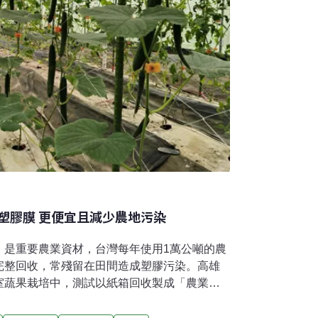
塑膠膜 更便宜且減少農地污染
，是重要農業資材，台灣每年使用1萬公噸的農
完整回收，常殘留在田間造成塑膠污染。高雄
室蔬果栽培中，測試以紙箱回收製成「農業紙
抑制雜草、增加產量，每公頃種植成本更較塑
瓜果 紙膜可取代塑膠膜溫室瓜果常使用塑膠農膜