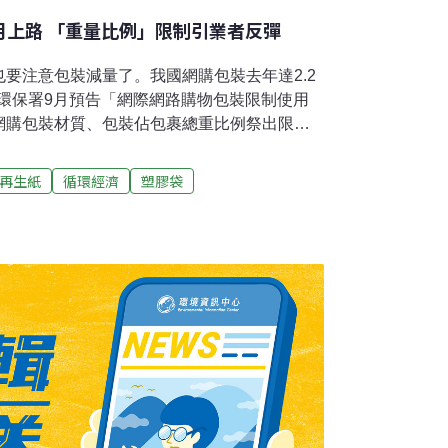
月上路 「重量比例」限制引業者反彈
要注意包裝減量了。我國網購包裝去年達2.2
，環保署9月預告「網際網路購物包裝限制使用
網購包裝材質、包裝佔包裹總重比例祭出限
月正式上路。不過有業者表示，循環包裝立意良
碎，以紙箱包裝運送就容易超過包裝重量比例
再生紙
循環經濟
塑膠袋
不易循環的塑膠包裝。環保團體則指出，環保
者使用，原預計2022年底達到10%占比目
到2%使用，有很大差距。網購包裝減量2019
路近年民眾消費習慣改變，網路購物銷售額逐年
物。環保署統計，2021年網購包裝共2.2億
.8萬噸碳排；預估2030年將成長至4.9億件，
3萬噸碳排。為避免網