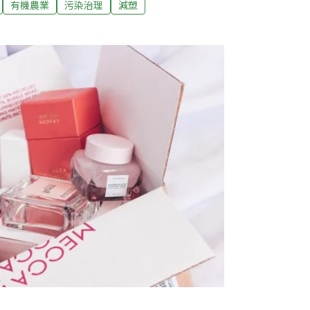
有機農業
污染治理
減塑
免雜草生長競爭養分。農糧署統計，全台每年
，主要用於瓜類、鳳梨及草莓等作物。但塑膠農
高雄農改場昨（25）日召開記者會，分享以農
結果。「塑膠農膜最麻煩的，就是回收的問
宗表示，塑膠農膜易破碎，大量碎片殘留在土
每公頃要花1萬元回收，有些農民不願花錢或懶
草堆裡露天燃燒，反而造成更嚴重的土壤及地