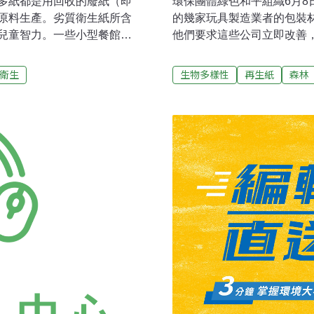
多紙都是用回收的廢紙（即
環保團體綠色和平組織6月
原料生產。劣質衛生紙所含
的幾家玩具製造業者的包裝
兒童智力。一些小型餐館免
他們要求這些公司立即改善
，有些餐巾紙看上去發黃，
泰兒（Mattel，芭比與
接用廁所用的卷筒紙充當餐
玩具）、孩之寶（Hasbr
衛生
生物多樣性
再生紙
森林
有償提供餐巾紙，這些餐巾
種遊戲如大富翁與拼字遊戲
廠址的散裝餐巾紙加工的原
具包裝。分析結果發現其中含有微
是再生紙。因為再生紙成本
hardwood ，MTH）與
倍，這樣的衛生紙被很多餐
前，儘管綠色團體的批評聲
雨林破壞有關的公司購買原
為這個產業是「有許多鮮明
其他的產業也有向APP購買