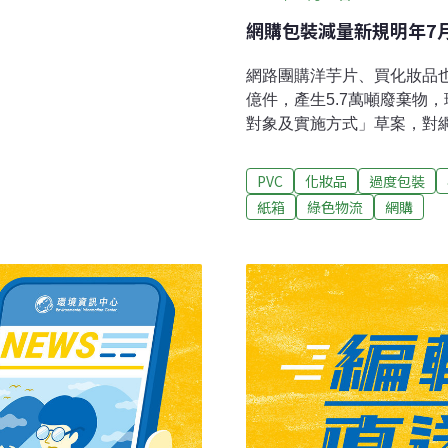
網購包裝減量新規明年7
網路團購洋芋片、買化妝品也
億件，產生5.7萬噸廢棄物
對象及實施方式」草案，對
制，預計明（2023）年7
善，但化妝品輕巧、餅乾易
PVC
化妝品
過度包裝
限制，新法恐怕讓業者改回
紙箱
綠色物流
網購
署推出循環袋、循環箱鼓勵業
標，草案卻只要求2024年達
年開始試行 明年7月正式上
攀升，伴隨大量網購包裝廢棄
件，共產生5.7萬噸廢棄物、7
產生12.6萬噸廢棄物、17.