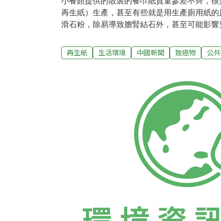
小餐館提供的散裝的餐巾紙質量參差不齊，很
再生紙）生產，甚至有些就是用生產廁用紙的
滑石粉，除易導致膽腎結石外，甚至可能影響
費為顧客提供紙巾，但這類紙巾往往沒有包裝
輕輕一扯就斷裂，還有很多小吃店和大排檔直
再生紙
生活環境
中國新聞
致癌物
公共
巾紙。不過，成都市的許多大中型飯店一般是
紙均有獨立的包裝且質量較好。這些沒有署名
料一般是用回收再加工的紙張製作出來的，就
很低，所以銷售價格和純漿紙價格差異三至五
館購買來提供給顧客使用。