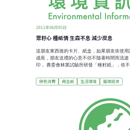
2011年06月05日
眾籽心 種紙情 生森不息 減少炭息
送朋友東西後的卡片、紙盒，如果朋友依使用
成長，朋友送禮的心意不但不隨著時間而流逝
印 。農委會林業試驗所研發「種籽紙」，依
生紙與種子的黃金比例，以及不同需求的製程
芽，及保持成品之保鮮期限，讓不同的品種可
綠色消費
再生紙
生活環境
循環經濟
避免在製程中提早萌芽問題，更使產品的萌芽率
資源的分類與管理，其中無法成為再生紙的紙
為適合花卉、蔬菜種子的生長的搖籃，讓再生
伴。透過「種籽紙」，不但可減少地球垃圾的
理，也讓種子培育技術與造紙技術有更大的突
前研發完成的的「種籽紙」有：萵苣、荷蘭鳳
菊、粉萼鼠尾草、彩葉草、孔雀草等。台灣造