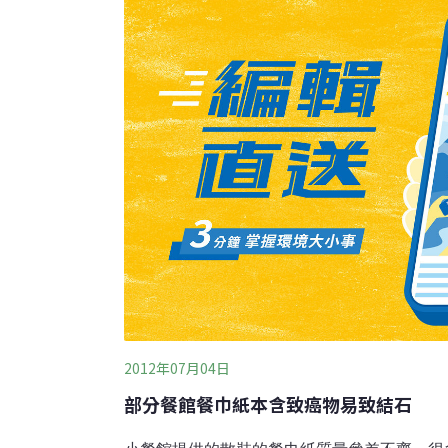
殊榮。清倍華再源技公司目前已開發出獨家技
絨毛紙漿、聚丙烯酸鹽與聚乙烯等再生資源，
板、除濕劑或垃圾袋等產品，再經中華大學工
達到「從搖籃到搖籃」的循環目標。
2012年07月04日
部分餐館餐巾紙本含致癌物易致結石