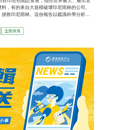
8日在印尼召開記者會，指控世界最大、最出名
材料，有的來自大規模破壞印尼雨林的公司。
，拯救印尼雨林。這份報告以鑑識科學分析美
風火輪玩具製造業者）、迪士尼（製造各種電影週邊
o，製造特種部隊、星際大戰與芝麻街玩具以及各
生態保育
）與樂高（著名塑膠積木製造業者）公司的玩
量混合熱帶硬木漿（mixed tropical
金合歡纖維，大多來自亞洲漿紙公司（APP）。目
浪與主要客戶的流失，APP仍持續與蘇門答臘
料。綠色和平表示之所以由玩具商開始，是因
的消費品牌使用了大量虛飾的包裝」，當然，
。根據綠色和平，超過一半的