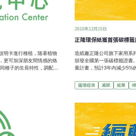
2010年12月15日
正隆環保紙獲首張碳標籤
說明卡進行種植，隨著植物
造紙廠正隆公司旗下家用系
，更可加深朋友間情感的烙
頒發全國第一張碳標籤證書
不同種子的生長特性，調配再
量計畫，預計3年內減少5%的碳排放量。 正隆表
，可避免在製程中提早萌
紙依英國BSI碳足跡驗證標
於其何適的季節種植，不只
引」，進行產品含原物料、
循環經濟
減碳
紙業
提高20%-50%以上。再生
查，完整揭露擦手紙生命週
類垃圾，其短纖維，可以成
排放量。 其間過程與數據資料經由國際標準機構─英國標準協會 (BSI)查證
紙與手工紙多了 一個新夥
通過，取得「PAS 2050
負擔與再生資源的分類管
查，獲核發第一張碳足跡標籤證書。 正隆總經理蔡東
破，也多了份「情感」。目
TESCO公司研究顯示，一
仙花、日日春、大花波斯
公克二氧化碳量，一張以回收
紙工業總產值每年約新台幣
他廚紙、擦手紙等家用紙以