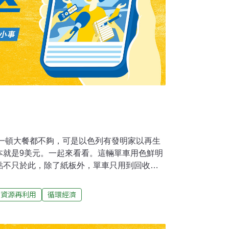
吃一頓大餐都不夠，可是以色列有發明家以再生
本就是9美元。一起來看看。這輛單車用色鮮明
點不只於此，除了紙板外，單車只用到回收的
屬的痕跡，又環保又便宜，製作1輛腳踏車成本
0元。而這麼妙的點子是發明人葛夫尼在車庫想
資源再利用
循環經濟
絕招，紙單車搖身一變，既防水又防火，由於
本壓到最低，希望未來以貧窮國家為主打市
款輪椅，打算進行量產，預計1年內就可上市。