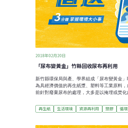
2018年02月20日
「尿布變黃金」竹縣回收尿布再利用
新竹縣環保局與產、學界組成「尿布變黃金」
為具經濟價值的再生紙漿、塑料等工業原料，
前針對廢棄尿布的處理，大多是以掩埋或焚化
尿布掩埋須400年才能分解，且尿布含水量高
化時易造成焚化爐操作溫度過低而產生有毒物
再生紙
生活環境
資源再利用
塑膠
循環
了解決尿布回收問題，新竹縣環保局邀多個聯
聯隊，致力研發尿布再生利用科技產品，希望
賣錢，去年獲得行政院環保署主辦2017全國