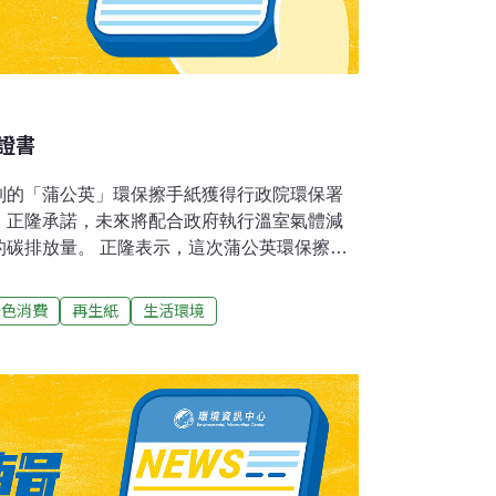
證書
列的「蒲公英」環保擦手紙獲得行政院環保署
。正隆承諾，未來將配合政府執行溫室氣體減
示，這次蒲公英環保擦手
準規範，以及環保署「產品與服務碳足跡計算指
製造、使用、運輸及廢棄等五大階段碳足跡盤
綠色消費
再生紙
生活環境
期各項活動中，直接與間接所產生的溫室氣體
:2008產品碳足跡」證書，並進一步通過環保署審
和表示，根據英國
張使用純漿製成的捲筒衛生紙在生產過程排放1.8
紙製造的捲衛則為1.1公克，減少約40%；其
回收紙製造的碳排放量，