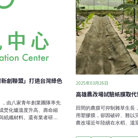
濟新創聯盟」打造台灣綠色
2025年03月26日
高雄農改場試驗紙膜取代
」，由八家青年創業團隊率先
田間的農膜可抑制雜草生長
成焚化爐溫度升高、壽命縮
用塑膠膜，卻因破碎、難以
與紙纖材料。還有業者研發
農改場近年陸續在水稻、溫
螺絲設計，從鏡腳、鼻墊、鏡
膜」輔助栽培，發現可有效
鏡就要丟掉、重配。尿布變
膠膜便宜了4000元。溫室