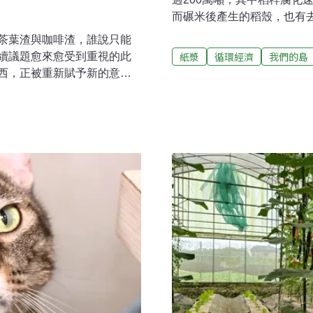
而碾米後產生的稻殼，也有
土不易腐化影響稻作早年農
茶葉渣與咖啡渣，誰說只能
灰燼埋入土中，但因為焚燒
紙漿
循環經濟
我們的島
續議題愈來愈受到重視的此
氣污染防制法》規定，禁止
西，正被重新賦予新的意
著收割後，翻耕入土。一公
的，不一定是沒有價值的；很多
草，在新竹務農的鄒承諺說
環經濟、以「感動生活、淨
做草繩或變成菜園保濕防曬
辦「渣的魔法」品牌發表會，
土壤裡變成養分。「但這些
LL 快樂鳥」，並首度公開主
在水溝堵塞排水系統，或影
。活動現場，包括天仁茗
量高，分解速度比雜草慢，
Re-think重新思考教育協
痛。變成100%稻草托盤再利
支持，讓這場記者會不只是
展示。美科實業創辦人兼總
一瓶具有清潔力的產品，而