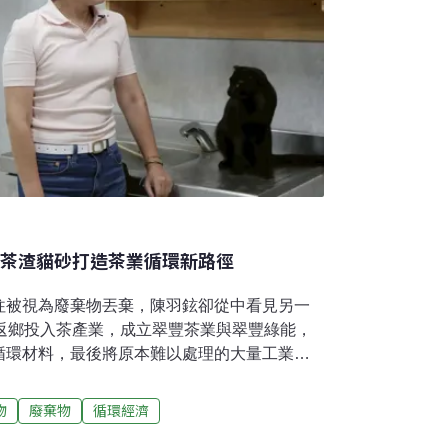
以茶渣貓砂打造茶業循環新路徑
往被視為廢棄物丟棄，陳羽鉉卻從中看見另一
歲返鄉投入茶產業，成立翠豐茶業與翠豐綠能，
循環材料，最後將原本難以處理的大量工業茶
葉貓砂。從金融業到返鄉賣茶 30歲重新學習
茶產業之前，陳羽鉉從未想過，自己有一天會
物
廢棄物
循環經濟
循環再生茶葉貓砂的研發者。她原本在銀行工