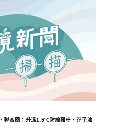
結果。「塑膠農膜最麻煩的，就是回收的問
宗表示，塑膠農膜易破碎，大量碎片殘留在土
每公頃要花1萬元回收，有些農民不願花錢或懶
草堆裡露天燃燒，反而造成更嚴重的土壤及地
、聯合國：升溫1.5℃防線難守、芥子油