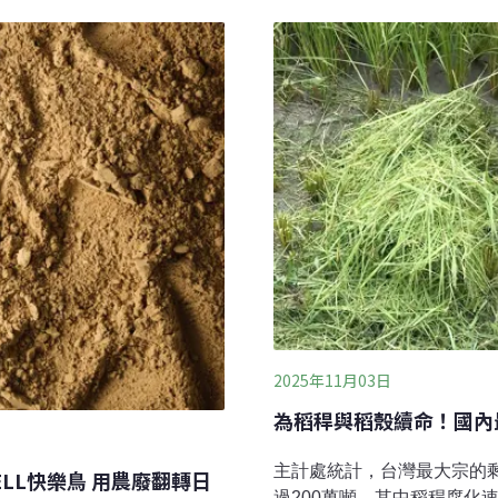
作，負責土建融相關業務，
，將直徑約2公分以下的葉片
姻背負債務，生活與工作壓
樹研究室副研究員張汶肇表
想走的路。「我覺得女生在
成腐化、分解，再經過二次粉
想要的人生。」陳羽鉉回憶
實的工作，因此決定回到南
切順利。陳羽鉉並非出身製
葉相關工作，她便從零開始
2025年11月03日
為稻稈與稻殼續命！國內
主計處統計，台灣最大宗的
ELL快樂鳥 用農廢翻轉日
過200萬噸，其中稻稈腐化