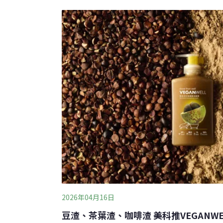
台南區農業改良場輔導農民利用乘坐式割草機
和枝條，直接在園區就地粉碎。作物改良科果
示，1週內就可以乾枯萎凋，大約3到4個月完
碎處理，可以更均一
2026年04月16日
豆渣、茶葉渣、咖啡渣 美科推VEGANW