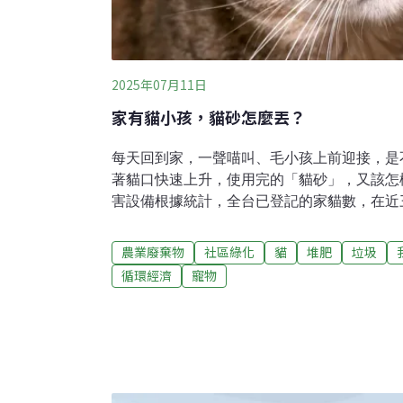
2025年07月11日
家有貓小孩，貓砂怎麼丟？
每天回到家，一聲喵叫、毛小孩上前迎接，是
著貓口快速上升，使用完的「貓砂」，又該怎
害設備根據統計，全台已登記的家貓數，在近三
隻，貓砂的使用量也直線上升。市售最常見的
凝結砂約占四成，剩下一成為木屑砂。最常見
農業廢棄物
社區綠化
貓
堆肥
垃圾
天然泥土質地，深受飼主喜愛。但它無法燃燒
循環經濟
寵物
量驚人。依照現行法規，貓砂被視為一般家庭
遇到大量的貓砂被丟棄，容易造成垃圾車設備
隊中隊長徐健崧說明，礦砂或水晶砂重量重、
車，會加速絞盤磨損，另外對焚化爐也有影響
值，會讓爐溫降低，焚化效率變差，也會導致
桶來分流桃園區中聖里社區，因為居民長期救