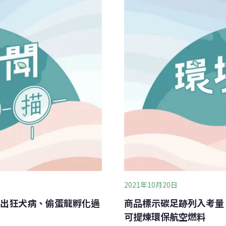
用紙膜替代塑膠農膜的試驗
題。」高雄農改場場長羅正
壤。更麻煩的是，塑膠農膜
得清運，就把廢塑膠膜混在
下水污染。羅正宗表示
2021年10月20日
出狂犬病、偷蛋龍孵化過
商品標示碳足跡列入考量
可提煉環保航空燃料