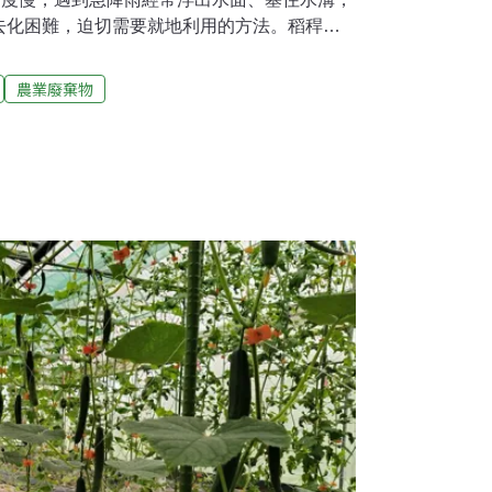
去化困難，迫切需要就地利用的方法。稻稈入
業社會，在稻米收割後，農民會燃燒稻草，將
造成空污問題，和影響交通視線等危險，《空
農業廢棄物
在田間露天燃燒稻草，目前約有八成稻稈都隨
頃的稻田收割後，大約會產生五到六公噸的稻
明，這些稻草會在農地裡曬乾收捲起來，拿來
的墊材，不過大部分農民都會選擇切碎，打入
打到田裡的稻草，遇到颱風或急降雨，就會浮
響下一期秧苗生長。」鄒承諺表示，水稻矽含
超過一個月都還會保持完整形狀，非常令人頭