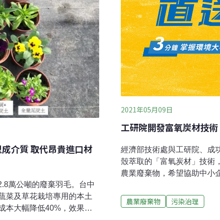
2021年05月09日
工研院開發富氧炭材技術
型成介質 取代昂貴進口材
經濟部技術處與工研院、成
殼萃取的「富氧炭材」技術
農業廢棄物，希望協助中小
2.8萬公噸的廢棄羽毛。台中
造健康安全環境。經濟部技
蔬菜及草花栽培專用的本土
經濟設計發展關鍵點。經濟
農業廢棄物
污染治理
成本大幅降低40%，效果卻
將每年50萬公噸稻殼廢棄
羽毛 農改場研發出高CP值本