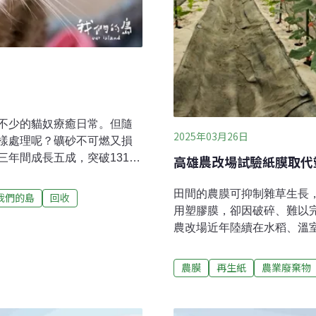
不少的貓奴療癒日常。但隨
2025年03月26日
樣處理呢？礦砂不可燃又損
年間成長五成，突破131萬
高雄農改場試驗紙膜取代
貓砂有三種，礦砂占五成，
的礦砂，因價格親民、模擬
田間的農膜可抑制雜草生長
我們的島
回收
、不可沖進馬桶、吸水後重
用塑膠膜，卻因破碎、難以
垃圾，垃圾車不得拒收，但
農改場近年陸續在水稻、溫
的損耗。桃園市桃園區清潔
膜」輔助栽培，發現可有效
質地又硬，直接投入垃圾
膠膜便宜了4000元。溫室
農膜
再生紙
農業廢棄物
。「礦砂不可燃，也沒有熱
阻擋陽光、減少透氣性，避
爐心磨損。」設立貓砂回收
約使用1萬公噸的塑膠農膜
援流浪貓進行結紮送養，不
膜易造成農地污染，農業部