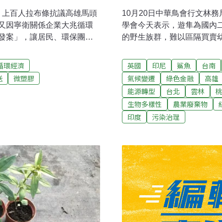
知 上百人拉布條抗議高雄馬頭
10月20日中華鳥會行文林
又因寧衛關係企業大兆循環
學會今天表示，遊隼為國內
發案」，讓居民、環保團體
的野生族群，難以區隔買賣
因現場民眾抗議，改至今天續
遊隼從可合法進口及人工繁
司未依法提前十天通知，入
蒼鷹、紅尾鵟、紅鳶、栗翅
循環經濟
英國
印尼
鯊魚
台南
主張會議無效。環團更在會
族群，其他四種在台灣則沒
送
微塑膠
氣候變遷
綠色金融
高雄
。（聯合報、聯合報報導）
外，在台灣也已有人工繁殖
能源轉型
台北
雲林
縣農業處三人
否環保難辨別 環署思考要
生物多樣性
農業廢棄物
琳瑯滿目，但很多在回收或
印度
污染治理
有清楚定義「環保」或「永
管法或廢清法的修法過程中
特定條件下才能宣稱環保材
導）