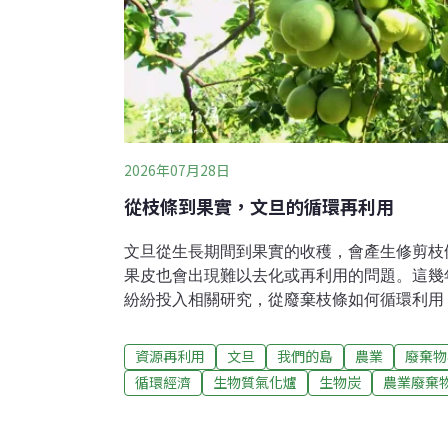
2026年07月28日
從枝條到果實，文旦的循環再利用
文旦從生長期間到果實的收穫，會產生修剪枝
果皮也會出現難以去化或再利用的問題。這幾
紛紛投入相關研究，從廢棄枝條如何循環利用
用，希望解決文旦農業廢棄物的問題。文旦枝
文旦種植面積將近4000公頃，文旦樹生長期
資源再利用
文旦
我們的島
農業
廢棄物
實表皮擦傷或造成病蟲害。根據農業部台南區
循環經濟
生物質氣化爐
生物炭
農業廢棄
園大約每公頃會產生6到21公噸左右的枝條廢
堆置或掩埋，甚至焚燒作為去化方式，不但要
費人力和成本，也會造成空氣污染。為了讓文