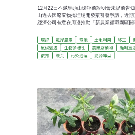
12月22日不滿馬頭山環評前說明會未提前告
山過去因廢棄物掩埋場開發案引發爭議，近期
經濟公司有意在周邊推動「新農業循環園區開
群起反彈。原定9月舉辦的環評送審前說明會
辦，馬頭山自然人文協會上百民眾不滿大兆公
環評
離岸風電
電池
土地利用
移工
場順序又有異議，拉布條、手持反對牌抗議，
氣候變遷
生物多樣性
農業廢棄物
編輯直
議後至高雄市政府陳抗，要求市長陳其邁回應
復育
饑荒
污染治理
能源轉型
水林居民陳抗養雞場危害社區 今按鈴申告雲