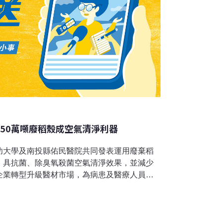
 50萬噸廢稻殼成空氣清淨利器
功大學及南投縣佑民醫院共同發表運用廢棄稻
，具抗菌、除臭氧殺菌空氣清淨效果，並減少
企業轉型升級醫材市場，為病患及醫療人員打
術處簡任技正林浩鉅說，創新材料開發是循環
部以科技專案支持工研院開發富氧炭材技術，
物經過炭化後，具有吸附臭味分子、淨化水質、