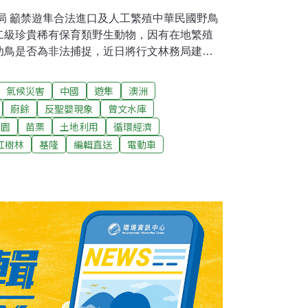
務局 籲禁遊隼合法進口及人工繁殖中華民國野鳥
二級珍貴稀有保育類野生動物，因有在地繁殖
幼鳥是否為非法捕捉，近日將行文林務局建議
殖的五種猛禽中除名。目前政府許可的分別是
鷹及遊隼；其中僅有遊隼在台灣有繁殖留鳥的
氣候災害
中國
遊隼
澳洲
有野外繁殖紀錄。而遊隼除了可以合法進口之
廚餘
反聖嬰現象
曾文水庫
遊隼幼鳥買賣的情形。（聯合報報導）商品是
桃園
苗栗
土地利用
循環經濟
標示碳足跡立委王婉諭指出，坊間「環保商品」
紅樹林
基隆
編輯直送
電動車
處理上並其實不如預期的容易，而法規上也沒
續」。環保署今日回應表示，有思考是否在溫
，以半強制的方式要求商品揭露碳足跡，或在
質，讓民眾能清楚區分環保商品。（中央社報