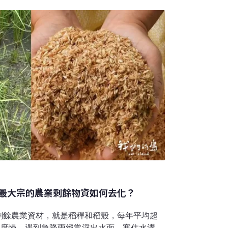
經常需要與建商往來應酬。加上當時因前段婚
力交疊，讓她逐漸意識到，這並不是自己真正
那樣的行業裡，常常要喝酒、應酬，那不是我
，當時她希望找一個比較接近農業、也比較踏
投，開一間茶行賣茶。然而，返鄉並不代表一
茶世家，家中原本沒有經營，只是阿姨從事茶
學
最大宗的農業剩餘物資如何去化？
剩餘農業資材，就是稻稈和稻殼，每年平均超
速度慢，遇到急降雨經常浮出水面、塞住水溝，