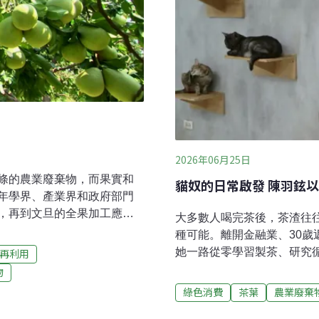
2026年06月25日
條的農業廢棄物，而果實和
貓奴的日常啟發 陳羽鉉
年學界、產業界和政府部門
，再到文旦的全果加工應
大多數人喝完茶後，茶渣往
條 就地粉碎循環再利用全國
種可能。離開金融業、30
間都要修剪枝條，才能防止果
她一路從零學習製茶、研究
再利用
農業改良場的評估，文旦果
渣，轉化為具有除臭功能的茶
物
棄物。過去農民大多採取就地
一門產業回到南投名間投入
綠色消費
茶葉
農業廢棄
花費相當長的腐化時間，耗
從一名金融從業人員，成為
旦廢棄物達到循環再利用，