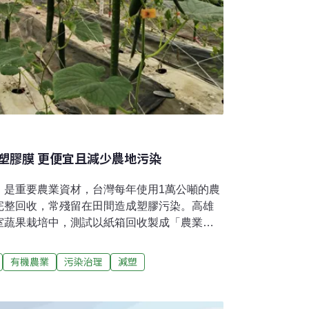
塑膠膜 更便宜且減少農地污染
，是重要農業資材，台灣每年使用1萬公噸的農
完整回收，常殘留在田間造成塑膠污染。高雄
室蔬果栽培中，測試以紙箱回收製成「農業紙
抑制雜草、增加產量，每公頃種植成本更較塑
瓜果 紙膜可取代塑膠膜溫室瓜果常使用塑膠農膜
有機農業
污染治理
減塑
免雜草生長競爭養分。農糧署統計，全台每年
，主要用於瓜類、鳳梨及草莓等作物。但塑膠農
高雄農改場昨（25）日召開記者會，分享以農