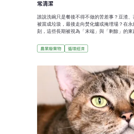
常清潔
誰說洗碗只是餐後不得不做的苦差事？豆渣、
被當成垃圾，最後走向焚化爐或掩埋場？在永
刻，這些長期被視為「末端」與「剩餘」的東
義。對美科實業（Macrohi）而言，被丟棄
時候，它只是還沒有被重新理解。長期深耕循
農業廢棄物
循環經濟
美世界」為使命的美科實業，14日在台北舉
正式推出全新永續家事清潔品牌「VEGANWE
打「先護手再清潔」概念的胺基酸洗碗精系列
茶、CAMA CAFE、阜杭豆漿等原料夥伴，以及
會、天使心家族基金會等公益單位代表皆到場
單一品牌的亮相，而是一次更完整的永續敘事
經理陳俊偉在發表會中說，品牌想做的不只是
是讓