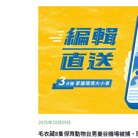
歐元的獎金，亦代表其研究或行動被視為「對
儘管氣候變遷已深刻影響糧食安全、公共健康
貝爾體系中仍未出現專屬於氣候與地球系統的正式
報導，公益搜尋引擎Ecosia近期向瑞典皇家
立史上首個「諾貝爾氣候與地球健康獎」（Nobel Priz
Planetary Health）。
2025年10月09日
毛衣藏8隻保育動物台男曼谷機場被捕、