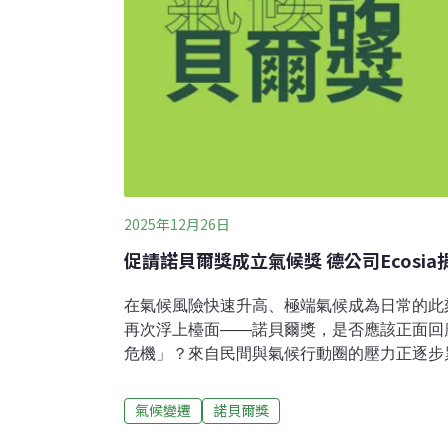
2025年12月26日
促請諾貝爾獎成立氣候獎 德公司Ecosi
在氣候風險快速升高、極端氣候成為日常的此
再次浮上檯面——諾貝爾獎，是否應該正面回
危機」？來自民間與氣候行動圈的壓力正逐步
球健康」相關獎項的呼聲，也不再只是象徵性
候仍未被正式命名諾貝爾獎被視為全球最具象
氣候變遷
諾貝爾獎
物理、化學、生醫、文學、和平與經濟學六大獎