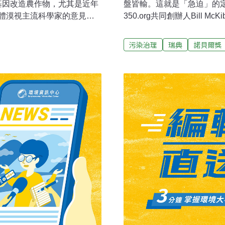
對基因改造農作物，尤其是近年
盤皆輸。這就是「急迫」的定義。
體漠視主流科學家的意見而
350.org共同創辦人Bill
監管機構反復試驗並一致發
（The Right Livelihoo
不比通過其他方法生產的農
獎」得主，表彰他在美國及
污染治理
瑞典
諾貝爾獎
而且重複研究表明，這些農
遷之貢獻。「正確生活方式
多樣性。公開信運動由新英
方式獎基金會」在聲明中指
berts）和獲1993年諾貝爾
勢，包括大規模非法監視公
。這不是科學界第一次對基因改造作
續並惡化，將足以侵蝕文明社會
國國家工程院和美國國家醫學院
「這是極大的榮耀，而這個獎項
ally Engineered
自191國家成千上萬的志工
明