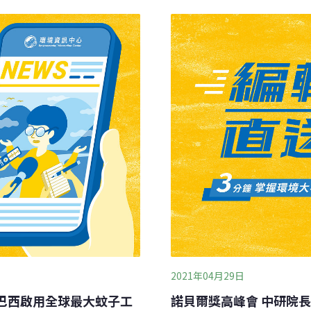
人類具最大貢獻」。然而，
核武等使用的有害氣體。諾貝爾化
、經濟穩定與地緣政治，諾
示，MOF潛力巨大，帶來
獎項。據《Euronews》
會。台灣科技媒體中心8日也
科學院提出具體倡議，敦促設
e in Climate and
2021年04月29日
巴西啟用全球最大蚊子工
諾貝爾獎高峰會 中研院