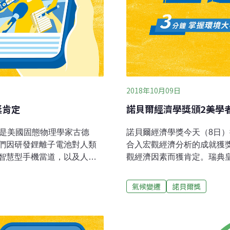
2018年10月09日
獎肯定
諾貝爾經濟學獎頒2美學
別是美國固態物理學家古德
諾貝爾經濟學獎今天（8日
們因研發鋰離子電池對人類
合入宏觀經濟分析的成就獲
智慧型手機當道，以及人類
觀經濟因素而獲肯定。瑞典皇家科學院
示：「這種輕量、可重複充
Sciences）在聲明中表
電話至筆記型電腦以迄電動
長期持續而且能夠永續的經
氣候變遷
諾貝爾獎
力發電，讓無化石燃料社會
分相關問題。」諾貝爾醫學
和3日、5日陸續出爐，今天
點。