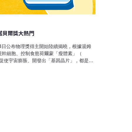
0諾貝爾獎大熱門
0月4日公布物理獎得主開始陸續揭曉，根據湯姆
現幹細胞、控制食慾荷爾蒙「瘦體素」（
量正促使宇宙膨脹、開發出「基因晶片」，都是今
瘦體素荷爾蒙研究、幹細胞突破湯姆森路透資
該公司資料庫中已發表論文被引用、使用頻
今年醫學獎可能得主包括：美國傑克森實驗室
分子遺傳學教授弗里德曼合作發現和食慾、肥
研究，這兩人21日才獲得被視為諾貝爾獎風向
。另外兩組為：率先在骨髓中發現幹細胞的安
麥考洛區和生物物理學家提爾，以及2006年
出「誘導式多功能幹細胞」（iPS）的日本京
舊金山葛拉史東心血管疾病研究所；另一位則