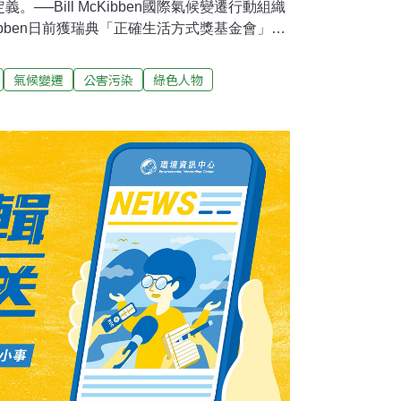
──Bill McKibben國際氣候變遷行動組織
 McKibben日前獲瑞典「正確生活方式獎基金會」
d Award Foundation）選為2014年「正確生活方式
世界引領各界支持以強力行動對抗全球氣候變
氣候變遷
公害污染
綠色人物
獎」素有「諾貝爾替代獎」之稱。「正確生活
出，「今年的得獎人逆勢迎戰危急的全球趨
民、地球生態系統的崩解……如果這些趨勢持
的根基。」McKibben得知獲獎後表示，
屬於350.org的所有成員。是他們，以及來
，建立了第一個全球性的草根運動，處理人類文