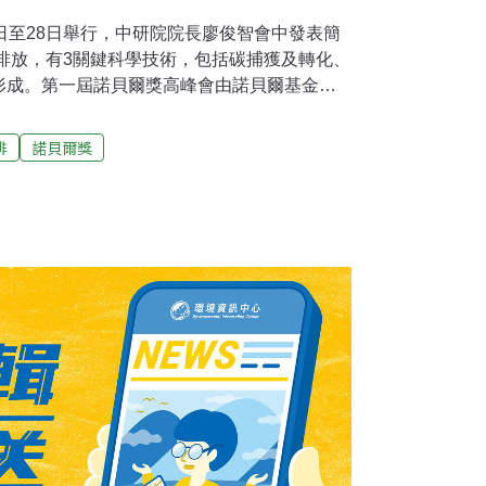
日至28日舉行，中研院院長廖俊智會中發表簡
零排放，有3關鍵科學技術，包括碳捕獲及轉化、
形成。第一屆諾貝爾獎高峰會由諾貝爾基金
S），以及德國波茨坦氣候影響研究所共同舉
球，我們的未來」，會議主軸從全球抗疫經驗
排
諾貝爾獎
、生物多樣性下降、經濟不平等、科技創新、
中央研究院院長廖俊智今年以「艱鉅問題的科
短演講指出，距今不到30年要達到淨零排放，
效率的技術研發、再生能源的基礎建設、儲能
土地資源有限而較難發展風力、太陽能等再生
業等領域，化石燃料也難以全面被取代。廖俊
關鍵是「碳管理」，包括碳捕獲、空氣中捕碳