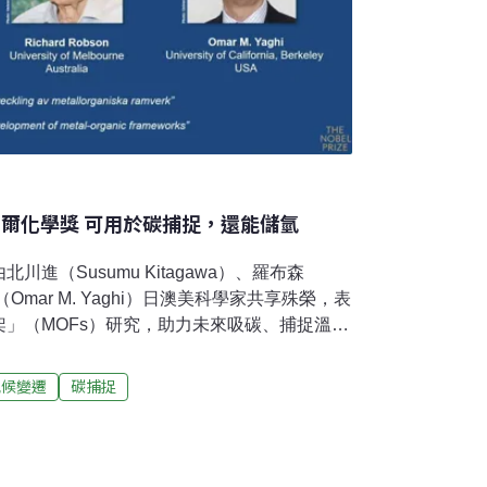
貝爾化學獎 可用於碳捕捉，還能儲氫
進（Susumu Kitagawa）、羅布森
亞基（Omar M. Yaghi）日澳美科學家共享殊榮，表
」（MOFs）研究，助力未來吸碳、捕捉溫室
塑膠污染等，甚至能用在醫療領域，應用前景
限，可用於碳捕捉、儲氫諾貝爾化學獎在台灣8
氣候變遷
碳捕捉
出，2025 年諾貝爾化學獎得主創造一種分子
F）讓氣體及其他化學物質可流經人工創造出來
間」可用於捕捉、儲存人們想要擺脫多年化學
學物質（PFAS），潛在應用甚至還包括分解