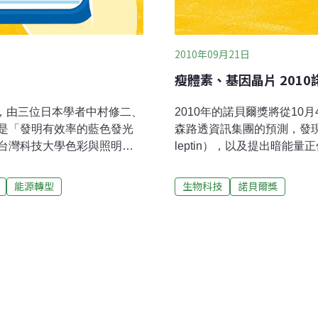
2010年09月21日
瘦體素、基因晶片 201
曉，由三位日本學者中村修二、
2010年的諾貝爾獎將從1
是「發明有效率的藍色發光
森路透資訊集團的預測，發
台灣科技大學色彩與照明科
leptin），以及提出暗能
三原色組成，但因欠缺藍光，
年可能獲獎人選。醫學獎︰
決這個問題後，讓白光LED
訊集團專家潘德柏里，根據
能源轉型
生物科技
諾貝爾獎
量被使用，比起傳統光源，用
率，做出得獎預測。他預測
環保，因此能夠獲獎，可謂
的柯曼與紐約洛克斐勒大學
胖有關的「瘦體素」荷爾蒙
球的美國拉斯克醫學研究獎
大略癌症研究所細胞生物學家
提出如何從普通皮膚細胞製造
都大學學者山中伸彌和美國
是洛克斐勒大