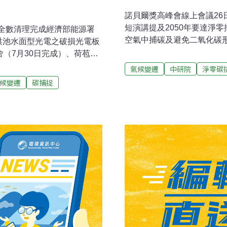
諾貝爾獎高峰會線上會議26
短演講提及2050年要達淨
：全數清理完成經濟部能源署
空氣中捕碳及避免二氧化碳
洪池水面型光電之破損光電板
會、美國國家科學院（NA
舍（7月30日完成）、荷苞嶼
辦，今年主題為「我們的星
光電板及廢棄光電板清理作
氣候變遷
中研院
淨零碳
延伸討論如何因應氣候變遷
成清理作業，廢棄光電板已於
候變遷
碳捕捉
在地行動等當代重要議題。
置區，並依事業廢棄物貯存清
學解方」為題於會中發表簡
導）高雄新闢並擴充九座滯
已知的關鍵點包括提升能源
，滯洪量498萬噸，被視為防
與輸配電系統等，但卻面臨
闢鳳山區八德等五座滯洪池，
能源的國家及航空業、重工
三座今年底前完工，其餘明
智表示，要達到淨零排放的
提升到576萬噸。（自由時報
及避免二氧化碳形成等3