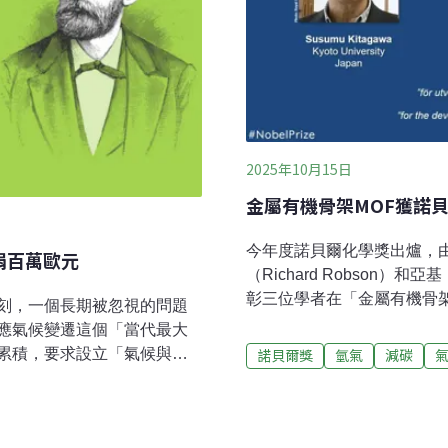
2025年10月15日
金屬有機骨架MOF獲諾
今年度諾貝爾化學獎出爐，由北川
a捐百萬歐元
（Richard Robson）和
彰三位學者在「金屬有機骨架
刻，一個長期被忽視的問題
氣體、沙漠空氣水分、減少
應氣候變遷這個「當代最大
廣泛。金屬有機骨架潛力無
累積，要求設立「氣候與地
諾貝爾獎
氫氣
減碳
日晚間出爐，諾貝爾委員會指
的倡議。六大獎項之外，氣
結構，金屬有機骨架（MO
徵性的榮譽體系，目前設有
的大型空間。其中這些「空
項。得主除可獲得約100萬
物質，包括二氧化碳或永久化