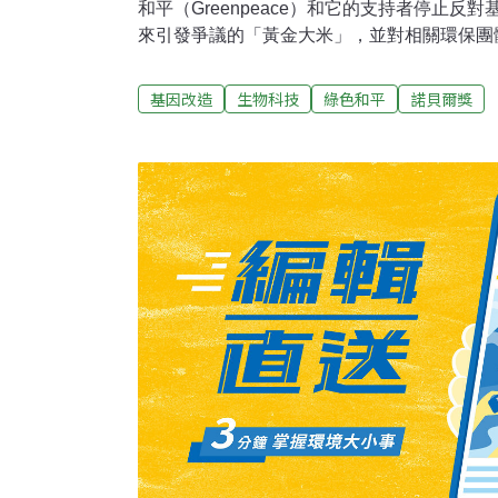
和平（Greenpeace）和它的支持者停止反
來引發爭議的「黃金大米」，並對相關環保團
表示無法理解。公開信指，全球的科學機構和
現：通過生物技術改良的農作物和食物，哪怕
基因改造
生物科技
綠色和平
諾貝爾獎
作物和食物更加安全，至少也是同等安全的。
作物對環境的破壞性更小，並有益於全球物種
格蘭生物實驗室首席科學家羅伯茲（Richard Ro
生理學或醫學獎的 Phillip Sharp 發起
物發聲。2016年5月，美國國家科學院、美
發布的報告《基因改造作物：期待與展望》（Genetic
Crops: E