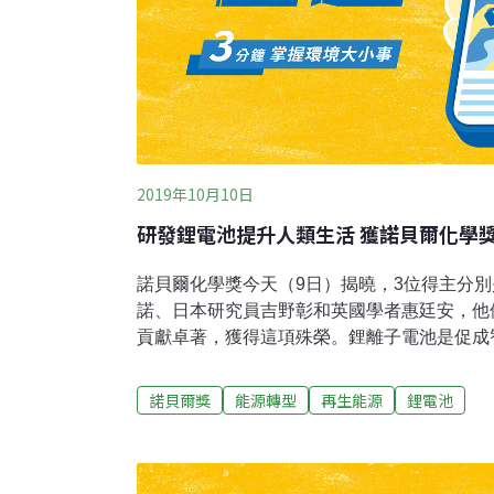
2019年10月10日
研發鋰電池提升人類生活 獲諾貝爾化學
諾貝爾化學獎今天（9日）揭曉，3位得主分
諾、日本研究員吉野彰和英國學者惠廷安，他
貢獻卓著，獲得這項殊榮。鋰離子電池是促成
社會擺脫化石燃料的關鍵。諾貝爾獎評審團表
電且電力強大的電池，如今應用廣泛，從行動
諾貝爾獎
能源轉型
再生能源
鋰電池
車…（並且）也能儲存相當數量的太陽能與風
成為可能。」