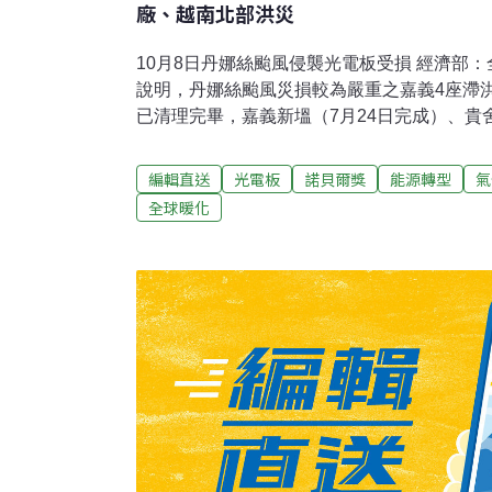
廠、越南北部洪災
10月8日丹娜絲颱風侵襲光電板受損 經濟部
說明，丹娜絲颱風災損較為嚴重之嘉義4座滯
已清理完畢，嘉義新塭（7月24日完成）、貴
（7月30日完成）三處案場皆已完成水面損壞
業，另新庄案場水面損壞光電板於7月30日完
編輯直送
光電板
諾貝爾獎
能源轉型
氣
9月5日暫置於案場附近符合環境部標準的暫
全球暖化
除處理方法及設施標準進行放置。（聯合報報
洪池 增加滯洪量78萬噸高雄現有25座滯洪池
災利器。高雄市水利局今年將投入4億元，新
並擴充三民區雙湖公園等四座滯洪池容量，有
年底前完成，將增加滯洪量78萬噸，總滯洪量
報導）