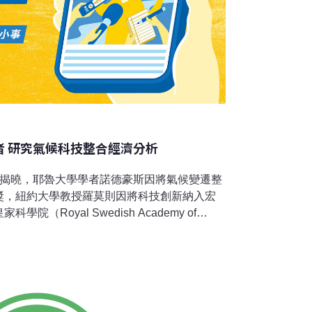
者 研究氣候科技整合經濟分析
）揭曉，耶魯大學學者諾德豪斯因將氣候變遷整
獎，紐約大學教授羅莫則因將科技創新納入宏
（Royal Swedish Academy of
示：「諾德豪斯和羅莫設計出方法，針對如何創造
濟成長，解決我們這個時代最基本且迫切的部
獎1日揭曉，物理學獎、化學獎和和平獎於2日
公布的經濟學獎為2018年諾貝爾頒獎季畫下句