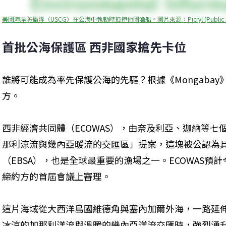
美國海岸防衛隊（USCG）在公海中執勤時扣押他國漁船。圖片來源：Picryl (Public D
首批公海保護區 西非國家搶先卡位
誰將可能成為率先保護公海的先驅？根據《Mongaba
方。
西非經濟共同體（ECOWAS），由奈及利亞、迦納等
那利涼流與幾內亞暖流的交匯區」提案，這塊被公認為
（EBSA），也是全球最重要的漁場之一。ECOWAS預
締約方的首屆會議上審理。
這片海域從大西洋島國維德角與塞內加爾外海，一路延
冰涼的加那利洋流與溫暖的幾內亞洋流交匯時，強烈湧