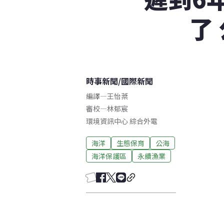
了
時事新聞
/
國際新聞
編譯
—
王怡棻
審校
—
林郁宸
環境資訊中心 綜合外電
海洋
生態保育
公海
海洋保護區
永續漁業