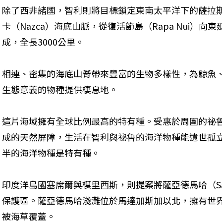
除了西非諸國，智利則將目標鎖定東南太平洋下的薩拉斯-戈麥
卡（Nazca）海底山脈，從復活節島（Rapa Nui）向
成，全長3000公里。
相連、密集的海底山脊帶來豐富的生物多樣性，為鯨魚
生態意義的物種提供棲息地。
這片海域擁有全球比例最高的特有種。受惠於周圍的祕
成的天然屏障，生活在智利與祕魯的海洋物種能遺世孤
半的海洋物種是特有種。
印度洋島國塞席爾與模里西斯，則提案將薩亞德馬哈（Saya
保護區。薩亞德馬哈淺灘位於馬達加斯加以北，擁有世界最
被海草覆蓋。