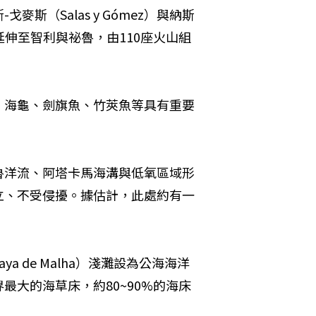
斯（Salas y Gómez）與納斯
東延伸至智利與祕魯，由110座火山組
、海龜、劍旗魚、竹莢魚等具有重要
魯洋流、阿塔卡馬海溝與低氧區域形
立、不受侵擾。據估計，此處約有一
 de Malha）淺灘設為公海海洋
大的海草床，約80~90%的海床