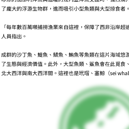
了龐大的浮游生物群，進而吸引小型魚類與大型掠食者
「每年數百萬噸捕撈漁業來自這裡，保障了西非沿岸超
人員指出。
成群的沙丁魚、鯷魚、鯖魚、鮪魚等魚類在這片海域悠
了生態與經濟價值。此外，大型魚類、鯊魚會在此覓食
北大西洋與南大西洋間。這裡也是玳瑁、塞鯨（sei wh