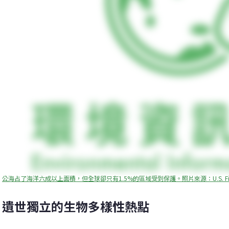
公海占了海洋六成以上面積，但全球卻只有1.5%的區域受到保護。照片來源：U.S. Fish and W
遺世獨立的生物多樣性熱點