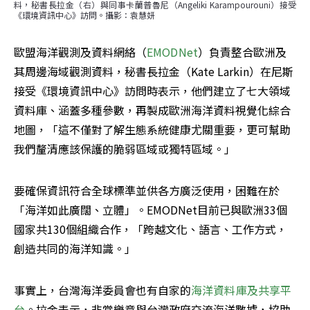
料，秘書長拉金（右）與同事卡蘭普魯尼（Angeliki Karampourouni）接受
《環境資訊中心》訪問。攝影：袁慧妍
歐盟海洋觀測及資料網絡（
EMODNet
）負責整合歐洲及
其周邊海域觀測資料，秘書長拉金（Kate Larkin）在尼斯
接受《環境資訊中心》訪問時表示，他們建立了七大領域
資料庫、涵蓋多種參數，再製成歐洲海洋資料視覺化綜合
地圖，「這不僅對了解生態系統健康尤關重要，更可幫助
我們釐清應該保護的脆弱區域或獨特區域。」
要確保資訊符合全球標準並供各方廣泛使用，困難在於
「海洋如此廣闊、立體」。EMODNet目前已與歐洲33個
國家共130個組織合作，「跨越文化、語言、工作方式，
創造共同的海洋知識。」
事實上，台灣海洋委員會也有自家的
海洋資料庫及共享平
台
。拉金表示，非常樂意與台灣政府交流海洋數據，協助