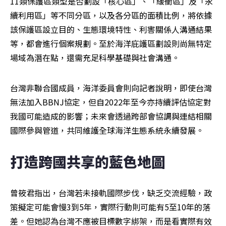
11類保護區類型是否劃設「核心區」、「緩衝區」及「永
續利用區」等不同分區，以及各分區的面積比例，將依據
該保護區設立目的、生態環境特性、利害關係人溝通結果
等，都會進行個案規劃。至於海洋庇護區劃設則尚無特定
場域為潛在點，還需充足科學基礎與社會溝通。
台灣非聯合國成員，海洋委員會則向記者說明，即使台灣
無法加入BBNJ協定，但自2022年至今亦持續評估協定對
我國可能造成的影響；未來會透過跨部會協調與連結相關
國際參與管道，共同維護全球海洋生態系統永續發展。
打造跨國共享的藍色地圖
曾筱君指出，台灣若未接軌國際步伐，缺乏交流經驗，政
策擬定可能會慢3到5年，實際行動則可能有5至10年的落
差。但她認為台灣不應被目標數字綁架，而是看實際有效