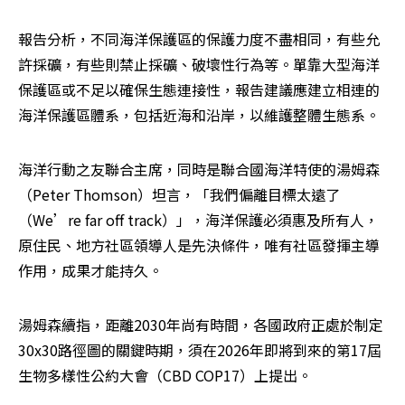
報告分析，不同海洋保護區的保護力度不盡相同，有些允
許採礦，有些則禁止採礦、破壞性行為等。單靠大型海洋
保護區或不足以確保生態連接性，報告建議應建立相連的
海洋保護區體系，包括近海和沿岸，以維護整體生態系。
海洋行動之友聯合主席，同時是聯合國海洋特使的湯姆森
（Peter Thomson）坦言，「我們偏離目標太遠了
（We’re far off track）」，海洋保護必須惠及所有人，
原住民、地方社區領導人是先決條件，唯有社區發揮主導
作用，成果才能持久。
湯姆森續指，距離2030年尚有時間，各國政府正處於制定
30x30路徑圖的關鍵時期，須在2026年即將到來的第17屆
生物多樣性公約大會（CBD COP17）上提出。