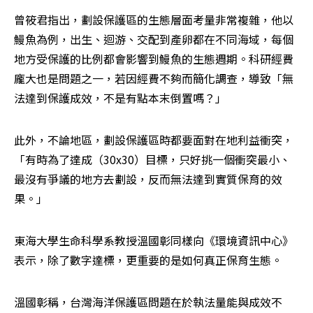
曾筱君指出，劃設保護區的生態層面考量非常複雜，他以
鰻魚為例，出生、迴游、交配到產卵都在不同海域，每個
地方受保護的比例都會影響到鰻魚的生態週期。科研經費
龐大也是問題之一，若因經費不夠而簡化調查，導致「無
法達到保護成效，不是有點本末倒置嗎？」
此外，不論地區，劃設保護區時都要面對在地利益衝突，
「有時為了達成（30x30）目標，只好挑一個衝突最小、
最沒有爭議的地方去劃設，反而無法達到實質保育的效
果。」
東海大學生命科學系教授溫國彰同樣向《環境資訊中心》
表示，除了數字達標，更重要的是如何真正保育生態。
溫國彰稱，台灣海洋保護區問題在於執法量能與成效不