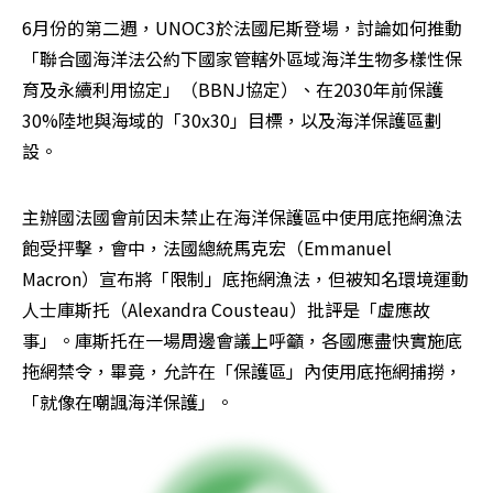
6月份的第二週，UNOC3於法國尼斯登場，討論如何推動
「聯合國海洋法公約下國家管轄外區域海洋生物多樣性保
育及永續利用協定」（BBNJ協定）、在2030年前保護
30%陸地與海域的「30x30」目標，以及海洋保護區劃
設。
主辦國法國會前因未禁止在海洋保護區中使用底拖網漁法
飽受抨擊，會中，法國總統馬克宏（Emmanuel 
Macron）宣布將「限制」底拖網漁法，但被知名環境運動
人士庫斯托（Alexandra Cousteau）批評是「虛應故
事」。庫斯托在一場周邊會議上呼籲，各國應盡快實施底
拖網禁令，畢竟，允許在「保護區」內使用底拖網捕撈，
「就像在嘲諷海洋保護」。