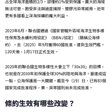
占全球海洋面積的2/3，卻僅約1%受到保護。廣大的海域
無法可管，飽受非法與過度捕撈、塑膠污染等威脅，近年
更有多國看上深海採礦的龐大利益。
2023年6月，聯合國通過《國家管轄外區域海洋生物多樣
性保育及永續利用協定》（BBNJ協定）（簡稱公海條
約）。去（2025）年9月獲得60國批准，達到生效門檻。
120天後，1月17日正式生效。
2020年的聯合國生物多樣性大會立下「30x30」的目標，
也就是在2030年前保護全球30%的陸地與海洋。要達成這
一點，公海保護是一大關鍵。截至今（19）日，已有83個
國家完成批准程序，美、英等國則尚未完成批准。
條約生效有哪些改變？