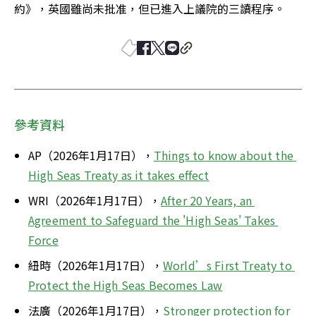
約》，英國雖尚未批准，但已進入上議院的三讀程序。
參考資料
AP（2026年1月17日），
Things to know about the 
High Seas Treaty as it takes effect
WRI（2026年1月17日），
After 20 Years, an 
Agreement to Safeguard the 'High Seas' Takes 
Force
紐時（2026年1月17日），
World’s First Treaty to 
Protect the High Seas Becomes Law
法廣（2026年1月17日），
Stronger protection for 