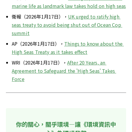
marine life as landmark law takes hold on high seas
衛報（2026年1月17日），
UK urged to ratify high 
seas treaty to avoid being shut out of Ocean Cop 
summit
AP（2026年1月17日），
Things to know about the 
High Seas Treaty as it takes effect
WRI（2026年1月17日），
After 20 Years, an 
Agreement to Safeguard the 'High Seas' Takes 
Force
你的關心，關乎環境—讓《環境資訊中