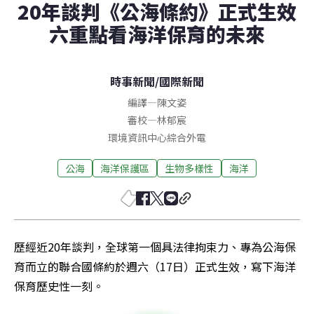
20年談判《公海條約》正式生效
六重點看海洋保育的未來
時事新聞
/
國際新聞
編譯
—
陳文姿
審校
—
林郁宸
環境資訊中心綜合外電
公海
海洋保護區
生物多樣性
海洋
歷經近20年談判，全球第一個具法律拘束力、專為公海保
育而立的聯合國條約於週六（17日）正式生效，寫下海洋
保育歷史性一刻。