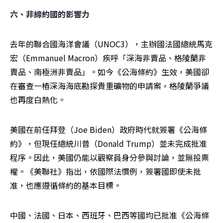
六、非締約國的影響力
去年的聯合國海洋會議（UNOC3），主辦國法國總統馬克
宏（Emmanuel Macron）疾呼「深海非賣品、格陵蘭非
賣品、南極洲非賣品」。如今《公海條約》生效，美國卻
在審查一樁深海海底勘探貴重礦物的申請案，格陵蘭爭議
也再度白熱化。
美國在前任拜登（Joe Biden）政府時代就簽署《公海條
約》，但現任總統川普（Donald Trump）並未完成批准
程序。因此，美國仍能以觀察員身分參與討論，並無投票
權。《美聯社》指出，依國際法慣例，簽署國即使未批
准，也應遵循條約的基本目標。
中國、法國、日本、西班牙、巴西等國均已批准《公海條