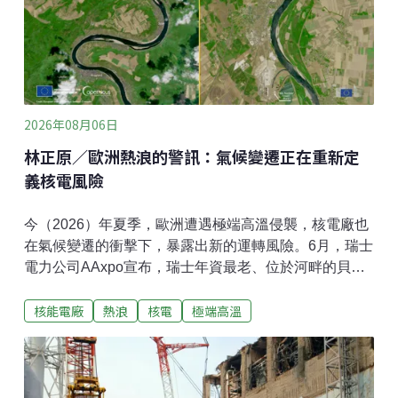
2026年08月06日
林正原／歐洲熱浪的警訊：氣候變遷正在重新定
義核電風險
今（2026）年夏季，歐洲遭遇極端高溫侵襲，核電廠也
在氣候變遷的衝擊下，暴露出新的運轉風險。6月，瑞士
電力公司AAxpo宣布，瑞士年資最老、位於河畔的貝茲
瑙（Beznau）核電廠，被迫暫時停止兩座反應爐運轉。
核能電廠
熱浪
核電
極端高溫
由於阿勒河（Aare River）水溫升至25°C以上，且持續
攀升，河水已無法提供足夠冷卻效果。進入7月，法國同
樣面臨熱浪挑戰。法國電力集團（EDF）表示，為遵守
溫排水排放規範，避免高溫排水進一步傷害河川生態，
位於加龍河、隆河與默茲河畔的戈爾費什（Golfech）、