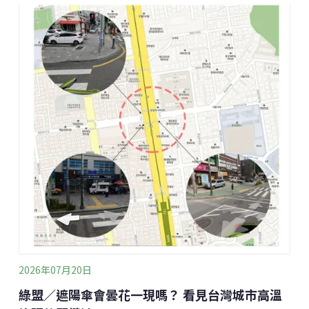
碳排放，恐怕忽略了真正決定核能未來的關鍵因素。曾
任美國中央情報局（CIA）局長、國防部副部長，也是
麻省理工學院（MIT）榮譽教授的約翰．杜奇（John
Deutch）2026年6月底發表《未來核能部署涉及的非經
濟因素》（Non-Economic Matters Involved in Future
Nuclear Deployment）報告指出，未來核能建設最大的
挑戰，未必是經濟性，而是四項經常被忽略的「非經濟
因素」：核事故、核廢料、燃料循環，以及核武擴散風
險。這些問題無法單靠市場機制解決，卻
2026年07月20日
綠盟／遮陽傘會曇花一現嗎？ 看見台灣城市高溫