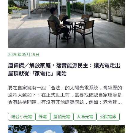
年底前達成30%面積納入保護範圍的目標，將更難實
現。此外，OECM重要的特徵以及和傳統保護區的不
同，在於它把傳統保護區的思維由「劃設禁區」轉變為
「多元治理」；由「政府主導」轉變為「社區／產業參
2026年05月19日
唐偉傑／解放家庭，落實能源民主：讓光電走出
屋頂就從「家電化」開始
要在自家擁有一組「合法」的太陽光電系統，會經歷的
過程大致如下：在正式動工前，需要找確認自家環境是
否有結構問題，有沒有其他建築問題，例如：老舊建
築、既存違建等。之後，必須先向地方政府取得「同意
陽台小光電
綠電
屋頂光電
太陽光電
公民電廠
備案」，並處理複雜的免雜照證明；若涉及與電網的物
理連結，還得跨過台電的「併聯審查」大關。這僅僅是
開端，完工後還需向能源署或地方機關申請「設備登