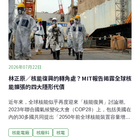
布熱（Bugey）及舒茲（Chooz）核電廠反應爐陸續降
載甚至停機。
2026年07月22日
林正原／核能復興的轉角處？MIT報告揭露全球核
能擴張的四大隱形代價
近年來，全球核能似乎再度迎來「核能復興」討論潮。
2023年聯合國氣候變化大會（COP28）上，包括美國在
內的30多國共同提出「2050年前全球核能裝置容量增加
三倍」的倡議，希望藉由核能協助減碳、因應能源安全
核能電廠
核廢料
核電
及滿足未來電力需求。然而，這樣的願景究竟建立在什
麼基礎之上？如果公共討論只聚焦於發電成本、電價或