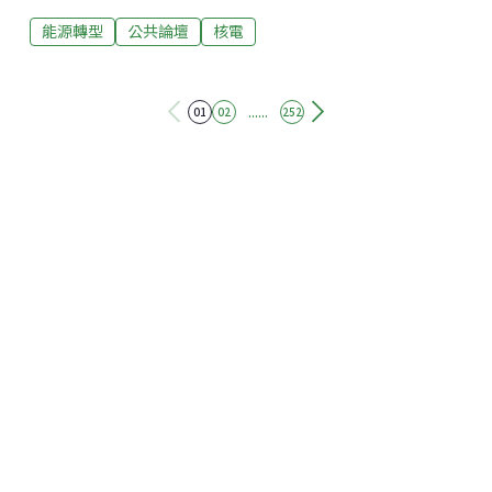
認為，針對尚在評估中的未成熟技術，公開發言需要更
能源轉型
公共論壇
核電
謹慎，行政院若僅因產業對穩定供電的期待，便對尚未
商轉、風險與成本高度不確定的核能技術表態，顯得草
率且不負責任。能源是大眾之事 產業需求不應凌駕一切
半導體產業是台灣經濟支柱，但能源政策不能只為回應
......
01
02
252
單一產業的焦慮，而忽略整體能源系統的安全、風險承
擔與長期社會成本。能源轉型的核心不只是「電力不能
中斷」，更關乎供電方式、風險承擔、外部成本，以及
是否會把未解決的問題留給未來世代。卓院長談及新式
核能時，仍忽略了目前國際上所謂的新式核能技術，特
別是小型模組化反應爐（Small Modular Reactor,
SMR），多數仍停留在設計、示範或補貼支撐階段，距
離商轉與穩定供電仍有距離。對新式核能的引進，需要
理性評