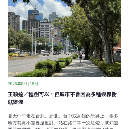
記」，並納入每年的光電模組回收費體系。其門檻之
高，讓參與再生能源發電成為了一種「特權」
（Privilege）。數據背後的困境——被遺忘的80%都市
公民如果說，行政程序的繁瑣尚能仰賴專業代辦，但都
會區的住宅型態，卻是民眾難以跨越的物理障礙。根據
民國109年人口及住宅普查，台灣有超過54% 的住宅為4
層樓以上的集合式住宅；在台北市與新北市，這一比例
更突破85%。這意味著，全台有超過半數、雙北甚至有
八成以上的居民，在現行屋頂光電的遊戲規則下，是難
以參與能源轉型的。
2026年05月18日
王穎達／種樹可以，但城市不會因為多種幾棵樹
就變涼
夏天中午走在台北、新北、台中或高雄的馬路上，很多
地方其實不需要溫度計。站在路口等一次紅燈，就知道