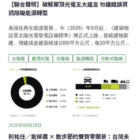
【聯合聲明】破解屋頂光電五大謠言 勿讓錯誤資
訊阻礙能源轉型
為強化再生能源發展， 今（2026）年8月起，《建築物
設置太陽光電發電設備標準》將正式上路，規範建物新
建、增建或改建面積達1000平方公尺，每20平方公尺應
裝設1kW太陽光電。但近期卻出現影響房價、造成安全
太陽能
屋頂光電
光電板
能源轉型
分散式電網
風險、管理責任不明等擔憂聲浪。針對社會各界的疑慮
與誤解，地球公民基金會、綠色公民行動聯盟等逾10個
公民團體，提出破解屋頂光電五大謠言及強化消防安全
說明，期盼釐清相關謠言與錯誤資訊，讓公共討論回歸
科學事實與理性對話。Q：屋頂光電是血滴子、沒有管
制？A：這並非事實，屋頂光電皆有嚴格認證與安全管
理規範根據《建築物設置太陽光電發電設備標準》規
範，太陽光電模組模組須通過17級風（5400Pa）風壓測
試。屋頂光電從設計、施工到維運亦依據《設置再生能
2026年06月18日
源設施免請領雜項執照標準》，需由建築師、土木技師
或結構技師出具結構安全證明，特定情況下更須檢附結
利祐任／氣候週 × 散步節的雙齊零願景：台灣未