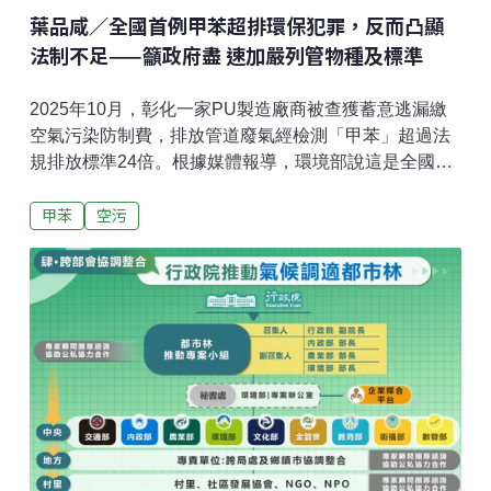
葉品咸／全國首例甲苯超排環保犯罪，反而凸顯
法制不足——籲政府盡 速加嚴列管物種及標準
2025年10月，彰化一家PU製造廠商被查獲蓄意逃漏繳
空氣污染防制費，排放管道廢氣經檢測「甲苯」超過法
規排放標準24倍。根據媒體報導，環境部說這是全國
「首例」查獲事業因排放有害空氣污染物超出排放限值
甲苯
空污
的環保犯罪案件，涉犯《空氣污染防制法》。2019年，
南投一家公司為了減少空氣污染防制費支出，除了減少
物料的申報，更以暗管偷排未經處理包括甲苯的廢氣，
以減少空污防制耗材的使用。其中偷排行為遭地方檢察
署檢察官依《刑法》第190條之1第2項「因事業活動排
放有害健康之物污染空氣罪」起訴 ，不過最後法院判決
無罪。甲苯是常用於油漆塗料、黏著劑、乾洗業之乾洗
劑等之化學品，在空污法中被認定為有害空氣污染物
種。依勞動部職安署發布的〈職業性甲苯中毒認定指
引〉指出：「甲苯的主要健康危害是其麻醉性和神經毒
性，暴露於甲苯可引起局部刺激症狀、中樞神經毒性、