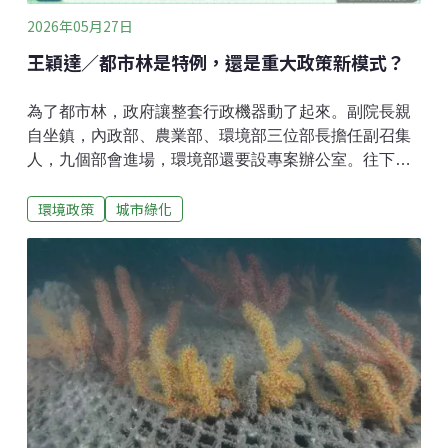
肝和腎毒性、聽力、視力毒性、生殖毒性和心臟毒
2026年05月27日
性」。
王穎達／都市林是特例，還是重大政策新模式？
為了都市林，政府讓整套行政機器動了起來。副院長親
自坐鎮，內政部、農業部、環境部三位部長擔任副召集
人，九個部會進場，環境部還要設專案辦公室。往下還
有六個工作組，分別處理氣候資料、樹木管理、適種養
環境政策
城市綠化
護、循環利用、企業參與與地方綠點。這不再是植樹節
活動，也不是地方政府在公園補種幾排樹，而是把都市
林推上國家級治理規格。接下來，政府還預計在今年6月
到10月間，動員學者專家、民間團體、地方政府與企業
代表，辦理50場社會溝通，並在10月向行政院提出六年
期「報院計畫」，納入第四期國家氣候變遷調適行動計
畫；後續也將成立專案辦公室，並研議專法與相關經
費。都市林當然有其必要。台灣都市夏天太熱，國際上
也有不少城市把都市林視為氣候調適的重要手段。要補
上這一塊，不難理解。真正需要追問的，並非要不要種
樹，而是政府為何給都市林這樣的規格待遇。國家級規