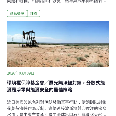
問題在哪裡。柏油路面在發燙，機車與汽車排出熱氣，
公車站沒有完整遮蔭。人行道被變電箱、招牌、機車、
熱島效應
種樹
畸零樹穴切成一段一段。旁邊可能有幾棵行道樹，但樹
冠太小，遮不到人；根部被水泥和管線卡住，長不大；
颱風季一來，地方政府又先擔心倒伏和民怨，修剪到只
剩幾根枝條。這種城市，不會因為多辦幾場植樹活動就
變涼。環境部彭啟明部長近期提出都市林與都市種樹計
畫，想用綠蔭、遮蔽和植栽降溫，回應越來越嚴重的都
市高溫。方向本身可以理解。台灣城市太熱，早已超出
舒適度問題，牽涉公共健康、能源使用和氣候調適。但
令人擔心的是，政策溝通若把焦點放在「種樹」兩字，
很容易讓民眾以為都市熱島可以靠一人一樹、企業 ESG
2026年03月09日
認養、社區綠化來解決。這會讓問題失焦，也可能讓資
環境權保障基金會／風光無法被封鎖，分散式能
源配置走錯方向。台灣都市熱島的成因，不能只歸咎於
樹不夠。更大的問題在於，過
源是淨零與能源安全的最佳策略
近日美國與以色列對伊朗發動軍事行動，伊朗則以封鎖
荷莫茲海峽作為反制。這條連接波斯灣與印度洋的狹窄
水道，是中東主要產油國向全球出口石油與液化天然氣