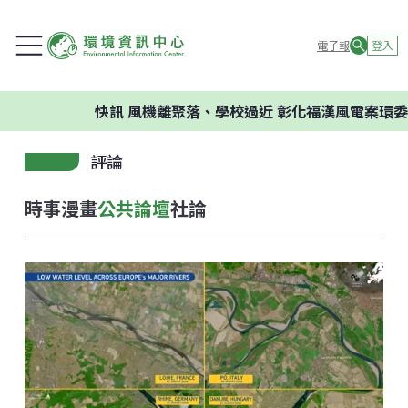
電子報
登入
快訊
風機離聚落、學校過近 彰化福漢風電案環委建議不應
評論
時事漫畫
公共論壇
社論