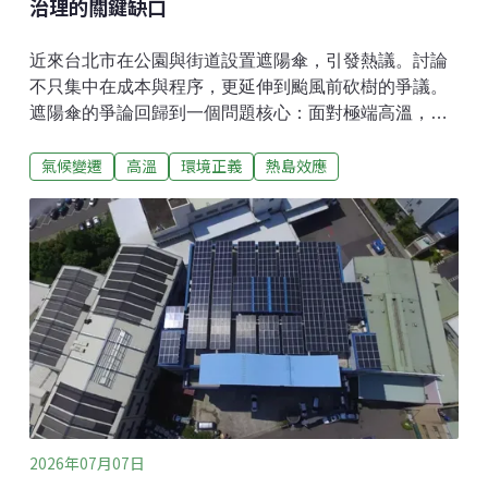
治理的關鍵缺口
近來台北市在公園與街道設置遮陽傘，引發熱議。討論
不只集中在成本與程序，更延伸到颱風前砍樹的爭議。
遮陽傘的爭論回歸到一個問題核心：面對極端高溫，市
民對城市綠蔭與遮陽的期待日益迫切，但台灣在對抗高
氣候變遷
高溫
環境正義
熱島效應
溫的公共政策上，仍缺乏清楚一致的標準與整體規劃。
目前的政策討論，往往流於零星工程，而非從都市空
間、行人安全與後續維護來做通盤考量。各縣市若要進
一步推動遮陽與降溫措施，除了談設施外觀、造價成
本，更應公布客觀的選址與管理依據，使大眾可以檢視
政策成效，也讓遮陽傘規劃回歸到宏觀的城市高溫調適
治理。事實上，台灣部分遮陽傘便是從韓國引進，過去
也有地方民意代表赴韓考察，顯示此類措施是有國際城
市治理脈絡可循。韓國早已將路口遮蔭納入都市規劃，
從選址、安全到維護都有明確規章。台灣若想借鏡韓國
經驗，將遮陽傘制度化管理，可從修訂《市區道路條
例》及《市區道路及附屬工程設計標準》著手，增訂相
2026年07月07日
關的設置規範。抗暑不能只靠零星試辦，唯