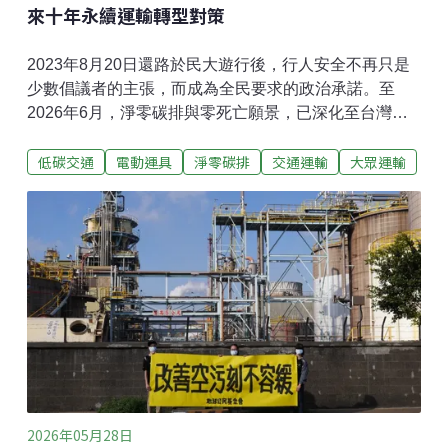
構計算書。屋頂光電已是發展成熟且受制度規範的技
來十年永續運輸轉型對策
術，透過結構
2023年8月20日還路於民大遊行後，行人安全不再只是
少數倡議者的主張，而成為全民要求的政治承諾。至
2026年6月，淨零碳排與零死亡願景，已深化至台灣現
行交通轉型的政策推行結構裡。這也代表著，台灣永續
低碳交通
電動運具
淨零碳排
交通運輸
大眾運輸
運輸轉型已經開始進入深水區，政策的溝通與檢視將在
量化目標與質化目標上變得更為確切。 因此，「台灣氣
候行動網絡」與「還路於民」將在一系列的活動盤點台
灣交通政策未來轉型的方向，同時也發布街道願景報告
書，檢視台灣當前面臨的永續運輸轉型挑戰。聯合國永
續運輸十年 台灣運輸政策需對齊的重點領域2026～
2035年，是聯合國永續運輸十年，其核心願景在於：利
用運輸作為推動經濟增長、改善社會公平及應對氣候變
遷的關鍵驅動力。目標是建立一個安全、可負擔、無障
礙且低碳的全球運輸系統。
2026年05月28日