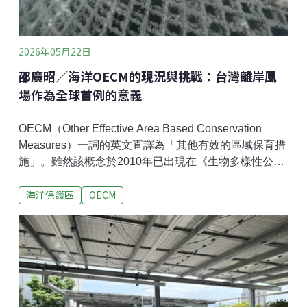
格不是無限資源行政體系沒有無限大的會議室，也沒有
用不完的人力。副院長的時間
2026年05月22日
邵廣昭／海洋OECM的現況與挑戰：台灣離岸風
場作為全球首例的意義
OECM（Other Effective Area Based Conservation
Measures）一詞的英文直譯為「其他有效的區域保育措
施」。雖然該概念於2010年已出現在《生物多樣性公
約》第十次締約方大會（COP10）的愛知目標11中，但
海洋保護區
OECM
當時只是提出「保護區＋其他有效措施」的概念，並沒
有明確的定義。直到2018年第14次締約方大會
（COP14）才通過正式定義與判定標準，強調「非保護
區，但能長期有效保育生物多樣性」。2022年COP15通
過《昆明－蒙特婁全球生物多樣性框架》，將OECM納
入「30×30目標」時，OECM才被正式視為與保護區同
等重要的保育工具。少了它，全球陸域和海域要在2030