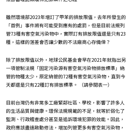
雖然環境部2023年增訂了甲苯的排放限值，去年所發生的
「首例」事件將有可能受到應有的處罰，但是目前法規列
管73種有害空氣污染物中，實際訂有排放限值還是只有23
種，這樣的落差會否讓少數的不法廠商心存僥倖？
除了排放限值以外，地球公民基金會早在2021年就指出另
一項管制法規「固定污染源有害空氣污染物排放標準」納
管的物種太少，原定納管的72種有害空氣污染物，直到今
天都還是只有22種訂有排放標準。 （請參閱表一）
目前台灣仍有非常多工廠緊鄰社區、學校，影響了許多人
的生活品質與健康。環保法規規範的不足，就等於弱化了
監測、行政稽查處分甚至是追訴環境犯罪的效能。因此，
政府應該盡速啟動修法，增加列管更多有害空氣污染物，