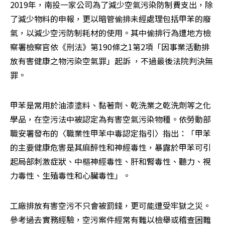
2019年，南投一家公司為了減少空氣污染防制費支出，除
了減少物料的申報，更以暗管偷排未經處理包括甲苯的廢
氣，以減少空污防制耗材的使用。其中偷排行為遭地方檢
察署檢察官依《刑法》第190條之1第2項「因事業活動排
放有害健康之物污染空氣罪」起訴 ，不過最後法院判決無
罪。
甲苯是常用於油漆塗料、黏著劑、乾洗業之乾洗劑等之化
學品，在空污法中被認定為有害空氣污染物種。依勞動部
職安署發布的〈職業性甲苯中毒認定指引〉指出：「甲苯
的主要健康危害是其麻醉性和神經毒性，暴露於甲苯可引
起局部刺激症狀、中樞神經毒性、肝和腎毒性、聽力、視
力毒性、生殖毒性和心臟毒性」。
工廠排放有害空污不只會被罰錢，更可能遭受牢獄之災。
參考過去實務經驗，空污案件經常有難以檢舉或稽查困難