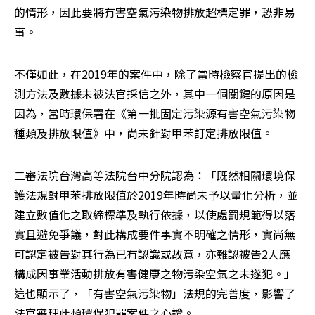
的情形，因此要將有害空氣污染物排放超標定罪，恐非易
事。
不僅如此，在2019年的案件中，除了當時檢察官提出的檢
測方法及數據未被法官採信之外，其中一個關鍵的原因是
因為，當時環保署在《第一批固定污染源有害空氣污染物
種類及排放限值》中，尚未針對甲苯訂定排放限值。
二審法院台灣高等法院台中分院認為：「既然相關環境保
護法規對甲苯排放限值於2019年時尚未予以量化分析，並
建立數值化之取締標準及執行依據，以使處罰規範得以落
實且避免爭議，對此構成要件事實不明確之情形，實尚無
可認定被告對其行為已有認識或故意，亦難認被告2人應
構成因事業活動排放有害健康之物污染空氣之未遂犯。」 
這也顯示了，「有害空氣污染物」法規的完善度，影響了
法官審理此類環保犯罪案件之心證。