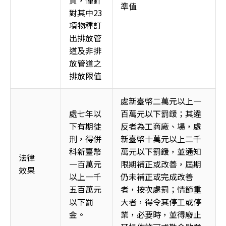
質，僅針
準值
對其中23
項物種訂
出排放管
道及非排
放管道之
排放限值
處新臺幣二萬元以上一
處七年以
百萬元以下罰鍰；其違
下有期徒
反者為工商廠、場，處
刑，得併
新臺幣十萬元以上二千
科新臺幣
萬元以下罰鍰，並通知
法律
一百萬元
限期補正或改善，屆期
效果
以上一千
仍未補正或完成改善
五百萬元
者，按次處罰；情節重
以下罰
大者，得令其停工或停
金。
業，必要時，並得廢止