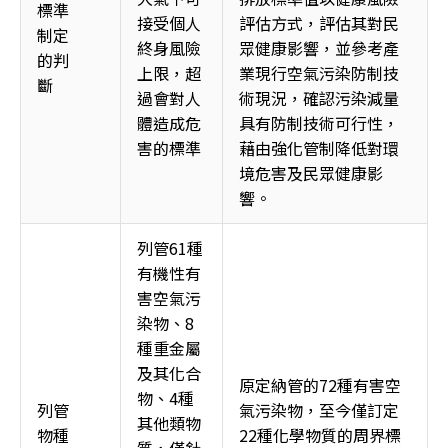
標準
接受個人
評估方式，評估其對民
制定
終身風險
眾健康影響，並參考產
的判
上限，超
業現行空氣污染防制技
斷
過會對人
術現況，確認污染減量
體造成危
具有防制技術可行性，
害的標準
藉由強化管制降低對環
境危害及民眾健康影
響。
列管61種
有機性有
害空氣污
染物、8
種重金屬
及其化合
原定納管的72種有害空
物、4種
列管
氣污染物，至今僅訂定
其他類物
物種
22種化學物質的周界標