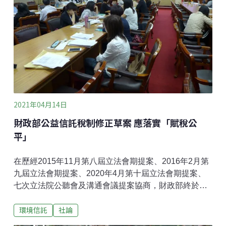
用塑膠袋的日子。不過，我們究竟只是繼續「使用」塑
膠袋，還是已經過度「依賴」了呢？經濟部估算，每月
聚乙烯產能增加後，可以做出12.5億個塑膠袋。但不分
朝野立委都質疑，經濟部增加產量，與環境部的限塑方
向有矛盾。立院社會福利與衛生環境委員會8日邀請環境
部、經濟部針對塑膠穩定供給及減塑政策進行專題報告
並備質詢。國民黨立委王育敏指出，民眾囤積加上經濟
部增產，塑膠總量恐怕
2021年04月14日
財政部公益信託稅制修正草案 應落實「賦稅公
平」
在歷經2015年11月第八屆立法會期提案、2016年2月第
九屆立法會期提案、2020年4月第十屆立法會期提案、
七次立法院公聽會及溝通會議提案協商，財政部終於
2021年2月18日預告「所得稅法」與「遺產及贈與稅
環境信託
社論
法」部份條文修正草案，放寬行政法人及符合一定條件
的公益法人擔任公益信託受託人時，得享與信託業同等