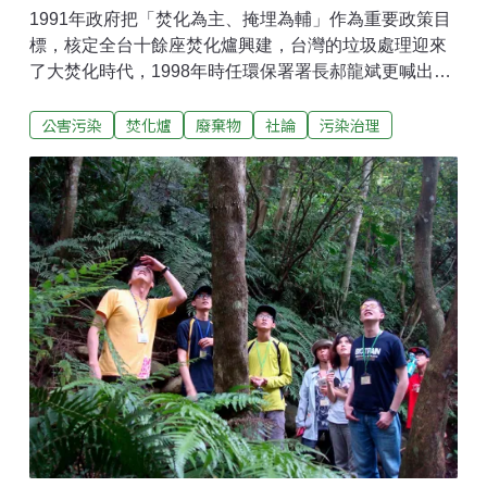
1991年政府把「焚化為主、掩埋為輔」作為重要政策目
標，核定全台十餘座焚化爐興建，台灣的垃圾處理迎來
了大焚化時代，1998年時任環保署署長郝龍斌更喊出
「一縣市一焚化廠」政策，要擴大興建36座焚化廠，其
公害污染
焚化爐
廢棄物
社論
污染治理
中就包含了台東垃圾焚化廠。政府卻錯估了垃圾量，當
年台東縣民每日產生的垃圾量約120公噸，焚化廠的設
計量卻高達300公噸，足足有兩倍以上，雖然焚化爐仍
可運作，卻會大幅度的降低其經濟效益，台東縣政府更
要補貼委外經營的廠商鉅額處理費用，再加上焚化爐周
邊的居民組成自救會，強烈反對台東焚化爐興建啟用，
最終台東焚化廠雖在2005年完工，卻沒有順利啟用。也
因政府未履約，承包工程的達和大豐環保公司因此在
2009年提起仲裁，要求縣政府以29.6億元賠償公司損失
並將焚化廠買回，2011年第二次仲裁結果出爐，要求台
東縣政府以19.6億元買下這座興建成本不到15億的焚化
爐，台東縣政府決定認賠不再上訴，買下焚化爐後每年