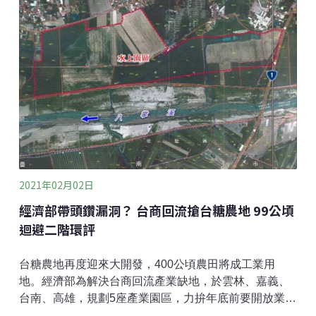
之租稅優惠。此雖已解決一部分現行法令中對於目前環
境公益信託不合理課稅之狀況，但我們仍憂心，修正後
條文顯示賦稅優惠情況依然不以公益信託落實公益作為
為主要考量，未盡「賦稅公平」原則；也未詳加說明現
存已不當課稅的情形處理方式；此外，草案條文與修正
說明中，財政部修法意旨僅強調「順應社會趨勢的改變
與信託法的修正而增修」，卻未清楚說明此一稅制是經
歷多次提案協商，且因不合理課稅前提與落實租稅公平
的理論基礎。因此，針對此次預告修正之內容，本會提
出如下之聲明，冀盼修正草案回歸「賦稅公平」等稅法
基本原則的脈絡下
2021年02月02日
經濟部帶頭鑽漏洞？ 台商回流搶台糖農地 99公頃
迴避二階環評
台糖農地再度迎來大開發，400公頃農田將成工業用
地。經濟部為解決台商回流產業缺地，於雲林、嘉義、
台南、高雄，規劃5座產業園區，力拚年底前要開放業者
進駐。根據《環評法》規定，新闢100公頃以上產業園