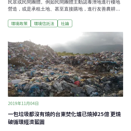
民眾或民間團體。例如民間團體主動認養溼地進行棲地
營造，或是承租土地、甚至直接購地，進行友善農耕行
動，倡議里山生態，保護在地農村生態的生物多樣性
環境政策
環境信託法
社論
等。然而這些都潛藏一個問題，10年之後、20年甚至50
年之後還能確保土地持續的被保護著嗎？土地所有者未
來想要用作其他用途，例如開發、賣掉，過去保育的努
力可能都無法延續了！民間保護區如何能長久經營？是
否已經有相關的法律機制可遵循？答案是有的。信託法
裡面的公益信託包含了環境信託，環境信託的全名是環
境保護公益信託，可以讓民間自發性的，把私有地規劃
為民間保護區，並且可以長久永續的保護下去。環境信
託的概念簡單來說，假設民眾自己有一塊土地想要保護
其上的自然環境，或是想要恢復土地上的自然生態並兼
具環境教育功能等，民眾可以找專業組織或是自己來作
為經營管理者（受託人），由受託人跟環保署申請將此
2019年11月04日
塊土地環境信託[1]，設定期
一包垃圾都沒有燒的台東焚化爐已燒掉25億 更燒
破循環經濟藍圖