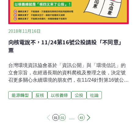
並致力於2019年度達成一萬個公開飲水點的目標。
2018年11月16日
向核電說不，11/24第16號公投請投「不同意」
票
台灣環境資訊協會基於「資訊公開」與「環境信託」的
立會宗旨，在經過長期的資料爬梳及整理之後，決定號
召更多關心永續環境的朋友們，在11/24針對第16號公
投，投下「不同意」票。簡稱為「以核養綠」的第16號
能源轉型
反核
以核養綠
公投
社論
公投案的主文是：「您是否同意：廢除電業法第95條第
1項，即廢除『核能發電設備應於中華民國一百十四年以
前，全部停止運轉』之條文？」也就是：用了近40年的
核一二三廠要再延役，而拼裝出來有安全疑慮的核四廠
......
01
02
43
要重啟。讓我們決定投下「不同意」票的理由為：核能
並非再生能源，以核並不能養綠11月4日以核養綠公投