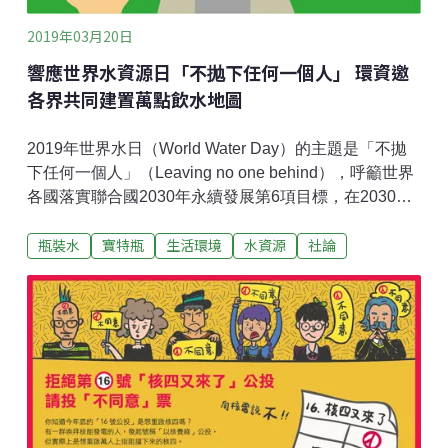
2019年03月20日
響應世界水資源日「不抛下任何一個人」 環資邀
各界共同建置萬點飲水地圖
2019年世界水日（World Water Day）的主題是「不拋
下任何一個人」（Leaving no one behind），呼籲世界
各國落實聯合國2030年永續發展第6項目標，在2030年
以前達成人人都可以享有水且取得安全、負擔得起的飲
瓶裝水
寶特瓶
生活環境
水資源
社論
用水。台灣環境資訊協會自2015年至今，持續推動
Water Go行動計畫，與開放街圖社群（Open Street
Map, OSM）等合作，以開放資料原則，共同建置Water
Go台灣免費飲水地圖（https://watergo.teia.tw），提供
民眾安全、免費的飲用水供水點的資料，並鼓勵民眾自
備水杯，兼顧環保減廢、健康。截至2019年，已有15個
縣市參與外，另有許多公私立機關團體如海巡署安檢
所、學校、咖啡店家、房仲業者、宮廟……等加入，累
計已超過三千個公開飲水點，供民眾自行補充飲用水，