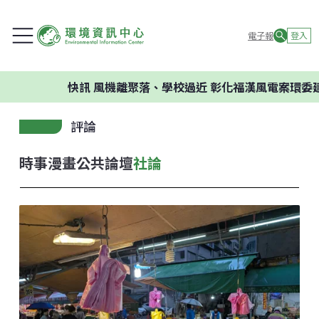
電子報
登入
快訊
風機離聚落、學校過近 彰化福漢風電案環委建議不應
評論
時事漫畫
公共論壇
社論