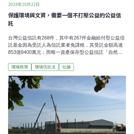
2019年10月22日
保護環境與文資，需要一個不打壓公益的公益信
託
台灣公益信託有268件，其中有267件金融給付型公益信
託基金因為受託人為信託業者免課稅，其受託金額高達
853億8400萬元；而唯一資產保存型公益信託「自然谷
環境教育基地」，則因受託人為非信託業者而被課徵所
環境政策
環境信託法
社論
得稅和贈與稅，平平是公益用途，卻一點都不公平，獨
厚信託業者，打壓公益團體！立法院於明（23）日下午
排審信託法部分修正條文，將討論民進黨陳曼麗委員、
王榮璋委員、時代力量黨團、及賴士葆委員四個版本的
信託法修正條文。本次修法除肯定立法院為促使金融給
付型公益信託發揮公益性外，長年推動國內環境信託及
自然保護的台灣環境資訊協會、荒野保護協會，與國內
第一起公益信託創辦人國立台北科技大學智慧財產權研
究所陳春山教授、推動文化資產信託的國立成功大學建
築學系徐明福榮譽教授、吳秉聲教授、清華大學環境與