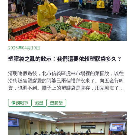
2026年04月10日
塑膠袋之亂的啟示：我們還要依賴塑膠袋多久？
清明連假過後，北市信義區虎林市場裡的菜攤說，以往
沿街販售塑膠袋的阿婆已兩個禮拜沒來了。向五金行叫
貨，也調不到。攤子上的塑膠袋是庫存，用完就沒了。
中東戰事延燒，國際原油供需失衡。根據經濟部盤點，
伊朗戰爭
減塑
塑膠袋
全國1033處市場中有284處市場塑膠袋供貨緊縮。面對
這場「塑膠袋之亂」，政府一手稽查非法囤貨哄抬，一
手協調優先供貨給商圈和市場；要解決中下游沒產品可
賣，也要解決中上游「沒料可製造」的問題，讓塑膠袋
的數量和價格回穩，換句話說，趕快讓大家回到繼續使