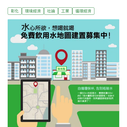
呈枋通通到場關注。平時冷清的環保署忽然熱鬧許多，
彰化
環境經濟
社論
工業
循環經濟
二林地區發展工業區促進會還號召四台遊覽車的鄉民北
上抗議，在環保署外頭舉牌子，有些牌子就只寫著「抗
議」兩個字，要帶去什麼場合都很方便。可惜這些關心
地方發展的陳抗民眾一大早就從彰化出門，眼看會議室
也沒有位子擠了，環評大會還沒開完就先搭車回彰化
去。最後環評委員開了四個小時的會，扛住這些官員的
「關心」，決議退回小組再審，沒讓彰化縣政府染指台
糖萬興農場這塊占地約352公頃的珍貴國土。彰化二林
精密機械園區從卓伯源任內開始喊，喊到現在十多年過
去，縣長已經換了三個，還是沒放棄在這塊土壤液化潛
勢區的農地上孵一顆「精機蛋」的夢想。開發單位號稱
說這裡與一路之隔中科二林有上下游產業關係，可是中
科二林園區至今仍有四分之三的土