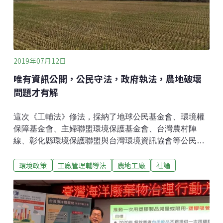
文化資源學系榮芳杰教授、成功大學法律學系陳思廷教
授、國立台北教育大學藝術與造形設計學系黃心蓉副教
授及恩典法律事務所
2019年07月12日
唯有資訊公開，公民守法，政府執法，農地破壞
問題才有解
這次《工輔法》修法，採納了地球公民基金會、環境權
保障基金會、主婦聯盟環境保護基金會、台灣農村陣
線、彰化縣環境保護聯盟與台灣環境資訊協會等公民團
體的訴求，將資訊公開納入法條中。同時也加強了未納
環境政策
工廠管理輔導法
農地工廠
社論
管工廠的處罰，以及中央取代地方政府直接執法的權
責，並納入20年的落日條款。但是，未將公民團體多年
來希望改善地方政府怠忽職守的公民訴訟條款納入，而
且對於將低污染工廠集中管理來改善農工雜陳亂象的問
題，則幾乎沒有法律作為。本會將持續監督政府，依法