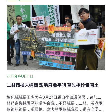
者使用，希望起到示範作用。接著，「沒有吸管，怎麼
喝珍珠奶茶啊？」一系列被過度簡化新聞捲起風波，模
糊了立法用意。然後（還好還有然後），幾經「只聞樓
梯響，不見人下來」的草案公聽會，總算是在相隔草案
公告後的半年多，今年3月11-13日於北、中、南各自舉
辦。公聽會後，我們特意相隔一段時間，等待混亂甚或
是過於煽情的報導、言論都沉澱下來，我們想好好的來
說我們的想法。此次草案方向大致如下（詳細草案預告
內容請見此 2018.06.08公告版本）：
2019年04月05日
二林精機未過關 彰縣府收手吧 莫染指珍貴國土
彰化縣縣長王惠美在3月27日親自坐鎮環保署，參加二
林精密機械園區的環評會議，不只縣長，二林、溪湖兩
個鎮的鎮長，張國棟、謝彥慧兩個縣議員，還有立委柯