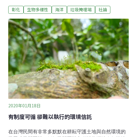
隨著漲退潮被帶出，進而污染海洋。芳苑掩埋場全域面
彰化
生物多樣性
海洋
垃圾掩埋場
社論
積約8.6公頃，其中部分場域已經封閉且復育綠美化完成
（2005年完成復育），剩餘部分雖仍有餘裕量，但由於
垃圾大量堆置導致過去多次發生悶燒情形引發居民抗
議，最終於2014年封場。台灣環境資訊協會自2019年起
開始關注濱海掩埋場議題，分別於2019年3月及8月前往
進行調查，大致可觀察到幾種情況：此處場址於調查時
所見雖未有立即污染，但由於該場址為依海直接興建海
堤、受海浪的衝擊侵蝕，且現場亦可見修補痕跡，綜合
考量下，我們認為這是一處環境風險較高，應規劃移除
的場址。
2020年01月18日
有制度可循 卻難以執行的環境信託
在台灣民間有非常多默默在耕耘守護土地與自然環境的