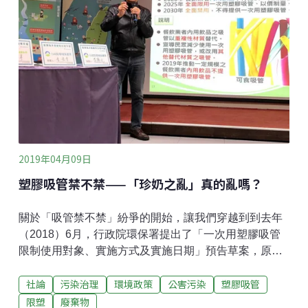
落實農地違規工廠的資訊公開政策，並透過持續報導及
追蹤，協同友會伙伴，共同促成中央及各縣市政府落實
管理與改善狀況。此外，研擬運用環境公益信託的策略
來協助守護農地及生物多樣性的策略，強化保護農地的
能量。農地違法工廠，涉及到污染、食安、消防安全及
不合法競爭從2016年以來，本會藉由環境資訊的專業，
結合地球公民基金會對工廠污染的專業、環境權保障基
金會在法律上的專業、主婦聯盟環
2019年04月09日
塑膠吸管禁不禁——「珍奶之亂」真的亂嗎？
關於「吸管禁不禁」紛爭的開始，讓我們穿越到到去年
（2018）6月，行政院環保署提出了「一次用塑膠吸管
限制使用對象、實施方式及實施日期」預告草案，原草
案設定於當時的一年後（2019年7月起），由「公部
社論
污染治理
環境政策
公害污染
塑膠吸管
門、公私立學校、百貨公司及購物中心、連鎖速食店」
等四大類場所帶頭不提供一次用塑膠吸管給內用的消費
限塑
廢棄物