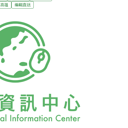
宵鹽水蜂炮激情過後 清除29.5噸炮屑垃圾台
高雄
編輯直送
，市府13日清晨啟動清理作業，調派大批清潔
到中午才完成清除29.5公噸炮屑及垃圾，恢
門聖母廟2月8日高空煙火也吸引大量人潮，隔
11輛機具進場善後，共清出21公噸炮屑及垃