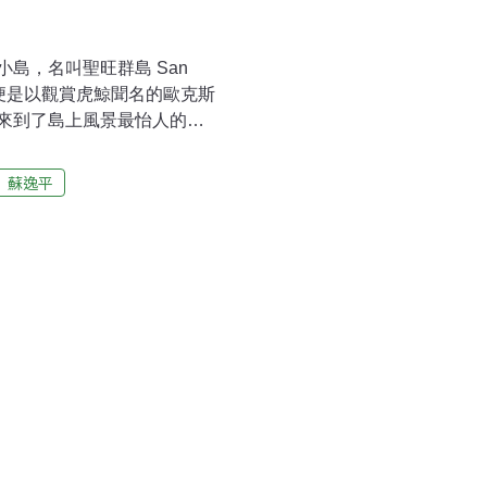
島，名叫聖旺群島 San
麗的便是以觀賞虎鯨聞名的歐克斯
來到了島上風景最怡人的蘿
之處便是每個房間都建在半山
太平海，而每一個房間的陽
蘇逸平
鹿、浣熊前來輕叩你的房
只要有一包小餅，往往就可
午後。 在那個下午，我們一
餅，自在地在清爽的森林空
人員更悄聲地指著一隻大腹
隨時就要生產。不過，高興
的到來便逐漸褪去，夜幕低