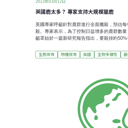
2013年03月12日
英國鹿太多？ 專家支持大規模獵鹿
英國專家呼籲針對鹿群進行全面獵殺，預估每年
殺。專家表示，為了控制日益增多的鹿群數量
籲罩始於一篇新研究報告指出，要殺掉約50%
控制在合理的數量內。而比起過去所建議20%
相當大規模的屠殺。有一說法指稱鹿群對林地
生態保育
物種保育
英國
生物多樣性
鹿
農作物、在公路上造成意外並威脅到市區的公
授Dr. Paul Dolman表示，由經過訓練並
是最能有效控制鹿群數量的方法。雖然鹿群的
土地上，但事實上直到在維多利亞女王時代重
土的野生鹿群早已消失1000年了。現今鹿群
數量了，目前預估鹿群的數量約有150萬頭，
年因為在馬路上和鹿相撞引發的交通事故，造成