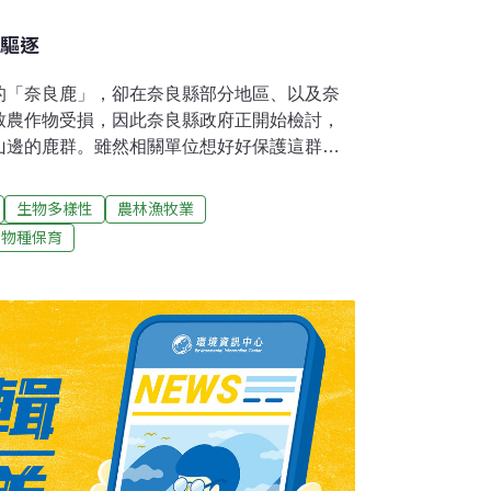
遭驅逐
的「奈良鹿」，卻在奈良縣部分地區、以及奈
致農作物受損，因此奈良縣政府正開始檢討，
山邊的鹿群。雖然相關單位想好好保護這群
不斷，奈良縣政府等相關單位正集結專家設立
可，進行鹿群的管理。觀光特色之一的「奈良
生物多樣性
農林漁牧業
內約有1000頭鹿棲息此地。而天然紀念物的
物種保育
市範圍」。出了公園後，距離此地最近的山區
縣政府的調查數字顯示，「住在山區的鹿比住
縣政府於2008年12月，在奈良市和供奉鹿為
動為宗旨的財團法人「奈良鹿愛護協會」，再
鹿的檢討會」， 進行鹿隻數量管理、農業・人
，奈良縣政府在第13年度中的檢討會和其它幾