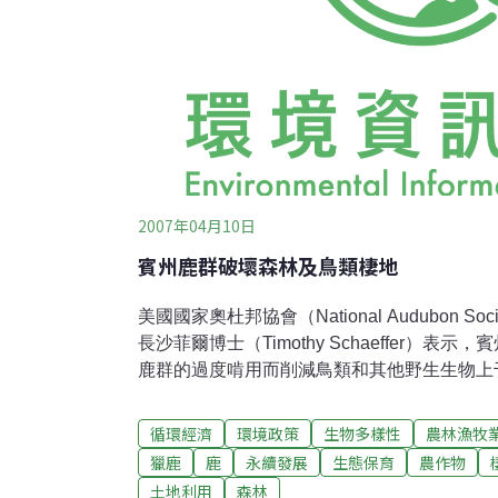
2007年04月10日
賓州鹿群破壞森林及鳥類棲地
美國國家奧杜邦協會（National Audubon 
長沙菲爾博士（Timothy Schaeffer）
鹿群的過度啃用而削減鳥類和其他野生生物上
爾博士於賓州黎巴嫩郊區和農業議題聽證會中
會（Senate Agriculture and Rural Affai
循環經濟
環境政策
生物多樣性
農林漁牧
沙菲爾博士指稱賓州鹿是在城市無限擴張之後
獵鹿
鹿
永續發展
生態保育
農作物
脅。他表示：「我們已有各種記錄，關於鹿對
土地利用
森林