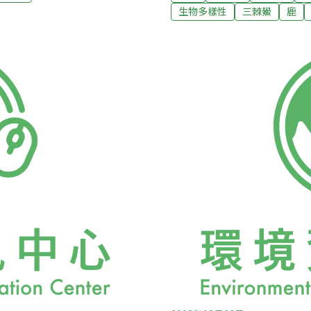
件，但當事人未有報案紀
施行。（中央社報導）台南元
生物多樣性
三棘鱟
鹿
南元宵夜鹽水蜂炮激情過後
人員及各式機具冒雨進駐，直
復市容。此外，安南區鹿耳
天清晨6時投入115名人員及
圾。（中央社報導）