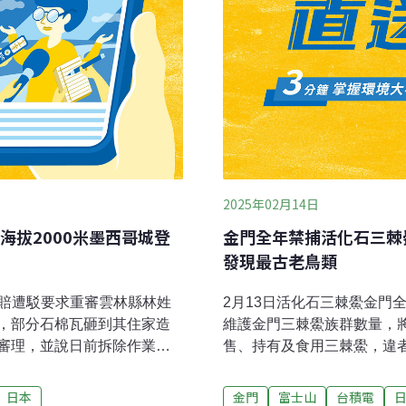
2025年02月14日
海拔2000米墨西哥城登
金門全年禁捕活化石三棘
發現最古老鳥類
國賠遭駁要求重審雲林縣林姓
2月13日活化石三棘鱟金門
，部分石棉瓦砸到其住家造
維護金門三棘鱟族群數量，
審理，並說日前拆除作業未
售、持有及食用三棘鱟，違
產歸雲林縣政府，雲林縣交
歷史，因此有「活化石」之
償法審查須具備公共設施管
府公告「金門縣三棘鱟禁捕措
日本
金門
富士山
台積電