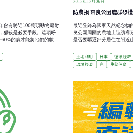
2012年12月06日
防農損 奈良公園鹿群恐
會有將近100萬頭動物遭射
最近登錄為國家天然紀念物
，獵殺是必要手段。這項呼
良公園周圍的農地上陸續導
~60%的鹿才能將牠們的數量
是否要驅逐部分居住在附近
~30%的獵殺率，這可以說是
鹿，但是由於農作物的災情
有相當災難性的影響、破壞
專責組織，爭取文化廳的許
土地利用
日本
循環經濟
共安全。東英格利亞大學教
鹿」，為野生動物，奈良公園
環境經濟
鹿
生態保育
持有執照的專業獵人來進行獵殺，
棲息區域也被認定為「奈良
活動範圍僅限於貴族的私人
等，也住了許多的鹿群，從
新引入鹿群之前，英格蘭本
在公園內的數量還多」。奈良
的數量已經超過冰河時期時的
神的春日大社內，與保護活
但沒有人知道確切的數量。每
加上專家學者們，設置了「
1萬4000多
身安全對策等的協議。另外
位專家學者的委員會議