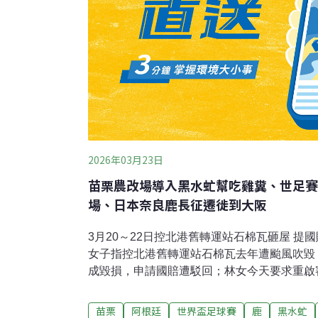
2026年03月23日
苗栗農改場導入黑水虻幫吃雞糞、世足賽
場、日本奈良鹿長征遷徙到大阪
3月20～22日控北港舊轉運站石棉瓦砸屋 提
女子指控北港舊轉運站石棉瓦去年遭颱風吹毀
成毀損，申請國賠遭駁回；林女今天要求重啟
灑水防治揚塵，有失職之責。北港舊轉運站財
通工務局長汪令堯提供文字稿回應，依國家賠
苗栗
阿根廷
世界盃足球賽
鹿
黑水虻