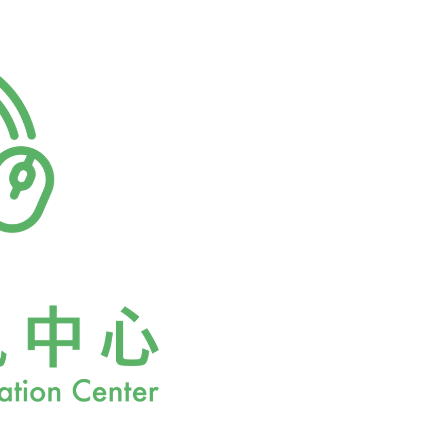
的人命和產物喪失，以及鹿
生長，並因為牠們經常在公
數據顯示不樂觀的局面。」
南部的卡拉布里亞(Calab
研究顯示，從他們抽取的4萬
想要的那些鹿，不過得有人把
更新（fore
長、綠黨領袖史坎尼歐(Alfons
分專家警告稱，這個遷移過