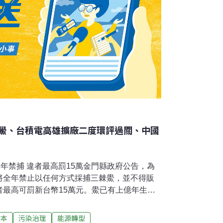
鱟、台積電高雄擴廠二度環評過關、中國
全年禁捕 違者最高罰15萬金門縣政府公告，為
將全年禁止以任何方式採捕三棘鱟，並不得販
者最高可罰新台幣15萬元。鱟已有上億年生存
稱，而為維護金門三棘鱟族群數量，金門縣政
施相關事宜」將自今（2025）年3月17日起
日本
污染治理
能源轉型