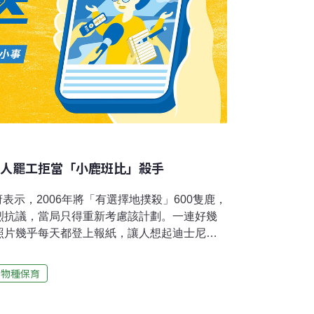
獵人罷工拒當「小鹿班比」殺手
區政府表示，2006年將「有選擇地撲殺」600隻鹿，
烈抗議，當局只得重新考慮該計劃。一連好幾
照片幾乎每天都登上報紙，讓人想起迪士尼經
ambi)。在片中，獵人殺死小鹿班比的媽媽，使
日表示，他們已經受夠了，他們將在8月24
物種保育
動的那天發動罷工，抗議這項對他們「不公平
稱，義大利北部鹿群過度繁殖，威脅農作物的