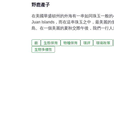
野鹿產子
在美國華盛頓州的外海有一串如同珠玉一般的小
Juan Islands，而在這串珠玉之中，最美
島。在一個美麗的夏秋交際午後，我們一行人
沙麗兒渡假旅館。 在這座旅館投宿，最美妙
腰上，推開窗門就可以看見時時有鯨群出沒的
鹿
生態保育
物種保育
環評
環境政策
臺外便是蒼翠的樹林，常常會有不怕生的黑尾
生物多樣性
門，這些可愛的不速之客是來要你請吃飯的，
以和這些動物訪客們渡過一個輕鬆另類的悠閒
行人興高采烈地走出陽臺，每個人拎著一包小
氣中請黑尾鹿們飽餐一頓，而經過的旅館工作
便便的母鹿，說以他們的經驗，這隻母鹿可能
歸高興，大夥和黑尾鹿們玩耍的心情隨著夜色
垂，黑尾鹿也