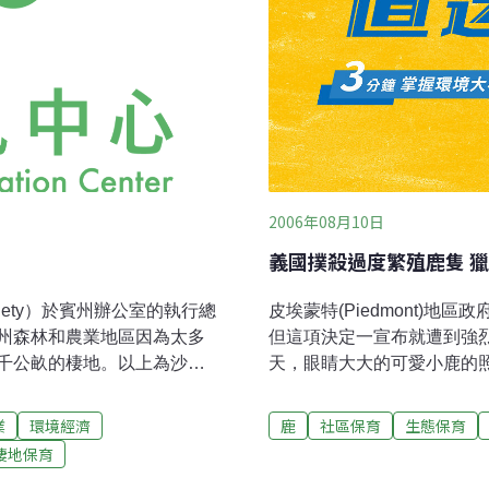
2006年08月10日
義國撲殺過度繁殖鹿隻 
Society）於賓州辦公室的執行總
皮埃蒙特(Piedmont)地
表示，賓州森林和農業地區因為太多
但這項決定一宣布就遭到強
千公畝的棲地。以上為沙菲
天，眼睛大大的可愛小鹿的
，參院農業暨農村事務委員
典卡通電影《小鹿班比》(B
rs Committee）面前進行的陳述。
牠成了孤兒。義大利獵人們8
業
環境經濟
鹿
社區保育
生態保育
，對鳥類棲地唯一最大的威
日，也就是預定展開撲殺行
棲地保育
於森林生態系統的衝擊、造
和惡意」的行動。地區當局