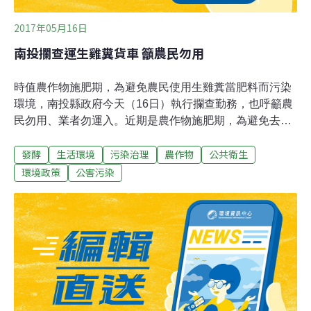
2017年05月16日
南投攔查運生雞糞貨車 籲農民勿用
時值農作物施肥期，為避免農民使用生雞糞當肥料而污染
環境，南投縣政府今天（16日）執行攔查勤務，也呼籲農
民勿用、業者勿運入。近期是農作物施肥期，為避免去年
蒼蠅肆虐南投市、名間鄉等地情形重演，南投縣政府環境
發酵
生活環境
污染治理
農作物
公共衛生
保護局、農業處、警察局組成聯合稽查小組，前往縣市交
界處攔查可能載運生雞糞的貨車，另一方面輔導農民勿用
環境政策
公害污染
生雞糞，儘量使用腐熟、發酵有機肥，避免環境危害。為
展現執行決心，南投縣副縣長陳正昇今天率聯合稽查小
組，前往南投縣與彰化縣交界的名間鄉員集路，攔檢可能
載運雞糞貨車，阻止進入南投。今天雖查無違規，陳正昇
仍指示，不定期加強稽查，以達遏止效果。陳正昇說，許
多農民考量成本，購買並使用未經腐熟、發酵的生雞糞當
肥料，雨後蒼蠅大量繁殖，嚴重影響居民生活及觀光品
質，縣府組成聯合稽查小組，持續不定期在員集路、赤水