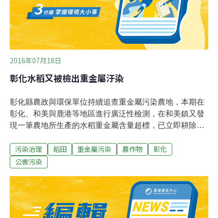
派出所前執行路邊攔查，除加強宣導效果，也要阻止境外
生雞糞移入。
2016年07月18日
彰化水稻又被檢出重金屬汙染
彰化縣農政與環保單位持續追查重金屬污染農地，本期在
彰化、和美與鹿港等地區進行廣泛性檢測，在和美鎮又發
現一筆農地所生產的水稻重金屬含量超標，已立即耕除，
以防流入市面，至於其他污染區，將等九月份會一併公
污染治理
稻田
重金屬污染
農作物
彰化
告。環保署每年以進行污染農地調查，北彰化農地每年都
名列榜上，已嚴重衝擊到各類農作物，例如稻米、蔬果的
公害污染
市場銷售行情。縣府農務課長蘇啟懷表示，這算是一起零
星的污染個案，所佔土地面積並不大，約只有一分地，至
於上游的可疑污染源，以交由縣府環保局追查。