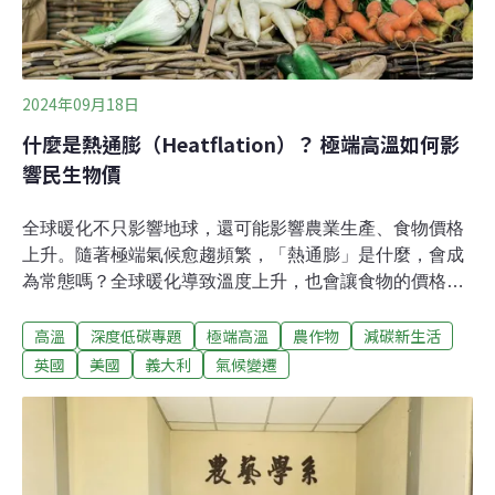
2024年09月18日
什麼是熱通膨（Heatflation）？ 極端高溫如何影
響民生物價
全球暖化不只影響地球，還可能影響農業生產、食物價格
上升。隨著極端氣候愈趨頻繁，「熱通膨」是什麼，會成
為常態嗎？全球暖化導致溫度上升，也會讓食物的價格上
升嗎？今年台灣龍眼、荔枝皆受到高溫的影響，開花數量
高溫
深度低碳專題
極端高溫
農作物
減碳新生活
減少，黑葉荔枝1斤可高達上百元；糯米荔枝則是200～
300元。科學家警告，若全球暖化情形持續惡化，影響糧
英國
美國
義大利
氣候變遷
食價格的現象將會更加嚴峻。熱通膨是什麼？「熱通膨」
（Heatflation）這個詞早在2022年開始出現在媒體上，說
明因極端高溫而導致物價上漲的情況。美國喬治城大學教
授David A. Super在《國會山莊報》（The Hill）投書指
出，「如果我們想控制通貨膨脹，我們現在必須解決氣候