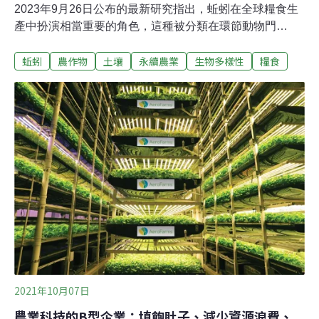
2023年9月26日公布的最新研究指出，蚯蚓在全球糧食生
產中扮演相當重要的角色，這種被分類在環節動物門
（Annelida）的無脊椎動物，對糧食年產量的貢獻幾乎與
蚯蚓
農作物
土壤
永續農業
生物多樣性
糧食
產糧大國俄羅斯一樣多。該研究團隊表示，若將蚯蚓看作
是一個國家，其每年能產出1.4億噸糧食，等於「蚯蚓國」
可成為全球第四大糧食生產國。而俄羅斯2022年的糧食生
產量為1.5億噸，今（2023）年的產量預估落在1.2億噸左
右，即蚯蚓在2023年的糧食產量還可能略高於俄羅斯。研
究另透露，蚯蚓所貢獻的1.4億噸糧食產量約佔全球玉米、
稻米、小麥與大麥總產量的6.5％，以及大豆、碗豆、扁
豆、鷹嘴豆等豆類產量的2.3％，而蚯蚓對於豆類的貢獻較
小，推測與豆科植物具備固氮作用（Nitrogen fixation）能
力有關，因此對於蚯蚓的依賴較小，較不會同稻米、小麥
等穀物一樣從蚯蚓對
2021年10月07日
農業科技的B型企業：填飽肚子、減少資源浪費、