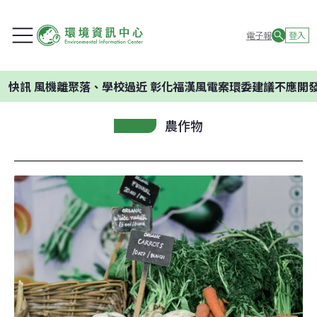
電子報
登入
機離聚落、學校過近 彰化福漢風電案環委建議不應開發
農作物