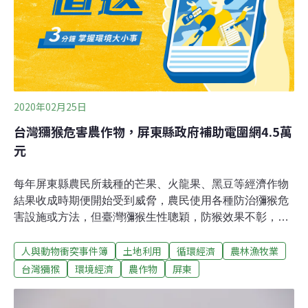
2020年02月25日
台灣獼猴危害農作物，屏東縣政府補助電圍網4.5萬
元
每年屏東縣農民所栽種的芒果、火龍果、黑豆等經濟作物
結果收成時期便開始受到威脅，農民使用各種防治獼猴危
害設施或方法，但臺灣獼猴生性聰穎，防猴效果不彰，嚴
重影響農民收益，有賴於大環境下動保意識抬頭，自105
人與動物衝突事件簿
土地利用
循環經濟
農林漁牧業
年行政院農業委員會林務局及各縣市政府開始推廣引架設
防治猴害的電圍網後，猴害問題逐漸減少，申裝農民表示
台灣獼猴
環境經濟
農作物
屏東
電圍網是目前防治猴害最有效的方法。屏東縣政府農業處
處長黃國榮說，只要合法耕作的農地0.2公頃以上，並種植