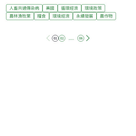
案的發起者，也是密西根州的民主黨員，以及參議院農
人畜共通傳染病
美國
循環經濟
環境政策
業、營養和森林委員會主席。Stabenow認為，此法彌補了
2百30億美元的赤字，是美國農業政策數十年來最重要的
農林漁牧業
糧食
環境經濟
永續發展
農作物
改革。新增農作物保險 刪減糧食援助2014年美國農業法在
內容和範圍上都進行了擴充，並對聯邦農業及營養計畫中
的項目微調，包括農業補助、作物保險、保育、信用協
......
01
02
06
助、貿易、研究、國際糧食協助、偏鄉發展等。變更將持
續到會計年度2018年的作物年度。Stabenow指出，新農
業法刪除了備受爭議的一年50億作物津貼，原本農民不管
是否收成，都會收到這份津貼。該法改為加碼10年70億的
作物保險，並新增稻米和花生津貼，在作物價格下跌時發
出。不過，該法最受爭議之處在於刪除糧食券