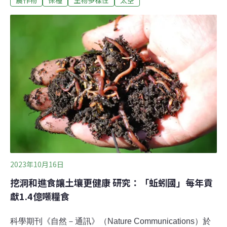
逐檯面，爭相投入籌碼。然而，太空熱潮催生無盡想像的
同時，有一個極為重要的關鍵，很容易為一般人忽略，那
就是食物。在科幻電影《絕地救援》（The Martian）中，
麥特戴蒙飾演的太空人在火星等待救援，得靠種植馬鈴薯
維生。人要長期在地球以外的環境生存，必須能自行生產
糧食，更具體說就是種植農作物。假如將太空視為一種
「逆境」，太空農業便是尋找對抗逆境的農作物。其實，
當我們將目光拉回地球表面，也會意識到：這不只是科幻
想像，也是文明發展、人口增長、氣候變遷、極端天氣事
件之下的再現實不過的挑戰。而這個挑戰一直掛在楊靜瑩
教授的心上。楊靜瑩教授任職於國立中興大學
2023年10月16日
挖洞和進食讓土壤更健康 研究：「蚯蚓國」每年貢
獻1.4億噸糧食
科學期刊《自然－通訊》（Nature Communications）於