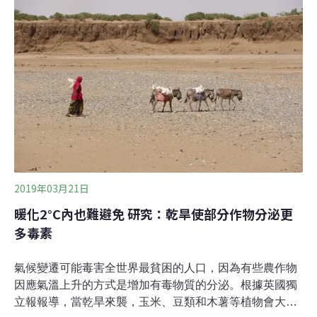
蔬菜、果樹、豆類、薯類或稻作等農作物，有遭受臺灣獼
猴危害者，於109年3月20日（五）前向當地鄉鎮公所提出
申請，並檢附（地籍謄本、地籍圖或土地租賃契約及身分
證影本），再由公所彙整報府審核，每筆最高能補助新台
幣4.5萬。
2019年03月21日
暖化2°C內也難避免 研究：乾旱使部分作物分泌更
多毒素
氣候變遷可能毒害全世界最貧困的人口，因為有些農作物
因應氣溫上升的方式是增加有毒物質的分泌。根據英國獨
立報報導，當乾旱來襲，玉米、豆類和木薯等植物會大量