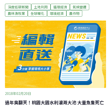
產生硝酸鹽（Nitrates）和氰化氫（hydrogen cyanide），
深度低碳新聞
土地利用
循環經濟
氣候變遷
這些物質對家畜和人類都是致命的。另一個問題是，溫暖
的天氣促進有毒真菌傳染病的散佈，這些疾病已經導致非
農林漁牧業
全球暖化
環境經濟
農作物
洲每年數以千計的肝癌病例。雖然這些問題在氣溫較高的
發展中國家較嚴重，但科學家預測，若溫度繼續上升，可
能會開始往北擴散。衣索比亞乾旱 農民、牲畜不明原因死
亡聯合國環境規劃署前首席科學家葛雷德（Jacqueline
McGlade）教授在倫敦格雷沙姆學院（Gresham
College）的講座上提出了警訊。衣索比亞傳出貧困的農民
和他們的牲畜不明原因死亡，讓葛雷德注意到這個問題。
衣國當時面臨乾旱，但這無法解釋為什麼某些病例出現神
經問題，包括失明、行動不良和死亡。在當地工作的研
2018年02月20日
過年臭翻天！桃園大園水利灌溉大池 大量魚隻死亡