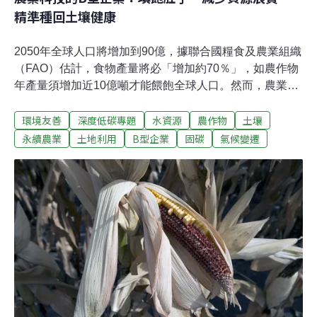
精準種回土壤健康
2050年全球人口將增加到90億，據聯合國糧食及農業組織
（FAO）估計，食物產量將必「增加約70％」，如農作物
年產量須增加近10億噸才能餵飽全球人口。然而，農業集
約化耕作卻像是隨時出沒的猛獸，短期雖增產，卻造成長
環境友善
深度低碳專題
水資源
農作物
土壤
遠、難以復原的環境破壞，如農業用水消耗寶貴淡水資源
高達七成以上、表層土壤的流失及侵蝕土壤的速度比自然
永續農業
土地利用
B型企業
固碳
氣候變遷
快100倍，對原始森林的摧毀，大量農藥污染及更多的溫
室氣體排放，農業就業人口的長期缺工及延伸的社會經濟
問題。農業科技（AgTech），是根據環境數據與觀察農田
裡的資訊，以最少資源投入從事農業生產的決策支援系
統。機器人、無人機、衛星影像IoT及AI機器學習等技術。
據美國農業科技募資網站AgFunder發布的2021年農業科
技投資報告中，募資總金額為261億美元，較2019年增長
15.5%，顯示投資者有信心投注在整個農業食品技術領
域，及下一代創新技術。