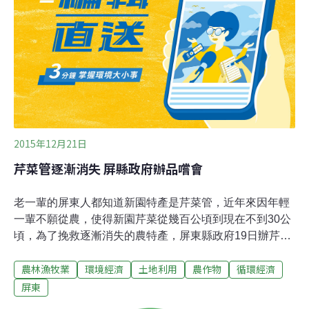
2015年12月21日
芹菜管逐漸消失 屏縣政府辦品嚐會
老一輩的屏東人都知道新園特產是芹菜管，近年來因年輕
一輩不願從農，使得新園芹菜從幾百公頃到現在不到30公
頃，為了挽救逐漸消失的農特產，屏東縣政府19日辦芹菜
管品嚐會。縣政府表示，芹菜分成細梗及粗梗，細梗為配
農林漁牧業
環境經濟
土地利用
農作物
循環經濟
菜調味，粗梗的莖較粗，中空而脆，俗稱「芹菜管」，炒
煮味道鮮美，目前行口價每台斤新台幣70元以上。價格雖
屏東
不錯，但是芹菜管近幾年卻有逐漸消失的危機，73歲的郭