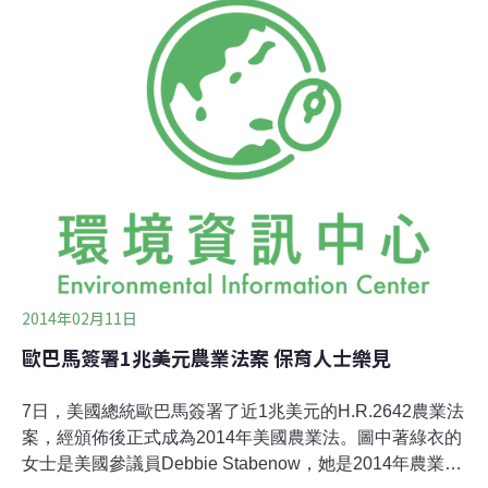
水銓曾獲神農獎，至今仍堅持種芹菜管，他表示，新園鄉
種植的芹菜管之所以可口，在於技術。他表示，芹菜管的
黃金採收期為每天清晨3、4時，趁著露水籠罩採收，這樣
桿莖才會清脆新鮮，也因為需要早起，年輕人大多不願種
植，使得新園鄉芹菜管面積越來越小。
2014年02月11日
歐巴馬簽署1兆美元農業法案 保育人士樂見
7日，美國總統歐巴馬簽署了近1兆美元的H.R.2642農業法
案，經頒佈後正式成為2014年美國農業法。圖中著綠衣的
女士是美國參議員Debbie Stabenow，她是2014年農業法