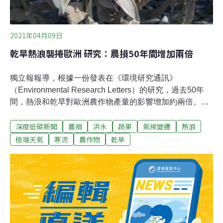
2021年04月09日
乾旱熱浪襲捲歐洲 研究：農損50年間增加兩倍
獨立報報導，根據一份發表在《環境研究通訊》
（Environmental Research Letters）的研究，過去50年
間，熱浪和乾旱對歐洲農作物產量的影響增加約兩倍。極
端天氣下 歐洲糧食短缺、價格快速飆升 貧窮國衝擊最大這
深度低碳新聞
農損
洪水
蔬果
氣候變遷
熱浪
份涵蓋28個歐洲國家的研究發現，1991年～2015年間，
熱浪或乾旱災害對農作物產量的平均影響是1964年～1990
極端天氣
寒流
農作物
乾旱
年的三倍。研究主要作者、里斯本新大學（Nova
University Lisbon）的環境研究員布拉斯（Teresa Brás）
博士說：「我們將分析的重點放在極端天氣災害的影響
上，極端天氣災害造成的突然作物損失可使歐洲糧食短缺
和價格飆升。」「一個例子是2018年歐洲熱浪和乾旱，導
致穀物產量與前五年的平均下降了8％，價格也隨之大
漲。」