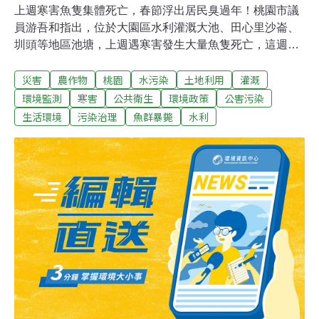
上週寒害魚隻集體死亡，春節浮出居民臭過年！桃園市議
員游吾和指出，位於大園區水利灌溉大池、田心里沙崙、
圳頭等地區池塘，上週遇寒害發生大量魚隻死亡，這週因
天氣轉好，死魚自初一開始漸漸浮上水面，由於高溫曝曬
災害
農作物
桃園
水污染
土地利用
灌溉
魚屍體，發出惡臭令附近4000多戶居民難以忍受，抱怨
「整個過年都臭掉」，也有漁民心痛「本來要打撈賣魚，
環境監測
寒害
公共衛生
環境政策
公害污染
現在只能打撈屍體」。游吾和說，但若魚隻死亡，會影響
生活環境
污染治理
魚群暴斃
水利
到附近農業灌溉用水，水利會仍然依照舊有模式，任池塘
給漁民養殖，過去就發生過桃園沿海吳郭魚大量死亡事
件，而這次又因強烈寒流來襲，造成上千隻魚隻死亡，且
嚴重影響水質，已請農業局、環保局、水務局等單位介入
處理。