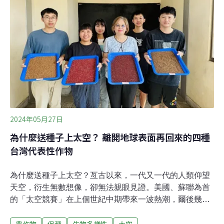
變遷問題。」而根據環境媒體《Grist》報導，科技記者
Bob Keefe在其著作《氣候經濟學》（Climatenomics）中
說道，氣候變遷已經成為一個巨大的經濟問題。
2024年05月27日
為什麼送種子上太空？ 離開地球表面再回來的四種
台灣代表性作物
為什麼送種子上太空？亙古以來，一代又一代的人類仰望
天空，衍生無數想像，卻無法親眼見證。美國、蘇聯為首
的「太空競賽」在上個世紀中期帶來一波熱潮，爾後幾十
年後相對平靜。近年由不同國家支持的大型探索任務，以
農作物
保種
生物多樣性
太空
及由商業公司主導的靈活小型計畫，又將太空重新放上競