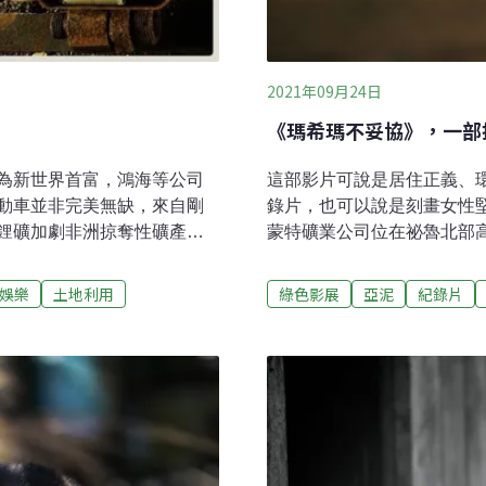
2021年09月24日
《瑪希瑪不妥協》，一部
為新世界首富，鴻海等公司
這部影片可說是居住正義、
動車並非完美無缺，來自剛
錄片，也可以說是刻畫女性
鋰礦加劇非洲掠奪性礦產問
蒙特礦業公司位在祕魯北部高地
上了灰。真實版的《沙
開採的金礦礦場（Minera 
」外來的人為了霸佔珍貴的礦
的新城山礦場，相對於周邊
娛樂
土地利用
綠色影展
亞泥
紀錄片
不斷，當地人們只能被奴役
所呈現一大片光禿灰敗色澤
——我講的不是《沙丘》的
Minera Yanacocha
狀況。《礦工人生》
Yanacocha礦場被評為是
穆肯迪（Frank
盎司黃金，由此推想，每年
製作，這是他們的第一部動畫短
產出如此高量的黃金？而且紐
tion），講述家鄉剛果的故事，
大黃金公司後，改名為紐蒙
展，也將在人權影展－失衡
也是標準普爾500指數中唯