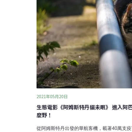
星球單元
2021年05月20日
生態電影《阿姆斯特丹貓未眠》 進入阿
麼野！
從阿姆斯特丹出發的華航客機，載著40萬支