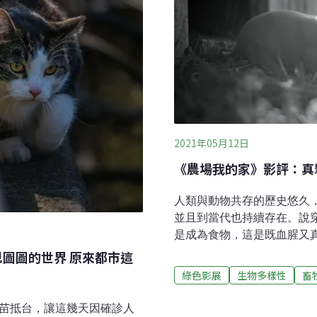
2021年05月12日
《農場我的家》影評：真
人類與動物共存的歷史悠久
並且到當代也持續存在。說
是成為食物，這是既血腥又真實
以一種極度幽微的方式將這
巴圖圖的世界 原來都市這
讓觀眾感受到超越各種血腥
綠色影展
生物多樣性
畜
平常，以致於人們很少察覺
嘴巴的裂口為了本體生命需
疫苗抵台，讓這幾天因確診人