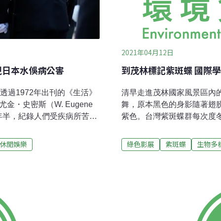
2021年04月12日
現日本水俁病公害
到茂林標記紫斑蝶 國際
透過1972年出刊的《生活》
清早走進茂林國家風景區內
・史密斯（W. Eugene
舞，原本黑色的身影隨著翅
四年半，紀錄人們受疾病所苦的
紫色。台灣紫斑蝶群每次度
月7日上映的電影《惡水真
谷」，被《米其林台灣綠色
y Depp）飾演尤金・史密斯，
在這裡化身紫斑蝶標記志工
休閒娛樂
綠色影展
紫斑蝶
生物多
人受害、超過2000人死亡
志工們使用無酒精成分黑筆
1932年至1968年之間，
蝴蝶種類、年齡、性別和翅
俁市（Minamata）生產乙醛，
記，完成後放飛。被問到標
污水排放入海，硫化汞反應
生阿密特（Amit Kumar
，而後上陸，進入犬貓和人
顧，我們除了想到自己，也
個個的生命。想了解更多世