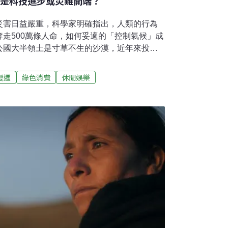
雨是科技進步或災難開端？
災害日益嚴重，科學家明確指出，人類的行為
走500萬條人命，如何妥適的「控制氣候」成
公國大半領土是寸草不生的沙漠，近年來投入
台幣）想研發在沙漠降雨的技術，2021台灣國際
雲》紀錄下氣象科學家鑽研造雨技術的過程，
變遷
綠色消費
休閒娛樂
阿拉伯聯合大公國砸4000萬 開發沙漠造雨
乾旱的期間，水利署在水庫集水區燃放數十次的
中釋放鉀、鎂、鈣、碘化銀等吸濕性粒子，增
增雨，必須觀測氣象中的雲層厚度、雲水含
合的時機、地點施放，讓原本就可能會下雨的
境中的雲層水量不足，即便施放再多的增雨劑
地區增雨非常困難。