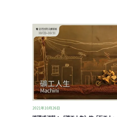
影中，瓊斯的創作不斷出現，讓觀眾不僅沈浸
他的想法。瓊斯認為，學校不斷考試、報告的
表達的事或能力。對他來說，音樂創作是自我
駿作品《魔法公主》啟發，其為一部人類與自
時常扮演守護森林的魔法公主，喜歡在鄉間原
「Lupa」，意思是母狼，因魔法公主是由狼
2021年10月26日