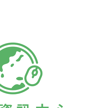
白的牙齒如同墓碑般銘刻著各種靈魂的生忌。
罪在人類本身的無知或我族中心思考，而是商
之間的距離，一切的血腥都被藏在鐵皮工廠之
上瞥見一閃而過的運雞、鴨車時，或親身走進
統市場中才能體會到一絲暴力，其餘的只剩下