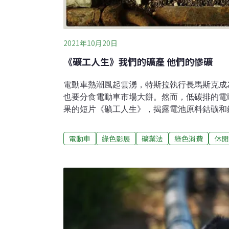
2021年10月20日
《礦工人生》我們的礦產 他們的慘礦
電動車熱潮風起雲湧，特斯拉執行長馬斯克成
也要分食電動車市場大餅。然而，低碳排的電
果的短片《礦工人生》，揭露電池原料鈷礦和
題，剝削當地勞工、污染環境，讓環保光環染
丘》 剛果動畫以石頭與沙述說非洲的「慘礦
電動車
綠色影展
礦業法
綠色消費
休閒
產，帶著武裝軍隊佔領礦脈，礦產爭奪的戰爭
壓榨，眼睜睜看著家鄉的自然資源被掠奪殆盡
科幻故事，而是正在非洲許多地區發生的真實
（Machini）由特希姆（Tétshim）與弗蘭克・
MUKUNDAY）兩位來自剛果的藝術家共同
片，透過獨特風格的停格動畫（Stop Anima
入選鹿特丹影展、安錫動畫影展等諸多國際影