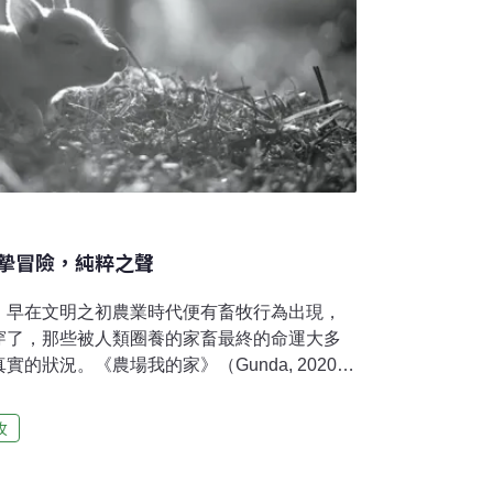
摯冒險，純粹之聲
，早在文明之初農業時代便有畜牧行為出現，
穿了，那些被人類圈養的家畜最終的命運大多
的狀況。《農場我的家》（Gunda, 2020）
件事情敘述得十分美麗，甚至當謎底揭曉時才
屠宰畫面的震撼。血腥的裂口也許這件事太過
牧
到自己身上有一個極度血腥的器官。這個名為
求不斷地嚥下各種亡靈，腥紅且潮濕的通道像