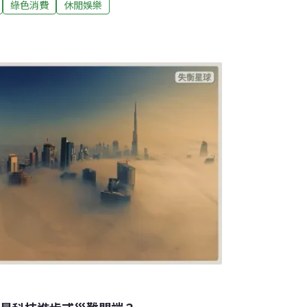
綠色消費
休閒娛樂
這就是達沃斯的創建由來。」世界經濟論壇執
Klaus Schwab）說。鏡頭下的世界級論壇
d Economic Forum，簡稱WEF）成立於
總部設立於瑞士日內瓦，該論壇致力於改善世
000名隸屬各公司的會員提供薪資。世界經濟論
斯山上的小鎮達沃斯（Davos）舉行年會，會
、商業、文化和其他社會領域