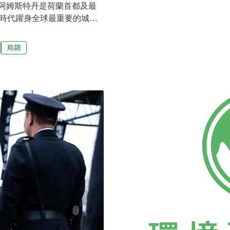
是一處承載生靈的洞穴，潔
阿姆斯特丹是荷蘭首都及最
這種無意識或許不能全都怪
海時代躍身全球最重要的城
人們不斷地異化人們與動物
貓未眠》就是一部以阿姆斯
中。我們最多只能夠在公路
圖」的貓，一起認識這座深
鳥類
所謂現宰現殺的「新鮮」傳
於台中市區柳川上的陸橋，
舒適、涼爽的超市中一
儘管現場有三兩行人，溝鼠
這一幕自然引發路人的驚
不對的時間出現。我們對於
斯特丹」（Wild
市「有多野」，而這個野性，居
巴圖圖逛阿姆斯特丹 詼諧又