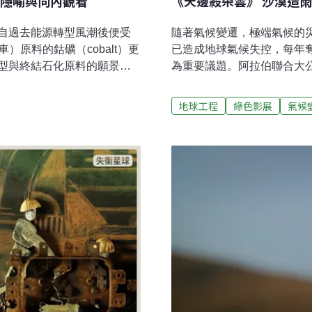
隱喻與向內觀看
《天邊殺朵雲》 沙漠造
自過去能源轉型風潮後便受
隨著氣候變遷，極端氣候的
）原料的鈷礦（cobalt）更
已造成地球氣候失控，每年奪
型與終結石化原料的願景雖
為重要議題。阿拉伯聯合大
決之路，但新能源產業在產
超過150萬美金（4180萬
同時，當企業大力鼓吹終端
人權影展選映的《天邊殺朵
地球工程
綠色影展
氣候
新能源工業開啟的另一波環
也深入討論氣象工程的隱憂。
姆（Tétshim）與弗蘭克‧
技術2021年台灣面臨嚴重
》（Machini, 2019）為
「人工增雨」焰劑，在空氣
的新能源內在問題。異化、
加降雨量。該技術無法憑空
演向內觀看剛果本地的能源開
量、風向風速等，尋找最適
，不論是能源或其他商品大
雲，雨下更快更多。如果環
方式，雖
也無法下雨，因此要在沙漠