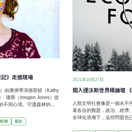
日記》走進現場
2021年10月27日
闖入達沃斯世界級論壇 
ies）由澳洲導演德雷頓（Kathy
瓊斯（Imogen Jones）從
人類文明社會像是一個永不
的不同心境。守護森林的魔
著各自的難題，政治、經濟
熱愛創作電子流行樂，用彈
全球化浪潮下，這些問題也
得格格不入。後來因累積大
新聞
電影
中，下至職員、客戶，上至
一頭栽進音樂產業世界。電
然有了這個想法，何不創造