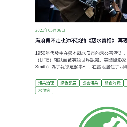
2021年05月06日
海浪帶不走也沖不淡的《惡水真相》 再
1950年代發生在熊本縣水俁市的汞公害污染，
（LIFE）雜誌而被英語世界認識。美國攝影家尤金
Smith）為了報導這起事件，在當地居住了
景況，包括知名的攝影作品《智子入浴》。5
相》（Minamata），由強尼・戴普（Johnn
污染治理
綠色影展
公害污染
綠色消費
從他的職業生涯的片段之中，再現這場超過一萬
水俁病
的公害案件。貓起舞、人發顛，水俁病成世紀之痛
日本窒素公司（Chisso Corporation）在水
製程中使用硫化汞當作催化劑，並將大量的汞
轉變形成甲基汞，毒素在海洋生物中開始累積
類體內。