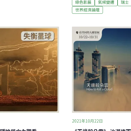
在音樂中，也透過歌詞了解
綠色影展
氣候變遷
瑞士
領袖、各組織、政治家等，
僵化教育，無法反映自己想
世界經濟論壇
行主席兼創辦人克勞斯施瓦布（
發現的過程。瓊斯深受宮崎
非營利組織世界經濟論壇（Worl
然衝突的電影。瓊斯從小就
1971年，由施瓦布創立，
野玩耍，甚至將藝名取作
界，員工總共800名，由1
扶養長大
壇每年1月固定在瑞士阿爾北
議聚集了全球最重要的政治
2021年10月22日