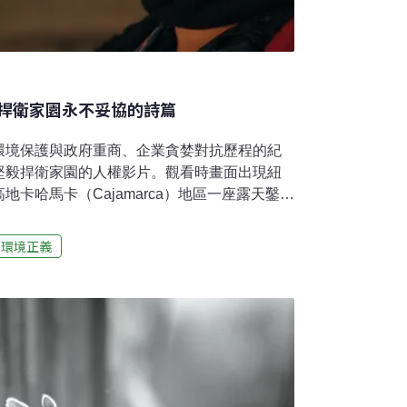
捍衛家園永不妥協的詩篇
環境保護與政府重商、企業貪婪對抗歷程的紀
堅毅捍衛家園的人權影片。觀看時畫面出現紐
卡哈馬卡（Cajamarca）地區一座露天鑿炸
Yanacocha），第一時間即聯想到亞泥位在花蓮
太魯閣國家公園的層巒聳翠，齊柏林先生空拍
環境正義
的礦坑畫面，但相較於紐蒙特礦業公司的
礦坑，亞泥新城山的礦場根本是小巫見大巫。Minera
世界第四大金礦，單只2014年一年就生產了97萬
需要炸鬆多少面積、挖深多少礦區土地，才能
蒙特礦業公司能在2019年1月15日併購加拿
特黃金公司，一躍成為全球最大黃金生產商，
一的金