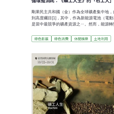
循環或消耗：《礦工人生》的「石工人」
剛果民主共和國（金）作為全球礦產集中地，
到高度矚目[1]，其中，作為新能源電池（電動車
是當中最競爭的礦產資源之ㄧ。然而，能源轉
似乎將世界的能源污染議題推向一條可能的解
製過程造成的污染與環境危害卻時常被忽略。
綠色影展
綠色消費
休閒娛樂
土地利用
商品的「綠能－進步」意識形態時，反手隱蔽
境問題。有鑑於此，本文將以剛果雙人組導演特希
穆肯迪（Frank MUKUNDAY）的作品《礦工人生
例，試圖以一種向內觀看的視角，找回被忽略
勞動與身體在這部10分鐘的短片中，兩位導
採產業。對於全球化跨國產業的經濟模式來說
多處於高度分工、細部切割的合作方式。這種