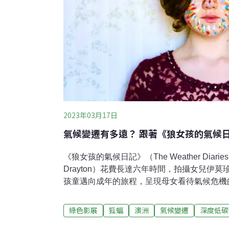
2023年03月17日
氣候變遷有多遠？ 跟著《狼女孩的氣候
《狼女孩的氣候日記》（The Weather Diar
Drayton）花費長達六年時間，拍攝女兒伊莫珍・
孩童邁向成年的旅程，呈現母女看待氣候危機
法公主在音樂學院附中學習古典樂的瓊斯，因
吉他的方式演奏小提琴，跳脫框架，與學校顯
綠色影展
狐蝠
澳洲
氣候變遷
深度低碳
量播放次數和樂評迴響，讓他卸下學校壓力，