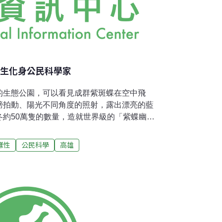
學生化身公民科學家
的生態公園，可以看見成群紫斑蝶在空中飛
膀拍動、陽光不同角度的照射，露出漂亮的藍
冬約50萬隻的數量，造就世界級的「紫蝶幽
指南》推薦為三星級必遊景點。一群國際學生
，並透過社群網絡將紫斑蝶之美分享到國際。
樣性
公民科學
高雄
，在蝴蝶翅膀上寫下代號與日期，同時記錄下
長，以便了解蝴蝶生態，並留下可追蹤的標
記的心得，來台超過兩年、南華大學印度籍學
 Sah）說，蝴蝶與人共享同一片土地，需要彼此照
應該考慮蝴蝶——即使牠們身型嬌小，也是一
界為二的「紫蝶幽谷」奇景，及紫斑蝶協會如