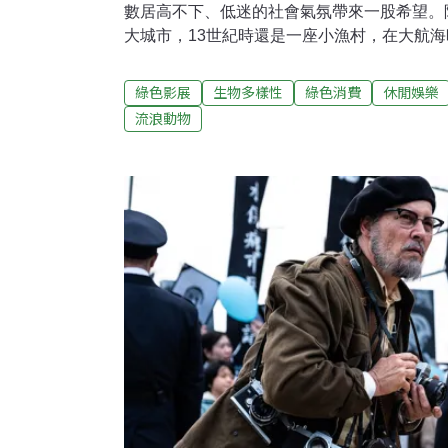
數居高不下、低迷的社會氣氛帶來一股希望。
大城市，13世紀時還是一座小漁村，在大航
市，至今仍是歐盟的重要都市。《阿姆斯特丹
特丹為主題的生態電影，透過一隻叫「阿巴圖
綠色影展
生物多樣性
綠色消費
休閒娛樂
具包容力的城市「狂野」的一面。筆者近日即
流浪動物
目睹一隻巨大的溝鼠啣著細長物件穿梭而過，
也似乎司空見慣、毫不畏懼地朝著目標前進。
呼，不過想想，牠所犯的錯誤，也不過就是在
都市中的生物有多少察覺？本片原名「野性阿姆
Amsterdam），顧名思義就是探討這座城
然是以城市中定居的野生動物來定義。跟著阿
老練的「鋼筋叢林之王」人