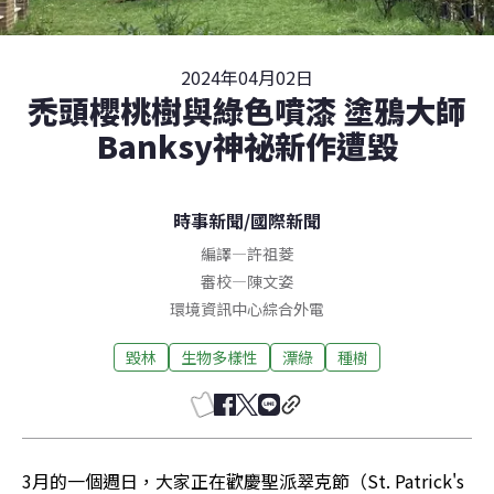
2024年04月02日
禿頭櫻桃樹與綠色噴漆 塗鴉大師
Banksy神祕新作遭毀
時事新聞
/
國際新聞
編譯
—
許祖菱
審校
—
陳文姿
環境資訊中心綜合外電
毀林
生物多樣性
漂綠
種樹
3月的一個週日，大家正在歡慶聖派翠克節（St. Patrick's 