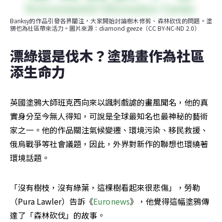
Banksy的作品引發各界關注，大家開始討論樹木修剪、森林砍伐的問題。塗
鴉也為社區帶來活力。圖片來源：diamond geeze（CC BY-NC-ND 2.0）
漂綠還是伐木？塗鴉畫作為社區
添生命力
英國塗鴉大師班克西向來以諷刺戲謔的畫風聞名，他的真
實身分至今無人得知，可說是全球最知名也最神秘的藝術
家之一。他的作品關注氣候變遷、環境污染、移民救援、
俄烏戰爭等社會議題，因此，外界對新作的聯想也環繞著
環境話題。
「沒有樹枝，沒有綠葉，這棵樹看起來很悲傷」，勞勒
（Pura Lawler）告訴《
Euronews
》，他覺得這幅塗鴉傳
達了「森林砍伐」的故事。