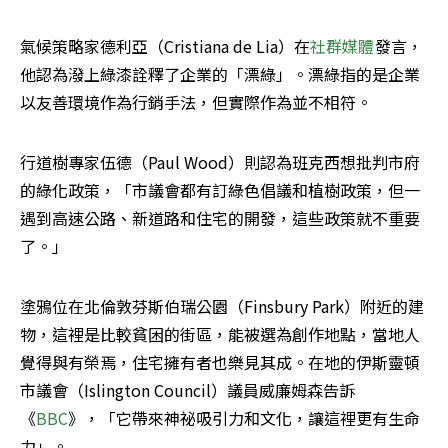
氣候策略家德利亞（Cristiana de Lia）在
社群媒體
發言，
他認為潑上綠漆詮釋了企業的「漂綠」。漂綠指的是企業
以友善環境作為行銷手法，但實際作為並不相符。
行道樹專家伍德（Paul Wood）則認為班克西想批判市府
的綠化政策，「市議會都有訂綠色倡議和植樹政策，但一
遇到高速公路、新道路和住宅的開發，這些政策就不重要
了。」
塗鴉位在北倫敦芬斯伯瑞公園（Finsbury Park）附近的建
物，這裡是比較貧困的街區，能被選為創作地點，當地人
覺得與有榮焉，住宅擁有者也樂見其成。在地的伊斯靈頓
市議會（Islington Council）議員威廉姆森告訴
《
BBC
》，「它帶來神祕吸引力和文化，讓這裡更有生命
力」。