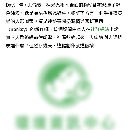
Day）時，北倫敦一棵光禿樹木後面的牆壁卻被潑灑了綠
色油漆，像是為枯樹增添綠葉，牆壁下方有一個手持噴漆
桶的人形圖案。這是神秘英國塗鴉藝術家班克西
（Banksy）的新作嗎？這個疑問由本人在
社群網站
上證
實。人群絡繹前往朝聖，社區熱絡起來，大家猜測大師想
表達什麼？但僅存幾天，這幅創作就遭破壞。