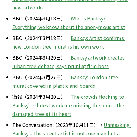
new artwork?
BBC（2024年3月18日），
Who is Banksy? 
Everything we know about the anonymous artist
BBC（2024年3月18日），
Banksy: Artist confirms 
new London tree mural is his own work
BBC（2024年3月20日），
Banksy artwork creates 
urban tree debate, says pruning firm boss
BBC（2024年3月27日），
Banksy: London tree 
mural covered in plastic and boards
衛報（2024年3月20日），
The crowds flocking to 
Banksy’s latest work are missing the point: the 
damaged tree at its heart
The Conversation（2023年10月11日），
Unmasking 
Banksy – the street artist is not one man but a 