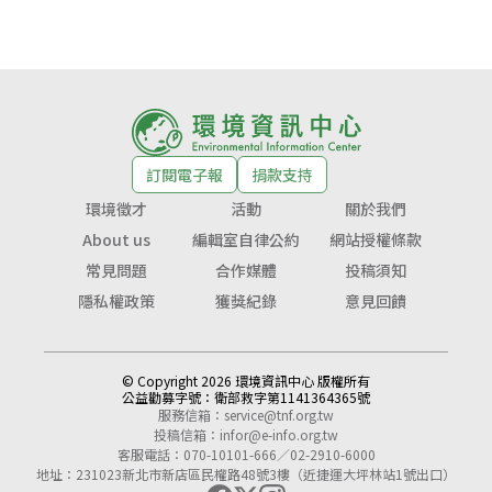
訂閱電子報
捐款支持
環境徵才
活動
關於我們
About us
編輯室自律公約
網站授權條款
常見問題
合作媒體
投稿須知
隱私權政策
獲獎紀錄
意見回饋
© Copyright 2026 環境資訊中心 版權所有
公益勸募字號：
衛部救字第1141364365號
服務信箱：
service@tnf.org.tw
投稿信箱：
infor@e-info.org.tw
客服電話：070-10101-666／02-2910-6000
地址：231023新北市新店區民權路48號3樓（近捷運大坪林站1號出口）