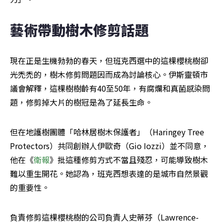
藝術帶動樹木修剪話題
現在正是生機勃勃的春天，但班克西選中的這棵櫻桃樹卻
光禿禿的，樹木修剪問題因而成為討論核心。伊斯靈頓市
議會解釋，這棵樹樹齡有40至50年，有腐爛和真菌感染問
題，修剪掉大片的樹冠是為了延長生命。
但在地護樹團體「哈林居樹木保護者」（Haringey Tree 
Protectors）共同創辦人伊歐奇（Gio Iozzi）並不同意，
他在《
衛報
》批這種修剪方式不當且殘忍，可能導致樹木
難以重生開花。她認為，班克西想表達的是城市自然景觀
的重要性。
負責修剪這棵櫻桃樹的公司負責人史蒂芬（Lawrence-