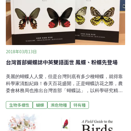
2018年03月13日
台灣首部蝴蝶誌中英雙語面世 鳳蝶、粉蝶先登場
美麗的蝴蝶人人愛，但是台灣到底有多少種蝴蝶，就得靠
科學家清點紀錄！春天百花盛開，正是蝴蝶訪花之際，農
委會林務局也推出台灣首部「蝴蝶誌」，以科學研究精
神，將每種蝴蝶交代清楚，有了這套書，別說你不懂蝴
生物多樣性
蝴蝶
瀕危物種
特有種
蝶！台灣全島面積約3萬6000平方公里，僅占世界陸域面
積的萬分之2.4，已記錄蝴蝶種類高達380種，高於面積為
台灣10倍、蝴蝶種數僅214種的日本，直追面積為台灣213
倍、蝴蝶種數435種的澳洲，台灣蝶類的多樣性由此可