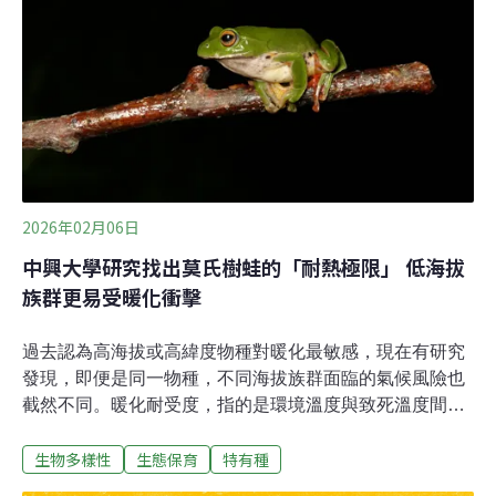
22日走完生命最後一哩路的消息。（自由時報報導）
2026年02月06日
中興大學研究找出莫氏樹蛙的「耐熱極限」 低海拔
族群更易受暖化衝擊
過去認為高海拔或高緯度物種對暖化最敏感，現在有研究
發現，即便是同一物種，不同海拔族群面臨的氣候風險也
截然不同。暖化耐受度，指的是環境溫度與致死溫度間的
緩衝空間。中興大學研究發現，低海拔莫氏樹蛙蝌蚪的暖
生物多樣性
生態保育
特有種
化耐受度更低，比起高海拔的族群，面臨更嚴峻的暖化風
險。該篇研究近期發表於國際期刊《熱生物學雜誌》