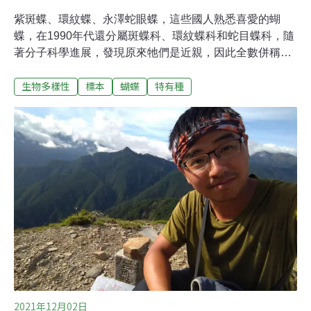
紫斑蝶、環紋蝶、永澤蛇眼蝶，這些國人熟悉喜愛的蝴
蝶，在1990年代還分屬斑蝶科、環紋蝶科和蛇目蝶科，隨
著分子科學進展，發現原來牠們是近親，因此全數併稱
「蛺蝶科」。《台灣蝶類誌》最終卷來到蛺蝶科，師大生
生物多樣性
標本
蝴蝶
特有種
命科學系教授徐堉峰為了本書，遍訪各國博物館一睹在台
灣消逝的蝶種，這些標本凍結的時空，見證台灣曾是生物
方舟。標價買不到的大紫斑蝶標本 日方友人當小禮物送出
今年出版的《台灣蝶類誌》最終卷，整理出台灣蛺蝶科共
12亞科、58屬、154種蛺蝶，遠多於灰蝶科126種，稱霸
台灣蝶類種類最多寶座。「全球各地，蝶類最大的科不是
灰蝶就是蛺蝶，蛺蝶科（Family Nymphalidae）是台灣最
大的一科。」徐堉峰是國際重量級鱗翅目學者，他以5年
時間，一一細數台灣蝶類現況。蛺蝶科體型差異較大，大
型蛺蝶不比鳳蝶小，也有體型小如小灰蝶的蛺蝶；牠們的
形態特徵是前腳特化會縮於胸前，僅以中後足站立。此科
不但有分布海拔最高的蝶
2021年12月02日