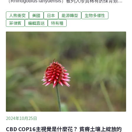
（Rhinogobius lanyuensis）被列入珍貴稀有的保育類野
生動物，學者更認定野外族群僅剩不到200尾；不過，中
人熊衝突
美國
日本
能源轉型
生物多樣性
山大學海洋科學學院院長廖德裕團隊最新的研究發現，蘭
嶼吻鰕虎竟在菲律賓呂宋島北部廣泛分布，使台灣的保育
菲律賓
編輯直送
特有種
出現曙光，是否續列保育動物有討論空間。（自由時報報
導）嘉義縣嚴格抽查垃圾分類 焚化爐減量、資源回收量大
幅增加嘉義縣逾半鄉鎮資源回收車每周僅行駛一次，民眾
垃圾分類不確實，常將資源回收物混入一般垃圾，環保局
加強抽查進焚化爐的垃圾車，至今已退運近10輛，焚化爐
垃圾量下降，公所資源回收量暴增，短期湧入回收物堆積
如山，地方盼增加回收車頻率，環保局鼓勵設立社區資收
站，減輕單一回收車壓力。（聯合報報導）
2024年10月25日
CBD COP16主視覺是什麼花？ 貧瘠土壤上綻放的