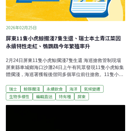
2026年02月25日
屏東11隻小虎鯨擱淺7隻生還、瑞士本土青江菜因
永續特性走紅、鴞鸚鵡今年繁殖率升
2月24日屏東11隻小虎鯨擱淺7隻生還 海巡搶救管制現場
屏東縣車城鄉海口沙灘24日上午有民眾發現11隻小虎鯨集
體擱淺，海巡署獲報後偕同多個單位前往搶救。11隻小虎
鯨中有4隻死亡、7隻生還，海巡等單位持續搶救並實施警
瑞士
鯨豚擱淺
永續飲食
海洋
氣候變遷
戒管制。海保署指出，台灣海域小虎鯨春季在西南海域有
多次集體擱淺紀錄，擱淺原因未明。宜（中央社報導）壽
生物多樣性
編輯直送
特有種
屏東
山動物園大象跟白老虎相繼辭世 高閔琳：評估引進大型草
食動物壽山動物園大象阿里、白老虎昭海本月相繼辭世，
高雄市長陳其邁為此頗傷感，觀光局長高閔琳則指出，後
續會評估引進大型草食動物。壽山大象阿里2月14日過
世、引起關注，今天動物園再發布白老虎「昭海」於2月