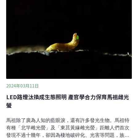
黃金。懷璧其罪鐮嘴垂耳鴉的尾端有獨特的白色羽毛，這
不是最特別的，很多鳥都有美麗的羽毛，甚至顏色更鮮
豔。但是，對毛利人來說，鐮嘴垂耳鴉最為尊貴，最高位
的酋長與家族才夠資格配戴鐮嘴垂耳鴉的羽毛。鐮嘴垂耳
鴉屬於垂耳鴉科（Callaeidae），是紐西蘭的特有科鳥
類。《紐西蘭地理雜誌》（New Zealand Geographic）詳
述了牠的過往與滅絕。
2024年03月11日
LED路燈汰換成生態照明 產官學合力保育馬祖雌光
螢
馬祖除了廣為人知的藍眼淚，還有許多發光生物。馬祖特
有種「北竿雌光螢」及「東莒黃緣雌光螢」距離人們首次
發現不過十幾年，卻因為棲地破碎化、光害等問題，族群