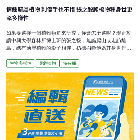
情鍾薊屬植物 刺傷手也不惜 張之毅爬梳物種身世更
添多樣性
如果要選擇一個植物類群來研究，你會怎麼選呢？現正攻
讀中興大學森林所博士班的張之毅，無論爬山或走訪離
島，總有薊屬植物的影子相伴，彷彿召喚他為其身世作
傳。雖然研究過程不斷被薊屬植物的葉片刺得大叫，仍不
生物多樣性
瀕危植物
特有種
負眾望，陸續發表「塔塔加薊」及「台灣薊」，為台灣菊
科植物增添多樣性，自此張之毅與薊屬植物成了等號關
係。上山走海總有薊屬植物 花開燦爛深印腦海張之毅很早
就開始認植物，從認樹起步，很快就記住樹種，接著他開
始認草本植物。大學時期他做了錦葵科植物分類的專題，
並確認分類是自己想做的研究。碩班選擇研究對象時，他
決定從平常爬高山、走離島這些喜愛的野外環境，著手找
尋合適的研究植物，此時薊屬植物浮現他腦海——雖然在
這些環境中，還有其他植物類屬，唯獨薊屬令他印象深
刻。他說薊屬植物雖然葉子刺得讓人退避三舍，但花開美
如煙火，他將這種對比形容為「反差」的魅力，並為此型