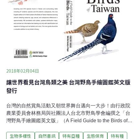
見。另一方面，台灣無論民間或政府部門，出版過不少蝴
蝶圖鑑，但提到蝴蝶誌，卻是第一次。分年編纂的《台灣
蝶類誌》（Butterfly Fauna of Taiwan）預計出版五卷專
著，首部曲同時推出鳳蝶科、粉蝶科兩冊，全書以中英對
照呈現，由林務局與台師大生命科學專業學院教授徐堉峰
團隊合作，完整論述台灣國境內蝴蝶的特徵、分布及學名
演變，再搭配具明確辨識的圖片及文字說明，提供學界與
研究人員有
2018年02月04日
讓世界看見台灣鳥類之美 台灣野鳥手繪圖鑑英文版
發行
台灣的自然賞鳥活動又朝世界舞台邁向一大步！由行政院
農業委員會林務局與社團法人台北市野鳥學會編撰之「台
灣野鳥手繪圖鑑英文版」（A Field Guide to the Birds of
Taiwan），在國內外鳥人的殷殷期盼下發行了。這本野鳥
生物多樣性
自然書訊
特有亞種
生態保育
特有種
手繪圖鑑英文版囊括台灣最新鳥類資訊且繪圖精美，共收