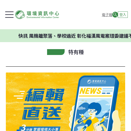
電子報
登入
快訊
風機離聚落、學校過近 彰化福漢風電案環委建議不應開發
特有種