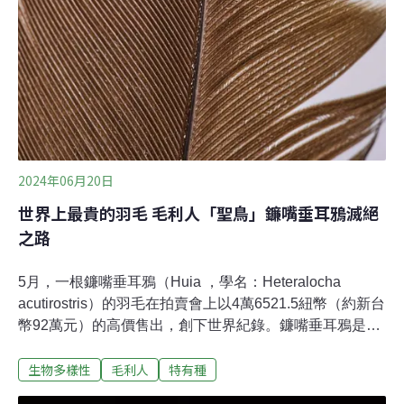
2024年06月20日
世界上最貴的羽毛 毛利人「聖鳥」鐮嘴垂耳鴉滅絕
之路
5月，一根鐮嘴垂耳鴉（Huia ，學名：Heteralocha
acutirostris）的羽毛在拍賣會上以4萬6521.5紐幣（約新台
幣92萬元）的高價售出，創下世界紀錄。鐮嘴垂耳鴉是毛
利人心中最神聖的鳥，1907年後就沒有目擊紀錄。這根羽
生物多樣性
毛利人
特有種
毛重約9公克，每公克超過新台幣10萬元。相比最近的金
價每公克2500元，這根羽毛無論是意義或價格，都遠超過