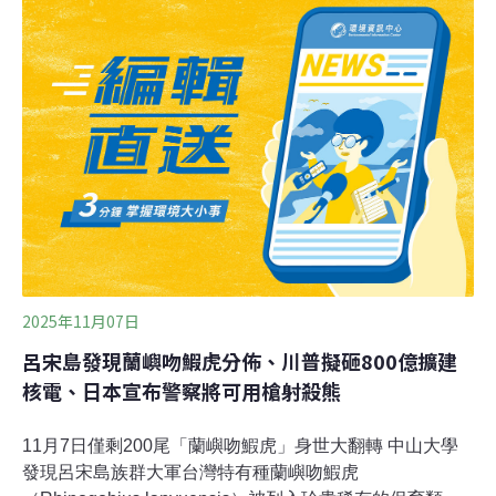
（Journal of Thermal Biology）。莫氏樹蛙耐熱極限 暖化
對低海拔族群衝擊更大台灣特有種莫氏樹蛙， 廣泛分布在
不同海拔的山區。根據《台灣科技媒體中心》新聞稿，由
國立中興大學生命科學系副教授莊銘豐領導的研究團隊，
2024年在海拔474～2020公尺不等的九個採樣點收集莫氏
樹蛙的蝌蚪，結合微氣候量測數據，探討不同海拔的蝌蚪
耐受溫度。
2025年11月07日
呂宋島發現蘭嶼吻鰕虎分佈、川普擬砸800億擴建
核電、日本宣布警察將可用槍射殺熊
11月7日僅剩200尾「蘭嶼吻鰕虎」身世大翻轉 中山大學
發現呂宋島族群大軍台灣特有種蘭嶼吻鰕虎