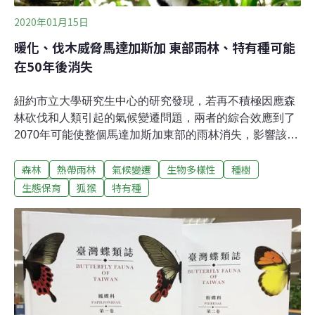
2020年01月15日
暖化、伐木威脅馬達加斯加 東部雨林、特有種可能
在50年後消失
紐約市立大學研究生中心的研究發現，若再不積極因應森
林砍伐和人類引起的氣候變遷問題，兩者的綜合效應到了
2070年可能使整個馬達加斯加東部的雨林消失，影響該島
國特有的數千種植物、哺乳動物、爬行動物和兩棲動物。
森林
熱帶雨林
氣候變遷
生物多樣性
種樹
該研究發表在當期《自然氣候變遷》（Nature Climate
Change）期刊。研究指出，保護區有助於減輕破壞，而
生態保育
狐猴
特有種
環境人士則致力於尋求長期解決方案，以解決溫室氣體排
放失控和隨之而來的氣候變遷。研究確立了應優先保護的
完整森林區域，以加強受威脅物種的恢復能力和生存能
力。