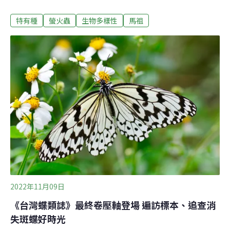
數量逐年下降，現存僅約200隻。6日，林業及自然保育署
特有種
螢火蟲
生物多樣性
馬祖
攜手企業、學校與地方政府共同簽署保育合作備忘錄，期
盼透過生態友善照明技術，滿足地方照明需求的同時，也
能守護戰地裡的夜珍珠。無翅棲於草叢的雌光螢雌光螢與
一般的螢火蟲不太一樣。林業署署長林華慶表示，雌光螢
主要是由雌蟲發光求偶。但雌成蟲因為維持幼蟲的型態，
而沒有翅膀，主要在地面棲息，這樣獨特的習性卻也為牠
們帶來生存挑戰。中國文化大學森林暨自然保育系系主任
謝佳宏說明，雌光螢偏好草地，其棲息環境鄰近道路、農
地與人類聚落，容易受到人類活動與光害的影響。謝佳宏
表示，雌光螢面臨了三大危機——除草、光害與道路工
程，其中又以除草為主要威脅。
2022年11月09日
《台灣蝶類誌》最終卷壓軸登場 遍訪標本、追查消
失斑蝶好時光