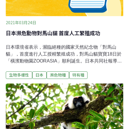
態傾心。在菊科這個大家庭，薊屬植物種類屬於中型規
模，全球
2021年03月24日
日本瀕危動物對馬山貓 首度人工繁殖成功
日本環境省表示，瀕臨絕種的國家天然紀念物「對馬山
貓」，首度進行人工授精繁殖成功，對馬山貓寶寶18日於
「橫濱動物園ZOORASIA」順利誕生。日本共同社報導，
對馬山貓是只棲息在長崎縣對馬島的特有種。1960年代
生物多樣性
日本
瀕危物種
特有種
時，島內約有300隻對馬山貓棲息，但因交通事故傷亡等
因素，目前對馬山貓僅剩約100隻。環境省在9處設施飼養
與繁殖對馬山貓，橫濱動物園ZOORASIA去年12月對母山
貓進行人工授精，今年3月18日生下山貓寶寶，性別尚未
確認。日本放送協會（NHK）報導，動物園公布的影片
中，對馬山貓寶寶用力吸吮著奶瓶喝奶；牠出生隔天的19
日體重為88公克，22日增加到122公克，順利成長中。