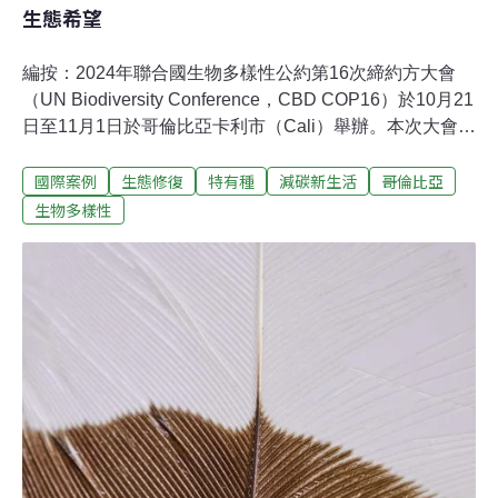
生態希望
編按：2024年聯合國生物多樣性公約第16次締約方大會
（UN Biodiversity Conference，CBD COP16）於10月21
日至11月1日於哥倫比亞卡利市（Cali）舉辦。本次大會選
擇伊尼里達花（Flor de Inírida，暫譯）作為代表及主視
國際案例
生態修復
特有種
減碳新生活
哥倫比亞
覺，象徵哥倫比亞豐富的生物多樣性。本文翻譯自
《Mongabay》，介紹這種生長於哥倫比亞與委內瑞拉邊
生物多樣性
境的特有種植物代表的多重含義。蓋塔（Carolina Mora
Gaitan）從腳邊的藍色水桶拿出一朵令人注目的花，將水
珠抖落。接著，他用牙刷將灰塵刷掉，又用鑷子拔除難看
的褐色葉子。蓋塔的媳婦坐在他的對面，重覆著相同的動
作。一旁的丈夫和兒子則負責修剪、分類並將桃紅色的花
朵仔細裝箱。他們已經參與哥倫比亞瓜伊尼亞省
（Guainía）的伊尼里達花卉貿易超過十年了，從一開始的
野外採摘，到成功以人工復育，不僅確保花朵繼續留存，
也有助於這片獨