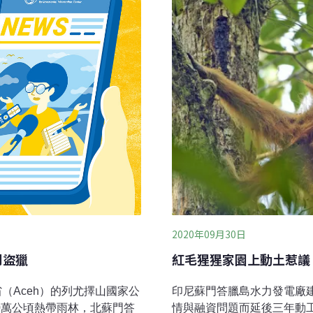
這起土石流意外，北蘇門答臘
辦法供人類使用。
明，這
2020年09月30日
紅毛猩猩家園上動土惹議
劇盜獵
印尼蘇門答臘島水力發電廠建
齊省（Aceh）的列尤擇山國家公
情與融資問題而延後三年動
）覆蓋近80萬公頃熱帶雨林，北蘇門答