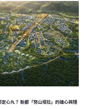
擊性、口對口接觸且不涉及食物傳遞的行為。
類接吻的觀察資料，並聚焦在非洲、歐洲和亞
行親緣演化學分析（phylogenetic
一種性狀（trait），描繪出靈長類動物的親緣演化
yesian
都定心丸？ 新都「努山塔拉」的雄心與隱