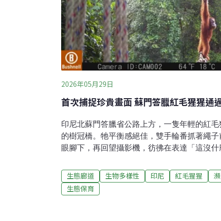
2026年05月29日
首次捕捉珍貴畫面 蘇門答臘紅毛猩猩通
印尼北蘇門答臘省公路上方，一隻年輕的紅毛
的樹冠橋。牠平衡感絕佳，雙手輪番抓著繩子
眼腳下，再回望攝影機，彷彿在表達「這沒什
另一端的森林。為了這畫面，保育人士等了整
的瀕危物種紅毛猩猩曾廣泛分布在南亞，如今
生態廊道
生物多樣性
印尼
紅毛猩猩
瀕
臘和婆羅洲。紅毛猩猩共分三種，婆羅洲猩猩（Pon
生態保育
萬多隻、蘇門答臘猩猩（Pongo abelii）少
（Pongo tapanuliensis）僅剩800隻
待在森林樹冠層，熟知各條在森林間擺盪穿梭