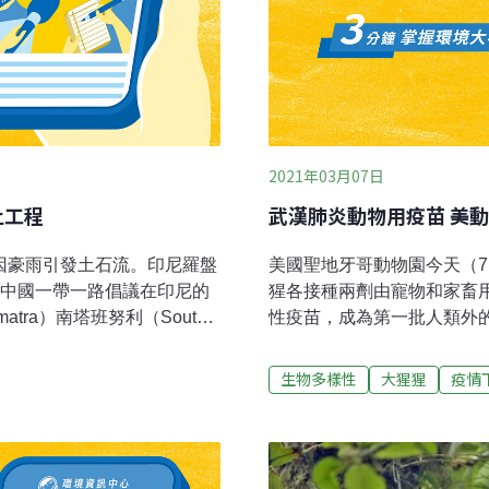
2021年03月07日
止工程
武漢肺炎動物用疫苗 美
因豪雨引發土石流。印尼羅盤
美國聖地牙哥動物園今天（7
程是中國一帶一路倡議在印尼的
猩各接種兩劑由寵物和家畜用
atra）南塔班努利（South
性疫苗，成為第一批人類外
u）雨林地。這項工程去年12月也發
似被確診的工作人員傳染病
環境組織非凡地球印尼分會
園方推定牠們在稍早染疫痊
生物多樣性
大猩猩
疫情
anda Hurowitz）向羅盤報指
傳染給大型猿猴的首例，而
與森林部，巴丹托魯因丘陵
疑似因接觸到無症狀的工作
。該地區也是瀕臨絕種的塔
（Winston）先前染疫
息地。塔巴努里紅毛猩猩是全球最稀
復。跟那些猩猩施打的疫苗