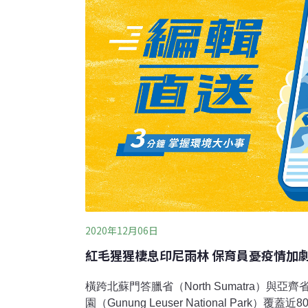
有的紅毛猩猩種類，目前僅剩約800隻。針對
水力資源公司網站新聞稿指出，當地政府已說
2020年12月06日
紅毛猩猩棲息印尼雨林 保育員憂疫情加
橫跨北蘇門答臘省（North Sumatra）與亞
園（Gunung Leuser National Park