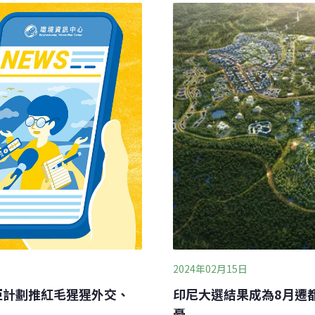
團隊將「接吻」定義為非攻
毛猩猩的族群數量急遽下
他們在文獻中爬梳現代靈長
、生活採買，2023年，蘇
洲演化而來的猿猴。隨後，他們進
analysis），將接吻視為
樹。研究團隊採用貝氏模型（Ba
2024年02月15日
印尼大選結果成為8月遷
亞計劃推紅毛猩猩外交、
憂