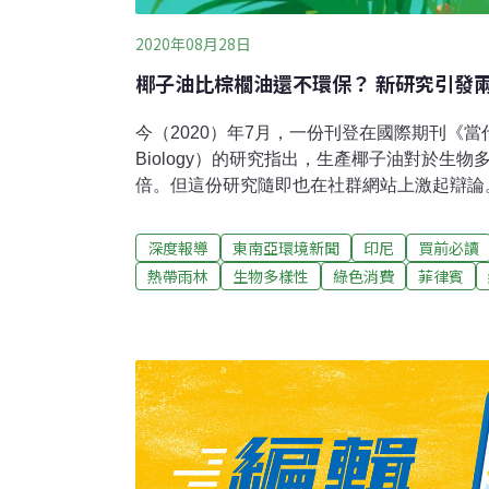
2020年08月28日
椰子油比棕櫚油還不環保？ 新研究引發
今（2020）年7月，一份刊登在國際期刊《當代生
Biology）的研究指出，生產椰子油對於生
倍。但這份研究隨即也在社群網站上激起辯論
（University of Warwick）靈長類動物學家拉梅
推特（Twitter）上諷刺：「親愛的伐木公
深度報導
東南亞環境新聞
印尼
買前必讀
遜和東南亞國家做的那些壞事，或是需要反駁
熱帶雨林
生物多樣性
綠色消費
菲律賓
評或法律行動，那這份刊登在當代生物學期刊
的。」