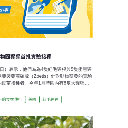
動物園猩猩首批實驗接種
日）表示，他們為為4隻紅毛猩猩與5隻倭黑猩
藥製藥商碩騰（Zoetis）針對動物研發的實驗
的疫苗接種者。今年1月時園內有8隻大猩猩疑
毒。但這回園內的大猩猩並未接種疫苗，因為
癒後已有抗體。這是目前為止新型冠狀病毒能
下的食衣住行
美國
紅毛猩猩
當時工作人員都有使用個人防護裝備，大猩猩
人員而染疫。一隻年紀較大的猩猩溫斯敦
且病況嚴重，在接受最先進的合成抗體治療後才康
一樣，治療溫斯敦的藥物也是專門供動物，沒