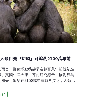
人類祖先「初吻」可追溯2100萬年前
人而言，那種悸動彷彿早在數百萬年前就刻進
據。英國牛津大學主導的研究顯示，接吻行為
祖先可能早在2150萬年前就會接吻，人類近
thal）可能也「親親」。演化生物學x行為數據研
物的接吻該如何研究？牛津大學演化生物學教
猩猩
st）解釋，藉由演化生物學與行為數據的整合，便能
物種的社會行為。為精準研究「接吻」，研究