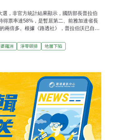
日大選，非官方統計結果顯示，國防部長普拉伯
to）暫時得票率達58%，是暫居第二、前雅加達省長
dan）的兩倍多。根據《路透社》，普拉伯沃已自行
7日遷都「努山塔拉」（Nusantara），但這
同的態度。普拉伯沃支持遷都，阿尼斯卻希望
婆羅洲
淨零碳排
地層下陷
將所有資源投注在新首都。大選結果可望讓遷都
大計遇上政權換手 民間投資縮手觀望印尼首都雅
，人口逾1000萬，加上周邊衛星都市，大都
人口過度集中，超抽地下水、交通污染等造成沈
城市正在下沉中。專家估計，2050年以前，
沒。