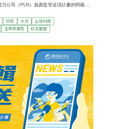
力公司（PLN）負責監管這項計畫的阿薩德
 Asaad）說，根據PLN與開發商北蘇門答臘水力發電
a Hydro Eenergy，簡稱NSHE）的合約，巴丹托魯
印尼
水文
土地利用
年動工。「但現在這項計畫可能會延到2025年動
生物多樣性
紅毛猩猩
行（Bank of China）因環境顧慮與疫情
他說。在建設計畫中，「授信撥貸」
企業取得完成專案所需的部分資金，其餘資金則會在
項計畫的經費規模預計為16億8000萬美元，
資。水壩恐毀極危紅毛猩猩棲地 二銀行撤資