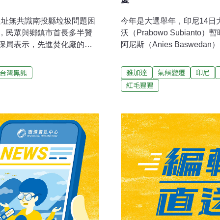
今年是大選舉年，印尼14
選址無共識南投縣垃圾問題困
沃（Prabowo Subian
，民眾與鄉鎮市首長多半贊
阿尼斯（Anies Baswe
保局表示，先進焚化廠的廢
宣布勝選。印尼預定今年8月1
回饋機制，以爭取各界支
兩組人馬在選前展現絕然不
六死 監院促農業部原民會改
雅加達
氣候變遷
印尼
台灣黑熊
均衡發展14個城市，不要
25件台灣黑熊救傷案例，其
紅毛猩猩
計畫順利進行。2024遷都
呼籲農業部、原民會應合作策
加達是全球最擁擠的城市之一
平。監委說，台灣黑熊被原
會圈人口超過3000萬人。
習是抵觸文化禁忌脫序的違
重負荷。雪上加霜的是，這座
改良式獵具換發、陷阱口徑與
北雅加達約95%地區將會沉