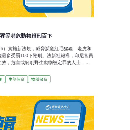
猩猩等瀕危動物鞭刑百下
eh）實施新法規，威脅瀕危紅毛猩猩、老虎和
最多受罰100下鞭刑。法新社報導，印尼官員
生效，危害或剝削野生動物被定罪的人士，可
，另要承受國家法律下的任何刑期。此外，若公
保護遭到控訴，可能遭受多達60下鞭打。亞齊
猩
生態保育
物種保育
i）今天（4日）告訴法新社，維護自然及其平衡是
省為蘇門答臘島上的生物多樣性中心，為蘇門
虎等動物的棲息地。印尼是全球穆斯林人口最
一實施伊斯蘭教法的地區。公開鞭打在保守的
象包括賭博、飲酒、同性或婚前性行為者。