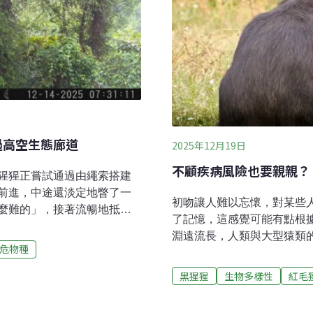
過高空生態廊道
2025年12月19日
不顧疾病風險也要親親？ 
猩猩正嘗試通過由繩索搭建
前進，中途還淡定地瞥了一
初吻讓人難以忘懷，對某些
麼難的」，接著流暢地抵達
了記憶，這感覺可能有點根
整兩年。幾乎都待在樹冠層
淵遠流長，人類與大型猿類的
已極度瀕危，僅存於蘇門答
危物種
親尼安德塔人（Neander
go pygmaeus）剩10
究古生物可看化石，但古生
黑猩猩
生物多樣性
紅毛
於1萬4000隻，而塔巴努里猩猩
授韋斯特（Stuart We
。牠們是樹棲動物，九成以上的時間都
合理推測現代物種與已滅絕
的路線。然而，人們為了種