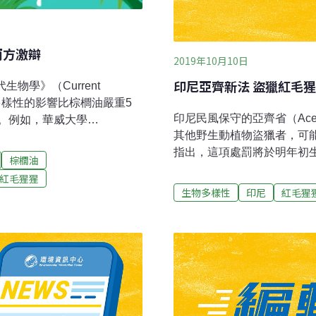
兩方激辯
2019年10月10日
印尼亞齊新法 盜獵紅毛
物學》（Current
物多樣性的影響比棕櫚油嚴重5
印尼民風保守的亞齊省（Ac
。例如，華威大學
其他野生動植物盜獵者，可能
拉（Adriano Lameira）就在
指出，這項處罰將於明年初
司，若您需要正當化自己在亞馬
棕櫚油
能最多處以100下藤條鞭打
自然保育團體對您提出的批
紅毛猩猩
務人員怠忽職守，基於動物
的研究，就是您所需要
生物多樣性
印尼
紅毛猩
省議員努扎里（Nurzahr
伊斯蘭教法的一部分。亞齊
答臘猩猩、犀牛、大象及老
多的國家，亞齊省是該國唯
亞齊省是常見懲罰，處罰對