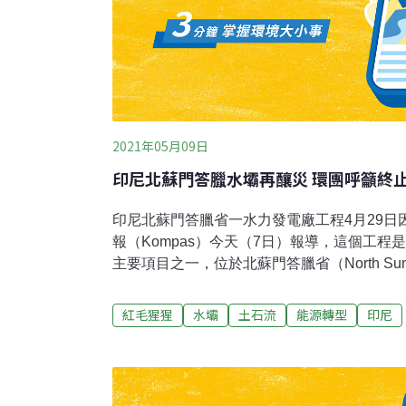
2021年05月09日
印尼北蘇門答臘水壩再釀災 環團呼籲終
印尼北蘇門答臘省一水力發電廠工程4月29日
報（Kompas）今天（7日）報導，這個工
主要項目之一，位於北蘇門答臘省（North Sum
Tapanuli）縣的巴丹托魯（Batang Tor
生土石流意外，造成一名中國工人死亡。國際
紅毛猩猩
水壩
土石流
能源轉型
印尼
（Mighty Earth Indonesia）總監阿曼達（Am
出，許多環保人士、科學家曾經提醒印尼環境
地形及排水不良等問題，遇雨容易發生土石流
巴努里猩猩（Tapanuli orangutan）棲