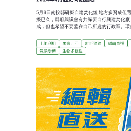
5月8日南投縣研擬自建焚化爐 地方多贊成但
擾已久，縣府與議會有共識要自行興建焚化廠
成，但也希望不要蓋在自己所處的行政區。環
氣與排放水都能做到符合法規標準，也會擬定
持。（公視新聞網報導）台灣黑熊誤觸陷阱已
土地利用
馬來西亞
紅毛猩猩
編輯直送
進監委趙永清、浦忠成8日指出，近五年已發生
氣候變遷
生物多樣性
中18件為受困套索陷阱，並造成六件死亡，
進。使野生動物保育與原住民族狩獵權取得衡
住民族視為神獸，違反原住民族狩獵與傳統慣
法行為， 原民會應積極導正；而農業部應就
尺寸等規範與修法進程。（中央社報導）