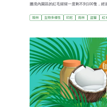
臘境內園區的紅毛猩猩一度剩不到100隻，經
300隻紅毛猩猩。管理森林警察的印尼環境與
瓦揚（Wayan Dadu）接受中央社記者訪
毀林
生物多樣性
印尼
雨林
盜獵
紅
今仍未對外開放，衝擊經濟及民眾生計，短時
瓦揚擔心，盜獵事件恐將更猖獗。盜獵集團都
齊省、北蘇門答臘省首府棉蘭市（Medan）不老
民禮鎮（Binjai）等地。瓦揚表示，園區面
巡守，人員有限無法24小時輪班。加上盜獵
在森林警察抵達前先一步攔截到消息安全脫逃
他們留