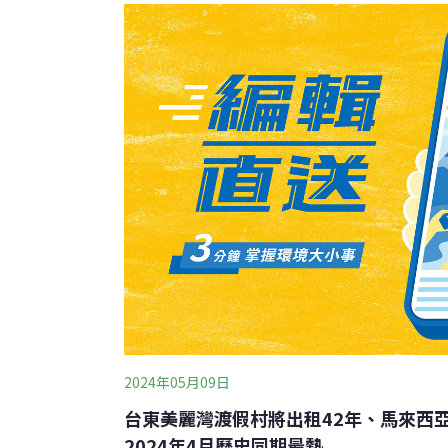
植高價值的經濟作物，大量砍伐雨林，造成紅
滑。為了讓鄉村地區居民能更方便地就醫、上學
門答臘帕克帕克·巴拉特地區（Pakpa
2024年05月09日
台東美麗灣渡假村將出租42年、馬來西
2024年4月歷史同期最熱