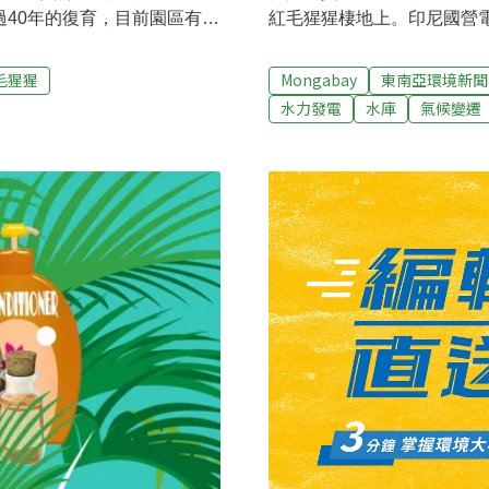
紅毛猩猩棲地上。印尼國營電
過40年的復育，目前園區有約
（Muhammad Ikhsan
森林部武吉拉旺村保育站主任
公司（PT North Sumatr
問時表示，疫情爆發後國家公園至
Mongabay
東南亞環境新聞
毛猩猩
電廠建設計畫原訂於2022
間內可能難以復甦。這也讓
水力發電
水庫
氣候變遷
工，主要是因為提供貸款的中國銀
是附近的外來者，主要在亞
關係，而停止授信撥貸」，
灣（Belawan）及附近的
（drawdown）指的是
積廣，保育站只有40名森林警察
專案建設過程中陸續支付。這
集團的通訊設備都很先進，常
須透過股權與借款的方式融
。森林警察抵達後，只看到