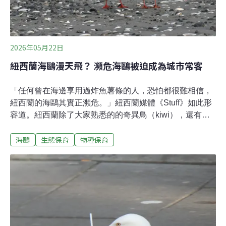
2026年05月22日
紐西蘭海鷗漫天飛？ 瀕危海鷗被迫成為城市常客
「任何曾在海邊享用過炸魚薯條的人，恐怕都很難相信，
紐西蘭的海鷗其實正瀕危。」紐西蘭媒體《Stuff》如此形
容道。紐西蘭除了大家熟悉的的奇異鳥（kiwi），還有兩
種原生海鷗：黑嘴鷗（black-billed gull）與紐澳紅嘴鷗
海鷗
生態保育
物種保育
（red-billed gull）。雖然海鷗常在城鎮中現蹤、搶食人類
手中的食物，但很少人知道的是，這些瀕危鳥類其實岌岌
可危，頻頻出現在城鎮中也是情非得已。族群數量急速下
滑 黑嘴鷗成全球最瀕危海鷗之一黑嘴鷗是紐西蘭特有種，
牠們多在河床植被稀疏的礫石灘繁殖，洪水過後則會移至
附近農田築巢。紐西蘭鳥類線上百科（New Zealand
Birds Online）2016至2017年間的全國普查透過空拍計
算，共發現超過6萬個黑嘴鷗巢位，逾九成分布於南島南