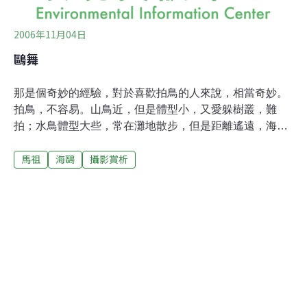
2006年11月04日
鷗舞
那是個奇妙的經驗，對於喜歡拍鳥的人來說，相當奇妙。
拍鳥，不容易。山鳥近，但是體型小，又愛躲樹叢，難
拍；水鳥體型大些，常在灘地散步，但是距離遙遠，海風
強大，搖得鏡頭晃動，也是難拍。加上到處跑，要帶著遠
馬祖
海鷗
攝影賞析
距的大砲鏡頭，更是增添行動不便。因此拍鳥，早就放
棄，只能看著專業者的照片，無盡欣羨。但是，在前往馬
祖東莒的海面上，我遇到奇蹟。很不可思議的！當船離
港，幾隻燕鷗飛來，跟著船尾而行，看了看應該是黑尾
鷗，心想這些燕鷗也真有趣，沒事跟著船飛，是要練體力
嗎？但是看久了才發現，牠們追著船，是為了船尾激起浪
花中的小魚，一隻隻燕鷗飛著，看準魚蹤，俯衝而下以嘴
叼魚。有趣是隨船而行，在海上散佈的不同燕鷗群，不斷
加入，從幾隻到十幾隻，在到幾十隻，群鷗在船尾拖出一
道黑雲，隨船飛翔伺機覓食，在相互競爭下，燕鷗越飛離