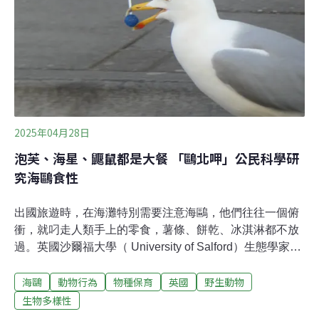
地大區（Southland）及坎特伯雷區（Canterbury），僅有
約1.6%巢位在北島。繁殖季後，南島大部分黑嘴鷗會遷移
到
2025年04月28日
泡芙、海星、鼴鼠都是大餐 「鷗北呷」公民科學研
究海鷗食性
出國旅遊時，在海灘特別需要注意海鷗，他們往往一個俯
衝，就叼走人類手上的零食，薯條、餅乾、冰淇淋都不放
過。英國沙爾福大學（ University of Salford）生態學家萊
斯利（Alice Risely）的研究計畫顯示，海鷗會吃的東西五
海鷗
動物行為
物種保育
英國
野生動物
花八門，從三明治、泡芙、魚類、海星，再到各種鳥類、
小型哺乳類，甚至連鼴鼠和兔子都「慘遭不測」。萊斯利
生物多樣性
發起的研究計畫名為「鷗北呷」（Gulls Eating Stuff，直