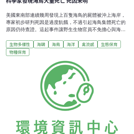
科學家發現海鳥大量死亡 死因未明
美國東南部連續幾周發現上百隻海鳥的屍體被沖上海岸，
專家初步研判死因是過度飢餓，不過引起海鳥集體死亡的
原因仍待查證。這起事件讓野生生物官員不免擔心與海洋
的變異有關，進而影響這些海鳥所進食魚類的質和量。野
生物多樣性
海鷗
海鳥
海洋
禽流感
生態保育
生生物學家瓦森（Craig Watson）表示，海風若太強，確
實有可能會將海鳥吹離原本的飛行路線，造成牠們不易取
物種保育
得食物。「不過也有可能是海鳥所依賴的魚群因為某些因
素，造成供給上的不足」。檢體初步的檢驗結果已排除和
禽流感或其他疾病有關。另外，脫水同樣是造成死亡的潛
在原因，因為海鳥必須從魚群食物中攝取所需的水分。瓦
森認為，「海鷗的數量千以萬計。不過若集體死亡的事件
一年接著一年發生，我無法擔保海鷗的數量不會產生任何
變化」。現階段最大的問題是，「起因何在」？