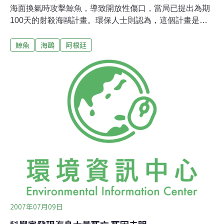
海面換氣時攻擊鯨魚，導致開放性傷口，當局已提出為期
100天的射殺海鷗計畫。環保人士則認為，這個計畫是錯
誤資訊產生的結果，由於人類活動產生大量垃圾致使海鷗
鯨魚
海鷗
阿根廷
數量過剩，他們認為人類才是真正的問題根源。不過雙方
都同意，這種從十年前開始出現的異常動物行為，持續到
現在，已經成為南露脊鯨在繁殖區時所面臨的真正危害。
這種情況越來越多，讓原本的賞鯨活動，從驚奇體驗變成
某種恐怖片場景，令人聯想到希區考克驚悚片《鳥》的真
實版。就目前所知，巴塔哥尼亞馬德林港（Puerto
Madryn）沿岸的海鷗，會在鯨魚浮出水面時攻擊牠們，造
成鯨魚皮膚表面的開放性傷口。而當鯨魚再次浮出水面
時，海鷗就會再次襲擊並啄出更深的傷口，用牠們的喙及
爪子撕下鯨魚皮及鯨脂。阿根廷「國立巴塔哥尼亞中心」
（National Patagonia Centre）工作人員Marcelo Bertell
2007年07月09日