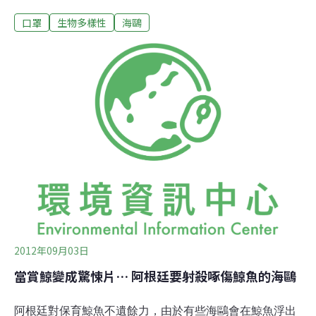
在丟掉口罩之前，至少先把繩子剪掉，以免傷害無辜的動
口罩
生物多樣性
海鷗
物。南韓環境運動聯合會白娜媛說：「一次性口罩是塑料
做的，因此幾乎不能分解，因為無法回收，所以不是焚化
就是掩埋，這對自然造成巨大負擔。」英國皇家防止虐待
動物協會10號指出，疫情爆發僅半年，他們就救援900多
隻因廢棄口罩或塑膠垃圾受困的動物，呼籲大眾丟口罩前
先剪斷鬆緊繩，以免纏住動物。
2012年09月03日
當賞鯨變成驚悚片… 阿根廷要射殺啄傷鯨魚的海鷗
阿根廷對保育鯨魚不遺餘力，由於有些海鷗會在鯨魚浮出