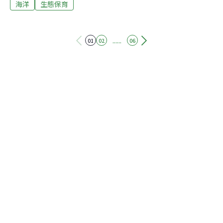
素，船難事故或海洋污染案件頻傳。自2001年2月至2007
海洋
生態保育
年12月的統計，共有94件事故（環保署，2008）。石門北
方海域，是船舶航線交會的熱區，近八年來，陸續發生了
三起輪船擱淺，嚴重污染海岸，導致蟹類、貝類、藻類等
......
01
02
06
潮間帶生態受到嚴重衝擊。2016年3月10日，「德翔台
北」貨輪行經北部海域時，因故障失去動力，受到風浪推
移作用，擱淺在距岸約250公尺的礁石區，船身破洞與裂
縫逐漸擴大。當時氣候與海象條件不佳，海上救援與防污
工作進展緩慢；二週後，船身斷裂，燃油與潤滑油外洩問
題再也難以防堵。石門區尖子鹿海岸潮間帶生態環境，首
先受到破壞，北海岸的石花