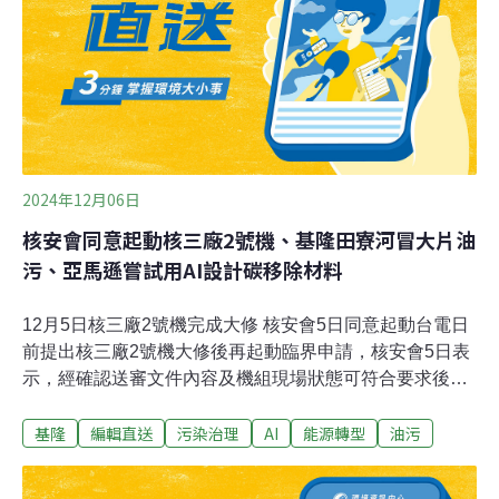
2024年12月06日
核安會同意起動核三廠2號機、基隆田寮河冒大片油
污、亞馬遜嘗試用AI設計碳移除材料
12月5日核三廠2號機完成大修 核安會5日同意起動台電日
前提出核三廠2號機大修後再起動臨界申請，核安會5日表
示，經確認送審文件內容及機組現場狀態可符合要求後，
已於下午1時30分同意台電申請，後續核三廠2號機將執行
基隆
編輯直送
污染治理
AI
能源轉型
油污
機組臨界及併聯前相關測試，並於完成後提出併聯申請。
（中央社報導）沙灘吸碳先例 中山大學旗津種60棵椰子樹
年吸1.5噸國立中山大學碳索實驗室攜手高市府，5日在旗