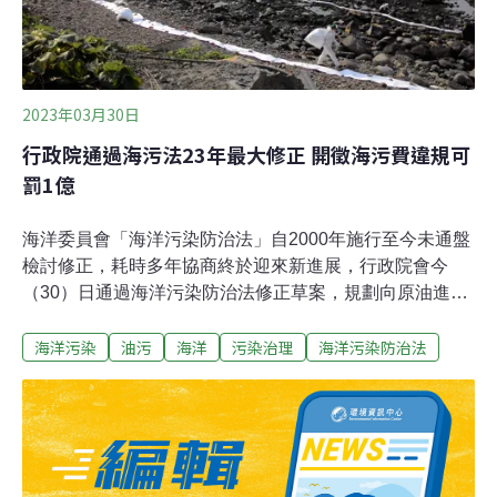
成二次污染，環保局呼籲民眾及遊客暫勿前往柚子湖，近
日將持續增派支援人力並調度油污染清除資材，盡速恢復
柚子湖環境樣貌。（自由時報報導）
2023年03月30日
行政院通過海污法23年最大修正 開徵海污費違規可
罰1億
海洋委員會「海洋污染防治法」自2000年施行至今未通盤
檢討修正，耗時多年協商終於迎來新進展，行政院會今
（30）日通過海洋污染防治法修正草案，規劃向原油進
口、海域工程、海洋棄置等業者徵收「海洋污染防治
海洋污染
油污
海洋
污染治理
海洋污染防治法
費」，成立基金專款專用於海洋污染防治，並祭出最高1
億元重罰，要嚇阻海洋污染行為。鎖定輸油、海域工程等
潛在污染源 將開徵海污費、祭億元重罰海洋污染防治法自
2000年施行，因應台灣海域接連發生重大漏油污染事件，
環保署自2017年啟動修法預告，中間經歷海洋委員會成
立，轉移主管機關，行政院會今（30）日審查通過「海洋