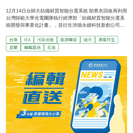
12月14日台師大紡織材質智能分選系統 助舊衣回收再利用
台灣師範大學光電團隊執行經濟部「紡織材質智能分選系
統開發與事業化計畫」，並衍生沛德永續科技新創公司，
研發紡織材質智能分類系統，結合人工智慧辨識紡織品材
台南
IEA
污染治理
能源轉型
油污
漁電共生
料，讓舊衣能回收再利用，助產業建構紡織循環經濟的最
後一哩路。（中央社報導）宜蘭頭城海岸出現油污 疑與綠
宜蘭
編輯直送
石油
島污染事件有關宜蘭縣環保局14日表示，頭城鎮蕃薯寮漁
港附近8日出現少量油污，已派員清理完畢；10日頭城鎮
大里海蝕平台附近的礁石上也出現油污附著，範圍較大，
南北直線範圍約400公尺，寬約40公尺。環保局認為，污
染源疑似與月初台東綠島海邊的不明重油污染有關。這些
油污初步研判可能是隨著洋流從南往北漂，至於是否船隻
在外海排放廢油還要進一步調查。（中央社報導）