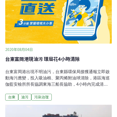
污染防治法」修正草案，送交立法院審議。海委會海洋保
育署長黃向文今日說明修法重點，草案訂定「海洋污染防
治費」規範，要向潛在污染行為人徵收，包含經許可的海
洋棄置業者、油輸送業或其他物質進口業者、海域工程業
者，確切費率由主管機關訂定。海污費收入納進「海洋污
染防治基金」，專用於海污防治及應變，如清除
2020年08月04日
台東富岡港現油污 環局花4小時清除
台東富岡港出現不明油污，台東縣環保局接獲通報立即啟
動海污應變，投入吸油棉、聚丙烯附油球清除，港區海巡
伽藍安檢所所長協調東海三船長協助，4小時內完成清除
作業，環保局呼籲進出船隻依照規定進行廢棄物排洩。
台東
油污
污染治理