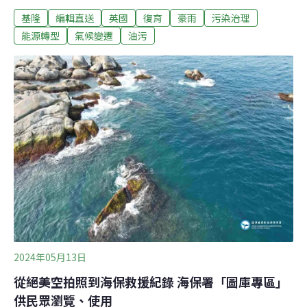
漏油，甚至污染了基隆的大武崙溪，現場更飄出陣陣惡
基隆
編輯直送
英國
復育
豪雨
污染治理
臭，一直到16日溪面都還有油污、油漬，相關清理還在繼
續。當地環保局勒令中油在7日內完成改善，後續也將依
能源轉型
氣候變遷
油污
《水污法》與《空污法》裁罰。（公視新聞網報導）購買
500萬元碳權 北港武德宮成世界首座「碳中和廟宇」雲林
縣北港武德宮信徒連年成長，焚香、燒金需求增，廟方為
響應淨零碳排，再打造一座可過濾懸浮物、空污氣體的環
保地庫金爐，17日啟用。此外廟方攜手台灣碳資產公司，
斥資500萬元足以抵消廟方三年以上的碳權。廟方表示，
即日起宣示成為全球「首座碳中和」的廟宇。（自由時報
報導）
2024年05月13日
從絕美空拍照到海保救援紀錄 海保署「圖庫專區」
供民眾瀏覽、使用