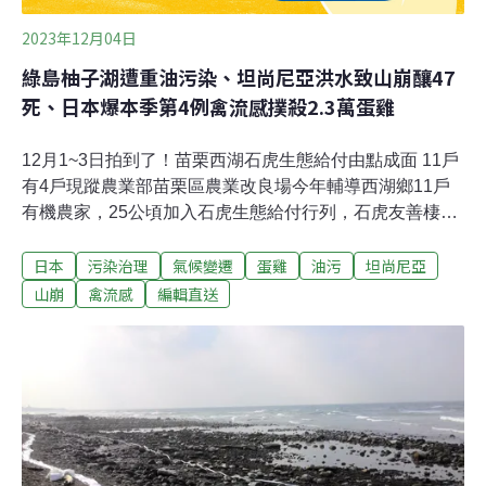
2023年12月04日
綠島柚子湖遭重油污染、坦尚尼亞洪水致山崩釀47
死、日本爆本季第4例禽流感撲殺2.3萬蛋雞
12月1~3日拍到了！苗栗西湖石虎生態給付由點成面 11戶
有4戶現蹤農業部苗栗區農業改良場今年輔導西湖鄉11戶
有機農家，25公頃加入石虎生態給付行列，石虎友善棲地
由點拓展成面，縣府統計近7個月有4戶拍到石虎，農改場
日本
污染治理
氣候變遷
蛋雞
油污
坦尚尼亞
近日將發表「石虎在我家」的成果。苗栗農改場長呂秀英
說，11家示範場域農戶，生產作物有柑橘類、南瓜、稻
山崩
禽流感
編輯直送
米、高梁、草莓，及咖啡、苦茶等，陸續監測石虎及多種
保育類動物現蹤，驗證了「環境友善，石虎再現」。（聯
合報報導）綠島鄉柚子湖發生重油污染 台東環保局籲民眾
暫勿前往台東縣綠島鄉知名景點柚子湖發生不明來源油污
染情形，現場初步判定為重油污染，綠島鄉公所清潔隊第
一時間已投入油污清除工作，因受潮汐影響作業安全及進
度，油污染情形目前尚未完全清除，為避免因人為因素造