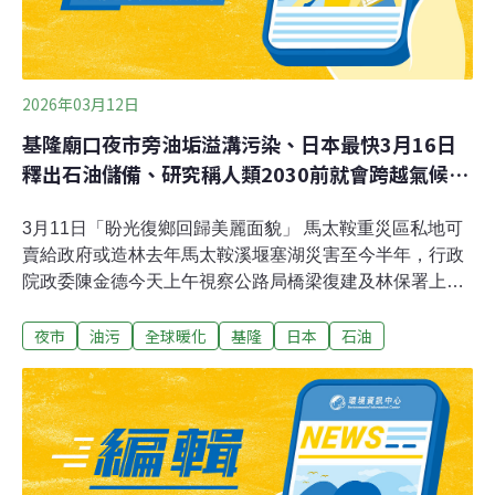
2026年03月12日
基隆廟口夜市旁油垢溢溝污染、日本最快3月16日
釋出石油儲備、研究稱人類2030前就會跨越氣候紅
線
3月11日「盼光復鄉回歸美麗面貌」 馬太鞍重災區私地可
賣給政府或造林去年馬太鞍溪堰塞湖災害至今半年，行政
院政委陳金德今天上午視察公路局橋梁復建及林保署上游
整治後，下午到馬太鞍溪堤防了解水利署、農業部、
夜市
油污
全球暖化
基隆
日本
石油