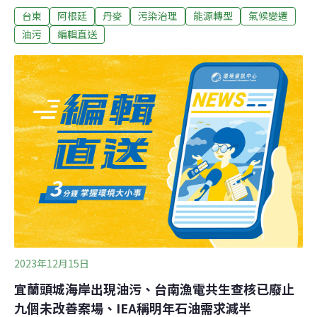
台東
阿根廷
丹麥
污染治理
能源轉型
氣候變遷
隊、澎湖憲兵隊等共同聯合稽查非法傾倒廢棄物案件。檢
方指出，澎湖聯合稽查小組共清查轄內12個廢棄物棄置地
油污
編輯直送
點，計查獲9件不法情事。其中4件因涉及事業廢棄物，涉
有刑事不法，後續由刑大和馬公及白沙分局偵辦，另有5
件則屬於行政不法案件，交由環保局依法裁罰。（中央社
報導）環團批業者丟廢棄滅火器 影響河川恐危及安全飲水
乾粉滅火器含有一級致癌物結晶型二氧化矽，環團和立委
15日舉行記者會，質疑可能會造成消防人員及民眾致癌，
還痛批有不肖業者丟棄廢棄滅火器，影響河川飲用水安
全，要求消防署等單位嚴格控管。（公視新聞網報導）
2023年12月15日
宜蘭頭城海岸出現油污、台南漁電共生查核已廢止
九個未改善案場、IEA稱明年石油需求減半