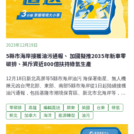
2023年12月19日
5縣市海岸接獲油污通報、 加國擬推2035年新車零
碳排、英斥資近800億扶持綠氫生產
12月18日新北高屏等5縣市海岸油污 海保署衛星、無人機
揪元凶台灣北部、東部、南部5縣市海岸從1日起陸續接獲
油污通報，包括基隆市潮境保育區、新北市北海岸等，海
保署已啓動衛星及無人機監測追查此次污染元凶，也偕同
零碳排
高雄
編輯直送
屏東
英國
台東
綠氫
各地環保局至現地蒐整證據、採樣送驗，並與國海院研究
人員等專家，運用洋流回溯模擬技術及AIS船舶航跡系
新北
加拿大
海洋
能源轉型
油污
統，結合各項線索，清查近日航經污染地區附近海域可疑
船舶及污染源。目前仍在蒐集證據，也未查獲海上船舶偷