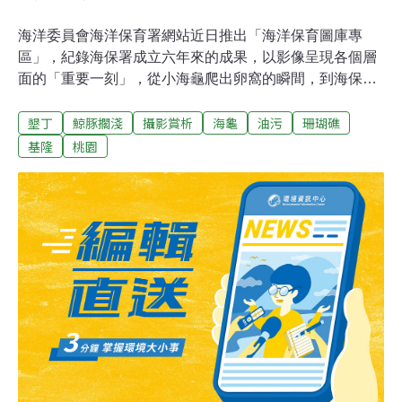
海洋委員會海洋保育署網站近日推出「海洋保育圖庫專
區」，紀錄海保署成立六年來的成果，以影像呈現各個層
面的「重要一刻」，從小海龜爬出卵窩的瞬間，到海保救
援網（MARN）救援擱淺鯨豚的畫面，帶領民眾從不同角
墾丁
鯨豚擱淺
攝影賞析
海龜
油污
珊瑚礁
度認識海洋保育的獨特面貌。圖庫專區規劃有「海洋保護
區與教育宣導」、「海洋生物保育與在地守護」及「海洋
基隆
桃園
環境管理與治理」三大展示區。「海洋保護區與教育宣
導」主要呈現海洋保護區的自然景觀與教育活動，有包括
基隆潮境、台江國家公園、澎湖南方四島國家公園等保護
區精彩空拍照，以及水下生態攝影，提升民眾對海洋保護
區的認識。「海洋生物保育與在地守護」則展現與在地團
體合作保育海洋生物多樣性的成果，涵蓋海龜、鯨豚、珊
瑚礁復育等，也能在此找到海保救援網的救援紀錄影像，
以及2020年台東擱淺藍鯨始末。