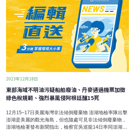
排狀況；海保署表示，排放廢油入海最重可罰3千萬元。
（中央社報導）學甲放飛第二隻傷癒黑琵再度現蹤 鳥友驚
喜今（2023）年初在學甲濕地生態園區野放的第2隻傷癒
黑面琵鷺編號N49，今日被發現在北門區井子腳附近現
蹤，鳥友驚喜。台南市生態保育學會副總幹事黃永豐及志
工邱景威，今年1月在學甲濕地生態園區進行全球黑面琵
鷺鳥調時，發現1隻罹患肉毒桿菌中毒的黑琵，經救治恢
復健康後放飛。（自由時報報導）
2023年12月18日
東部海域不明油污疑船舶廢油、丹麥通過機票加徵
綠色稅規範、強烈暴風侵阿根廷釀15死
12月15~17日美麗海灣非法傾倒廢棄物 澎湖地檢率隊出擊
澎湖是美麗的觀光海島，但也隨處可見非法傾倒廢棄物，
澎湖地檢署發布新聞指出，檢察官吳巡龍14日率同澎湖縣
政府環保局、警局刑警大隊與各分局、海巡署第七岸巡