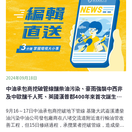
津海水浴場種下60棵耐鹽可可椰子樹，開創沙灘地吸碳先
例，未來每棵椰樹預計每年可吸收約25公斤二氧化碳，總
年吸碳量可達1500公斤。（中央社報導）
2024年09月18日
中油承包商挖破管線釀柴油污染、豪雨強襲中西非
及中歐釀千人死、英國漢普郡400年來首次誕生海
狸
9月16～17日中油承包商挖破地下管線 基隆大武崙溪遭柴
油污染中油公司發包廠商在八堵交流道附近進行輸油管改
善工程，但15日修繕過程，承攬業者挖破管線，造成柴油