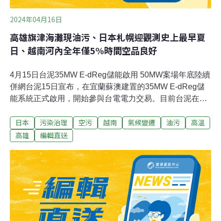
2024年04月16日
高雄旗津海灘現油污、日本札幌迎觀測史上最早夏
日、越南河內全年僅5%時間空品良好
4月15日台泥35MW E-dReg儲能啟用 50MW案場年底陸續
併網台泥15日宣布，在宜蘭蘇澳建置的35MW E-dReg儲
能系統正式啟用，開始參與台電電力交易。目前台泥在E-
dReg儲能系統的總容量為145MW，占比達72%，預計今
日本
污染治理
空污
越南
氣候變遷
油污
高溫
（2024）年底前還有50MW儲能案場將分二期陸續併網。
（中央社報導）嘉市探索體驗教育園區 砍楊桃樹設露營區
高雄
編輯直送
惹議嘉義市南興國中第二校區「探索體驗學校」，占地約
7.5公頃，是全國第一所由地方政府設置的探索體驗學校，
近日卻傳為蓋露營區要砍除大批老楊桃樹，惹來爭議，民
眾認為數10年以上老欉楊桃樹應該保留。校方說明，僅移
除部分楊桃樹，仍會保留珍貴老樹。（聯合報報導）