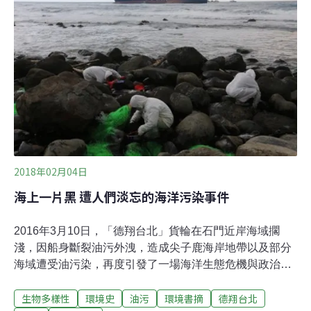
2018年02月04日
海上一片黑 遭人們淡忘的海洋污染事件
2016年3月10日，「德翔台北」貨輪在石門近岸海域擱
淺，因船身斷裂油污外洩，造成尖子鹿海岸地帶以及部分
海域遭受油污染，再度引發了一場海洋生態危機與政治風
暴。台灣北部海域是基隆港、台北港的進出門戶，也是東
生物多樣性
環境史
油污
環境書摘
德翔台北
北亞地區相當重要的國際航道，因氣候、海象、地形等因