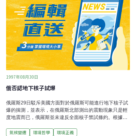
頓郵報最近報導，今年全球各地氣候普遍反常，最近幾個
月來，地球已 經有好幾處發生氣候反常的現象，例如南美
和歐洲出現非季節性的炎熱，西非 與南太平洋反常乾燥，
南歐的降雨量高出正常水平，秘魯安地斯山脈則忽然刮 起
暴風雪來。上一次地球發生這樣怪異的氣候是在1982到八
83年間，全球約有二千人 死於天氣異常引發的水災、土
崩、旱災、火災等，數百人被迫放棄他們的家園 ，經濟損
失達八十億美元以上。聖嬰現象並不全然有害無益，例如
佛羅里達州等地今年颶風特別少
1997年08月30日
俄否認地下核子試爆
俄羅斯29日駁斥美國方面對於俄羅斯可能進行地下核子試
爆的揣測，並表示，在俄羅斯北部測出的震動現象只是輕
度地震而已，俄羅斯並未違反全面核子禁試條約。根據挪
威的報導，8月16日，在北極喀拉海測得規模3點5的震動
氣候變遷
環境哲學
環境正義
現象，該地點位在前蘇聯核子試爆場新地島的東方。美國