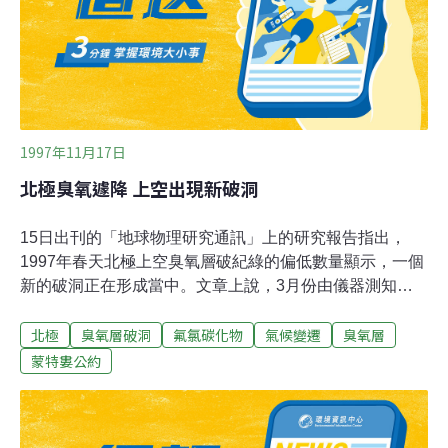
的能源如風力發電及太陽能發電等之研發推廣，其長遠效
益當在擴增核能發電之上，也才是政策規劃時的行穩致遠
之道。
1997年11月17日
北極臭氧遽降 上空出現新破洞
15日出刊的「地球物理研究通訊」上的研究報告指出，
1997年春天北極上空臭氧層破紀綠的偏低數量顯示，一個
新的破洞正在形成當中。文章上說，3月份由儀器測知，
北極臭氧的水準比前幾年同一月份所做的數量還要低
北極
臭氧層破洞
氟氯碳化物
氣候變遷
臭氧層
20%。美國馬里蘭州戈達德太空中心根據衛星資料進行的
研究顯示，臭氧的急遽減少可能是由於北極氣候發生基本
蒙特婁公約
變化，或在該地區10000至60000公尺間的平流層中產生
異常低溫。雖然1987年蒙特婁公約呼籲致力恢復能夠抵擋
太陽有害紫外線的臭氧數量，但過去20年來由於人類使用