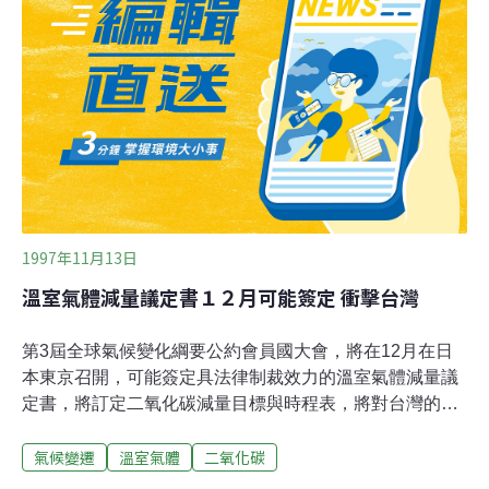
氟氯碳化物不斷增加，臭氧層日益稀薄。
1997年11月13日
溫室氣體減量議定書１２月可能簽定 衝擊台灣
第3屆全球氣候變化綱要公約會員國大會，將在12月在日
本東京召開，可能簽定具法律制裁效力的溫室氣體減量議
定書，將訂定二氧化碳減量目標與時程表，將對台灣的產
業造成重大的影響，依據工業局委託的研究報告指出，如
氣候變遷
溫室氣體
二氧化碳
果依目前的國際減量趨勢，台灣的GDP（國民生產毛額）
將可能大幅衰退34％以上。上午立法院針對此一問題召開