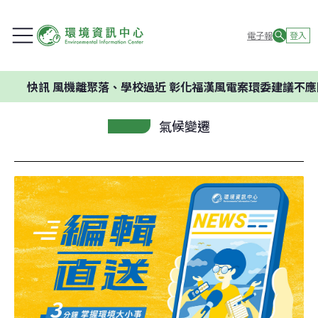
電子報
登入
訊
風機離聚落、學校過近 彰化福漢風電案環委建議不應開發
氣候變遷