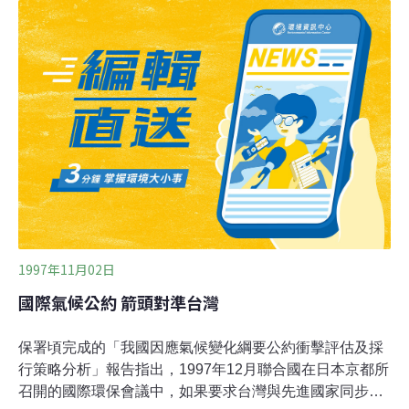
公聽會，學者說，台灣近年來一直沒有努力於二氧化碳的
減少。台大大氣系教授徐光蓉指出，1990年時我國的二氧
化碳排放量每人年當量只5.54噸，只有先進國家的40％左
右，但是到了1994年我國二氧化碳排放量已經追上法國在
1990年的水準。 與我國情況相同的南韓及墨西哥已經被要
求列為先進國家的標準，立委蘇煥智認為，我國被列入先
進國家的可能性非常的高，對我國產業的衝擊將會比預期
的更嚴重。
1997年11月02日
國際氣候公約 箭頭對準台灣
保署頃完成的「我國因應氣候變化綱要公約衝擊評估及採
行策略分析」報告指出，1997年12月聯合國在日本京都所
召開的國際環保會議中，如果要求台灣與先進國家同步減