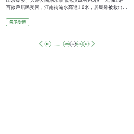
山洪爆發、大湖公園湖水暴漲淹沒成功路5段，大湖山莊
百餘戶居民受困，江南街淹水高達1.6米，居民雖被救出安
置在大湖國小和三民國中，但談到水一下子流進屋內的情
氣候變遷
景，都心有餘悸。這次溫妮颱風來襲，僅是中度颱風竟然
淹水比去年賀伯颱風還嚴重，當地居民深表不滿，大罵市
政府的防洪排水系統，挖了一個大孔的排水溝，竟然還淹
大水。大湖山莊後山山洪暴發泥水滾滾衝下，加上大湖公
......
01
1101
1102
1103
1104
園的大湖湖水暴漲，水淹到一公尺以上。據附近居民指
出，大湖山莊附近房子一下子蓋太多了，原本有的山溝排
水管道和水土保持都遭破壞，以致這次整個山洪暴發情況
嚇人。居住該地十多年的黃姓民眾表示，「從未看過大湖
氾濫滿溢成災」，這次排水系統、抽水設施完全未發揮作
用，也是造成內湖地區淹水慘重的主因。