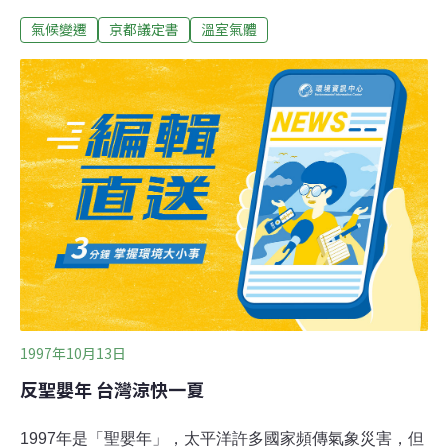
少二氧化碳溫室氣體排放量，台灣經濟將面臨巨大的衝
氣候變遷
京都議定書
溫室氣體
擊。根據該報告，由於工業國家大量使用化石燃料，全球
二氧化碳濃度增加，暖化現象加劇。12月1日聯合國將於
日本京都召開締約國大會，預期會中將簽署「溫室氣體減
量議定書」，規範溫室氣體排放目標。環保署空氣品質暨
噪音管制處處長陳雄文表示，氣候變化綱要公約有169個
國家簽署，其中歐盟、美國、日本等37國家列入附件一國
家。附件一國家必須承諾在公元2000年前將二氧化碳等溫
室效應氣體回歸到1990年的水準。由於公元2000年台灣、
南韓的國民所得接近2萬美元，已被歐盟提案要求也列為
附件一成員。環保署表示，台灣未來14年，二氧化碳成長
率每年約3.1％。一旦我國列入附件一國家，必須削減的幅
度高達54%至61%，
1997年10月13日
反聖嬰年 台灣涼快一夏
1997年是「聖嬰年」，太平洋許多國家頻傳氣象災害，但