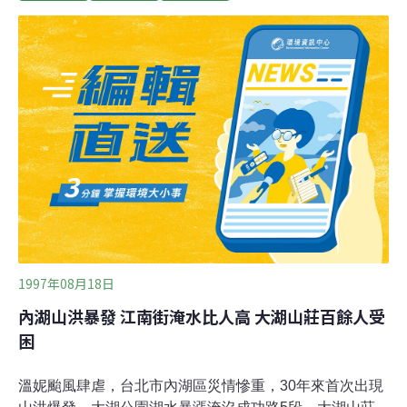
國務院與五角大廈官員28日說，初步跡象顯示，該地區曾
發生地下爆炸。俄羅斯原子能部長米海洛夫否認該國曾進
行核試，並表示該國一直堅守不再進行核試的承諾。1997
年7月，美國曾利用傳統方式進行鈽的地下試爆。不過華
府辯稱，該次地下試爆屬於「次臨界」試爆，未產生核子
連鎖反應，因此並不違反全面核子禁試條約。
1997年08月18日
內湖山洪暴發 江南街淹水比人高 大湖山莊百餘人受
困
溫妮颱風肆虐，台北市內湖區災情慘重，30年來首次出現