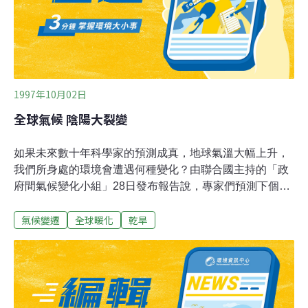
1997年10月02日
全球氣候 陰陽大裂變
如果未來數十年科學家的預測成真，地球氣溫大幅上升，
我們所身處的環境會遭遇何種變化？由聯合國主持的「政
府間氣候變化小組」28日發布報告說，專家們預測下個世
紀地表溫度會上升華氏2至6度。從好處著眼，冰岸消退能
氣候變遷
全球暖化
乾旱
增加石油和天然氣的生產量，較溫暖的海水也有助於漁
獲，觀光業也可能因而繁榮起來。這份報告還說，容易受
害的地區，還包括一些小島嶼。當海水溫度升高，水域膨
脹，加上冰原融解，種種效應都可能引發海水倒灌，淹沒
這些島嶼。他們特別提及巴哈馬群島、馬爾地夫群島及太
平洋的馬紹爾群島等等，都是危險性最高的地帶。海平面