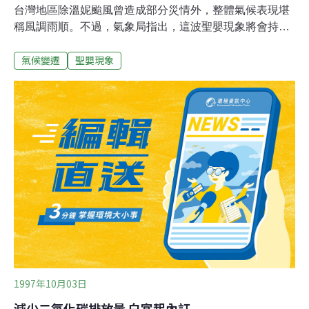
台灣地區除溫妮颱風曾造成部分災情外，整體氣候表現堪
稱風調雨順。不過，氣象局指出，這波聖嬰現象將會持續
到1998年，民眾還是要有防範異常氣象災害的準備，尤其
氣候變遷
聖嬰現象
要節約用水，預防乾旱發生。1997年的聖嬰現象，在日本
鹿兒島在梅雨季因連續豪雨引發大規模山崩；印尼因持續
乾旱引發森林大火，引起全球關注。反觀台灣地區，除溫
妮颱風外，連續幾個颱風都是過門不入，偏北轉向日本，
再加上梅雨季和颱風季節降雨豐沛，把每座水庫都餵得飽
飽的，既未發生乾旱，也未鬧大水。但科學家預測這次聖
嬰現象將持續到明年，中央氣象局預報中心副主任吳德榮
也呼籲指出，台灣地區即將進入冬季枯水期，如果1998年
梅雨季沒有下大雨，台灣會立即面臨乾旱的壓力，大家現
在就應該有節約用水的體認。
1997年10月03日
減少二氧化碳排放量 白宮起內訌