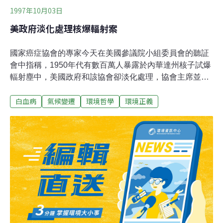
1997年10月03日
美政府淡化處理核爆輻射案
國家癌症協會的專家今天在美國參議院小組委員會的聽証
會中指稱，1950年代有數百萬人暴露於內華達州核子試爆
輻射塵中，美國政府和該協會卻淡化處理，協會主席並承
認政府原應早幾年就將此事告訴社會大眾，並宣布暴露於
白血病
氣候變遷
環境哲學
環境正義
輻射塵中的人染甲狀腺癌的機率較高。國家癌症協會歷時
15年才提出的有關輻射塵與其可能影響的最後報告，協會
主席克勞斯納表示當時的輻射塵幾乎飄落全國各地，尤其
處於試爆場下風的地帶，可能有75000人成為甲狀腺癌的
高危險群，特別是小孩。但他聲稱研究沒有發現甲狀腺癌
和暴露在含有131碘落塵間的「明顯關連」。 猶他大學家
庭醫學和流行病學的專家里昂說研究發現落塵引起致命白
血病，並指責當時政府掩蓋真相。據1990年一份研究報
告，住在落塵地區19歲以下的小孩，死於白血病的危險性
比一般人高8倍。