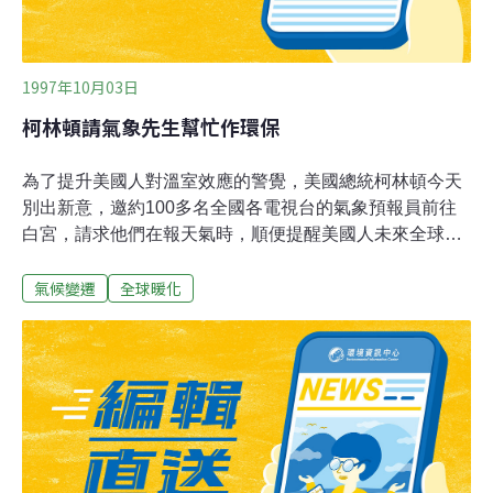
1997年10月03日
柯林頓請氣象先生幫忙作環保
為了提升美國人對溫室效應的警覺，美國總統柯林頓今天
別出新意，邀約100多名全國各電視台的氣象預報員前往
白宮，請求他們在報天氣時，順便提醒美國人未來全球氣
候型態變化危機重重，應少開車，少製造二氧化碳。柯林
氣候變遷
全球暖化
頓12月將赴日本京都參加一項全球氣候變化國際會議，屆
時將對放射溫室效應的氣體作出嚴格限制，故柯林頓試圖
及早建立國人的共識。大部份與會的氣象先生都同意這是
柯林頓在做公關。美國國家廣播公司水牛城分台的歐康納
說，要在播氣象時扯到溫室效應有點拗口，他說：「我準
備告訴觀眾，明天天氣是多雲，順便提醒各位，別再開車
了。」