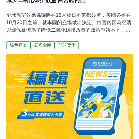
全球溫室效應協議將在12月於日本京都簽署，美國必須在
10月20日之前，就本國的立場做出決定。白宮內因為經濟
與環保幕僚為了降低二氧化碳排放量的政策爭執不下，出
現山雨欲來的態勢。大型企業擔心柯林頓政府會制定更嚴
綠色經濟
氣候變遷
全球暖化
苛的限制二氧化碳排放量，已陸續斥資在媒體大打廣告。
而共和黨掌控的參院也明白表示，絕不接受更嚴苛的條
款。歐洲聯盟和日本曾提出減少二氧化碳排放量的時間
表，並警告美國若立場過於軟弱，將會危及溫室效應協
議。柯林頓的經濟幕僚私下表示，若規定必須在2012年之
前，將二氧化碳排放量減少到1990年的水準，能源價格會
巨幅上揚，震盪幅度將比1970年代的石油危機還要大。綠
色小組幕僚則深信經濟會因為商家一窩蜂研發節省能源的
住家、車輛、設備和工廠而蒸蒸日上。兩派意見孰是孰
非，就看柯林頓如何取決。副總統高爾雖有「環保先生」
美譽，但捲入政治獻金醜聞，加上需要選票助其登上總統
寶座，不敢貿然行動。