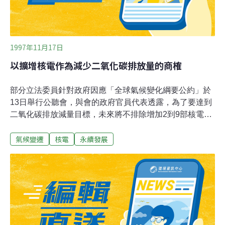
1997年11月17日
以擴增核電作為減少二氧化碳排放量的商榷
部分立法委員針對政府因應「全球氣候變化綱要公約」於
13日舉行公聽會，與會的政府官員代表透露，為了要達到
二氧化碳排放減量目標，未來將不排除增加2到9部核電機
組。行政部門的這一構想，當即引起與會環保學者專家及
氣候變遷
核電
永續發展
朝野立委的極大關懷，會中作成決議，堅決反對以發展核
電作為減少二氧化碳排放量的管制方案。要達到二氧化碳
的減量管制，行政部門可以考慮的作法，其實應該包括認
真檢討現行發展高耗能、高污染工業的偏差政策，調整我
們的經濟發展策略，停止諸如石化、鋼鐵、水泥等高耗
能、高污染工業的發展，全力轉型加速發展較不具污染的
高科技工業或其他服務性產業，以落實台灣成為科技島與
亞太營運中心。中長期的對策上，則加強不具污染副作用