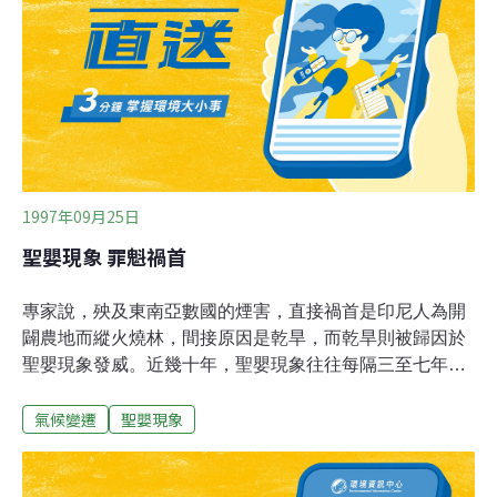
上升現象同時會威脅到日本的東京、大阪和名古屋等沿岸
地區。氣候變化導致的乾旱在中東和非洲的沙漠地區會更
加惡化。所以非洲可能是受創最嚴重的大陸，因為它的經
濟大量依賴靠雨水滋潤的農業。另外，他們認為澳洲和部
分拉丁美洲也將遭到旱災侵襲。
1997年09月25日
聖嬰現象 罪魁禍首
專家說，殃及東南亞數國的煙害，直接禍首是印尼人為開
闢農地而縱火燒林，間接原因是乾旱，而乾旱則被歸因於
聖嬰現象發威。近幾十年，聖嬰現象往往每隔三至七年在
祕魯附近海域出現，由於它往往在 耶誕節前後出現，而以
氣候變遷
聖嬰現象
聖嬰名之。不過，在世界其他地區，聖嬰發揮威力的時 間
不一，今年夏天印尼發生了嚴重的乾旱，菲律賓五月起降
雨情形也一反常態 的少，都是聖嬰現象作怪的例子。華盛