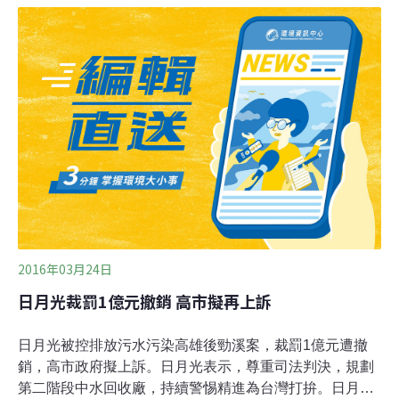
面。資料來源：環保署重大點源放流水自動連續監測資訊
查詢系統。除了首批上線的業者外，第二批將鎖定每日排
放量達5,000公噸的中型工廠，預計約60餘家預計明年初
完成連線。之後會繼續鎖定每日排放量1,500公噸的小型工
廠。完成後，將可掌握全國80%以上的排水量。
2016年03月24日
日月光裁罰1億元撤銷 高市擬再上訴
日月光被控排放污水污染高雄後勁溪案，裁罰1億元遭撤
銷，高市政府擬上訴。日月光表示，尊重司法判決，規劃
第二階段中水回收廠，持續警惕精進為台灣打拚。日月光