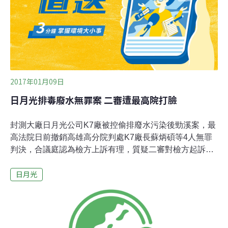
能允諾每年拿出一億元、連續三十年投入台灣環保工作。
另位議員張豐藤說，環保局立論應該要更謹慎，目前只能
尊重法院判決，重新計算裁罰。
2017年01月09日
日月光排毒廢水無罪案 二審遭最高院打臉
封測大廠日月光公司K7廠被控偷排廢水污染後勁溪案，最
高法院日前撤銷高雄高分院判處K7廠長蘇炳碩等4人無罪
判決，合議庭認為檢方上訴有理，質疑二審對檢方起訴事
證沒調查清楚，因此予以發回更審，另維持工程師何登陽
日月光
二審無罪判決確定。承審本案的最高法院刑九庭指出，案
發當時，K7廠長共排放5000多噸廢水，其中含鎳、銅和強
酸等重金屬污泥，有害人體健康，案發時雖然水污染防制
法沒有刑責，但排放污泥等廢棄物，仍違反廢棄物清理
法，且被告在偵訊時承認，案發時廢水和污泥酸度太高，