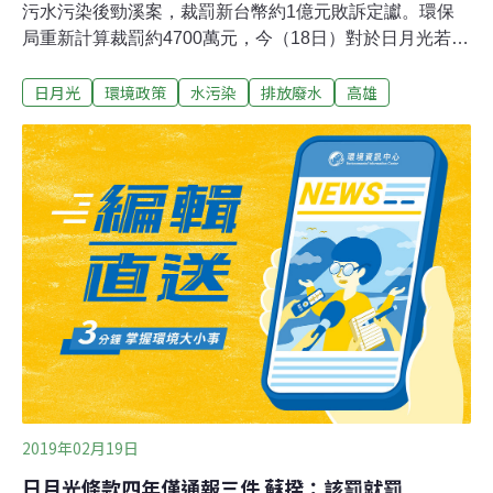
污水污染後勁溪案，裁罰新台幣約1億元敗訴定讞。環保
局重新計算裁罰約4700萬元，今（18日）對於日月光若提
訴願，表示尊重。日月光公司102年10月間被高雄市環境
日月光
環境政策
水污染
排放廢水
高雄
保護局查獲排放大量高濃度含重金屬鎳的強酸性廢水污染
後勁溪，違反水污染防治法，環保局勒令晶圓製造K7廠停
工，依未妥善處理廢水及污泥的費用所獲不當利得處分罰
鍰1億201萬元。日月光不服提起行政訴訟，高等行政法院
審理認定高市環保局裁罰並無充分舉證，且裁罰的金額與
理由超出權限及相關法令，判決罰鍰撤銷。
2019年02月19日
日月光條款四年僅通報三件 蘇揆：該罰就罰