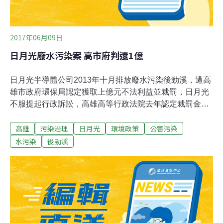
實際上卻未有效處理廢水，明顯違反
2017年06月09日
日月光廢水污染案 高市府判還1億
日月光半導體公司2013年十月排放廢水污染後勁溪，遭高
雄市政府環保局認定獲取上億元不法利益並裁罰，日月光
不服提起行政訴訟，高雄高等行政法院去年認定裁罰金額
計算有誤，撤銷原裁罰處分，要求市府重為適法處分，上
高雄
污染治理
日月光
環境政策
公害污染
訴後最高行政法院昨判高市府應返還日月光已繳的1億201
萬多元罰鍰，全案確定。高雄高等行政法院認為，高市府
水污染
後勁溪
環保局是根據這六年間共七十次的稽查結果，但其中僅有
六次因K7廠放流水確實違反標準被裁罰確定，裁罰期間過
長，且裁罰計算基礎錯誤，判日月光勝訴。最高行政法院
昨亦支持此一見解，全案確定。左楠區市議員李柏毅指
出，日月光污染後勁溪造成的事實，沿岸居民都看在眼
裡，當初若非市府從嚴處理就找不出元凶，日月光也不可