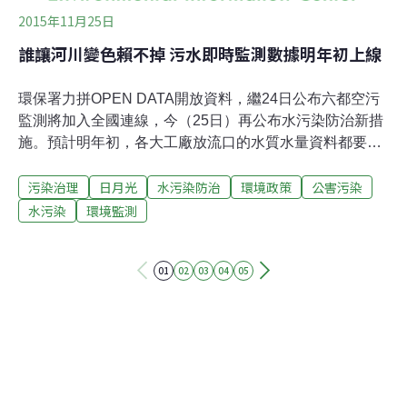
2015年11月25日
誰讓河川變色賴不掉 污水即時監測數據明年初上線
環保署力拼OPEN DATA開放資料，繼24日公布六都空污
監測將加入全國連線，今（25日）再公布水污染防治新措
施。預計明年初，各大工廠放流口的水質水量資料都要連
線上網，包括六輕、日月光等工廠的水質自動監測數據，
污染治理
日月光
水污染防治
環境政策
公害污染
民眾只要上網就看得到。環保署24日公布「水污染防治措
施及檢測申報管理辦法」，將放流水自動監測的工廠從80
水污染
環境監測
家擴增至350家，重大違規廠商必須增設「電子式電度
表」，畜牧廢水也增設管理辦法。此外，原本只給地方縣
01
02
03
04
05
市政府的水質監測數據也要公開到環保署網站，每小時更
新，供全民檢視。以往見到河川污染總苦於無法取得即時
監測資料，今環署宣布於明年要擴大監測工廠數量，並將
數據即時上線。圖為2013年7月五股觀音坑溪沿線工廠偷
排廢水，紅色汙水流入淡水河。圖片來源：齊柏林的飛閱
台灣FB