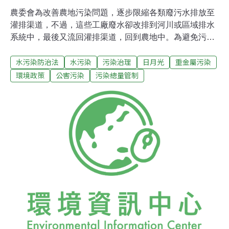
農委會為改善農地污染問題，逐步限縮各類廢污水排放至
灌排渠道，不過，這些工廠廢水卻改排到河川或區域排水
系統中，最後又流回灌排渠道，回到農地中。為避免污水
回流農田，環保署修法加嚴污水排放管制，與地方政府合
水污染防治法
水污染
污染治理
日月光
重金屬污染
作劃設管制區，進行水污總量管制。未來在一級管制區
內，不會再接受重金屬排放工廠申請。農地污染最嚴重的
環境政策
公害污染
污染總量管制
三個縣市政府均已完成總量管制區規劃，其中以桃園面積
最大，劃設100平方公里，彰化次之，約11.9平方公里，
台中則佔9.6平方公里。一級管制區加上二級管制區內，總
共69家工廠及3個工業區，含桃園的日月光工廠，都將受
到新法規管制。明年元旦，桃園將率先上路後，彰化、台
中陸續在2月或3月間實施。管制農地灌溉水源重金屬污
染。圖片來源：農委會與環保署。製圖：陳文姿。一級管
制區不再設重金屬排放工廠 桃園台中彰化已完成劃設這次
總量管制計畫是由環保署負責放流水標準與罰則的修法，
地方政府則負責劃設總量管制區域。管制