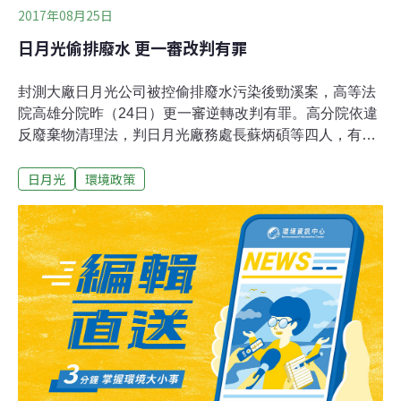
2017年08月25日
日月光偷排廢水 更一審改判有罪
封測大廠日月光公司被控偷排廢水污染後勁溪案，高等法
院高雄分院昨（24日）更一審逆轉改判有罪。高分院依違
反廢棄物清理法，判日月光廠務處長蘇炳碩等四人，有期
徒刑一年四月至一年十月不等，均緩刑四至五年，仍可上
日月光
環境政策
訴。高雄市長陳菊肯定判決結果正面，有助於環保機關依
法執行公權力；至於先前對日月光不當利得裁罰，法院因
計算標準認定不同而撤銷，也會依法重新計算、裁罰。更
一審合議庭法官調查，日月光當天持續排放計約5194噸廢
水到後勁溪，屬於有害事業廢棄物的污泥約三公斤、有害
健康物質鎳（約24.1公斤，為後勁溪流域平均鎳濃度2043
倍以上）、銅（排放約14公斤，為後勁溪流域平均銅濃度
146倍以上）及強酸，嚴重影響後勁溪整體生態環境。依
照環保署函釋暨官員說法，經污水處理設施的廢水應適用
水污法，豈非讓有廢水處理設備的廠商如同取得「免死金
牌」，可大張旗鼓以此做保護傘，形式上經過處理排放，