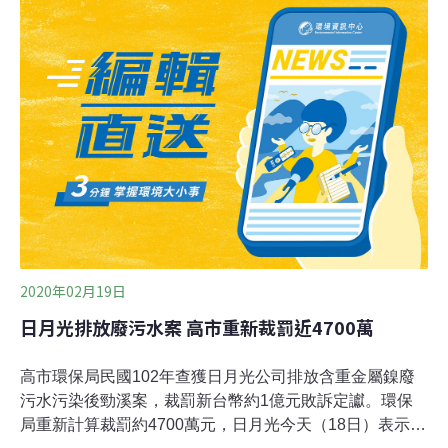
台積電與日月光等大廠，則都喊出接近100%廢塑膠資源
化的目標。產業廢塑膠資源化：台積電規範供應商、日月
光成立資源再生中心國內民生與產業產生的廢塑膠量體相
近，但產業更常見複合材，回收再利用工序相對複雜。在
塑膠廢料的源頭管理上，半導體大廠台積電擬定「供應商
物料包裝規範白皮書」，規範所有供應商包材須符合公司
回收規範，並且和再利用業者合作，落實分類，去年已回
收8000公噸的塑膠，資源化比例達66%，未來目標是邁向
95％。台積電在中科的首座「
2020年02月19日
日月光排放廢污水案 高市重新裁罰近4700萬
高市環保局民國102年查獲日月光公司排放含重金屬鎳廢
污水污染後勁溪案，裁罰新台幣約1億元敗訴定讞。環保
局重新計算裁罰約4700萬元，日月光今天（18日）表示，