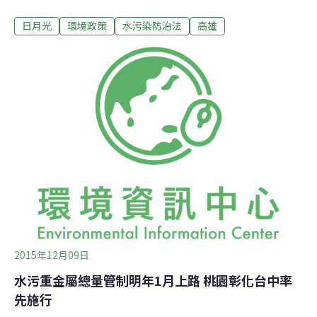
半導體公司三年前因排放廢水污染後勁溪，遭高雄市政府
日月光
環境政策
水污染防治法
高雄
環保局認定日月光因違法排放廢污水獲取1億餘元不法利
益並依法裁罰，日月光不服提起行政訴訟抗罰，高雄高等
行政法院今天（22日）下午以環保局裁罰金額計算有誤等
理由將原處分撤銷，要求市府重為適法處分。判決理由認
為，環保局對日月光開罰1億餘元是根據自2007年至2013
年間環保局共70次的稽查結果，但其中僅有6次因Ｋ7廠放
流水確實違反標準被裁罰確定，其他64次查核結果，該廠
並無違反放流水標準的違章行為，環保局裁罰並無依據；
此外法院也認為，原處分認定日月光不法利得的計算基礎
確有違誤，應予撤銷後由環保局重為適法處分。對此判
決，高市環保局表示，不法利得計算是採用事業廢棄物清
理計畫書資料計算每公噸廢水產生之合理
2015年12月09日
水污重金屬總量管制明年1月上路 桃園彰化台中率
先施行