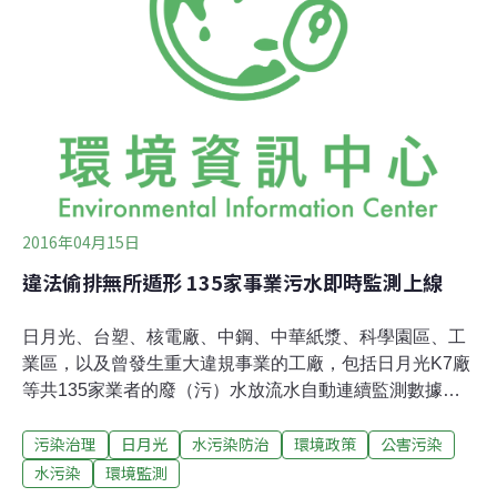
卻「以生產線為重」，不願停工避免損失，因此不是廠方
應變不足，而是顯有犯意，這些二審都應查清楚。二審認
為檢方引用法條不當，認定只是「鹽酸溢流事件」而非
「偷排有害毒水」，將五名被告全判無罪，一審判罰日月
光300萬元也被二審判決免罰。
2016年04月15日
違法偷排無所遁形 135家事業污水即時監測上線
日月光、台塑、核電廠、中鋼、中華紙漿、科學園區、工
業區，以及曾發生重大違規事業的工廠，包括日月光K7廠
等共135家業者的廢（污）水放流水自動連續監測數據大
公開！過去只有連結到地方政府環保局的水質監測數據，
污染治理
日月光
水污染防治
環境政策
公害污染
現在這些資訊均已連結環保署的公開平台上，有沒有違法
偷排廢污水，24小時不漏看。日月光K7、台塑麥寮、核二
水污染
環境監測
廠、竹科、中華紙漿等 2016/4/15 12:30-12:40 間擷取畫