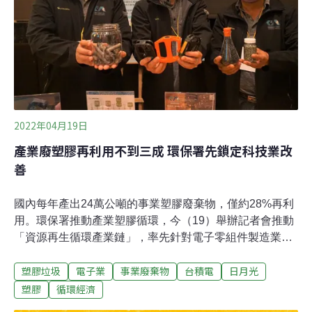
碳排放範圍的年度進度報告。SCC創始會員共65家，其中
有五家台灣企業在列，日月光、環球晶圓、漢民科技、南
亞科技、台積電。其餘成員包括世界知名企業，如超微
（AMD）、艾司摩爾（ASML）、格羅方
2022年04月19日
產業廢塑膠再利用不到三成 環保署先鎖定科技業改
善
國內每年產出24萬公噸的事業塑膠廢棄物，僅約28%再利
用。環保署推動產業塑膠循環，今（19）舉辦記者會推動
「資源再生循環產業鏈」，率先針對電子零組件製造業，
號召產業上中下游，提高資源循環效率。科技業廢棄塑膠
塑膠垃圾
電子業
事業廢棄物
台積電
日月光
型態多元，部分品項過去多只能焚化處理，環署表示，未
來會先鎖定科技業，從目前65%以上的塑膠再利用比例，
塑膠
循環經濟
希望再提高到75%，相當於增加3000公噸的再利用量。而