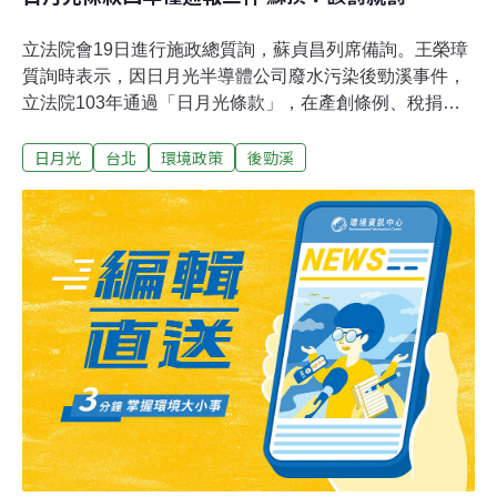
立法院會19日進行施政總質詢，蘇貞昌列席備詢。王榮璋
質詢時表示，因日月光半導體公司廢水污染後勁溪事件，
立法院103年通過「日月光條款」，在產創條例、稅捐稽
徵法和水污染防治法新增規定，公司企業違反環保、勞
日月光
台北
環境政策
後勁溪
工、食安相關法律，情節重大者，將不得申請獎勵跟補
助，並要追回違法期間的獎勵、補助或租稅優惠。王榮璋
指出，但日月光條款上路四年來，僅經濟部通報三件案
件，環保署、勞動部跟衛福部都沒有通報案件，各部會認
定情節重大的標準也不一致。蘇貞昌答詢表示，他來當行
政院長，不管細節，但要表示態度跟決心。立這個法的目
的，是受獎勵補助的大公司不應該違反環保、勞動跟衛生
相關法令，什麼是「情節重大」，應該要認定快一點、標
準一致一點。蘇貞昌說，「該罰就罰，該要回的錢就要回
來」，要告訴相關業者，政府很認真執法，讓這些企業不
敢輕忽，也不要讓企業誤以為政府不敢執法。