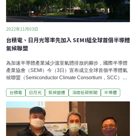
2022年11月03日
台積電、日月光等率先加入 SEMI組全球首個半導體
氣候聯盟
為​​加速半導體產業減少溫室氣體排放的腳步，國際半導體
產業協會（SEMI）今（3日）宣布成立全球首個半導體氣
候聯盟（Semiconductor Climate Consortium，SCC），
目前已有逾60家的跨半導體價值鏈創始企業會員共同響應
台積電
日月光
氣候變遷
深度低碳新聞
半導體
參與，台灣有五家企業加入，由日月光、台積電、南亞
科、環球晶圓、漢民科技率先響應成為SCC創始會員。全
球首個半導體產業鏈聯盟 目標2050淨零碳排SEMI今（3
日）發布新聞稿指出，全球半導體氣候聯盟（SCC）為全
球第一個全由半導體價值鏈企業所組成之聯盟，成員未來
將透過合作保持密切溝通、共同技術創新、設定具體減碳
目標，並於2050年達成淨零碳排，同時也將每年發布三大