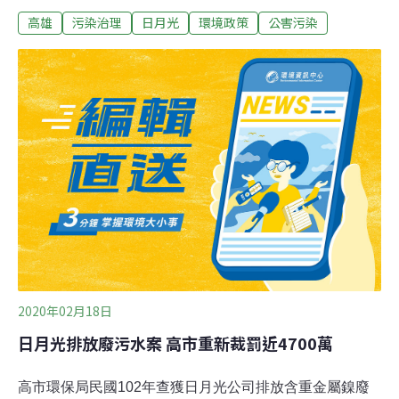
內部仍在研議是否訴願；若日月光提訴願，環保局表示尊
高雄
污染治理
日月光
環境政策
公害污染
重。高市環保局今天表示，針對法院判決有疑慮部分，已
重新計算，裁罰金額計算方式從原6年改為3年；原認定不
法利得污泥單價每噸1萬6733元，重新修正每噸7400元。
經多次審議決議裁罰不法利得4695萬1588元。高市環保局
已將重新裁定的處分書函送日月光公司，對於日月光若提
訴願，環保局表示尊重。
2020年02月18日
日月光排放廢污水案 高市重新裁罰近4700萬
高市環保局民國102年查獲日月光公司排放含重金屬鎳廢