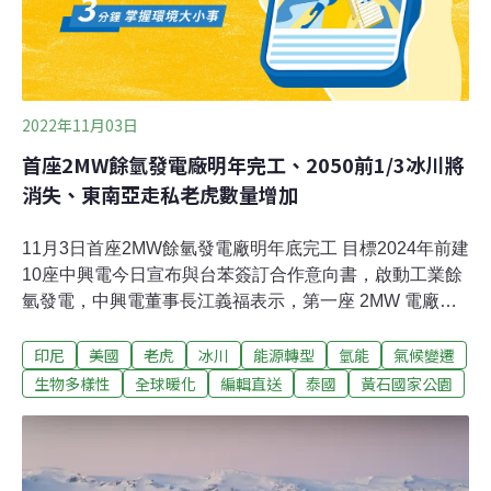
港。 夏天永晝，氣溫8、9度舒適涼爽，冬日永夜零下30、
40度，冰雪漫城。遺世獨立的極地島嶼，卻是氣候變遷的
「放大鏡」。全球氣溫平均上升1℃，北
2022年11月03日
首座2MW餘氫發電廠明年完工、2050前1/3冰川將
消失、東南亞走私老虎數量增加
11月3日首座2MW餘氫發電廠明年底完工 目標2024年前建
10座中興電今日宣布與台苯簽訂合作意向書，啟動工業餘
氫發電，中興電董事長江義福表示，第一座 2MW 電廠將
於明年底前台苯高雄廠內完成，目標 2024 年建置 10 座，
印尼
美國
老虎
冰川
能源轉型
氫能
氣候變遷
最大裝置容量為 20MW。江義福指出，中興電將以粗氫提
純系統、氫能發電系統與智慧微電網系統，結合台苯產出
生物多樣性
全球暖化
編輯直送
泰國
黃石國家公園
的餘氫發電，導入企業碳盤查及二氧化碳捕捉再利用，由
中興電提供技術、台苯提供餘氫原料，雙方共同建立新型
商業模式。（鉅亨網報導）台電離岸風電二期預計2025年
商轉 年發十億度電繼去年首座海上電場離岸風電一期加入