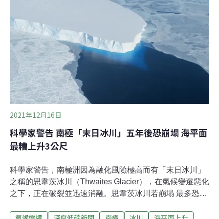
月，義大利北部斯科爾魯佐山一條冰川融化後，曝露出一
批第一次世界大戰的遺跡。該處一個洞穴避難所曾在戰爭
中收容了20名奧地利士兵，目前找到食物、餐具、夾克和
其他物品。歷史學家莫羅西尼（Stefano Morosini）告訴
CNN，研究人員於2017年首次進入該洞穴，當時周圍的冰
川已逐漸融化。該處冰川融化共發現了300件物品，包括
草蓆、硬幣、頭盔、彈藥、瓶子、罐頭，甚至報紙。
2021年12月16日
科學家警告 南極「末日冰川」五年後恐崩塌 海平面
最糟上升3公尺
科學家警告，南極洲因為融化風險極高而有「末日冰川」
之稱的思韋茨冰川（Thwaites Glacier），在氣候變遷惡化
之下，正在破裂並迅速消融。思韋茨冰川若崩塌 最多恐使
海平面上升3公尺流入南極洲西部阿蒙森海的思韋茨冰
氣候變遷
深度低碳新聞
南極
冰川
海平面上升
川，面積與英國或佛羅里達州差不多，它的融化已經為全