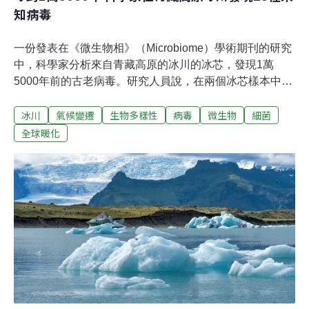
知病毒
一份發表在《微生物相》（Microbiome）學術期刊的研究
中，科學家分析來自青藏高原的冰川的冰芯，發現1萬
5000年前的古老病毒。研究人員說，在兩個冰芯樣本中發
現的大多數病毒「與今日已建檔的病毒都不一樣」。團隊
冰川
氣候變遷
生物多樣性
病毒
微生物
細菌
分析冰芯時發現了33種病毒的基因碼，其中至少有28種是
全新發現。研究古代病毒演化進程 學者開發新技術分析冰
全球暖化
芯內容物政府間氣候專門委員會（IPCC）指出，青藏高原
號稱世界「第三極」，自1970年以來，由於氣候危機，其
冰層減少了近1/4。古代病毒的發現，可以幫助科學家了解
它們如何在不斷變化的環境條件中，經過數百年和數千年
的演化。為了評估冰芯的內容物，研究團隊開發出一種新
的「超乾淨（ultra-clean）」法，可以在不污染冰芯的情
況下分析其中的微生物和病毒。該研究的主要作者、俄亥
俄州立大學的博德極地與氣候研究中心研究員鍾志平
（Zhi-Ping Zhong，音譯）說：「這些冰川隨時間逐漸