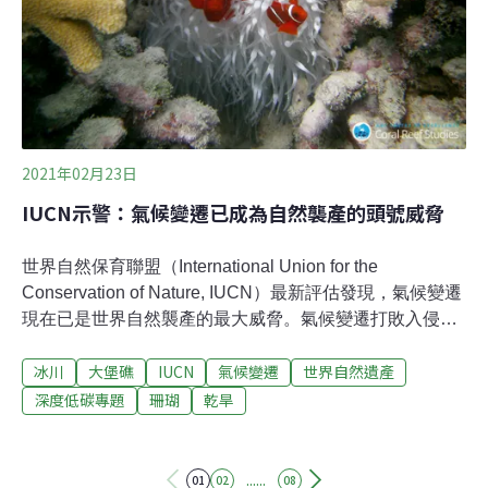
是人們必須意識到，現在做出的決定對之後2～3個世代的
地球人來說是很重要的。
2021年02月23日
IUCN示警：氣候變遷已成為自然襲產的頭號威脅
世界自然保育聯盟（International Union for the
Conservation of Nature, IUCN）最新評估發現，氣候變遷
現在已是世界自然襲產的最大威脅。氣候變遷打敗入侵物
種 成自然襲產的頭號威脅自然襲產是聯合國教科文組織所
冰川
大堡礁
IUCN
氣候變遷
世界自然遺產
認定，擁有特殊地貌、罕見生態過程、重要棲息地和生物
多樣性的地點，是地球上最有價值的自然資產。但現在有
深度低碳專題
珊瑚
乾旱
1/3的自然襲產受到氣候變遷的影響，包括世界最大的珊瑚
礁——澳洲大堡礁。IUCN最新的三年一期報告中將大堡礁
標示為「危急」。IUCN世界襲產展望報告第三版以2014
......
01
02
08