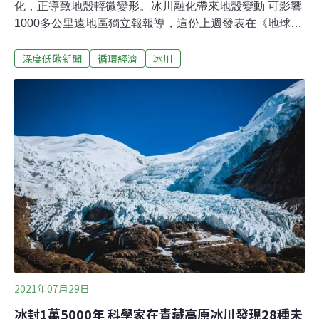
化，正導致地殼輕微變形。冰川融化帶來地殼變動 可影響
1000多公里遠地區獨立報報導，這份上週發表在《地球物
理研究通訊（Geophysical Research Letters）》期刊上的
深度低碳新聞
循環經濟
冰川
研究稱，隨著全球冰蓋和冰川融化，水重新分配到全球海
洋，部分地殼失去原本承受的重量後翹了起來。美國哈佛
大學學者考森（Sophie Coulson）等參與研究的科學家們
表示，冰層融化可能在地球表面引發一種複雜的三維運動
模式，影響所及可能遠達距離冰層損失1000多公里的地
方。「這種三維表面運動為平均每年零點多公釐，而且每
年的變化程度有顯著差異。」科學家表示。在這項研究
中，科學家們使用了21世紀早期格陵蘭島、南極洲、高山
冰川和冰蓋流失的衛星資料，來預測地殼如何隨著冰量的
變化而變形。
2021年07月29日
冰封1萬5000年 科學家在青藏高原冰川發現28種未