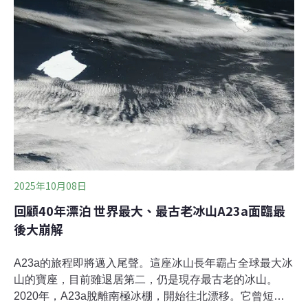
發民怨。環保局表示，換電站、充電站目前共129站，持
續建置中。（自由時報報導）
2025年10月08日
回顧40年漂泊 世界最大、最古老冰山A23a面臨最
後大崩解
A23a的旅程即將邁入尾聲。這座冰山長年霸占全球最大冰
山的寶座，目前雖退居第二，仍是現存最古老的冰山。
2020年，A23a脫離南極冰棚，開始往北漂移。它曾短暫