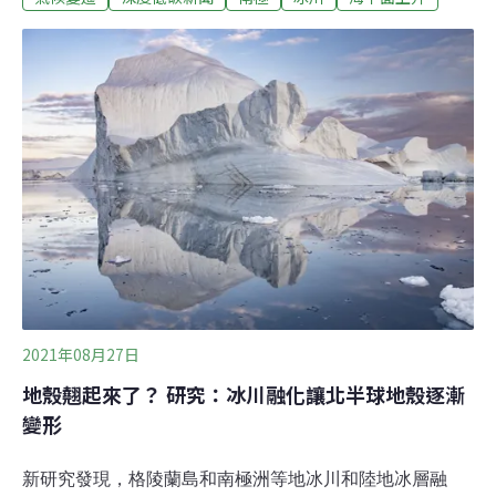
球每年海平面上升貢獻了4%。英國獨立報報導，多位科學
家表示，思韋茨冰川現在崩解的風險相當嚴重，壽命只剩
下幾年，變暖的海水正在慢慢地融化它下方的冰，導致更
嚴重的破裂、加速流入南冰洋。在13日美國地球物理聯盟
（American Geophysical Union）的會議上，科學家們預
測冰川可能只能再撐五年。僅在某些情況下也許可撐幾十
年或長達一個世紀。如果冰川崩塌，全球海平面將上升數
英尺，沿海城市的數百萬人將直接面臨極端洪水的威脅。
「思韋茨冰川是世界上最寬的冰川，」環境科學合作研究
所（Cooperative Institute fo
2021年08月27日
地殼翹起來了？ 研究：冰川融化讓北半球地殼逐漸
變形
新研究發現，格陵蘭島和南極洲等地冰川和陸地冰層融