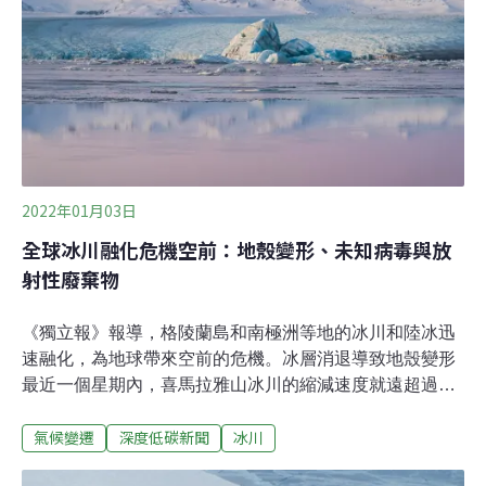
發電行列，台電今天宣布，全台首座全本土開發的海上風
場離岸二期，台電投入628.88億元，由富崴能源承攬統包
工程與五年運轉維護，將設置31部 Vestas 9.5MW風機、
裝置容量達294.5MW；今日動土的陸上電氣室（陸上變電
所）由國內星能公司負責，為海上風場與
2022年01月03日
全球冰川融化危機空前：地殼變形、未知病毒與放
射性廢棄物
《獨立報》報導，格陵蘭島和南極洲等地的冰川和陸冰迅
速融化，為地球帶來空前的危機。冰層消退導致地殼變形
最近一個星期內，喜馬拉雅山冰川的縮減速度就遠超過世
界其他地區的冰川，可能影響亞洲數百萬人的供水。近期
氣候變遷
深度低碳新聞
冰川
研究發現，全球融冰甚至導致地殼變形。全球冰層消退的
另一個副作用是揭露歷史和科學發現。去（2021）年5