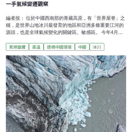
一手氣候變遷觀察
編者按： 位於中國西南部的青藏高原，有「世界屋脊」之
稱，是世界山地冰川最發育的地區和亞洲多條重要江河的
源頭，也是全球氣候變化的關鍵區、敏感區。 今年4月，
中國通過《青藏高原生態保護法》，並將於9月1日正式實
氣候變遷
高溫
透視中國環境
中國
冰川
施。 其中提到「加強青藏高原氣候變化、生物多樣性、生
態保護修復、水文水資源、雪山冰川凍土......」的研究。
研究首先要進入實地，地質學者楊勇從上世紀80年代開始
考察研究青藏高原。 今年6月正在青藏高原考察的他，給
《中外對話》發來了去年和今年分別連續多月的考察筆
記，用第一手資料，展現了野外工作最原始記錄和青藏高
原在氣候變化下的狀態。