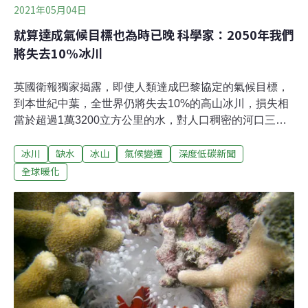
2021年05月04日
就算達成氣候目標也為時已晚 科學家：2050年我們
將失去10%冰川
英國衛報獨家揭露，即使人類達成巴黎協定的氣候目標，
到本世紀中葉，全世界仍將失去10%的高山冰川，損失相
當於超過1萬3200立方公里的水，對人口稠密的河口三角
洲、野生動植物棲息地和海平面產生連鎖反應。要阻止眼
冰川
缺水
冰山
氣候變遷
深度低碳新聞
前冰川融化為時已晚 但氣候行動能影響未來2至3個世代
中歐、北美和低緯度地區是重災區，冰川質量預計將下降
全球暖化
一半以上。科學家們說，這些冰川的融化，除格陵蘭或南
極洲外，絕大部分已阻止不了，因為這是近年人為氣候暖
化所致。但是科學家們也強調，各國政府今天所採取的行
動，包括美國、英國和其他國家最近所宣示的積極減排目
標，可能會對本世紀下半葉的形勢產生重大影響。不來梅
大學冰川學家馬澤西恩（Ben Marzeion）說：「我們現在
觀察到的高山冰川融化是20～30年前的溫室氣體造成的。
某種程度上可說是為時已晚，無法阻止這些冰川融化。但