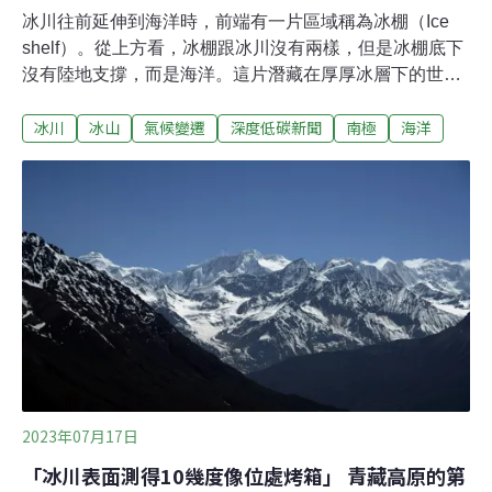
冰川往前延伸到海洋時，前端有一片區域稱為冰棚（Ice
shelf）。從上方看，冰棚跟冰川沒有兩樣，但是冰棚底下
沒有陸地支撐，而是海洋。這片潛藏在厚厚冰層下的世界
對科學家來說是個謎，有多少生物能存活在這片黑暗的海
冰川
冰山
氣候變遷
深度低碳新聞
南極
海洋
洋？解答的契機終於出現。1月13日，南極洲的喬治六世
冰棚（George VI Ice Shelf）有一大塊冰山崩落。冰山漂
走後，冰棚底下的海底世界首度曝光。抓住這個短暫的機
會，第一時間趕往現場的南極研究團隊窺見了豐富生態！
首度「曝光」：意料之外的豐富生態遼闊冰棚底下是什麼
樣的世界？過去人們所知並不多。2021年，英國研究團隊
第一次報告菲爾希納-龍尼冰棚（Filchner-Ronne）下的海
洋生態。這次趕往喬治六世冰棚的施密特海洋研究所
（Schmidt Ocean Institute）則首度應用了水下無人載具
ROV。冰棚崩裂而新形成的冰山名為A-84，面積達510平
方公里，幾乎是兩個台
2023年07月17日
「冰川表面測得10幾度像位處烤箱」 青藏高原的第