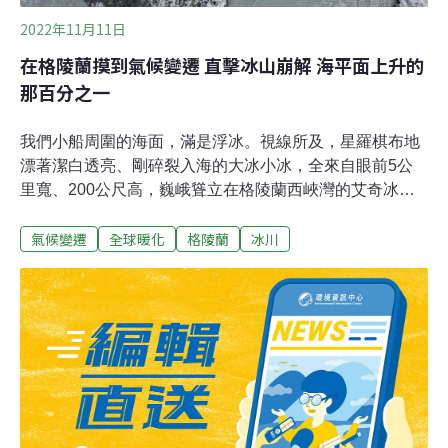
2022年11月11日
在格陵蘭摸到氣候變遷 直擊冰山崩解 海平面上升的
那百分之一
我們小船周圍的海面，滿是浮冰。視線所及，星羅棋布地
漂著潔白透亮、剛碎裂入海的大冰小冰，全來自眼前5公
里寬、200公尺高，巍峨聳立在格陵蘭西峽灣的艾奇冰
川。冰川在一小時內崩落了五次，每回都傳出巨響，砸下
氣候變遷
全球暖化
格陵蘭
冰川
足以撼動海面的壯麗冰塊，捲起陣陣波濤，久久不能抑
止。歷經千萬次坍塌的冰川，表面崎嶇不平，刻滿巨大深
邃的裂縫，在陽光照耀和海洋反射下，透出隱隱的藍光。
「八年前，艾奇冰川更大，比背後的山還寬。」船東萊拉
說。全球暖化下，如同艾奇冰川日日崩塌、退縮的場景，
散布在格陵蘭每個角落。格陵蘭，全球最大島，隸屬丹麥
但保有自治政府，面積是台灣60倍大，超過八成土地位於
北極圈，終年覆蓋冰原。全島5萬6000多人，密度世界最
低。西岸是少數宜居之處，擁有國際機場、觀光大城和漁