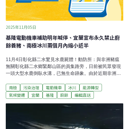
2025年11月05日
基隆電動機車補助明年喊停、宜蘭宣布永久禁止廚
餘養豬、南極冰川兩個月內縮小近半
11月4日彰化縣二水驚見水鹿屍體！動防所：與非洲豬瘟
無關彰化縣二水鄉緊鄰山區的員集路旁，日前被民眾發現
一頭大型水鹿倒臥水溝，已無生命跡象。由於近期非洲豬
瘟引發關注，當地居民憂心，擔心是否為動物傳染病所
南極
污染治理
電動機車
冰川
能源轉型
致。彰化縣動物防疫所獲報後已會同鄉公所處理，並澄清
非洲豬瘟僅感染豬隻，水鹿並無感染之虞，屍體已運至溪
氣候變遷
宜蘭
基隆
廚餘
編輯直送
州焚化爐妥善焚化。（自由時報報導）基隆電動機車補助
明年喊停 換電站及停車位不足引民怨基隆市長謝國樑推出
免費「公益青年就業電動機車補助案」，明年將喊停。基
隆市議員指2年多來電動機車增加了2萬多輛，全國最高，
但停車及換電站等配套都不足，並沒有汰油換電政策，引