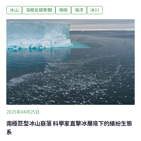
的擱淺在企鵝群聚的海島附近，隨後繼續旅程，在溫暖的
冰山
深度低碳新聞
南極
海洋
冰川
海水中縮小、崩解，可能數週後就會消失。不尋常的誕生
1986年，一座體積極其龐大的冰山從南極的菲爾希納冰棚
（Filchner Ice Shelf）崩落，面積超過3672平方公里，超
過13個台北市的大小，深達數百公尺，命名為A23a。冰山
是依據崩落位置的象限與順序命名，A23a代表南極大陸A
象限（左上角，南極半島方向）觀察到的第23座冰山。這
是自然現象，但A23a卻極不尋常，因為它「非常、非常
大」，英國艾克斯特大學極地科學家西格特（Martin
Siegert）說。
2025年04月25日
南極巨型冰山崩落 科學家直擊冰層底下的繽紛生態
系