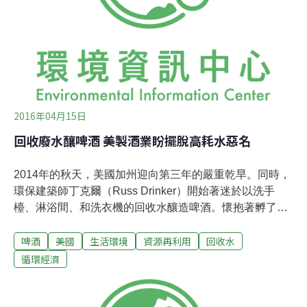
Laboratory）的一項研究，洗澡水浪費的比例應該更高，
應有30%的洗澡水和41%的「熱水能」（hot water energ
2016年04月15日
回收廢水釀啤酒 美製酒業盼擺脫高耗水惡名
2014年的秋天，美國加州迎向第三年的嚴重乾旱。同時，
環保建築師丁克爾（Russ Drinker）開始著迷於以洗手
檯、淋浴間、和洗衣機的回收水釀造啤酒。懷抱著孵了一
年的省水構想，丁克爾與半月灣釀酒廠（Half Moon Bay
啤酒
美國
生活環境
資源再利用
回收水
Brewing Company）洽談，老闆曼東卡（Lenny
Mendonca）絲毫沒有猶豫就採用了。該酒廠隨即於2015
循環經濟
年10月在加州灣區一場城市永續研討會上，發表了用回收
水釀造的半月灣經典印度淡啤酒，並成功通過品酒師的矇
眼測試，就連專業品酒師也無法分辨哪一款啤酒是用清水