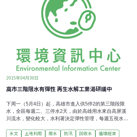
製成，哪一款又是以美國太空總署（NASA）的太空科技
回收水釀造。隨著原料及釀造方式不同，啤酒呈現不同色
澤。圖片來源：emilee rader（CC BY-SA 2.0）。不只是
澆花 回收水再利用潛力高傳統釀酒業需要消耗大量水資
源，雖然一些釀酒廠已在努力省水——有些已經省到用三
加侖的水來做出一加侖
2015年04月30日
高市三階限水有彈性 再生水解工業渴研議中
下周一（5月4日）起，高雄市進入供5停2的第三階段限
水，全區每週二、三停水2天，由於高雄用水來自高屏溪
川流水，變化較大，水利署決定彈性管理，每週五視水情
公布下週是否持續停水。經濟部也積極研議再生水源，除
水文
土地利用
限水
防汛
回收水
循環經濟
已進行鳳山溪污水處理廠計畫，2020年前預計全國6座公