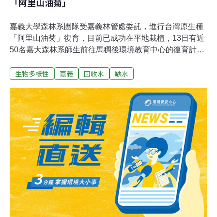
「阿里山油菊」
嘉義大學森林系團隊受嘉義林管處委託，進行台灣原生種
「阿里山油菊」復育，目前已成功在平地栽植，13日有近
50名嘉大森林系師生前往馬稠後環境教育中心的復育計畫
區提前整地作畦，預計栽種1000棵阿里山油菊。嘉大森林
生物多樣性
嘉義
回收水
缺水
系助理教授張坤城表示，計畫區已經佈設完成，水源是來
自附近溝渠淨化回收水。他提到，阿里山油菊抗旱且香氣
及甜度均更勝杭菊，是值得推廣復育的台灣原生種之一，
若計畫區栽植的1000棵油菊順利開花，未來有機會量產成
為當地特色農產。引回收水澆灌阿里山油菊 節省人力又節
水嘉大20日發布新聞稿表示，嘉大森林系團隊受嘉義林管
處委進行阿里山油菊復育，原預計在18日搭配「生物多樣
性日」與嘉義縣環保局、達和環保公司共同辦理栽種1000
棵阿里山油菊活動，但受疫情升溫影響，被迫延後辦理。
目前該批阿里山油菊苗木暫交由焚化廠區內達和環保公司
先行維護照顧，後續再轉由嘉大進行長期培育。張坤城表
示，目前達和環保公司已經種