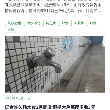
進入減壓或減量供水。經濟部今（9日）向行政院報告水
情因應作為，指出去年8月就已啟動抗旱工作，目前節水
調度成果高達6.6億噸，2017年迄今已增加每日197萬噸水
氣候變遷
海水淡化
再生水
節水
回收水
缺水
源。氣象局預估接下來春季降雨仍偏少，經濟部呼籲全民
共同節水。南部三地區水情拉警報 水利署稱供水表現優於
水庫
過去南部地區主要集水區已超過600天沒有豪雨等級降
雨，創下30年來最低，水庫蓄水量持續降低，目前嘉義縣
已列入夜間減壓供水的「黃燈」，台南市則是減量供水
「橙燈」，高雄市也在昨（8）日轉為黃燈，昨晚10點開
始減壓供水。經濟部水利署今（9日）於行政院會報告水
情因應作為。水利署長賴建信表示，去年5月統計迄今，
南部集水區降雨量比百年大旱同期更少，從去年8月起就
已展開抗旱工作，透過水庫出水管控、加強灌溉管理及備
援水源等，節水調度成效6.6億噸，超過一座曾文水庫。賴
建信說明，水利署近年全力找水、調
2023年01月06日
延宕許久耗水費2月開徵 超標大戶每度多收3元