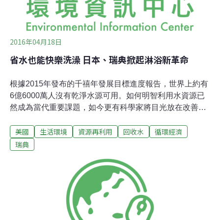
2016年04月18日
省水也能快樂洗澡 日本、瑞典掀起淋浴新革命
根據2015年發布的千禧年發展目標進度報告，世界上約有
6億6000萬人沒有乾淨水源可用。如何明智利用水資源已
然成為當代重要課題，如今更有科學家將目光放在改善沐
浴設備，企圖在不影響人們既有洗澡習慣的狀況下，達到
美國
生活環境
資源再利用
回收水
循環經濟
省水目的。美國國家環境保護局水意識計畫（WaterSense
program）家庭與建物技術協調員尚恩（Jonah Schein）
瑞典
表示，美國民眾平均淋浴時間是八分鐘，每分鐘使用至少
9.46 公升的水量，但其中約20%的水沒有真正用來沖洗，
而是在抹肥皂過程中白白流掉。最簡單的省水方式是當你
沒有真的在沖水時，就把水龍頭關掉。即使如此，淋浴仍
會消耗大量的水和能源。而根據美國能源部旗下的勞倫斯
柏克利國家實驗室（Lawrence Berkeley National