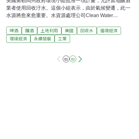
美國奧勒岡州政府環境小組批准一項計畫，允許當地釀酒
業者使用回收汙水。這個小組表示，由於氣候變遷，此一
水源將愈來愈重要。水資源處理公司Clean Water
Services將提供回收水給俄勒岡州釀酒業者使用，凸顯出
啤酒
釀酒
土地利用
美國
回收水
循環經濟
對新水源的需求。釀製一桶啤酒平均需要5桶水。俄勒岡
州釀酒業俱樂部主席赫吉蒙（Lee Hedgmon）說：「釀酒
環境經濟
永續發展
工業
過程相當耗水，我想釀酒廠能從節省方法中獲益。」衛生
官員將檢驗以回收水製成的酒，奧勒岡州衛生當局表示成
01
02
品將很安全，因為回收水具高品質、釀酒過程額外殺菌及
低健康風險。啤酒中逾9成是水，多數釀酒廠極力強調自
家水品質純淨。而消費者是否會喝到以回收廢水、而非潔
淨的山中冷徑流所製成的酒，目前仍不清楚。