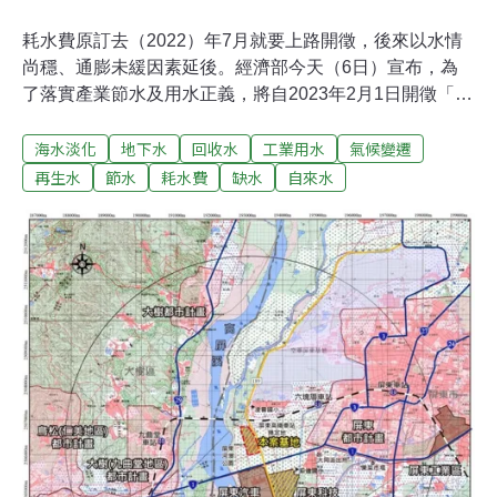
耗水費原訂去（2022）年7月就要上路開徵，後來以水情
尚穩、通膨未緩因素延後。經濟部今天（6日）宣布，為
了落實產業節水及用水正義，將自2023年2月1日開徵「耗
水費」，全台約有1700~2200家業者符合徵收門檻。延宕
海水淡化
地下水
回收水
工業用水
氣候變遷
許久 2月開徵耗水費 超標大戶每度多收3元氣候變遷威脅
下，水資源不確定性提高，節水成為重要課題。立法院
再生水
節水
耗水費
缺水
自來水
2016年通過《水利法》修法，賦予中央政府向用水大戶收
取「耗水費」的權限。經濟部耗費六年時間與業界、民團
溝通，於2021年12月訂出「耗水費徵收辦法」草案，原訂
去（2022）年7月就要上路開徵，後來以水情尚穩、通膨
未緩為由延後。經濟部今（6）日突然宣布，「耗水費」
將自今（2023）年2月開始徵收。《聯合報》報導，水利
署副署長王藝峰表示，今年嘉南灌區一期稻作有1.9萬公頃
農地停灌，給了水利署警訊。他表示，遇到旱情除了農地
停灌、民生用水減壓之外，產業用水大戶也應該有所準
備，水利署