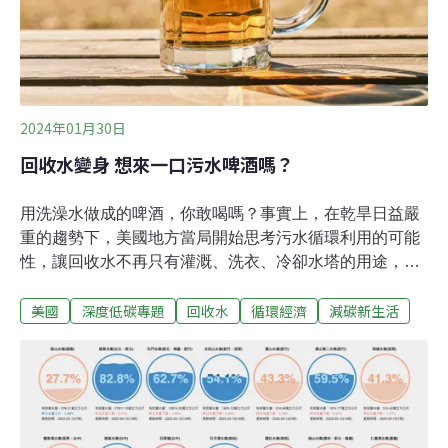
2024年01月30日
回收水變身 想來一口污水啤酒嗎？
用洗澡水做成的啤酒，你敢喝嗎？事實上，在乾旱日益嚴
重的趨勢下，美國地方當局開始思考污水循環利用的可能
性，讓回收水不再只有灌溉、洗衣、冷卻水塔的用途，還
能成為飲用水。一家污水處理公司用淨化後的回收水製成
美國
深度低碳專題
回收水
循環經濟
減碳新生活
風味絕佳的啤酒，應證了此舉的可行性。在NASA太空站
中，水是極端稀缺的資源，從淋浴水、漱口水、種植用
水，甚至是太空人的汗水與尿液，通通會被回收再利用。
換言之，太空人早上泡咖啡的熱水，很可能源自前幾天在
廁所排出的污物。這場景乍聽之下有些嚇人，事實上，我
們居住的地球也逐漸往這極致污水再利用的方向前進。廢