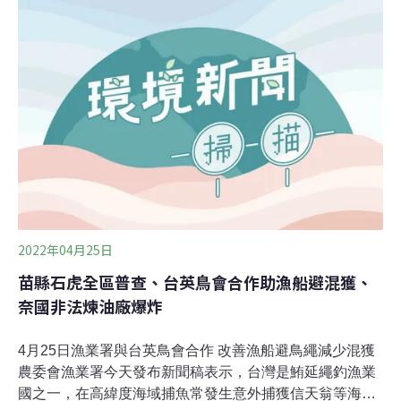
眾籲應合併評估累積衝擊因應台商回流，以及屏東科技產
業園區的廠區空間不足，經濟部規劃利用台糖屏東六塊厝
原畜牧用地，作為屏東科技產業園區的擴區基地。該案位
於屏東縣屏東市西北側，緊鄰高雄市，總面積26.86公頃，
主要引進塑膠、金屬、電子零組件、光學製品、汽車、機
械設備等製造業。27日環保署辦理第424次環評大會，審
理屏東科技產業園區擴區案，會中沒有環委再提意見。不
過，該案在2021年10月進入環評初審後，卻因鄰近還有眾
多開發案，引起在地民眾質疑累積衝
2022年04月25日
苗縣石虎全區普查、台英鳥會合作助漁船避混獲、
奈國非法煉油廠爆炸
4月25日漁業署與台英鳥會合作 改善漁船避鳥繩減少混獲
農委會漁業署今天發布新聞稿表示，台灣是鮪延繩釣漁業
國之一，在高緯度海域捕魚常發生意外捕獲信天翁等海鳥