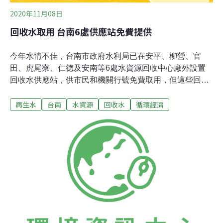
2020年11月08日
回收水取用 台南6處供應站免費提供
今年水情不佳，台南市政府水利局已在安平、柳營、官
田、虎尾寮、仁德及安南等6處水資源回收中心廠外設置
回收水供應站，供市民和機關行號免費取用，但這些回收
水未經逆滲透原理（RO）處理等，不可接觸人體。水利局
再生水
台南
水資源
回收水
循環經濟
統計，台南市各水資中心提供回收水每天最大量約7800公
噸，今年1月至10月每天取水量約710公噸，近一年回收水
取水量共約21萬3800公噸。