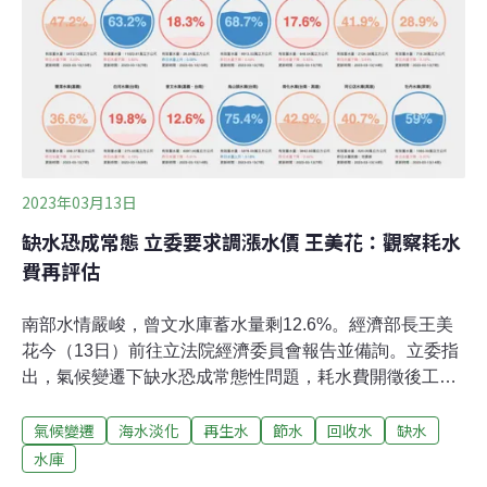
水釀成的啤酒 業者掛保證：比傳統自來水還乾淨美國污水
處理公司Epic Cleantec與釀酒公司Devil's Canyon在去年
3月合作推出的「Epic OneWater Brew啤酒」，堪稱再生
水啤酒品牌的箇中代表。這個被《時代》雜誌（TIME）評
選為2023年最佳發明的科隆啤酒，有著淡淡果香，
2023年03月13日
缺水恐成常態 立委要求調漲水價 王美花：觀察耗水
費再評估
南部水情嚴峻，曾文水庫蓄水量剩12.6%。經濟部長王美
花今（13日）前往立法院經濟委員會報告並備詢。立委指
出，氣候變遷下缺水恐成常態性問題，耗水費開徵後工業
水價仍過低，建議檢討水價機制，讓高耗水產業應善盡用
氣候變遷
海水淡化
再生水
節水
回收水
缺水
水責任。王美花表示，針對台水與北水的收費標準落差，
會在兩個月內提出檢討報告，至於耗水費今年甫開徵，將
水庫
依施行狀況評估是否調整。南部降雨創30年最低 經濟部