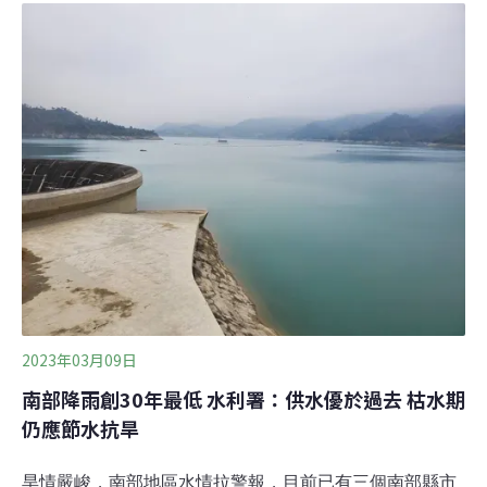
長：抗旱三大計畫估每日增13.6萬噸我國近三年半沒有颱
風登陸，南部水情嚴峻，主要集水區近600天沒有豪雨等
級降雨，創下30年來最低，嘉義、台南及高雄區降雨量僅
歷年同期13%，水庫蓄水量持續降低。經濟部長王美花今
天率農委會、環保署等部會前往立法院經濟委員會，針對
「極端氣候下台灣水資源政策執行現況，及南部大旱政府
相關因應對策」報告並備質詢。
2023年03月09日
南部降雨創30年最低 水利署：供水優於過去 枯水期
仍應節水抗旱
旱情嚴峻，南部地區水情拉警報，目前已有三個南部縣市