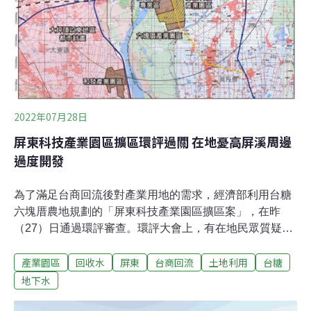
2022年07月28日
屏東科技產業園區擴區環評過關 在地憂高屏溪周邊
過度開發
為了滿足台商回流後對產業用地的需求，經濟部利用台糖
六塊厝農地規劃的「屏東科技產業園區擴區案」，在昨
（27）日通過環評審查。環評大會上，有在地民眾質疑近
期高屏溪周邊開發案暴增、且已有眾多工業區，屏東科技
產業園區
回收水
屏東
台商回流
土地利用
台糖
產業園區擴區恐造成過大衝擊，要求開發案合併環評。環
保署表示，環評過程本就會針對鄰近地區進行累積效應評
地下水
估，合併審查則須與不同單位協調。園區周遭開發案多 民