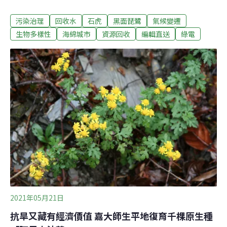
的事件，已與台、英鳥類協會合作，將收集的資料分析，
污染治理
回收水
石虎
黑面琵鷺
氣候變遷
避免混獲。（中央社報導）埔里廠房遭棄千噸廢棄物 地主
無力清運求助縣府南投縣埔里鎮一處廠房遭棄置大量廢棄
生物多樣性
海綿城市
資源回收
編輯直送
綠電
物，環保局估約1054公噸，由於源頭尚未查獲、傾倒司機
不願負責，地主無力負擔逾5000萬元清運費，向縣府求
助，縣長林明溱今天指示加強追源頭。（中央社報導）效
率超高！ 屏東監獄近8成廚餘靠黑水虻消化
2021年05月21日
抗旱又藏有經濟價值 嘉大師生平地復育千棵原生種