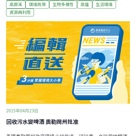
共污水處理廠，每日提供28萬噸的再生水供工業用，由使
高屏溪
環境政策
生物多樣性
高雄
生活環境
用者支付營運費用。同時也呼籲民眾：汛期即將來臨，抗
資源再利用
旱別忘防汛！高屏溪流量決戰秒速8.1m3 再生水崛起解
決產業用水高雄市每天用水量平均約160萬噸，周間和假
日用水量起伏極大；其中30多萬噸來自鳳山水庫，因水質
較差，專供工業用水，其餘124萬噸全靠高屏溪流域。水
利署表示，高雄地區主要水源不靠水庫蓄存水量，只是高
屏溪川流水量變化大，管理上需更具彈性。為有效運用高
屏溪水量，未來將參考氣象局預報資料，於每週五下午3
時公布隔週水情及停水最新消息，當流量穩定且每秒超過
8.1m3，無供水缺口之虞時，次
2015年04月23日
回收污水變啤酒 奧勒岡州批准