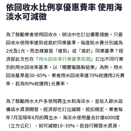
依回收水比例享優惠費率 使用海
淡水可減徵
為了鼓勵業者使用回收水，辦法中也訂出優惠措施。只要
回收水使用率達到或高於同業基準，每度耗水費分別減為
2元及1元。而怎樣算是「達到」或「高於」同業基準？經
濟部此次也在「
用水回收率行業基準區間
」訂出不同行業
別的用水回收率基準。以「積體電路製造業」為例，用水
回收基準是50~85%，業者用水回收率達70%就適用2元費
率，若為90%就適用1元費率。
為了鼓勵用水大戶多使用再生水和海淡水，並投入節水設
備或水資源開發，經濟部也訂出減徵、抵扣規定。業者每
年7月至隔年6月的再生水、海淡水使用量合計達6000度
（立方公尺），就可減徵10~30%。若自行開發水資源、