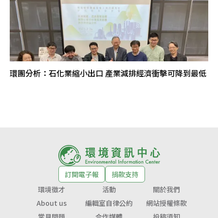
環團分析：石化業縮小出口 產業減排經濟衝擊可降到最低
訂閱電子報
捐款支持
環境徵才
活動
關於我們
About us
編輯室自律公約
網站授權條款
常見問題
合作媒體
投稿須知