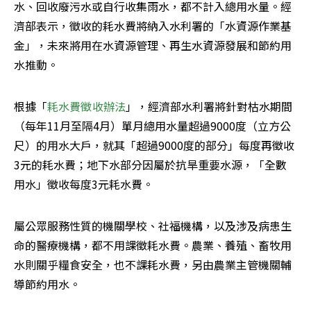
水、回收廢污水或自行收集雨水，都不計入總用水量。經
濟部表示，徵收的耗水費將納入水利署的「水資源作業基
金」，未來將用在水資源管理、再生水資源發展和節約用
水推動。
根據「
耗水費徵收辦法
」，經濟部水利署將針對枯水期間
（每年11月至隔4月）單月總用水量超過9000度（立方公
尺）的用水大戶，就其「超過9000度的部分」每度再徵收
3元的耗水費；地下水部分因屬於抗旱重要水源，「全數
用水」徵收每度3元耗水費。
屬公眾服務性質的機關學校、社福機構，以及涉及病患生
命的醫療機構，都不用課徵耗水費。農業、養殖、畜牧用
水則關乎糧食安全，也不課耗水費，另由農業主管機關輔
導節約用水。