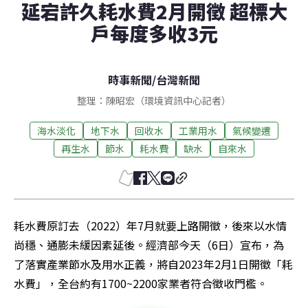
延宕許久耗水費2月開徵 超標大
戶每度多收3元
時事新聞
/
台灣新聞
整理：陳昭宏（環境資訊中心記者）
海水淡化
地下水
回收水
工業用水
氣候變遷
再生水
節水
耗水費
缺水
自來水
耗水費原訂去（2022）年7月就要上路開徵，後來以水情
尚穩、通膨未緩因素延後。經濟部今天（6日）宣布，為
了落實產業節水及用水正義，將自2023年2月1日開徵「耗
水費」，全台約有1700~2200家業者符合徵收門檻。