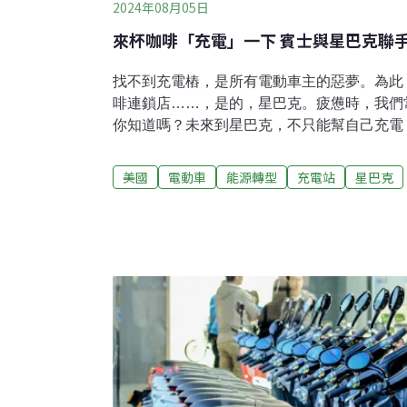
2024年08月05日
來杯咖啡「充電」一下 賓士與星巴克聯
找不到充電樁，是所有電動車主的惡夢。為此
啡連鎖店……，是的，星巴克。疲憊時，我們
你知道嗎？未來到星巴克，不只能幫自己充電
電。2024年7月中旬，賓士（Mercedes-B
計在美國5號州際高速公路旁的一百多家星巴
美國
電動車
能源轉型
充電站
星巴克
調100%綠能，適用所有電動車，並支援多種
北至加拿大，南抵墨西哥，賓士執行長安德魯・科
Cornelia）說，未來從加拿大邊界一路南
（range anxiety）。賓士要在全球設置2
充電站，是這家百歲德國車商雄心計畫的一部分
元在全球打造2000個電動車充電中心，超過
功率充電網」（Mercedes