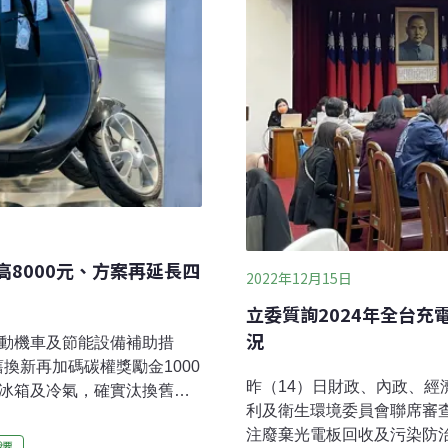
高8000元、方案再延長四
2022年12月15日
立委質詢2024年全台充
況
電動機車及節能設備補助措
舊換新再加碼碳權獎勵金1000
昨（14）日財政、內政、
級冰箱及冷氣，確實汰換舊機
利及衛生環境委員會聯席審
示，希望藉由擴大誘因，鼓勵
注廢棄光電板回收及污染防治
業、服務業者加速汰換耗電
遷