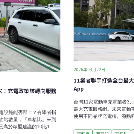
2026年04月22日
11業者聯手打造全台最
App
專家：充電政策該轉向服務
台灣11家電動車充電業者3
最大充電服務網。未來電動
電設施能否跟上？有學者指
使用不同品牌充電樁。源點科
油站數量，「車樁比」來到
生態圈的合作核心在於提升
已高於歐盟建議的10比1，下
場「餅做大」，並藉由更方
電動車
充電站
電動化
後的整套服務體系，諸如用