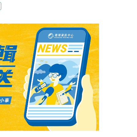
，提高電動車的消防安全。自建加上新北市合
收提高六倍華城電機暨華城電能執行長許逸晟表
交流慢充時間長達好幾小時，DC直流快充也
於「車子停下時間往往比行駛長，既然停下車，
，讓車主不需為了等待去找充電站。」其中
規7kW（瓩）、11kW、180kW多種功率，將
，目前充電價格為AC充電樁每度電8元，DC充
根據新北市公有路外停車場電動