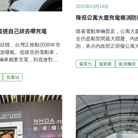
2025年03月14日
降低公寓大廈充電樁消防
會知道自己該去哪充電
隨著電動車輛普及，公寓大
全仍是鄰里間最大隱憂。內
目標，台灣正推動2030年市
詢，表示內政部正研擬公寓
排放廢氣、低噪音的電動車，
範，預計在半年之內提出建
輛車都要充電，到底會對電
充電樁安全研究 半年內提
電氣化
電動車
能源轉型
，達到電動車充電最佳化？來
院內政委員會昨日召開本會
理黃立恭怎麼說。我們的電
電動車充電樁的相關法令措
充電站
換成老鷹視角，問一個問
主第一考量，有些車主希望
年會耗多少電？答案是，超
通問題。董建宏指出，內政
1.5度計算，這相當於全台灣
依研究成果研議修正《建築
日益可觀的用電量，黃立恭分
關安全規範，最快可在半年
術層面的三大挑戰。接著再
標朝公有建物先行示範。董
狹人稠，充電樁要建在哪
點在防火救災等安全疑慮。
與集合住宅，停車位狹小加