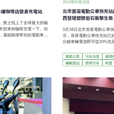
2023年03月16日
北市首座電動公車快充站
手讓咖啡店變身充電站
西發現塑膠岩石衝擊生態
，賓士找上了全球最大的咖
常想來杯咖啡充電一下。但
3月16日北市首座電動公車
，還能順便幫你的電動車充
示，首座電動公車快充站已於
enz）與星巴克宣佈強強聯手，預
分鐘車輛電池即可從20%充
克設置電動車快速充電樁，強
站後、駕駛休息期間完成充
支付方式。該公路貫穿美西，
下，增進車輛使用效率。充
電動公車
污染治理
循環
妮莉亞（Andrew
交通局指出，北市目前共34
編輯直送
塑膠污染
歐盟
下到聖地牙哥，再無「里程焦慮」
（2023）年到2030年將
000個充電中心把百家星巴克變成
輛，目標在2030年前達到
：2030年前，斥資10億美
臭 八里污水廠挨罰新北市
1萬個充電樁，賓士稱之為「高
污水處理廠在2017年曾偷
復萌，至少有四百包淤泥堆
新北市環保局表示，已經告發