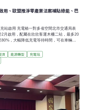
啟用、歐盟推淨零產業法案補貼綠能、巴
快充站啟用 充電樁一對多省空間北市交通局表
2月啟用，配屬在欣欣客運木柵二站，最多20
至80%，大幅降低充電等待時間，可在車輛返
電，在不影響原有車輛調度及人工作業習慣
電樁為一對多，五個充電樁就可滿足27台車。
經濟
能源轉型
充電站
8輛電動公車，預計年底前達650輛，而今
配合車輛屆齡期間逐年汰舊換新，平均每年400
公車全面電動化。（中央社報導）淤泥堆廠區發
議員鄭宇恩接獲投訴，指台北市政府代管的八里
排廢水、2020年堆置淤泥影響環境，如今又故態
置在廠區內，臭味嚴重影響生活品質。對此，
並要求在4月10日前完成清除。此外