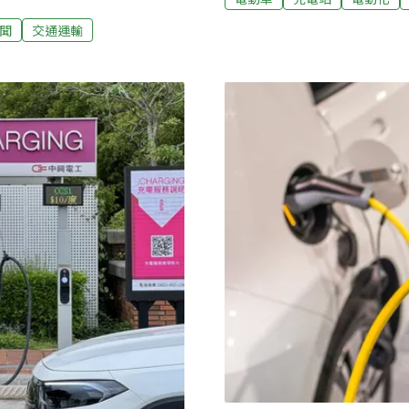
車。11業者串聯全台6成D
。充電設施比例超越歐盟標
聞
交通運輸
台最大充電網」，串連北、
達成市售車輛100%電動化。
TAIL特爾電力、中興電工iC
討論電動車輛的充電議題。公
玖科技、能源驛站、大猩猩電
分析指出，台灣的電動車數
畢，就能實現跨品牌充電互
000輛電動車上路，占全體車
不同品牌站點啟動充電服務
淨零路徑中預估的1.4%。且
與切換帳號的不便，擴大車
如停車場相關法規開始要求
多了。」電動車輛成長