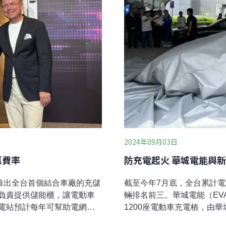
2024年09月03日
惠費率
防充電起火 華城電能與
推出全台首個結合車廠的充儲
截至今年7月底，全台累計電
負責提供儲能櫃，讓電動車
輛排名前三。華城電能（EV
電站預計每年可幫助電網減
1200座電動車充電樁，由
休旅登台，導入儲能助車主享
車充電樁部建計畫。此外，