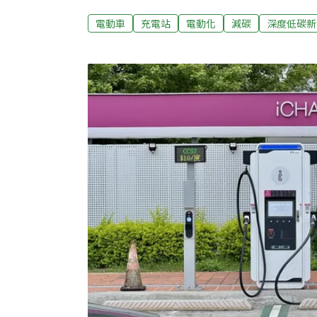
地、資料整合、電網與平台等，建立政策基礎
電動車
充電站
電動化
減碳
深度低碳新
準 下一步是轉型成服務治理台灣目標2040年
公民幫推協會15日舉辦論壇，邀請產官學界
民幫推協會理事長、前台北市交通局長鍾慧諭
量成長很快，截至2026年1月，已經有12萬8
輛1.73%，這樣的進展已經超過國發會最初在
各項充電配套措施、法規也在修訂調整中，例
充電車位必須達一定門檻，「看起來做得差不