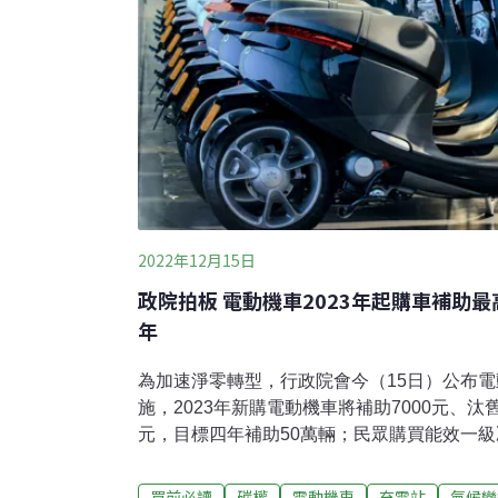
2022年12月15日
政院拍板 電動機車2023年起購車補助最
年
為加速淨零轉型，行政院會今（15日）公布
施，2023年新購電動機車將補助7000元、汰
元，目標四年補助50萬輛；民眾購買能效一
可申請補助3000元。行政院發言人羅秉成表
民眾購買電動機車、汰換老舊家電，也促進商
買前必讀
碳權
電動機車
充電站
氣候變