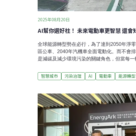
2025年08月20日
AI幫你選好柱！ 未來電動車更智慧 還
全球能源轉型勢在必行，為了達到2050年淨零
區公車、2040年汽機車全面電動化。而不會
是減碳及減少環境污染的關鍵角色，但當每一
力系統帶來什麼挑戰？能不能借助AI的力量
聽聽智慧車輛領域的專家——工研院機械所經
智慧城市
污染治理
AI
電動車
能源轉型
網扛得住嗎？有什麼挑戰與壓力？讓我們先切
題：若將台灣所有汽機車全面電動化，它們一
過200億度！若以台灣一般家庭平均每天用電1
1000萬戶家庭約半年的用電量！面臨電動車
析道，目前的電力系統有用地、電能調度及技
切換成蚯蚓視角，問第二個問題：台灣都市地
裏？答案絕對不是隨便建。首先，在老舊社區
上電力設施