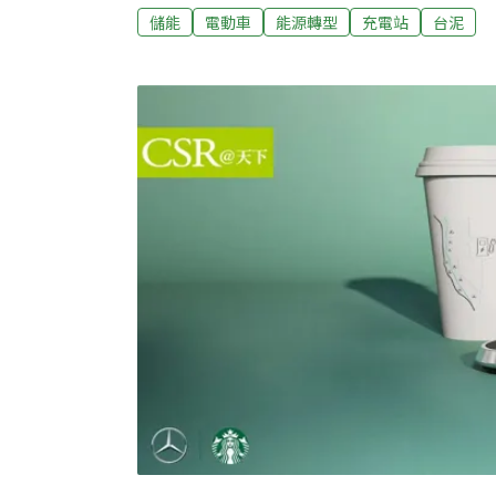
優惠費率福斯最新電動休旅車ID.4與ID.5於
儲能
電動車
能源轉型
充電站
台泥
電樁布局，台灣福斯汽車總裁Steffen Kna
率360kW的極速充電站，並提供全台充電漫
經銷商合作建造。除了充電站設置，台泥將提
並與旗下關係企業能元超商合作，參與台電的
享有更優惠的充電費率，台泥還將參與表後電
能系統的引入對電動車主和充電站業主都有利
群總經理王建全指出，儲能系統能利用「削峰