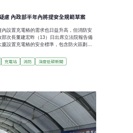
疑慮 內政部半年內將提安全規範草案
廈內設置充電樁的需求也日益升高，但消防安
政部次長董建宏昨（13）日出席立法院報告備
大廈設置充電樁的安全標準，包含防火區劃規
築技術規則與消防相關法規的修法草案。參照
出修法草案近來電動車充電火警意外頻傳，立法
充電站
消防
深度低碳新聞
期第一次會議，邀請內政部報告公寓大廈設置
施。內政部次長董建宏表示，充電樁是電動車
在公寓大廈內自行設置，卻引發安全疑慮與溝
部建築研究所正在進行充電樁的安全研究，將
技術規則》與《消防安全設備設置標準》等相
內報行政院提出草案、送立法院審查。未來目
建宏強調，充電樁本身的電氣規範已完備，重
例如