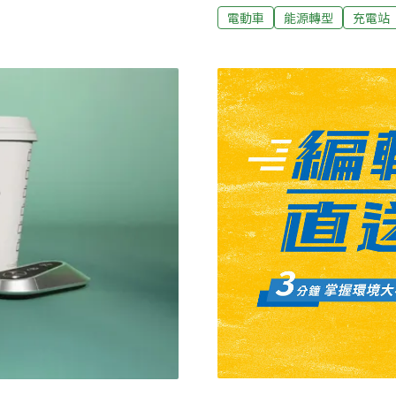
9月19日正式在台亮相。針對充
率先引入一鍵通報、消防毯
電動車
能源轉型
充電站
pp表示，計劃在全台建設14座功
作案，華城2年內充電樁營
遊服務，這些充電站將與授權
示，電動車充電時間長，AC
供福斯儲能系統解決方案，
需要20～40分鐘，但有鑑
電力輔助服務，不僅讓車主
我們就有機會提供充電服務
力交易，賺取額外收入。儲
1,200座充電樁包括歐規、美
。台泥企業團亞洲充儲事業
分布於新北市共229個站點
填谷」的優勢，在用
電樁每度電落在11元。其中