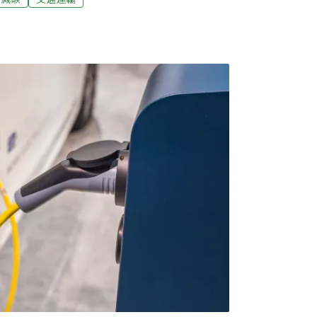
C快充槍，OCPI協定成關鍵該計畫期望打造「全
中、南充電業者，包括源點科技、星舟快充、
harging、區快充電動車充電站、雲樁科技、創
充、HiEV、EVEZ業者。待未來品牌整合完
通，電動車主只需使用單一會員帳號，就能在
，降低跨平台使用門檻，減少需要下載的APP
主可使用的充電網路範圍。源點