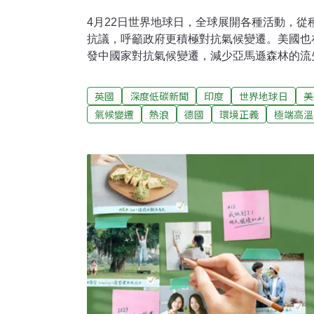
4月22日世界地球日，全球展開各種活動，從
抗議，呼籲政府更積極對抗氣候變遷。美國也
發中國家對抗氣候變遷，減少亞馬遜森林的流
「環境正義」辦公室。時序剛進入春天，但各
家警告，全球仍然沒有走在控制升溫於1.5°
英國
深度低碳新聞
印度
世界地球日
美
端天氣事件和破紀錄的高溫。倫敦發起遊行 
氣候變遷
熱浪
德國
環境正義
極端高溫
團體「反抗滅絕」（Extinction Rebelli
動「大行動」（The Big One），約有3
過去激進的封路、潑漆路線，這次用遊行隊伍
鵝，呼籲大眾關注環境。美國總統拜登（Joe B
壇（MEF）視訊會議上宣布，計劃在未來5年
元，協助發展中國家因應氣候變遷和減少