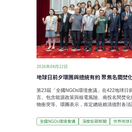
2026年04月22日
地球日前夕環團與總統有約 聚焦名間焚
第23屆「全國NGOs環境會議」在422地球日
言。包含能源政策與核電風險、南投名間焚化
物衝突等。環團表示，肯定總統賴清德對各項
境公益信託、遊蕩犬議題等跨部會議題交由行
合。針對非核家園，賴清德重申，在核安無虞
全國NGOs環境會議
深度低碳新聞
世界地球
前提為滿足之下，才會繼續重啟核電。與總統有