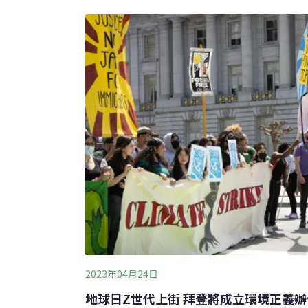
年新增31項一年一度的世界地球日來到，由
NGOs環境會議」，會在此時提出各類議題的
會列管。昨（21）日總統賴清德照例與環團
民眾票選出的三大環境議題爲：南投名間焚化
園區開發與草鴞棲息地的衝突。今年共有10個團
保護終身成就獎得主鍾寶珠進入總統府提供建言
溝
2023年04月24日
地球日Z世代上街 拜登將成立環境正義辦