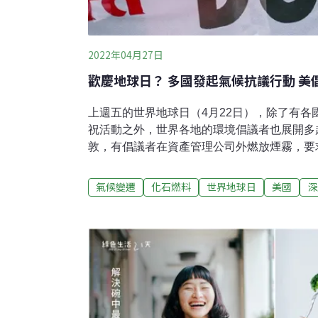
2022年04月27日
歡慶地球日？ 多國發起氣候抗議行動 美
上週五的世界地球日（4月22日），除了有各
祝活動之外，世界各地的環境倡議者也展開多
敦，有倡議者在資產管理公司外燃放煙霧，要
在歐洲，有倡議者聚集在德國政府部門或大使
入俄羅斯石油與天然氣；在美國華府，有氣候
氣候變遷
化石燃料
世界地球日
美國
深
倡議者童貝里（Greta Thunberg）在推
樂的節日，也「已經成為有權有勢者宣稱『愛
時也以最快的速度在摧毀地球。」呼應地球日
投資化石燃料今年地球日主題為「投資我們的
府和個人，轉向投資綠色技術與產業。《獨立
滅絕」（Extinction Rebellion）在資產管
敦分公司外，聚集數名戴上面具的倡議者，燃