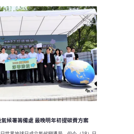
的巴哈馬圓尾鬣蜥（Cyclura carina
設氣候署籌備處 最晚明年初提碳費方案
2日世界地球日成立氣候變遷局，但今（18）日