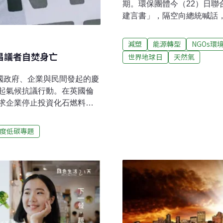
期。環保團體今（22）日
建言書」，隔空向總統喊話
控廢棄物等。環團強調，今
刻不容緩。19年來數量最多 
減塑
能源轉型
NGOs環
體在地球日舉辦「全國NGO
倡議者自焚身亡
世界地球日
天然氣
式接見環保團體，聽取建言
灣環境保護聯盟、台灣環境
國政府、企業與民間發起的慶
仍選在今天召開「地球日52
起氣候抗議行動。在英國倫
籲！」記者會，公開建言書
求企業停止投資化石燃料；
環境問題已日益嚴重，迫切需
館外，要求歐盟立即停止輸
建言，涵蓋能源轉型、土地
行動者自焚身亡。青年氣候
度低碳專題
特表示，世界地球日從來就不是快
』地球的好時機，但他們同
主題 環團籲企業與政府停止
星球」，聚焦於鼓勵各國政
報》報導，環保團體「反抗
理公司先鋒集團（Vanguard）倫
放滾滾