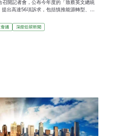
聯合召開記者會，公布今年度的「致蔡英文總統
，提出高達56項訴求，包括慎推能源轉型、管
年的建言數量歷年最高，可見台灣的環境問題
今年地球日環境建言共56案 自2004年環保團
境會議
深度低碳新聞
s環境會議」後，每年地球日總統都會以各種形
，但今年受疫情影響，雙方會談日程延期。台
資訊協會、台灣蠻野心足生態協會等環保團體
週年：投資我們的星球-環團對總統與公民的呼
，隔空向總統蔡英文喊話。環團強調，台灣的
要解決。今年全國NGOs環境會議提出共56項
徵收、動物保護、公民參與、礦業改革、水環