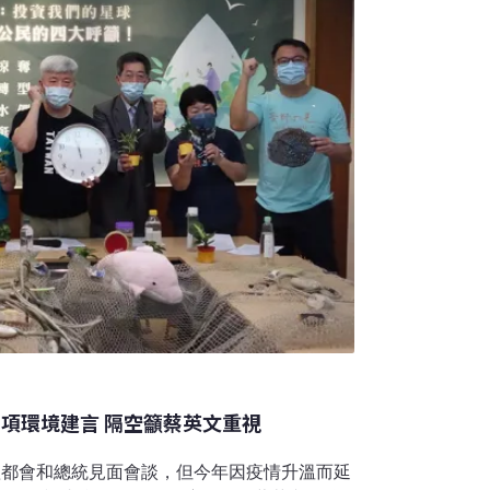
策。
56項環境建言 隔空籲蔡英文重視
體都會和總統見面會談，但今年因疫情升溫而延