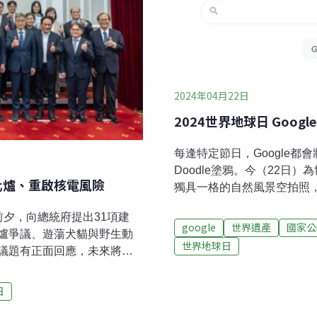
2024年04月22日
2024世界地球日 Goo
每逢特定節日，Google
Doodle塗鴉。今（22日）
化爐、重啟核電風險
獨具一格的自然風景空拍照，
空拍圖 提醒人們保護美麗地
前夕，向總統府提出31項建
英文字母，變成了形狀相近
google
世界遺產
國家公
爐爭議、遊蕩犬貓與野生動
代表的意義各有不同，展示
世界地球日
議題有正面回應，未來將環
維護生物多樣性，以下逐字進行
政院政務委員層級協調整
Caicos Islands）
、核廢有解、社會共識三大
土克群島和凱可群島等30
日
約三年內解除列管72項 今
熱點」（ Biodiversity