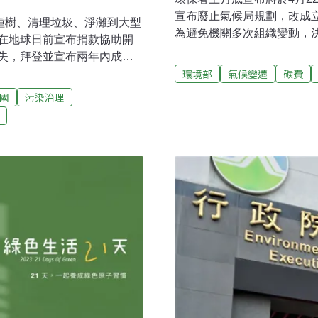
宣布廢止氣候局規劃，改成
種樹、清理垃圾、淨灘到大型
為避免機關多次組織變動，
在地球日前宣布捐款協助開
境部組織改造一步到位。環
失，拜登並宣布兩年內成立
本會期通過。根據組改規劃
環境部
氣候變遷
碳費
地已經傳來高溫災情。科學
籌備處將專責訂出《氣候法
C的軌道上，今年將出現更多極
國
污染治理
預計最晚明年2月中提出。不
美國成立環境正義辦公室環保
繁變動今年初總統公布施行
on）在倫敦發起一連四天的抗議行
因應衍生大量業務，環保署
萬人簽名、參加集會和遊行。一反
行的還有立院審理中的環境
平和，有人打扮成雀鳥或企
立主管淨零及氣候調適的氣
iden）20日在主要經濟體論
制為署。
內向亞馬遜基金捐款5億美