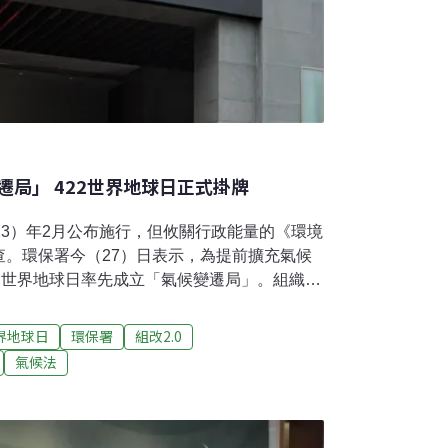
局」 422世界地球日正式掛牌
23）年2月公布施行，但攸關行政能量的《環境
查。環保署今（27）日表示，為提前擴充氣候
日世界地球日率先成立「氣候變遷局」。組織由
，人力由48名擴增至88名，優先目標為訂定
劃碳費徵收。422地球日「氣候局」揭牌 環保
界地球日
環保署
組改2.0
在今年1月三讀通過、2月總統公布施行，環保
氣候法
訂，其中12項優先子法會在母法公布後半年內
環境工作所需行政量能，立院本會期審查環保
相關草案上週三已通過委員會初審，部分條文
環境部將設「氣候變遷署」（簡稱氣候署），