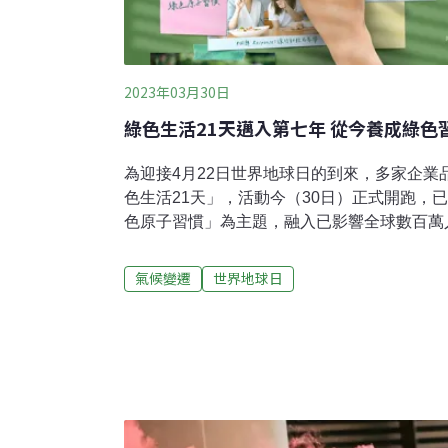
2023年03月30日
綠色生活21天邁入第七年 從今養成綠色
為迎接4月22日世界地球日的到來，多家企業
色生活21天」，活動今（30日）正式開跑，
色原子習慣」為主題，融入已影響全球數百萬
請民眾用關鍵四步驟「提示、渴望、回應、獎
的生活方式。首創「綠行動捐贈」機制 21天
氣候變遷
世界地球日
活21天」活動於即日起至4月19日展開，邀
行動，展開為期21天的綠色旅程。21項綠行
例如今日第一天開跑的綠行動是「寫下你的環
則是「問問ChatGPT一個關於循環原料的故
長鄭涵睿表示，如果每個人、每天都能有意識
累積滾動成對環境更好的複利效應。今年活動
協會、B型企業協會、社企流共同主辦。以歷年