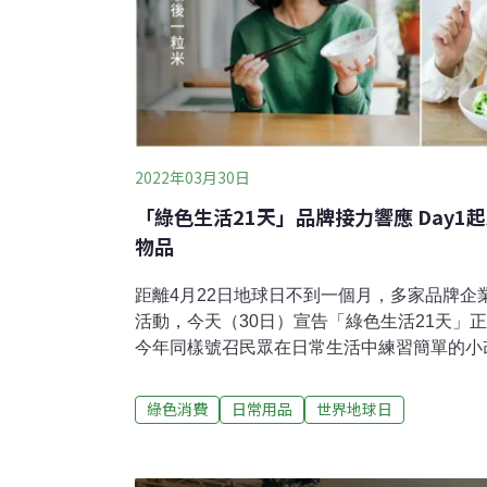
2022年03月30日
「綠色生活21天」品牌接力響應 Day
物品
距離4月22日地球日不到一個月，多家品牌企
活動，今天（30日）宣告「綠色生活21天」
今年同樣號召民眾在日常生活中練習簡單的小
新日常。主辦單位邀請21個品牌與團體，每
參與當日挑戰，就有機會獲得品牌專屬的愛地
綠色消費
日常用品
世界地球日
台灣純淨保養品牌綠藤生機擔綱，號召網友「
期許參加者連續21天不缺席、落實日常環保
遊、餐飲 21個品牌送出「一輩子」的禮物民間