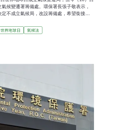
立氣候變遷署籌備處。環保署長張子敬表示，
決定不成立氣候局，改設籌備處，希望銜接環
境部組織改造草案正在立法院審議，有機會在
，環境部未來將新設氣候變遷署。氣候變遷署
世界地球日
氣候法
》12項優先子法，其中關鍵的碳定價及費率，
到一個月廢止氣候局規劃 環保署：避免組織頻
《氣候變遷因應法》，相關子法亟待制訂，為
1月函報行政院成立氣候變遷局。不過，同步進
部組織法草案，環保署未來升格環境部，將成
候變遷署，意味著氣候局成立沒多久後又要改