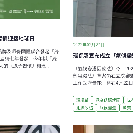
習慣迎接地球日
2023年03月27日
品牌及環保團體聯合發起「綠
環保署宣布成立「氣候變遷
已連續七年發起。今年以「綠
人的《原子習慣》概念，邀
《氣候變遷因應法》今（20
賞」，一起習慣對世界更好
部組織法》草案仍在立院審
綠色旅程累積成複利「綠色生
工作政府量能，將在4月22
請網友每天嘗試一個簡單的綠色
原環保署氣候變遷辦公室改制
動每年依環境趨勢推陳出新，
12項氣候法關鍵子法，並規
環境部
深度低碳新聞
世
境永續身份認同」，第八天
署：屬暫行組織《氣候法》
組織改造
氣候變遷
碳費
事」。綠藤共同創辦人暨執行
署評估共有30多項子法須制
地完成一個綠色行動，就能
先制訂完成。為擴充氣候及
由綠藤生機、台灣環境資訊
署組織改造為「環境部」，
最高 10萬個綠色行動數為
交付黨團協商。根據草案，