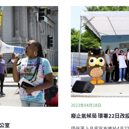
台灣各環保團體組成的「全國
資源和珊瑚礁，以及復育瀕臨滅絕
列管建言，並由總統交辦各部
代表會面並聽取建言，今年由
爐、垃圾治理與循環、科學
體代表 ，以及2026年環境
。全國NGOs環境會議議題
2023年04月18日
廢止氣候局 環署22日改
公室
環保署上月底宣布將於4月2