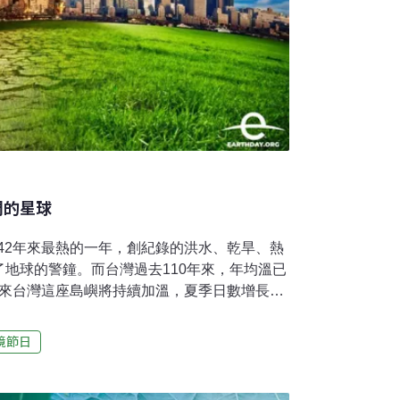
們的星球
球142年來最熱的一年，創紀錄的洪水、乾旱、熱
地球的警鐘。而台灣過去110年來，年均溫已
，未來台灣這座島嶼將持續加溫，夏季日數增長、
前，台灣就會失去冬天。面對氣候緊急狀態，
解的方法？2022年是地球日52週年，地球日
境節日
）以「投資我們的星球」（Invest in our planet）
行動——企業採取永續政策與低碳轉型，政府
我更是驅動社會轉型的力量，透過落實綠色消