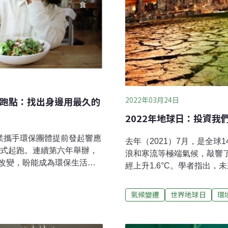
2022年03月24日
1起跑點：找出身邊用最久的
2022年地球日：投資我
業攜手環保團體提前發起響應
去年（2021）7月，是全
正式起跑。連續第六年舉辦，
浪和寒流等極端氣候，敲響了
改變，盼能成為環保生活的
經上升1.6°C。學者指出
天揭曉一項綠行動，民眾只要
冬季日數減少，到世紀末之
球贈禮。第一天的綠行動由
還有逆轉的機會嗎？有沒有緩
氣候變遷
世界地球日
環
找出身邊用最久的物品」，
總部（Earth Day Network
就從今天開始。集結零售、旅
為主題，呼籲各界採取氣候
響應2022年地球日行動，今
制定永續政策和法令，而你