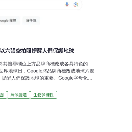
gle以六張空拍照提醒人們保護地球
都會將其搜尋欄位上方品牌商標改成各具特色的
為世界地球日，Google將品牌商標改成地球六處
提醒人們保護地球的重要。Google字母化身
球今年地球日，Google網頁搜尋列上方的六個
的空拍圖，每個字母的空拍照片地點，以及所
園
氣候變遷
生物多樣性
了人們如何透過保育行動對抗氣候變遷，以及
介紹。G：土克凱可群島（Turks and
位於巴哈馬東南方的土克凱可群島，是英國海外領土，由
多座島嶼組成。這些島嶼是重要的「生物多樣性
 Hotspots），當地政府與非政府組織致力於保護自然