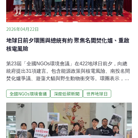
2026年04月22日
地球日前夕環團與總統有約 聚焦名間焚化爐、重啟
核電風險
第23屆「全國NGOs環境會議」在422地球日前夕，向總
統府提出31項建言。包含能源政策與核電風險、南投名間
焚化爐爭議、遊蕩犬貓與野生動物衝突等。環團表示，肯
定總統賴清德對各項議題有正面回應，未來將環境公益信
全國NGOs環境會議
深度低碳新聞
世界地球日
託、遊蕩犬議題等跨部會議題交由行政院政務委員層級協
調整合。針對非核家園，賴清德重申，在核安無虞、核廢
有解、社會共識三大前提為滿足之下，才會繼續重啟核
電。與總統有約三年內解除列管72項 今年新增31項一年一
度的世界地球日來到，由台灣各環保團體組成的「全國
NGOs環境會議」，會在此時提出各類議題的列管建言，
並由總統交辦各部會列管。昨（21）日總統賴清德照例與