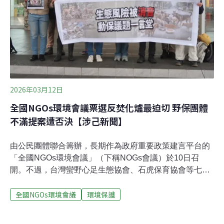
環團代表會面並聽取建言，今年由民眾票選出的三大環境
議題爲：南投名間焚化爐、垃圾治理與循環、科學園區開
發與草鴞棲息地的衝突。今年共有10個團體代表 ，以及
2026年環境保護終身成就獎得主鍾寶珠進入總統府提供建
言。全國NGOs環境會議議題溝
2026年03月12日
全國NGOs環境會議票選反焚化爐最迫切 野保團體
不滿提案遭否決【涉己新聞】
由公民團體聯合籌辦，長期作為政府重要政策建言平台的
「全國NGOs環境會議」（下稱NOGs會議）於10日召
開。不過，台灣蠻野心足生態協會、石虎保育協會等七個
野保團體在會議開始前，於會場外高喊「動保議題一言
全國NGOs環境會議
環境保護
堂」，並表示他們提出的遊蕩動物議題屢遭特定動保團體
強行下架，導致無法進入正式政策建言程序。「全國
NGOs環境會議」最終票選今年三大迫切環境議題為：南