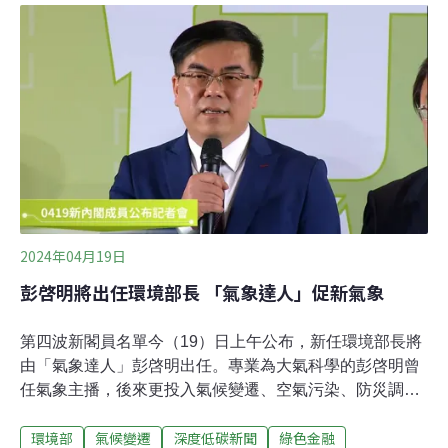
「年排放2.5萬公噸二氧化碳當量」以上之排放大戶，但在
計算排放量的時候，可以扣除起徵門檻的2.5萬公噸，也就
是「超過2.5萬噸的部分」才會計費。企業將在每年4月底
完成前一年度的碳盤查登錄，5月底前繳交前一年度的碳
費。環境部氣候變遷署署長蔡玲儀表示，起徵門檻將逐步
下降至1.5萬公噸，預計到2030年起徵門檻將設為1萬公
噸。此外，針對鋼鐵、水泥業等具有高碳洩漏風險的產業
還有「過渡轉型」措施。企業提出自主減量計畫申請後，
若核准為高碳洩漏風險的產
2024年04月19日
彭啓明將出任環境部長 「氣象達人」促新氣象
第四波新閣員名單今（19）日上午公布，新任環境部長將
由「氣象達人」彭啓明出任。專業為大氣科學的彭啓明曾
任氣象主播，後來更投入氣候變遷、空氣污染、防災調
適、開放政府等領域。他稱自己是環保人士、斜槓青年，
環境部
氣候變遷
深度低碳新聞
綠色金融
帶領大家走向淨零是他肩負的下一個使命。氣象達人出任