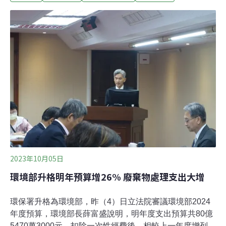
環境部長 具氣候、空污、防災專業準閣揆卓榮泰上午召開
第四波新閣員名單發布記者會。以「氣象達人」身份為人
熟知的天氣風險管理開發公司總經理彭啓明，以黑馬之姿
接任環境部長。記者會同時，彭啓明的臉書粉絲專頁同步
發出長文。他羅列自己專長領域，包括空氣品質、境外大
氣污染傳送、沙塵暴、酸雨、極端氣候、防災應變及氣候
變遷等，並表示環境問題同時是全球及在地問題，「如何
讓每個民眾都有感、空氣可以更清新、我們喝的水更安
全、塑膠可以少用一點、生活更安寧，這是環境部的首要
責任」。
2023年10月05日
環境部升格明年預算增26% 廢棄物處理支出大增
環保署升格為環境部，昨（4）日立法院審議環境部2024
年度預算，環境部長薛富盛說明，明年度支出預算共80億
5470萬3000元，扣除一次性經費後，相較上一年度增列