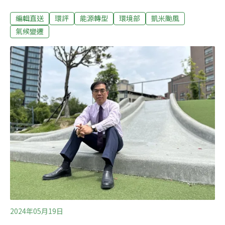
擬，另須充實地質報告及鄰房安全措施、交通衝擊及車輛
編輯直送
環評
能源轉型
環境部
凱米颱風
出入規劃。（中央社報導）64名外籍漁工被剝削監院糾正
新北市府：虛心檢討監察院5日公告調查報告，發現外籍
氣候變遷
漁工雇主和仲介為規避勞基法，在休漁期間常態性要求外
籍漁工自願解約，被迫放無薪假，不但護照「被保管」，
且數十人擠在沒有廁所、熱水、空調的惡劣居住環境，去
年導致至少64位外籍漁工受害，監院糾正勞動部和新北市
政府。市府表示，虛心檢討，將精進各項漁工訪視與仲介
管理作為，避免再有類似事件發生。（自由時報報導）
2024年05月19日