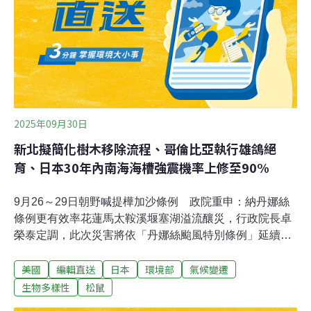
本身就是決策？」張譽尹首先提到環評的本質性問題。根
據協會事前所做的議題盤點，環評的定位與決策機制是一
大問題。由於定位模糊，使得如今許多開發案的環評審查
成為開發許可的「戰場」。以現有的機制而言，環評結論
成為開發許可的實質決策。張譽尹說，
2025年09月30日
新北擬簡化樹木移除流程、哥倫比亞執行雄鴿絕
育、日本30年內南海海槽強震機率上修至90%
9月26～29日朝野喊提樺加沙條例 政院重申：納丹娜絲
條例更有效率花蓮馬太鞍溪堰塞湖溢流釀災，行政院長卓
榮泰定調，此次災害將依「丹娜絲颱風特別條例」延續補
助，但朝野都有意提出「樺加沙颱風災後復原重建特別條
美國
編輯直送
日本
環境部
氣候變遷
例」。行政院29日重申，丹娜絲特別條例已將花蓮縣納入
適用，經費若有需求將提追加特別預算，希望立院支持，
生物多樣性
松鼠
這是最有效率且符合災區權益的做法。（聯合新聞網報