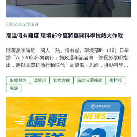
2025年05月16日
高溫假有難度 環境部今夏將展開科學抗熱大作戰
隨著夏季逼近，國人「熱」得有感。環境部昨（16）日舉
辦「AI 520部部向前行」施政週年記者會，部長彭啟明指
出，將以實質抗熱行動取代「高溫假」思維，推動科學化
保護戶外工作者。除高溫對策，環境部也同步啟動更全面
永續發展
環境部
氣候變遷
深度低碳新聞
馬拉松
的氣候政策布局，包括新版減碳目標NDC 3.0或與新成立
的運動部合作，推動永續運動賽事，擴大全民參與氣候行
高溫
動。今夏抗熱大作戰 高溫假非重點台灣會否放高溫假？彭
啟明坦承有難度，「台灣很難有一個假，早晚一整天的放
（假）。」先是台灣屬海島型氣候，高溫集中於每日午後
11時至15時間，平均氣溫落在35至38°C，其餘時段則多
維持在30°C左右。彭啟明進一步解釋，台灣非大陸性氣候
國家，如中國湖南、四川等內陸地區，即便入夜溫度仍有