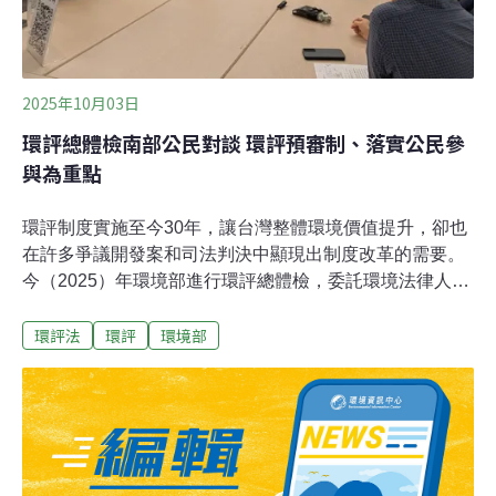
2025年10月03日
環評總體檢南部公民對談 環評預審制、落實公民參
與為重點
環評制度實施至今30年，讓台灣整體環境價值提升，卻也
在許多爭議開發案和司法判決中顯現出制度改革的需要。
今（2025）年環境部進行環評總體檢，委託環境法律人協
會蒐集全台公民與專家意見，提出環評制度的關鍵議題及
環評法
環評
環境部
建議解方。9月26日，南部場公民對談會議在高雄舉行，
參與人員有公部門人員、環境主管機關、民間公關公司、
社區團體和NGO代表等20餘人。環境法律人協會常務理事
張譽尹指出，經過不同階段和全台各地的意見蒐集後，預
計在10月中下旬進行環評解方的可行性會議，進一步確認
環評制度的改革是否有解。環評本身就是決策？ 環評審查
成為「戰場」「環評應該是一個決策者的工具，還是環評