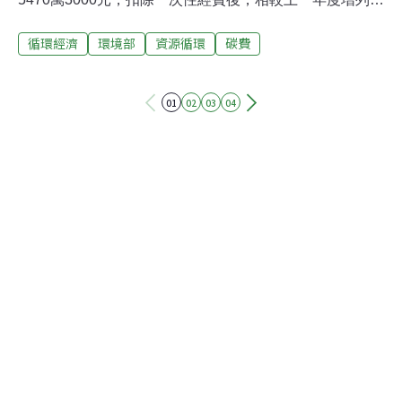
16億餘元，約26%，主要是增加廢棄物量回收及資源循環
循環經濟
環境部
資源循環
碳費
推動計畫等經費。環境部歲出80億元有縮水？ 部長：上年
度有一次性補助首任環境部長薛富盛昨（4）日首度出席
立法院社會福利及衛生環境委員會，報告明（2024）年度
01
02
03
04
預算，薛富盛表示，明年度歲入預算新台幣1億6609萬
9000元，比今（2023）年小幅增加1.03%，主要是增加淨
零排放人力培訓及溫室氣體查驗人員訓練班訓練費收入。
支出方面，明年度歲出預算80億5470萬3000元，對比今
年度歲出度法定預算88億餘元，看似減少了8億餘元。薛
富盛特別說明，因為上一年度有核定汰換老舊機車及大型
柴油車補助一次性經費25億餘元，扣除後重新對照，2024
年歲出較今年增列16億多，約增26%。支出增列