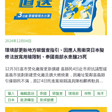
37°C、38°C；印度白天氣溫更甚至高達50°C、60°C。彭
啟明進一步解釋，戶外工作者、弱勢族群保護做得好，也
是企業抗高溫行動之一，如日本沒有高溫假，但日本對於
戶外勞工
2024年12月04日
環境部更新地方碳盤查指引、因應人熊衝突日本擬
修法放寬用槍限制、泰國南部水患釀25死
12月3日嘉市焚化廠擬更新擴建 嘉縣民4日赴市府抗議暫緩
嘉義市規劃新建焚化廠且擴大燃燒量，因廠址緊鄰嘉義縣
引爆縣民不滿，原訂4日民進黨籍縣議員陳柏麟將動員千
人至市府抗議，但縣長翁章梁希望透過溝通、協調來處
獵人
編輯直送
泰國
碳盤查
環境部
棕熊
海洋
理，抗議活動暫緩。（中央社報導）花蓮縣廚餘廠年處理
費1500萬 量能不足無法消化全縣產出引議爲了消化花蓮縣
日本
能源轉型
氣候變遷
每年產出的5500公噸廚餘，花蓮縣府陸續耗資1億元設置
高效廚餘處理廠，不過處理量遠遠不足設置要求，加上廚