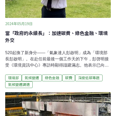
2024年05月19日
當「政府的永續長」：加速碳費、綠色金融、環境
外交
520起換了新身分——「氣象達人彭啟明」成為「環境部
長彭啟明」。在赴任前最後一個工作天的下午，彭啓明接
受《環境資訊中心》專訪時顯得躊躇滿志。他表示已向總
統賴清德報備：「我（任內）六成時間要放在淨零」。他
環境部
氣候變遷
綠色金融
碳費
深度低碳專題
還說要當政府的「永續長」，協調各部會推動淨零轉型。
碳費可以先低再高、但不能再拖。他更談到自己內心的夢
氣候變遷調適
想，就是台灣有朝一日可以加入聯合國氣候談判。第一步
是培養國際公約人才，以「環境外交」擺脫只能被動接受
國際決議的處境。台灣缺「減碳胡蘿蔔」 彭啓明希望碳費
先上路上任前三週，才發生碳費三項子法草案遭環團痛批
對企業大放水，眼看今（2024）年就要過完一半，碳費費