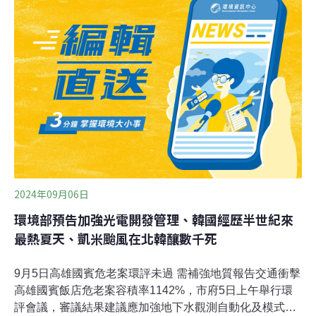
餘部分殘水還流入排水溝，引起外界質疑會造成環境汙
染。（公視新聞報導）南投鳥嘴潭人工湖將劃限航區 亂飛
空拍機罰3萬
2024年09月06日
環境部預告加強光電開發管理、韓國經歷半世紀來
最熱夏天、凱米颱風在北韓釀數千死
9月5日高雄國賓危老案環評未過 需補強地質報告交通衝擊
高雄國賓飯店危老案容積率1142%，市府5日上午舉行環
評會議，審議結果建議應加強地下水觀測自動化及模式模