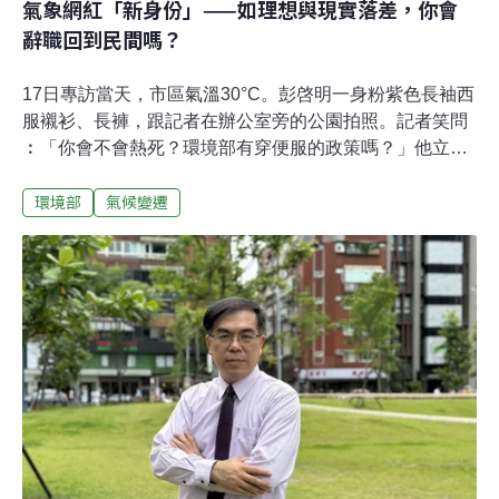
氣象網紅「新身份」——如理想與現實落差，你會
辭職回到民間嗎？
17日專訪當天，市區氣溫30°C。彭啓明一身粉紫色長袖西
服襯衫、長褲，跟記者在辦公室旁的公園拍照。記者笑問
︰「你會不會熱死？環境部有穿便服的政策嗎？」他立刻
「政治正確」的把手放在領口，說︰「我現在要脫領帶
環境部
氣候變遷
嗎？」現年53歲的彭啓明是新任環境部部長。在此之前，
他是氣象網紅，他的公司天氣風險WeatherRisk是台灣第
一家民間氣象公司，也積極參與環團、民間事務；在520
上任前，他逐個辭掉職位，並提早一個月到環境部聽取業
務報告、交接。從前，他用學者身份去立院公聽會發表意
見，現在變成被質詢、被監督的對象。從民間走入體制，
推動環境議題時擁有了公權力，但同時掣肘也不免變多。
如果有一天他達不到預定的目標、環團的期望，他會辭職
回到民間嗎？他在55分鐘的專訪裡，解答了這個問題。環
境部業務好複雜 未上任就有「後悔的感覺」早前公布新內
閣名單，媒體大字標題形容彭啓明是「黑馬」。但按彭啓
明說法，行政院院長卓榮泰於