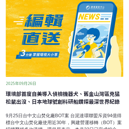
導）堰塞湖潰流第8天蓄水量持續減少 已釀18死、6失聯、
121傷花蓮馬太鞍溪堰塞湖潰流進入第8天，中央災害應變
中心今舉行第22次工作會報，由副指揮官、交通部主任秘
書沈慧虹主持，截至今天上午9時30分，已釀18死、6失
聯、121傷，堰塞湖溢流口持續沖刷，周圍崩塌及溢流道
二側坡面仍不穩定，蓄水量595萬噸持續減少，潰流後至
今水位已下降118.5公尺，維持紅色警戒。
2025年09月26日
環境部首度自美導入偵檢機器犬、舊金山灣區兇猛
松鼠出沒、日本地球號創科研船鑽探最深世界紀錄
9月25日台中文山焚化廠BOT案 台泥達環聯盟斥資94億得
標台中文山焚化廠使用近30年，興建營運移轉（BOT）案