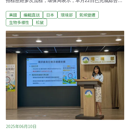
招標歷經多次流標，環保局表示，本月22日已完成綜合評
審作業，由最優申請人「台泥達環文山合作聯盟」得標，
美國
編輯直送
日本
環境部
氣候變遷
其承諾投資金額94億3200萬元，遠超過最低門檻，預計可
以年底前簽約動工，最快在2029年完工，完工後每日垃圾
生物多樣性
松鼠
處理量將從600噸大幅提升至900噸。（自由時報報導）台
中大里醫廢處理廠 環團控違規多台中市大里區處理醫療廢
棄物的漢杞工程公司，遭環保團體指控歷年違規達36次，
且曾發生戴奧辛汙染事件，據傳環保局擬展延經營許可，
居民表達強烈不滿，昨要求市府勒令停工。業者回應經營
合法，待烏日新廠啟用後，大里廠將遷廠不再營運。（聯
合新聞網報導）
2025年06月10日