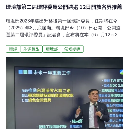
環境部第二屆環評委員公開遴選 12日開放各界推薦
環境部2023年選出升格後第一屆環評委員，任期將在今
（2025）年8月底屆滿。環境部今（10）日召開「公開遴
選第二屆環評委員」記者會，宣布將在本（6）月12～26
日開放法人、機關、大專院校、學術機構、團體推薦專家
環評
能源轉型
環境部
氣候變遷
學者，擔任第二屆環評委員。環委中最多7名專家學者可
留任 最終名單由部長圈選環保司司長徐淑芷表示，環境部
將組成遴選委員會，從各界推薦名單中，遴選出規定人數
三倍的專家委員，供環境部長彭啟明圈選出正式名單，當
中包含10名上屆有留任資格的委員。依照規定，環評委員
人數共21名，七名為政府機關代表，14名為專家學者。其
中專家學者委員任期兩年，最多可留任一次，每次最多僅
能半數留任。第二屆確定無法留任的專家委員有官文惠、
陳美蓮、陳裕文及闕蓓德；其餘10名委員中，則有七名可
留任。環委是否納入更多專業領域、擴編人數？ 環保司：
會再和專家討論遴選委員會組成包含經濟部、交通部等，
但近年這些部會都有重大開發