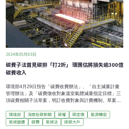
率還遲遲未定下來，明年台灣首筆碳費何時收、能收到多
少，燙手山芋現在落到彭啓明手中。彭啓明認為，碳費時
程不宜再拖，「先上路，我覺得少一點點錢都沒有關
係」。許多國家對碳定價已有共識，即2030年以前每噸2
～3000元台幣起跳；但對現階段的台灣來講
2024年05月03日
碳費子法首見碳排「打2折」 環團估將損失逾300億
碳費收入
環境部4月29日預告「碳費收費辦法」、「自主減量計畫
管理辦法」及「碳費徵收對象溫室氣體減量指定目標」三
項碳費相關子法草案，明訂收費對象與計費機制。草案中
首度納入高碳洩漏風險係數，碳排放可「打2折」再享優
環境部
深度低碳新聞
碳權
碳定價
能源轉型
惠。環團批評，環境部簡直把減碳當大賣場下殺折扣週年
慶，違背污染者付費精神，無助企業減碳。草案首見 碳洩
氣候變遷
碳費
氣候法
排碳大戶
漏係數0.2 排放量直接打2折草案規劃，碳費收費對象為