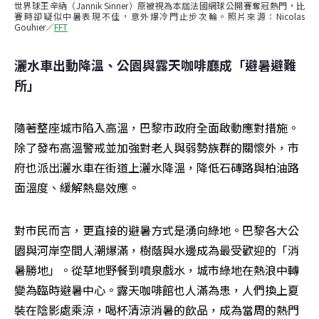
世界球王辛納（Jannik Sinner）原被視為本屆法國網球公開賽奪冠熱門，比
賽時卻疑似中暑表現不佳，意外爆冷門止步次輪。照片來源：Nicolas 
Gouhier／
FFT
灑水車出動降溫、公園與露天咖啡廳成「避暑避難
所」
隨著整座城市陷入高溫，巴黎市政府全面啟動應對措施。
除了發布高溫警戒並加強對老人與弱勢族群的關懷外，市
府也派出灑水車在街道上灑水降溫，降低石磚路與柏油路
面溫度、緩解熱島效應。
對市民而言，更直接的避暑方式是湧向綠地。巴黎各大公
園與河岸空間人潮爆滿，樹蔭與水邊成為最受歡迎的「消
暑勝地」。從草地野餐到噴泉戲水，城市綠地在熱浪中轉
變為臨時避暑中心。露天咖啡館也人滿為患，人們換上夏
裝在陰影處乘涼，喝杯清涼消暑的飲品，成為當周的熱門