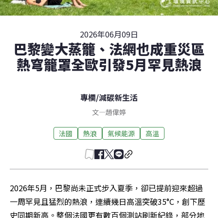
2026年06月09日
巴黎變大蒸籠、法網也成重災區
熱穹籠罩全歐引發5月罕見熱浪
專欄
/
減碳新生活
文
—
趙偉婷
法國
熱浪
氣候能源
高溫
2026年5月，巴黎尚未正式步入夏季，卻已提前迎來超過
一周罕見且猛烈的熱浪，連續幾日高溫突破35°C，創下歷
史同期新高。整個法國更有數百個測站刷新紀錄，部分地