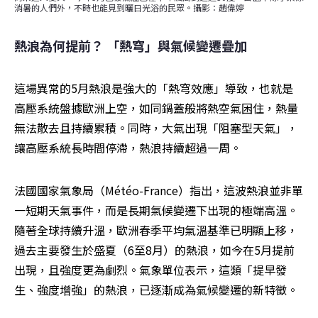
消暑的人們外，不時也能見到曬日光浴的民眾。攝影：趙偉婷
熱浪為何提前？ 「熱穹」與氣候變遷疊加
這場異常的5月熱浪是強大的「熱穹效應」導致，也就是
高壓系統盤據歐洲上空，如同鍋蓋般將熱空氣困住，熱量
無法散去且持續累積。同時，大氣出現「阻塞型天氣」，
讓高壓系統長時間停滯，熱浪持續超過一周。
法國國家氣象局（Météo-France）指出，這波熱浪並非單
一短期天氣事件，而是長期氣候變遷下出現的極端高溫。
隨著全球持續升溫，歐洲春季平均氣溫基準已明顯上移，
過去主要發生於盛夏（6至8月）的熱浪，如今在5月提前
出現，且強度更為劇烈。氣象單位表示，這類「提早發
生、強度增強」的熱浪，已逐漸成為氣候變遷的新特徵。