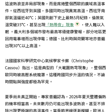
這波熱浪並非局部現象，而是席捲整個西歐的廣域高溫事
件。從西班牙到英國，多國同時出現異常高溫。西班牙南
部氣溫逼近40°C；英國則創下史上最熱5月紀錄，倫敦氣
溫突破35°C，甚至出現
「熱帶夜」現象
，使人難以入
眠 。義大利多個城市發布最高等級健康警報，部分地區更
因用電暴增而出現停電；德國、比利時與荷蘭等地亦普遍
出現30°C以上高溫。
法國國家科學研究中心氣候學家卡蘇（Christophe 
Cassou）指出，這是典型的「大範圍熱穹現象」，整個西
歐同時被高壓系統籠罩。這種跨國同步升溫的情況，不論
時間點與強度都極為罕見。
夏季尚未真正開始，專家普遍認為，2026年夏天整體偏熱
的機率相當高，未來數月仍可能出現多波熱浪，甚至不排
除出現更極端的高溫事件。當季節界線逐漸模糊，歐洲人