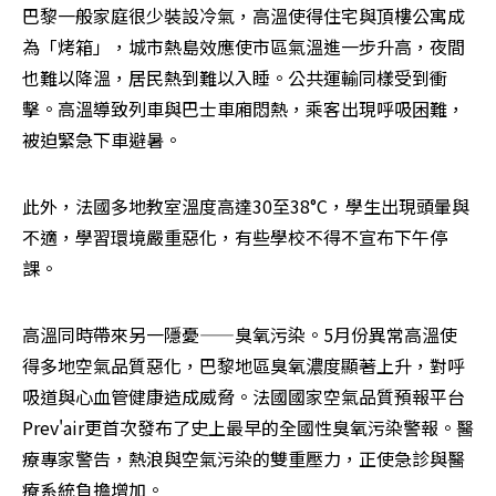
巴黎一般家庭很少裝設冷氣，高溫使得住宅與頂樓公寓成
為「烤箱」，城市熱島效應使市區氣溫進一步升高，夜間
也難以降溫，居民熱到難以入睡。公共運輸同樣受到衝
擊。高溫導致列車與巴士車廂悶熱，乘客出現呼吸困難，
被迫緊急下車避暑。
此外，法國多地教室溫度高達30至38°C，學生出現頭暈與
不適，學習環境嚴重惡化，有些學校不得不宣布下午停
課。
高溫同時帶來另一隱憂——臭氧污染。5月份異常高溫使
得多地空氣品質惡化，巴黎地區臭氧濃度顯著上升，對呼
吸道與心血管健康造成威脅。法國國家空氣品質預報平台
Prev'air更首次發布了史上最早的全國性臭氧污染警報。醫
療專家警告，熱浪與空氣污染的雙重壓力，正使急診與醫
療系統負擔增加。