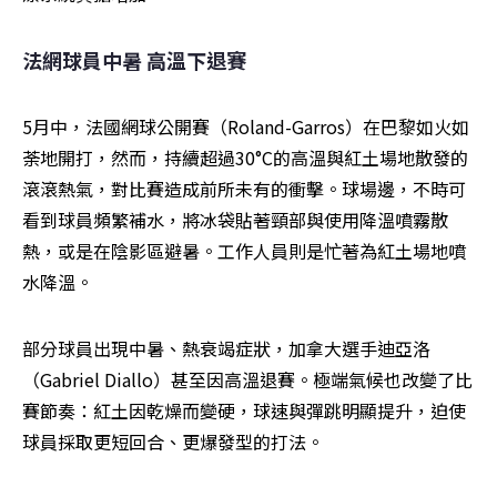
法網球員中暑 高溫下退賽
5月中，法國網球公開賽（Roland-Garros）在巴黎如火如
荼地開打，然而，持續超過30°C的高溫與紅土場地散發的
滾滾熱氣，對比賽造成前所未有的衝擊。球場邊，不時可
看到球員頻繁補水，將冰袋貼著頸部與使用降溫噴霧散
熱，或是在陰影區避暑。工作人員則是忙著為紅土場地噴
水降溫。
部分球員出現中暑、熱衰竭症狀，加拿大選手迪亞洛
（Gabriel Diallo）甚至因高溫退賽。極端氣候也改變了比
賽節奏：紅土因乾燥而變硬，球速與彈跳明顯提升，迫使
球員採取更短回合、更爆發型的打法。