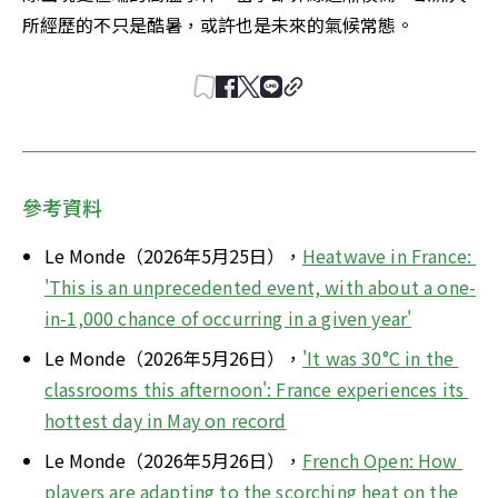
所經歷的不只是酷暑，或許也是未來的氣候常態。
參考資料
Le Monde（2026年5月25日），
Heatwave in France: 
'This is an unprecedented event, with about a one-
in-1,000 chance of occurring in a given year'
Le Monde（2026年5月26日），
'It was 30°C in the 
classrooms this afternoon': France experiences its 
hottest day in May on record
Le Monde（2026年5月26日），
French Open: How 
players are adapting to the scorching heat on the 