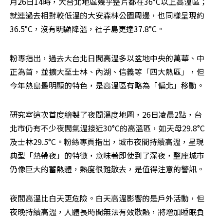
月26日14時，大台北地區幾乎整片都在36°C以上高溫區；
就連過去相對較低溫的大安森林公園周邊，也同樣呈現約
36.5°C，沒有明顯降溫，社子島更達37.8°C。
粉專指出，過去大台北日間高溫多以盆地中央的萬華、中
正為首，並擴大至士林、內湖、信義等「四大熱區」，但
今年熱島最明顯的特色，是高溫區有略為「偏北」移動。
研究室這次首度繪製了夜間溫度地圖，26日凌晨2點，台
北市仍有不少夜間氣溫接近30°C的高溫區，如天母29.8°C
及士林29.5°C。粉絲專頁指出，城市夜間持續高溫，呈現
典型「熱帶夜」的特徵，意味著即使到了深夜，整座城市
仍像巨大的蓄熱體，熱度很難散去，是值得注意的警訊。
夜間高溫比白天更危險。白天高溫影響的是戶外活動，但
夜晚持續高溫，人體長時間無法有效散熱，將增加睡眠負