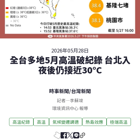
2026年05月28日
全台多地5月高溫破紀錄 台北入
夜後仍接近30°C
時事新聞
/
台灣新聞
記者
—
李蘇竣
環境資訊中心 報導
高溫紀錄
高溫
氣候變遷調適
熱島效應
極端高溫