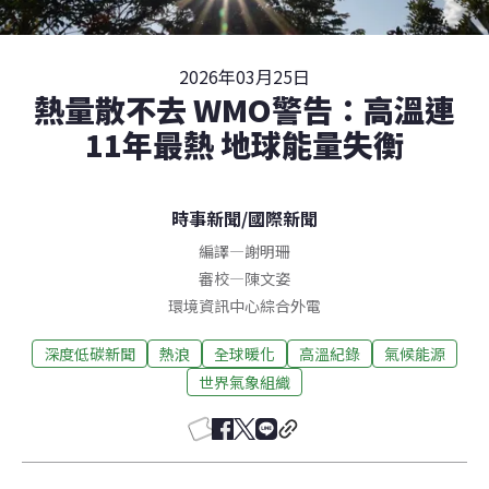
2026年03月25日
熱量散不去 WMO警告：高溫連
11年最熱 地球能量失衡
時事新聞
/
國際新聞
編譯
—
謝明珊
審校
—
陳文姿
環境資訊中心綜合外電
深度低碳新聞
熱浪
全球暖化
高溫紀錄
氣候能源
世界氣象組織