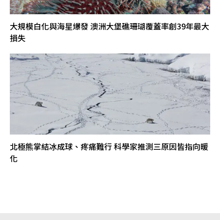
大規模白化與海星爆發 澳洲大堡礁珊瑚覆蓋率創39年最大
損失
北極熊掌結冰成球、疼痛難行 科學家推測三原因皆指向暖
化