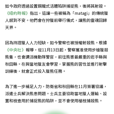
如今政府透過設置鋼籠式活體陷阱捕捉熊，後將其射殺。
《紐約時報》
指出，這讓一些被稱為「matagi」的傳統獵
人感到不安。他們會在狩獵前舉行儀式，讓熊的靈魂回歸
天界。
因為持證獵人人力短缺，如今警察也被授權射殺熊。根據
《中央社》
報導，從11月13日起，警察獲准使用步槍獵殺
熊隻，也會調派機動隊警官，前往熊害最嚴重的岩手縣與
秋田縣。在與當地獵友會學習，掌握熊的習性並進行射擊
訓練後，就會正式投入獵熊任務。
為了進一步補足人力，防衛省和秋田縣在11月簽署協議，
派遣士兵解決熊患問題。士兵主要協助當地獵人運輸、設
置和檢查用於捕捉熊的陷阱，並不會使用槍枝捕殺熊。