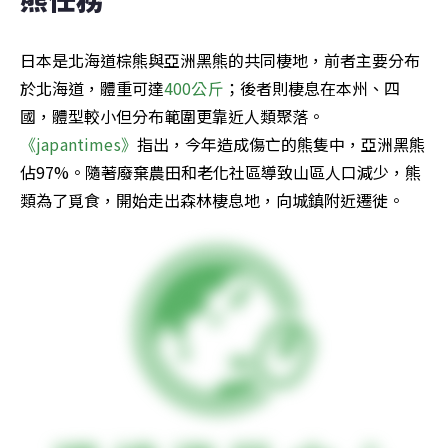
日本是北海道棕熊與亞洲黑熊的共同棲地，前者主要分布
於北海道，體重可達
400公斤
；後者則棲息在本州、四
國，體型較小但分布範圍更靠近人類聚落。
《japantimes》
指出，今年造成傷亡的熊隻中，亞洲黑熊
佔97%。隨著廢棄農田和老化社區導致山區人口減少，熊
類為了覓食，開始走出森林棲息地，向城鎮附近遷徙。