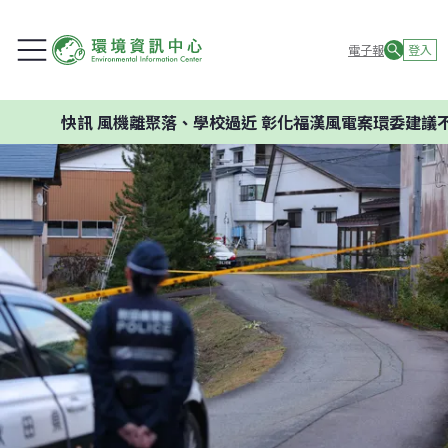
電子報
登入
快訊
風機離聚落、學校過近 彰化福漢風電案環委建議不應開發