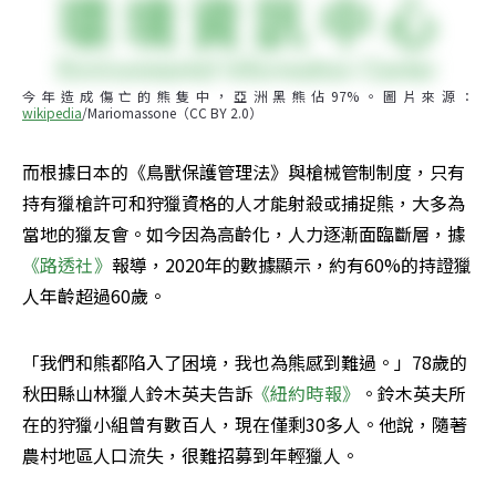
今年造成傷亡的熊隻中，亞洲黑熊佔97%。圖片來源：
wikipedia
/Mariomassone（CC BY 2.0）
而根據日本的《鳥獸保護管理法》與槍械管制制度，只有
持有獵槍許可和狩獵資格的人才能射殺或捕捉熊，大多為
當地的獵友會。如今因為高齡化，人力逐漸面臨斷層，據
《路透社》
報導，2020年的數據顯示，約有60%的持證獵
人年齡超過60歲。
「我們和熊都陷入了困境，我也為熊感到難過。」78歲的
秋田縣山林獵人鈴木英夫告訴
《紐約時報》
。鈴木英夫所
在的狩獵小組曾有數百人，現在僅剩30多人。他說，隨著
農村地區人口流失，很難招募到年輕獵人。