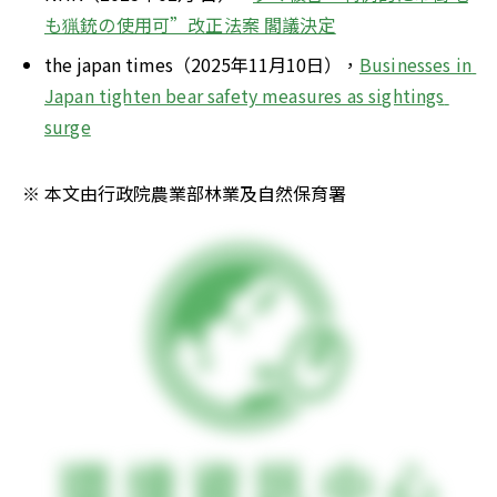
も猟銃の使用可”改正法案 閣議決定
the japan times（2025年11月10日），
Businesses in 
Japan tighten bear safety measures as sightings 
surge
※ 本文由行政院農業部林業及自然保育署 