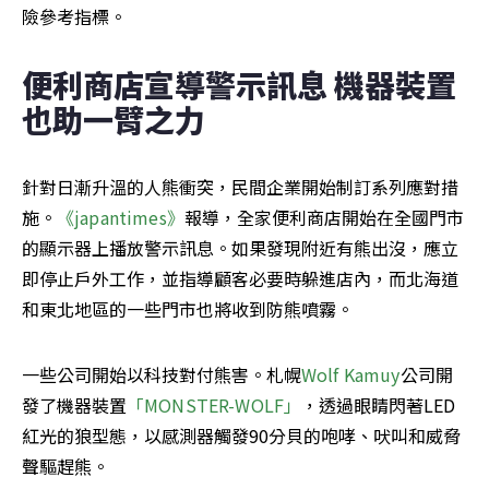
險參考指標。
便利商店宣導警示訊息 機器裝置
也助一臂之力
針對日漸升溫的人熊衝突，民間企業開始制訂系列應對措
施。
《japantimes》
報導，全家便利商店開始在全國門市
的顯示器上播放警示訊息。如果發現附近有熊出沒，應立
即停止戶外工作，並指導顧客必要時躲進店內，而北海道
和東北地區的一些門市也將收到防熊噴霧。
一些公司開始以科技對付熊害。札幌
Wolf Kamuy
公司開
發了機器裝置
「MONSTER-WOLF」
，透過眼睛閃著LED
紅光的狼型態，以感測器觸發90分貝的咆哮、吠叫和威脅
聲驅趕熊。