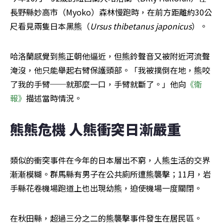
長野縣妙高市（Myoko）森林慢跑時，在前方距離約30公
尺看見兩隻日本黑熊（
Ursus thibetanus japonicus
）。
哈洛蘭感覺到熊正朝他逼近，但熊鈴聲音又被附近河流聲
淹沒，他只能舉起右臂保護頭部。「我被撲倒在地，熊咬
了我的手臂──就那麼一口，手臂就斷了。」他向
《衛
報》
描述當時情況。
熊熊危機 人熊衝突日漸嚴重
類似的衝突事件在今年的日本層出不窮，人熊生活的交界
漸漸模糊。群馬縣有男子在公共廁所遭熊襲擊；11月，岩
手縣花卷機場跑道上也出現幼熊，迫使機場一度關閉。
在秋田縣，超過三分之二的熊襲擊事件發生在居民區。