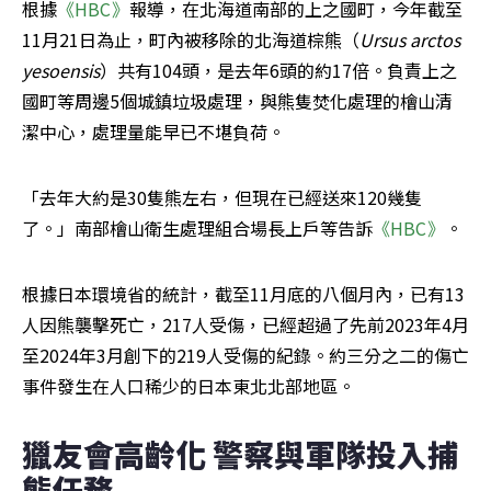
根據
《HBC》
報導，在北海道南部的上之國町，今年截至
11月21日為止，町內被移除的北海道棕熊（
Ursus arctos 
yesoensis
）共有104頭，是去年6頭的約17倍。負責上之
國町等周邊5個城鎮垃圾處理，與熊隻焚化處理的檜山清
潔中心，處理量能早已不堪負荷。
「去年大約是30隻熊左右，但現在已經送來120幾隻
了。」南部檜山衛生處理組合場長上戶等告訴
《HBC》
。
根據日本環境省的統計，截至11月底的八個月內，已有13
人因熊襲擊死亡，217人受傷，已經超過了先前2023年4月
至2024年3月創下的219人受傷的紀錄。約三分之二的傷亡
事件發生在人口稀少的日本東北北部地區。
獵友會高齡化 警察與軍隊投入捕
熊任務