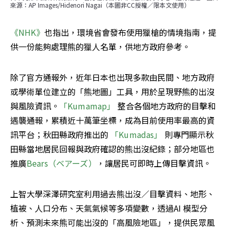
來源：AP Images/Hidenori Nagai（本圖非CC授權／限本文使用）
《NHK》
也指出，環境省會發布使用獵槍的情境指南，提
供一份能夠處理熊的獵人名單，供地方政府參考。
除了官方通報外，近年日本也出現多款由民間、地方政府
或學術單位建立的「熊地圖」工具，用於呈現野熊的出沒
與風險資訊。
「Kumamap」 
整合各個地方政府的目擊和
遇襲通報，累積近十萬筆坐標，成為目前使用率最高的資
訊平台；秋田縣政府推出的
 「Kumadas」
 則專門顯示秋
田縣當地居民回報與政府確認的熊出沒紀錄；部分地區也
推廣
Bears（ベアーズ）
，讓居民可即時上傳目擊資訊。
上智大學深澤研究室利用過去熊出沒／目擊資料、地形、
植被、人口分布、天氣氣候等多項變數，透過AI 模型分
析、預測未來熊可能出沒的「高風險地區」，提供民眾風