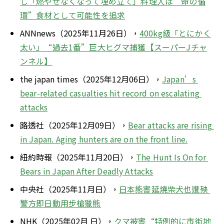
し「燃やせなくなって埋め立て」料理人は“命の循
環”食材として可能性を追求
ANNnews（2025年11月26日），
400kg級「とにかく
太い」“過去1番”巨大ヒグマ捕獲【スーパーJチャ
ンネル】
the japan times（2025年12月06日），
Japan’s 
bear-related casualties hit record on escalating 
attacks
路透社（2025年12月09日），
Bear attacks are rising 
in Japan. Aging hunters are on the front line.
紐約時報（2025年11月20日），
The Hunt Is On for 
Bears in Japan After Deadly Attacks
中央社（2025年11月日），
日本熊害延燒柴犬也遭殃 
警方即日動用步槍獵熊
NHK（2025年02月 日），
クマ被害“特例的に市街地