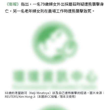
《衛報》
指出，一名79歲婦女外出採蘑菇時疑遭熊襲擊身
亡，另一名老年婦女則在農場工作時遭熊襲擊致死。
68歲的港屋啟司（Keiji Minatoya）談及自己遭熊襲擊的經過。圖片來源：
REUTERS/Kim Hong-Ji（本圖非CC授權／限本文使用）