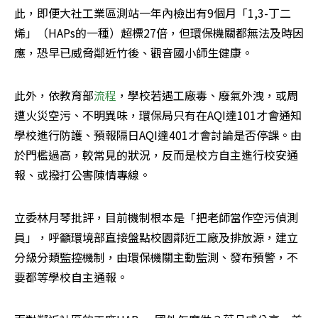
此，即便大社工業區測站一年內檢出有9個月「1,3-丁二
烯」（HAPs的一種）超標27倍，但環保機關都無法及時因
應，恐早已威脅鄰近竹後、觀音國小師生健康。
此外，依教育部
流程
，學校若遇工廠毒、廢氣外洩，或周
遭火災空污、不明異味，環保局只有在AQI達101才會通知
學校進行防護、預報隔日AQI達401才會討論是否停課。由
於門檻過高，較常見的狀況，反而是校方自主進行校安通
報、或撥打公害陳情專線。
立委林月琴批評，目前機制根本是「把老師當作空污偵測
員」，呼籲環境部直接盤點校園鄰近工廠及排放源，建立
分級分類監控機制，由環保機關主動監測、發布預警，不
要都等學校自主通報。