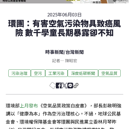
2025年06月03日
環團：有害空氣污染物具致癌風
險 數千學童長期暴露卻不知
時事新聞
/
台灣新聞
記者
—
陳昭宏
污染治理
空污
工業污染
深度低碳新聞
空氣品質
環境部
上月發布
《空氣品質政策白皮書》，部長彭啟明強
調以「健康為本」作為空污治理核心。不過，地球公民基
金會、環境權保障基金會等環團與民進黨立委林月琴昨