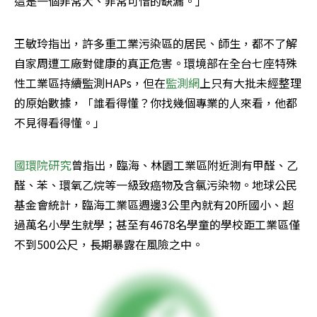
這是一個非常大、非常可惜的缺漏。」
王敏玲指出，許多重工業污染區的居民、師生，都不了解
自家周遭工廠對健康的真正危害。環境部在全台七座特殊
性工業區持續監測HAPs，但在
監測網
上只有大批未經整理
的原始數據，「誰看得懂？你找幾個專業的人來看，他都
不見得看得懂。」
國環院研究
曾指出，臨海、林園工業區附近測有甲醛、乙
醛、苯、環氧乙烷等一級致癌物及含氯污染物。地球公民
基金會統計，臨海工業區週邊3公里內就有20所國小、超
過萬名小學生就學；甚至有4678名學童的學校距工業區僅
不到500公尺，長期暴露在風險之中。