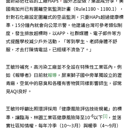
面對鄰近社區的工廠HAPs
，
國外怎麼做？葉品咸分享，美
國南加州已有圍籬空氣監測計畫（Rule1180、1180.1），
針對石化廠設定圍籬式的空品監測，只要HAPs超過健康標
準，15分鐘內就會向公眾示警。他建議台灣可參考類似制
度，發生排放超標時，以APP、社群媒體、電子郵件等方
式提醒學校減少戶外活動，「等到學生、老師身體不舒
服，才去打陳情電話，已經緩不濟急了。」
王敏玲補充，高污染工廠並不全設在特殊性工業區內，例
如《報導者》日前就
報導
，屏東獅子國中旁單獨設立的瀝
青廠，空氣中的惡臭和各種有害物質同樣影響師生，卻常
見AQI良好。
王敏玲呼籲比照環評採用「健康風險評估技術規範」的標
-6
[1]
準，讓臨海、林園工業區健康風險降至10
以下
，並落
實社區知情權，每年冷季（10～3月）與暖季（4～9月）