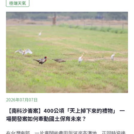
生活聯盟本月3日舉辦「身心的氣象預報：當氣候變遷走
極端天氣
進障礙者的日常」線上座談，邀請民眾分享自身面對極端
氣候的經驗，討論現行防災及支持系統能否回應不同障礙
者的需求。高溫使輔具更耗電、暴雨讓視障者失去方向感
極端氣候下的障礙者日常「對於我們腦性麻痺障礙者來
說，很害怕冬天來臨。」段可薇分享，自己只要天氣一有
變化，身體就容易僵硬、不易活動，需要保暖才能讓身體
恢復日常行動。也有障礙者分享，高溫時更容易疲勞、輔
具更加耗電，行程也可能要重新安排，「不只是熱而已，
生活節奏都會需要被重新調整。」一位視障者則表示，雨
天是他最擔心的情況，不僅路面濕滑，也容易失去方向感
2026年07月07日
【南科沙崙案】400公頃「天上掉下來的禮物」 一
場開發案如何牽動國土保育未來？
在台灣南部，一片廣闊的農田與河岸高灘地，正同時迎接