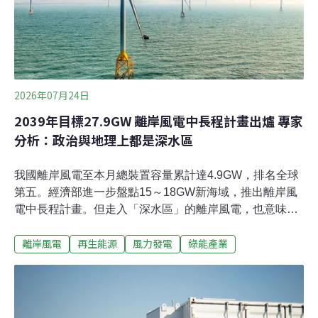
4.9GW裝置容量、位居全球第五。事實上，風場開發除了
滿足用電需求，還能創造社會價值。沃旭能源29日發布
《超越百萬瓩的價值》（Value beyond megawatts）報
告，量化評估從2018年至今，旗下大彰化東南、西南、西
北等離岸風場，在減碳效
2026年07月24日
2039年目標27.9GW 離岸風電中長程計畫出爐 專家
分析：政治與地理上都是深水區
我國離岸風電至本月總裝置容量累計達4.9GW，排名全球
第五。經濟部進一步盤點15～18GW新海域，推出離岸風
電中長程計畫。但走入「深水區」的離岸風電，也意味面
對更多未知挑戰。昨（23）日在總統府氣候變遷委員會
離岸風電
再生能源
風力發電
綠能產業
上，經濟部預估未來裝置容量上看27.9GW，預計2039年
前併網。下一階段的離岸風電，如何面對生態、國安、漁
業等敏感議題，成為關鍵。經濟部再盤出18GW新海域
2030年前完成選商總統府昨（23）日舉辦第八次氣候變遷
對策委員會，報告未來離岸風電規劃。總統賴清德表示，