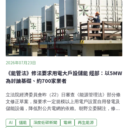
台灣至本月已安裝508座離岸風機，總裝置容量累計達
4.9GW、排名全球第五；去年發電量更首度突破100億
度。未來不僅要讓離岸風電穩健發展，也要完善產業供應
鏈、人才培育，並落實環評，確保穩定推進能源轉型。經
濟部昨日下午同步發布新聞稿宣布「2026年至2039年離岸
風電中長程推動計畫」。經濟部次長賴建信在委員會中報
告指出，已與國
2026年07月23日
《能管法》修法要求用電大戶設儲能 經部：以5MW
為討論基礎、約700家業者
立法院經濟委員會昨（22）日審查《能源管理法》部分條
文修正草案，擬要求一定規模以上用電戶設置自用發電及
儲能設備，降低對公共電網的依賴。朝野立委關注，修法
是否沿用現行用電大戶5MW以上的門檻，以及業者應設多
AI
儲能
深度低碳新聞
電網
再生能源
少自用發電及儲能。經濟部長龔明鑫表示，初步規劃將以