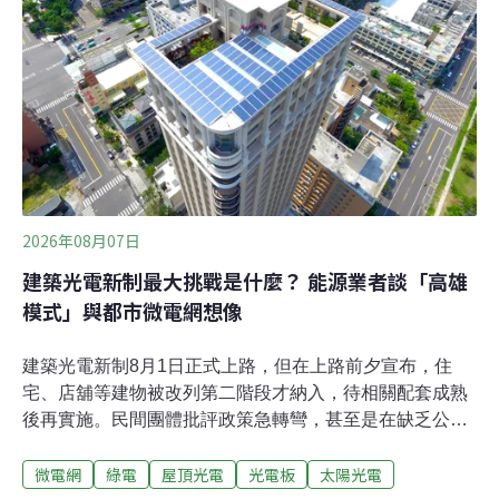
2026年08月07日
建築光電新制最大挑戰是什麼？ 能源業者談「高雄
模式」與都市微電網想像
建築光電新制8月1日正式上路，但在上路前夕宣布，住
宅、店舖等建物被改列第二階段才納入，待相關配套成熟
後再實施。民間團體批評政策急轉彎，甚至是在缺乏公共
溝通之下，未經預告便直接生效。加州能源科技董事長郭
微電網
綠電
屋頂光電
光電板
太陽光電
軒甫接受《環境資訊中心》專訪表示，新制轉彎可能是