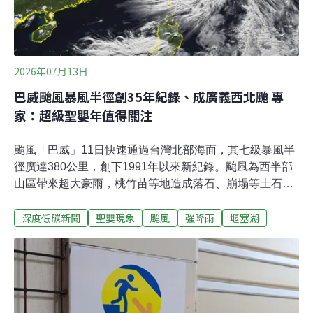
減碳途徑之一。經濟部標準檢驗局上月9日修訂兩項國家
標準：CNS12614（車用無鉛汽油）正式新增「E10酒精
汽油」品項，以及C
2026年07月13日
巴威颱風暴風半徑創35年紀錄、成廣義西北颱 專
家：超級聖嬰年值得關注
颱風「巴威」11日快速通過台灣北部海面，其七級暴風半
徑廣達380公里，創下1991年以來新紀錄。颱風為西半部
山區帶來超大豪雨，桃竹苗等地造成落石、崩塌等土石災
情，背風面的台東地區則發生焚風，所幸巴威颱風這次並
深度低碳新聞
聖嬰現象
颱風
強降雨
堰塞湖
未造成人員死亡或失蹤。氣象專家示警，今（2026）年遇
上超級聖嬰年，可能導致颱風強度增強，不容輕忽。超級
聖嬰年海溫偏高 專家示警注意颱風強度巴威颱風於6月30
日在西太平洋海面生成，以強烈颱風之姿往台灣靠近，颱
風近中心最大風速一度達每秒60公尺。7月9日強度減弱為
中度颱風，11日清晨1時暴風圈接觸台灣陸地，當晚11時