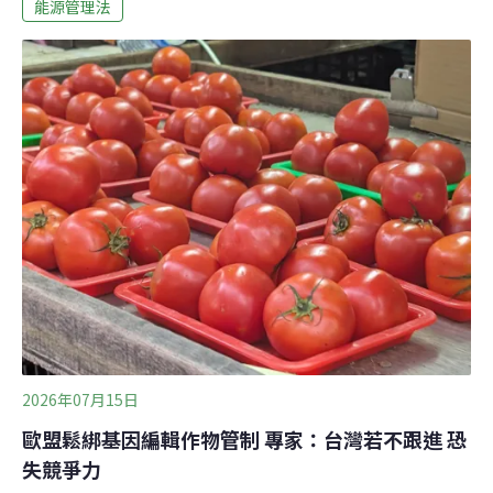
5MW作為討論基礎，約涵蓋700家業者，但仍須與各界協
能源管理法
商。針對半導體、資料中心 擬修法要求自備電源與儲能立
法院2019年修訂《再生能源發展條例》，訂出「用電大
戶」條款：契約容量達5MW以上的企業，須在5年內設置
契約容量10%的再生能源裝置容量，並給予5年緩衝期。
經濟部今（2026）年提出《能源管理法》修正草案，更進
一步要求半導體、資料中心等產業提升能源自給能力、降
低對電網的依賴，已於5月獲行政院核定。
2026年07月15日
歐盟鬆綁基因編輯作物管制 專家：台灣若不跟進 恐
失競爭力