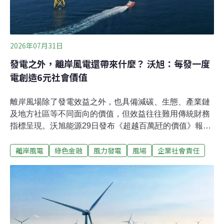
業、工業、辦公、公共集會、休閒文教、衛生福利等類
型。《環境資訊中心》向內政部求證。不願具
2026年07月31日
發電之外，離岸風電還帶來什麼？ 沃旭：每發一度
電創造6元社會價值
離岸風場除了發電效益之外，也具備減碳、生態、產業鏈
及地方社區等不同面向的價值，但效益往往難用傳統財務
指標呈現。沃旭能源29日發布《超越百萬瓩的價值》報
告，首次針對百萬瓩（MW）級離岸風電群，量化衡量隱
離岸風電
綠色金融
風力發電
風場
企業社會責任
含的社會及自然價值。沃旭估算，旗下大彰化風場每生產
1度綠電，可創造約6元社會價值，約為平均電價的2倍。
針對政府近期宣布離岸風電中長期目標，沃旭能源台灣董
事長汪欣潔認為是正面訊號。專家則提醒，當今仍處於史
上最大能源危機，政府應加強倡議離岸風電，「要跟守護
無人機預算一樣去討論。」沃旭能源：大東南風場每發一
度電，創造6元社會價值台灣離岸風電裝置容量已累積