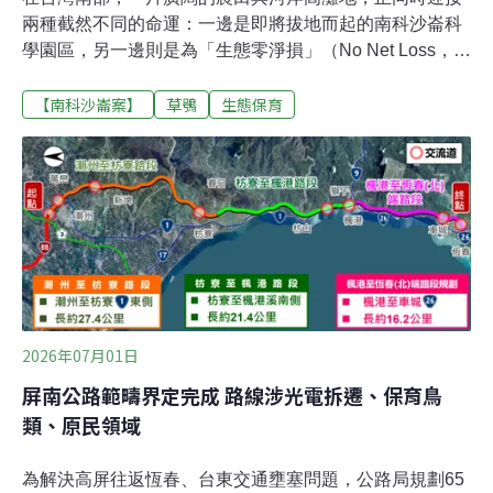
兩種截然不同的命運：一邊是即將拔地而起的南科沙崙科
學園區，另一邊則是為「生態零淨損」（No Net Loss，
NNL）而被嚴格保護的補償地。南科沙崙是台灣首次嘗試
【南科沙崙案】
草鴞
生態保育
以「生態零淨損」規劃設計的大型開發案，透過區外找地
補償生態，並精算所需的棲地面積。目前盤點出中洲、港
墘、深坑子農場，以及二仁溪沿岸高灘地，總計400公
頃。行政院顧問李孟諺今年5月受訪時指出，這些是與園
區「綁定」的土地，承諾不會開發，只做棲地營造。沙崙
園區開發，改變的不只是基地上長出全新的科學園區，周
邊的補償地和私有農地，也將隨著保育經營措施的進入，
呈現截然不同的面貌。如何確保是真正的生態貢獻，而不
是開發利益的包裝？沙崙及周邊台糖農場範圍，本為農業
部林業及自然保育署國土生態綠網「南嘉南平原草生地保
2026年07月01日
育軸帶」，關注物種包括草鴞、環頸雉、台灣野兔等。5
屏南公路範疇界定完成 路線涉光電拆遷、保育鳥
月底，南科沙崙開發案環評審查中，台灣蠻
類、原民領域
為解決高屏往返恆春、台東交通壅塞問題，公路局規劃65