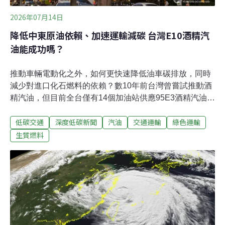
2026年07月14日
降低中東原油依賴、加速運輸減碳 台灣E10酒精汽
油能成功嗎？
推動車輛電動化之外，如何更快速降低油車碳排放，同時
減少對進口化石燃料的依賴？數10年前台灣曾嘗試推動酒
精汽油，但目前全台僅有14個加油站供應95E3酒精汽油
（即95無鉛汽油摻配3%酒精）。鄰近亞洲國家則積極推
低碳交通
深度低碳新聞
汽油
交通運輸
綠色運輸
展，菲律賓已實施E10（即汽油摻配10%酒精）強制政
策，並規劃提升至E15；印度僅花8年便從E3推進至E20強
生質燃料
制摻配；越南在今年石油危機下提前實施E10強制政策；
泰國則透過補貼措施，鼓勵民眾使用E20等汽油。全球綠
色燃料中心（GCGF）與國際氣候發展智庫本月7日舉辦
「酒精汽油助攻台灣低碳運輸與能源韌性國際論壇」，邀
請國際專家來台，與政府機關和國營事業對談，探討重新
推動酒精汽油的可能性。酒精汽油重回政策討論：加速運
輸減碳、能源自主摻配生質酒精的酒精汽油，被視為運輸