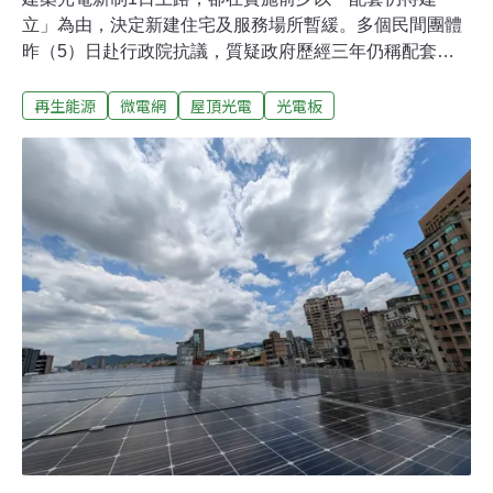
立」為由，決定新建住宅及服務場所暫緩。多個民間團體
昨（5）日赴行政院抗議，質疑政府歷經三年仍稱配套不
足，並質疑相關辦法修正未經預告便直接生效，有法律疑
再生能源
微電網
屋頂光電
光電板
慮。團體要求行政院公開決策過程，並在今（2026）年底
前恢復新建住宅的光電設置義務。政府稱住宅光電配套不
足 民團：三年準備還不夠？把光電設在建物上，可減少額
外開發農地或生態敏感區。台灣建築光電新制8月1日正式
實施，卻在上路前夕暫緩新建住宅及服務場所的光電設置
義務。行政院公報3日刊登《建築物設置太陽光電發電設
備標準》修正，住宅類及服務場所兩類建築的施行日期，
將由中央另定。修正中說明，這兩類建築涉及區分所有權
及共用部分管理，光電設備的維護管理、設備更新及營運
模式等「配套仍待建立」，並需累積地方主管機關執行經
驗。