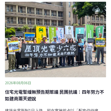
「大家對政策的理解有些落差」。他認為，目前住宅光電
最大的挑戰，在於建商普遍缺乏相關經驗。過去高雄模式
由光電廠商出錢建置並負責到底，但新制下光電廠商大多
只能轉為受託的施工廠商，既有運作方式也隨之改變。儘
管如此，他認為只要在設計與施工階段選對專業業者，後
續維運並不複雜。若制度能持續推動，住宅光電不僅可帶
動專業維運市場發展，也有助於建構都市微電網、提升能
源韌性。住宅光電踩煞車 高雄怎麼走出自己的模式？建築
光電新制1日上路，建物面積達1000平方公尺以上的新
建、增建或改建建物，每20平方公尺須設置1kW太陽光電
設備，預估每年可新增約660MW裝置容量。然
2026年08月06日
住宅光電暫緩無預告期惹議 民團抗議：四年努力不
如建商兩天遊說
建築光電新制1日上路，卻在實施前夕以「配套仍待建