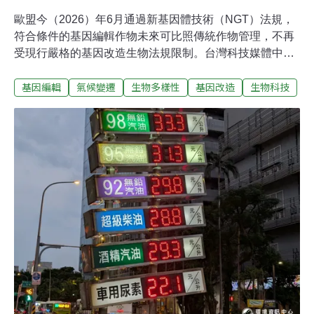
歐盟今（2026）年6月通過新基因體技術（NGT）法規，
符合條件的基因編輯作物未來可比照傳統作物管理，不再
受現行嚴格的基因改造生物法規限制。台灣科技媒體中心
昨（14）日舉辦線上記者會。專家認為，基因編輯有助培
基因編輯
氣候變遷
生物多樣性
基因改造
生物科技
育耐熱、耐旱、抗病等具氣候韌性的作物，但台灣缺乏相
應法規，恐喪失競爭力。基因編輯作物與傳統育種作物安
全性相當 歐盟推新法鬆綁管制歐盟2001年通過基因改造生
物（genetically modified organisms, GMOs）法規。然而
隨著生物科技的進步，發展出不必跨物種基因轉殖
（transgenesis）的「新基因體技術」（new genomic
techniques, NGTs），能直接在基因體特定位置進行精準
「基因編輯」（genome editing, GE）。