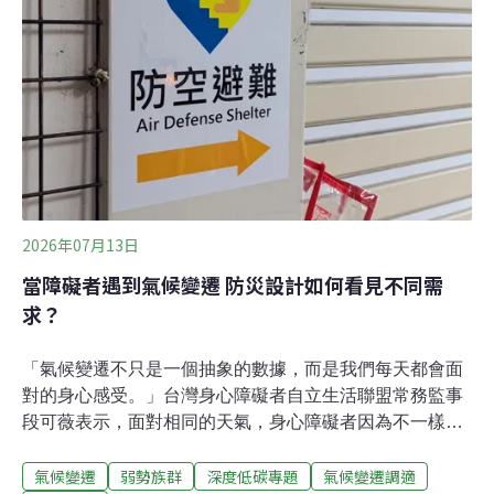
脫離本島，颱風中心未登陸。前空軍氣象聯隊聯隊長、經
營「林老師氣象站」粉專的林得恩表示，巴威颱風路徑最
具威脅之處，在於颱風抵達北部外海後，外圍環流帶來幾
乎與西北海岸垂直的強勁西北風，不僅容易將海水推向陸
地，引發海水倒灌，也可能阻礙河川洪水向海宣洩。降下
豪雨時，雨水無法及時排出，
2026年07月13日
當障礙者遇到氣候變遷 防災設計如何看見不同需
求？
「氣候變遷不只是一個抽象的數據，而是我們每天都會面
對的身心感受。」台灣身心障礙者自立生活聯盟常務監事
段可薇表示，面對相同的天氣，身心障礙者因為不一樣的
身體條件，「不是每個人都可以適用同一種標準」，呼籲
氣候變遷
弱勢族群
深度低碳專題
氣候變遷調適
防災設計應納入不同障礙者的經驗。台灣身心障礙者自立