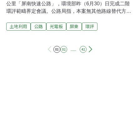
公里「屏南快速公路」，環境部昨（6月30）日完成二階
環評範疇界定會議。公路局指，本案無其他路線替代方
案，將量化比較公路開發與否會如何影響醫療和救災。由
土地利用
公路
光電板
屏東
環評
於路線途經光電案場、須拆遷，能源業者呼籲補償不能只
發遷移費，因光電板「拆卸即報廢」的特性，將失去營運
收入。往恆春幹道僅有屏鵝公路 公路局提屏南快速道路開
發交通部公路局在屏東規劃全長65公里的「屏南快速公
......
01
02
42
路」，昨日進入二階環評範疇界定會議。路線行經屏東縣
竹田、萬巒、潮州、新埤、來義、枋寮、春日、枋山、獅
子及車城等10個行政區，北起台88線竹田系統交流道，南
至台26線車城端。公路局在會議中指出，高屏往返恆春、
台東高度仰賴省道台1線與台26線，假日常出現嚴重壅
塞，屏南公路可引導過路客走快速道路，降低對當地居民
的交通影響。此外，目前枋寮、楓港通往恆春僅有屏鵝公
路一條幹道，若受災阻斷，屏南公路可提供替