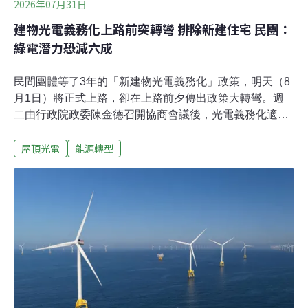
2026年07月31日
建物光電義務化上路前突轉彎 排除新建住宅 民團：
綠電潛力恐減六成
民間團體等了3年的「新建物光電義務化」政策，明天（8
月1日）將正式上路，卻在上路前夕傳出政策大轉彎。週
二由行政院政委陳金德召開協商會議後，光電義務化適用
範圍預計排除住宅類新建案；有官員透露，修正草案最快
屋頂光電
能源轉型
於下週一（8月3日）公布，新規定最快可能在1個多月後
上路。民間團體指出，住宅類建物占全國建物總量最大
宗，若排除住宅類建物，建物綠電潛力恐銳減6成，每年
減少約2.81億度發電量。建物光電義務化政策大轉彎 擬排
除一般住宅《建築物設置太陽光電發電設備標準》原訂明
天（8月1日）生效，卻在最後關頭出現轉折。綜合多家媒
體報導，受到建商代表陸續向政府陳情，行政院政務委員
陳金德日前召集經濟部、內政部及各縣市建管代表召開協
商會議，最終決定暫緩H類（住宅類）及G3類（診所、藥
局、日常服務店面）新建案實施光電設置義務，僅維持商