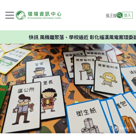
電子報
登入
快訊
風機離聚落、學校過近 彰化福漢風電案環委建議不應