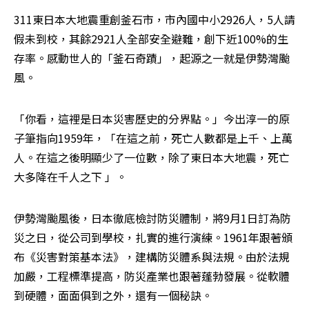
311東日本大地震重創釜石市，市內國中小2926人，5人請
假未到校，其餘2921人全部安全避難，創下近100%的生
存率。感動世人的「釜石奇蹟」，起源之一就是伊勢灣颱
風。
「你看，這裡是日本災害歷史的分界點。」今出淳一的原
子筆指向1959年，「在這之前，死亡人數都是上千、上萬
人。在這之後明顯少了一位數，除了東日本大地震，死亡
大多降在千人之下 」。
伊勢灣颱風後，日本徹底檢討防災體制，將9月1日訂為防
災之日，從公司到學校，扎實的進行演練。1961年跟著頒
布《災害對策基本法》，建構防災體系與法規。由於法規
加嚴，工程標準提高，防災產業也跟著蓬勃發展。從軟體
到硬體，面面俱到之外，還有一個秘訣。