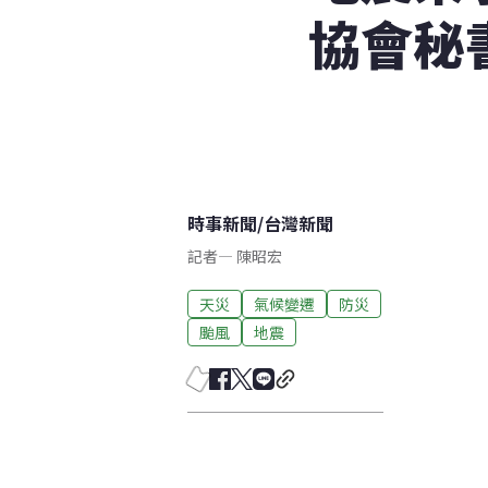
協會秘
時事新聞
/
台灣新聞
記者
—
陳昭宏
天災
氣候變遷
防災
颱風
地震